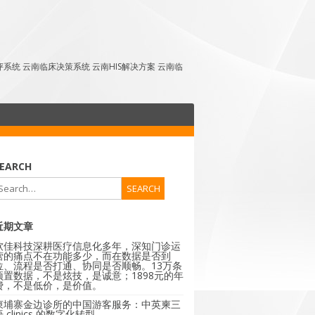
点评系统 云南临床决策系统 云南HIS解决方案 云南临
EARCH
近期文章
软佳科技深耕医疗信息化多年，深知门诊运
营的痛点不在功能多少，而在数据是否到
位、流程是否打通、协同是否顺畅。13万条
预置数据，不是炫技，是诚意；1898元的年
费，不是低价，是价值。
柬埔寨金边诊所的中国游客服务：中英柬三
 clinics 的数字化转型