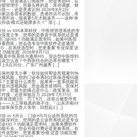
管理，但需满足订阅条件，您会考虑吗，在
连锁管理中，您最头疼的是：库存调拨、财
务统一，还是患者识别
2026年8月2日
"5家店各管各的数据，患者跨店不识别，库
存调不动，报表要5天才能凑齐——这种'单
店作战'模式还能撑多久？" 浙 […]
软佳 vs XXX本草科技：中医馆管理系统的专
业深度之争，您用的是垂直中医系统还是通
用门诊HIS？功能满足需求吗，如果中医馆
兼看西医，您会选专业中医软件还是通用
HIS，在系统选型时，您更看重'专业深度'还
是'功能全面'
2026年8月1日
"垂直中医系统与通用HIS，混合型中医馆到
底该怎么选？中西医结合的边界在哪里？"
早上8点30分，广东广州越秀 […]
医保对接无小事：软佳如何帮诊所规避90%
违规风险，您的门诊有遇到过医保违规问题
吗？主要是什么类型，如果有一套系统能实
时提示违规风险，您会愿意使用吗，医保对
接中，您最大的痛点是什么：政策复杂、技
术对接，还是审核压力
2026年7月31日
"医保违规3次，罚了8万，还差点被暂停资
格——人工审核真的靠不住。" 山东济南XX
门诊医保负责人张华，回想起2 […]
软佳 vs X兴云：门诊HIS与云诊所系统的功
能纵深对比，您用的是云诊所系统还是专业
门诊HIS？功能满足需求吗，如果免费软件
功能不全，您会升级付费还是更换系统，在
软件选型时，您更看重'价格'还是'功能完整
'
2026年7月30日