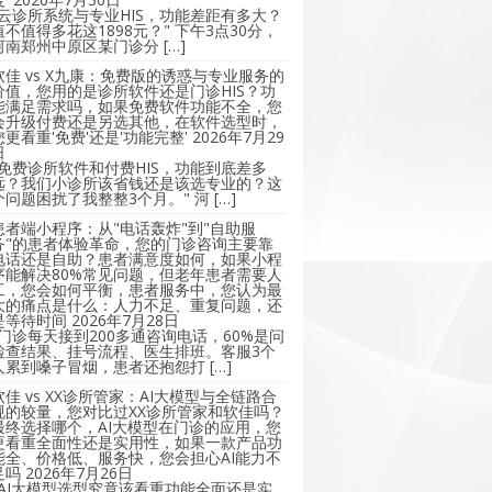
"云诊所系统与专业HIS，功能差距有多大？
值不值得多花这1898元？" 下午3点30分，
河南郑州中原区某门诊分 […]
软佳 vs X九康：免费版的诱惑与专业服务的
价值，您用的是诊所软件还是门诊HIS？功
能满足需求吗，如果免费软件功能不全，您
会升级付费还是另选其他，在软件选型时，
您更看重'免费'还是'功能完整'
2026年7月29
日
"免费诊所软件和付费HIS，功能到底差多
远？我们小诊所该省钱还是该选专业的？这
个问题困扰了我整整3个月。" 河 […]
患者端小程序：从"电话轰炸"到"自助服
务"的患者体验革命，您的门诊咨询主要靠
电话还是自助？患者满意度如何，如果小程
序能解决80%常见问题，但老年患者需要人
工，您会如何平衡，患者服务中，您认为最
大的痛点是什么：人力不足、重复问题，还
是等待时间
2026年7月28日
"门诊每天接到200多通咨询电话，60%是问
检查结果、挂号流程、医生排班。客服3个
人累到嗓子冒烟，患者还抱怨打 […]
软佳 vs XX诊所管家：AI大模型与全链路合
规的较量，您对比过XX诊所管家和软佳吗？
最终选择哪个，AI大模型在门诊的应用，您
更看重全面性还是实用性，如果一款产品功
能全、价格低、服务快，您会担心AI能力不
足吗
2026年7月26日
"AI大模型选型究竟该看重功能全面还是实