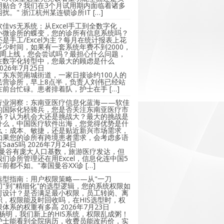
用贴合？我们在3个月试用期内面临着诸多
困扰。" 浙江杭州某连锁诊所IT […]
软佳vs无系统：从Excel手工到全数字化，
小微诊所的蝶变，您的诊所有信息系统吗？
还是手工/Excel为主？每月在统计报表上花
多少时间，如果有一套系统年费不到2000，
2周上线，您会尝试吗？最担心什么问题，
在数字化转型中，您最大的顾虑是什么
2026年7月25日
广东东莞南城街道，一家日接诊约100人的
民营诊所，早上8点半，负责人刘伟已经站
在前台忙碌。患者排着队，护士在手 […]
行业洞察：东南亚医疗信息化蓝海——软佳
的国际化轻骑兵，您是否关注东南亚医疗市
场？认为机会大还是挑战大？最大的挑战是
什么，中国医疗软件出海，您觉得优势是什
么：成本、敏捷，还是贴近新兴市场需求，
如果您的诊所有跨境患者需求，会考虑多语
言SaaS吗
2026年7月24日
"曼谷有庞大人口基数，旅游医疗发达，但
我们诊所管理还在用Excel，信息化连中国5
年前都不如。"泰国曼谷XX诊 […]
选型指南：用户权限策略——从"一刀
切"到"精细化"的选型逻辑，您的系统权限如
何设计？是否满足最小权限，员工转岗、离
职，权限能及时回收吗，在HIS选型时，权
限体系的权重有多高
2026年7月23日
"杨明，我们新上的HIS系统，权限乱成粥！
护士能看到全院病历，收费员能改药价，实