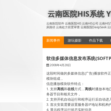
Skip
to
云南医院HIS系统 YN
content
云南医院软件 云南医院HIS 云南HIS公司 云南H
床路径 云南处方前置审查 云南医院DeepSeek 云
新闻事件
游玩摄影
作品下载
软佳多媒体信息发布系统(SOFTPL
2008年4月28日
这段时间做的多媒体信息(广告)播放软件
模块组成，
信息播放模块软件特点：
1. 支持
离线
和
在线
方式，
离线
时播放本地
务器节目和相关文件，
2. 支持开机自动运行和程序运行后自动进
3. 首次安装需要设置服务器IP地址和机构
4. 显示程序运行状态实时信息