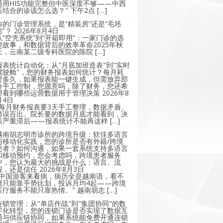
通用HIS功能完整但中医深度不够——中西
医结合的诊该怎么选？" 下午2点 […]
你的门诊管理系统，是“精装房”还是“毛坯
房”？
2026年8月4日
从“空壳系统”到“开箱即用”：一家门诊的选
型故事，和数据背后的效率革命2025年秋
天，云南某二级专科医院的陈院 […]
报表统计自动化：从"月底加班造表"到"实时
驾驶舱"，您的财务报表如何统计？每月耗
时多久，如果报表能一键生成，但需放弃部
分手工控制，您愿意吗，除了财务，您还希
望看到哪些运营数据用于管理决策
2026年8
月4日
"每月财务报表要3天手工整理，数据矛盾、
错误百出。院长要的数据月底才能看到，决
策严重滞后——报表统计不能再这样 […]
越南胡志明市诊所的跨境升级：软佳多语言
与移动化实践，您的诊所是否有外籍/跨境
患者？如何沟通，如果一套系统支持多语言
和移动预约，您会考虑吗，跨境患者服务
中，您认为最大的挑战是什么：语言、流
程，还是信任
2026年8月3日
"中国游客来看病，病历全是越南语，看不
懂只能靠手势比划，投诉月均4起——跨境
医疗服务不能只靠热情。" 越南胡志 […]
连锁管理：从"单店作战"到"集团协同"的数
字化转型，您的连锁门诊是否实现了数据互
通与供应链协同，如果系统能免费开通连锁