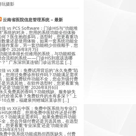
游玩摄影
云南省医院信息管理系统 – 最新
软佳 vs PCS Software：门诊HIS与"功能堆
砌"系统的对决，您用的系统功能全但体验
如何？医生抱怨多吗，选型时，您更看重功
能数量还是使用体验，如果一套系统功能全
但操作复杂，另一套功能稍少但很顺手，您
选哪个
2026年8月7日
"功能清单很长但难用的系统，与功能精炼
贴合流程的系统——门诊HIS到底该选哪
个？" 广东深圳某连锁门诊运营总监 […]
软佳 vs X康：免费试用背后的"永久免费"陷
阱，您用过免费诊所软件吗？功能满足需求
吗，如果免费软件功能不全，您会升级付费
还是另选其他，在软件选型时，您更看重'免
费'还是'功能完整'
2026年8月6日
"永久免费真的香吗？功能残缺、服务缺失
的代价谁买单？免费软件的水有多深？" 上
午10点整，福建泉州鲤城区某诊所 […]
软佳 vs XX云中医：免费中医系统与专业门
诊HIS的博弈，您用免费中医软件还是付费
HIS？功能满足需求吗，如果免费软件功能
不全，您会升级付费还是另选其他，在选型
时，您更看重'专业深度'还是'功能全面'
2026年8月5日
"免费中医系统功能成熟但西医缺失，付费