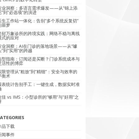
行业洞察：多语言需求爆发——从”锦上添
花”到”必选项”的演进
医生工作站一体化：告别”多个系统反复切”
的噩梦
老挝万象诊所的跨境实践：网络不稳与离线
模式的应对
行业洞察：AI在门诊的落地场景——从”噱
头”到”实用”的跨越
选型指南：订阅还是买断？门诊系统成本与
灵活性的博弈
权限管理从”粗放”到”精细”：安全与效率的
平衡术
报表统计告别手工：一键生成，数据实时准
确
软佳 vs IMS：小型诊所的”够用”与”好用”之
辩
ATEGORIES
作品下载
新闻事件