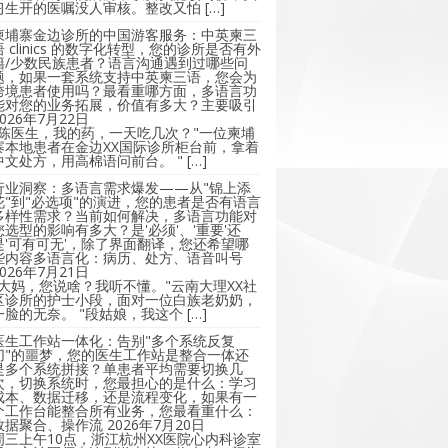
习生开的医嘱没人审核。整改又怕 […]
柬埔寨金边诊所的中国游客服务：中英柬三
语 clinics 的数字化转型，您的诊所是否有外
籍/少数民族患者？语言沟通遇到过哪些问
题，如果一套系统支持中英柬三语，您会为
跨境患者使用吗？最看重哪方面，多语言功
能对您的业务拓展，价值有多大？主要吸引
2026年7月22日
"陈医生，我的药，一天吃几次？"一位柬埔
寨本地患者在金边XX国际诊所柜台前，拿着
中文处方，用高棉语问前台。 " […]
行业洞察：多语言需求爆发——从"锦上添
花"到"必选项"的演进，您的患者是否有语言
多样性需求？当前如何解决，多语言功能对
您选型的影响有多大？是'必须'、'重要'还
是'可有可无'，除了界面翻译，您还希望哪
些内容多语言化：病历、处方、语音叫号
2026年7月21日
"大妈，您说啥？我听不懂。"云南大理XX社
区诊所的护士小段，面对一位白族老奶奶，
一脸的无奈。 "段姑娘，我这个 […]
医生工作站一体化：告别"多个系统反复
切"的噩梦，您的医生工作站是整合一体还
是多个系统拼接？单患者平均需要切换几
次，切换系统时，您最担心的是什么：学习
成本、数据迁移，还是流程变化，如果有一
个工作台能整合所有业务，您最看重什么：
数据聚合、操作流
2026年7月20日
周三上午10点，浙江杭州XX医院心内科诊室