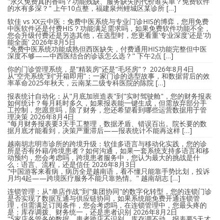
"永久免费真的香吗？功能残缺、服务缺失的代价谁买单？免费软件
的水有多深？" 上午10点整，福建泉州鲤城区某诊所 […]
软佳 vs XX云中医：免费中医系统与专业门诊HIS的博弈，您用免费
中医软件还是付费HIS？功能满足需求吗，如果免费软件功能不全，
您会升级付费还是另选其他，在选型时，您更看重'专业深度'还是'功
能全面'
2026年8月5日
"免费中医系统功能成熟但西医缺失，付费通用HIS功能完整但中医
深度不够——中西医结合的诊该怎么选？" 下午2点 […]
你的门诊管理系统，是“精装房”还是“毛坯房”？
2026年8月4日
从“空壳系统”到“开箱即用”：一家门诊的选型故事，和数据背后的效
率革命2025年秋天，云南某二级专科医院的陈院 […]
报表统计自动化：从"月底加班造表"到"实时驾驶舱"，您的财务报表
如何统计？每月耗时多久，如果报表能一键生成，但需放弃部分手
工控制，您愿意吗，除了财务，您还希望看到哪些运营数据用于管
理决策
2026年8月4日
"每月财务报表要3天手工整理，数据矛盾、错误百出。院长要的数
据月底才能看到，决策严重滞后——报表统计不能再这样 […]
越南胡志明市诊所的跨境升级：软佳多语言与移动化实践，您的诊
所是否有外籍/跨境患者？如何沟通，如果一套系统支持多语言和移
动预约，您会考虑吗，跨境患者服务中，您认为最大的挑战是什
么：语言、流程，还是信任
2026年8月3日
"中国游客来看病，病历全是越南语，看不懂只能靠手势比划，投诉
月均4起——跨境医疗服务不能只靠热情。" 越南胡志 […]
连锁管理：从"单店作战"到"集团协同"的数字化转型，您的连锁门诊
是否实现了数据互通与供应链协同，如果系统能免费开通连锁管
理，但需满足订阅条件，您会考虑吗，在连锁管理中，您最头疼的
是：库存调拨、财务统一，还是患者识别
2026年8月2日
"5家店各管各的数据，患者跨店不识别，库存调不动，报表要5天才