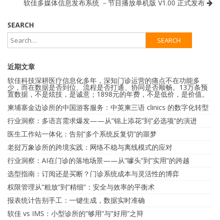
软佳多媒体信息发布系统 －节目播放单机版 V1.00 正式发布
SEARCH
近期文章
软佳科技深耕医疗信息化多年，深知门诊运营的痛点不在功能多
少，而在数据是否到位、流程是否打通、协同是否顺畅。13万条预
置数据，不是炫技，是诚意；1898元的年费，不是低价，是价值。
柬埔寨金边诊所的中国游客服务：中英柬三语 clinics 的数字化转型
行业洞察：多语言需求爆发——从”锦上添花”到”必选项”的演进
医生工作站一体化：告别”多个系统反复切”的噩梦
老挝万象诊所的跨境实践：网络不稳与离线模式的应对
行业洞察：AI在门诊的落地场景——从”噱头”到”实用”的跨越
选型指南：订阅还是买断？门诊系统成本与灵活性的博弈
权限管理从”粗放”到”精细”：安全与效率的平衡术
报表统计告别手工：一键生成，数据实时准确
软佳 vs IMS：小型诊所的”够用”与”好用”之辩