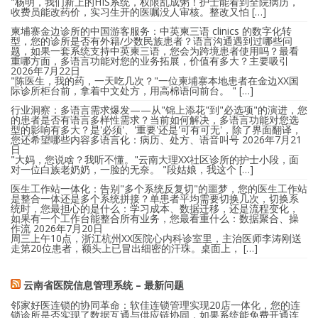
"杨明，我们新上的HIS系统，权限乱成粥！护士能看到全院病历，
收费员能改药价，实习生开的医嘱没人审核。整改又怕 […]
柬埔寨金边诊所的中国游客服务：中英柬三语 clinics 的数字化转
型，您的诊所是否有外籍/少数民族患者？语言沟通遇到过哪些问
题，如果一套系统支持中英柬三语，您会为跨境患者使用吗？最看
重哪方面，多语言功能对您的业务拓展，价值有多大？主要吸引
2026年7月22日
"陈医生，我的药，一天吃几次？"一位柬埔寨本地患者在金边XX国
际诊所柜台前，拿着中文处方，用高棉语问前台。 " […]
行业洞察：多语言需求爆发——从"锦上添花"到"必选项"的演进，您
的患者是否有语言多样性需求？当前如何解决，多语言功能对您选
型的影响有多大？是'必须'、'重要'还是'可有可无'，除了界面翻译，
您还希望哪些内容多语言化：病历、处方、语音叫号
2026年7月21
日
"大妈，您说啥？我听不懂。"云南大理XX社区诊所的护士小段，面
对一位白族老奶奶，一脸的无奈。 "段姑娘，我这个 […]
医生工作站一体化：告别"多个系统反复切"的噩梦，您的医生工作站
是整合一体还是多个系统拼接？单患者平均需要切换几次，切换系
统时，您最担心的是什么：学习成本、数据迁移，还是流程变化，
如果有一个工作台能整合所有业务，您最看重什么：数据聚合、操
作流
2026年7月20日
周三上午10点，浙江杭州XX医院心内科诊室里，主治医师李涛刚送
走第20位患者，额头上已冒出细密的汗珠。桌面上， […]
云南省医院信息管理系统 – 最新问题
邻家好医连锁的协同革命：软佳连锁管理实现20店一体化，您的连
锁诊所是否实现了数据互通与供应链协同，如果系统能免费开通连