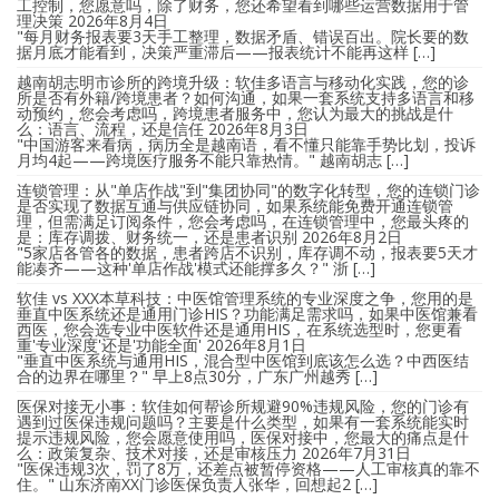
工控制，您愿意吗，除了财务，您还希望看到哪些运营数据用于管
理决策
2026年8月4日
"每月财务报表要3天手工整理，数据矛盾、错误百出。院长要的数
据月底才能看到，决策严重滞后——报表统计不能再这样 […]
越南胡志明市诊所的跨境升级：软佳多语言与移动化实践，您的诊
所是否有外籍/跨境患者？如何沟通，如果一套系统支持多语言和移
动预约，您会考虑吗，跨境患者服务中，您认为最大的挑战是什
么：语言、流程，还是信任
2026年8月3日
"中国游客来看病，病历全是越南语，看不懂只能靠手势比划，投诉
月均4起——跨境医疗服务不能只靠热情。" 越南胡志 […]
连锁管理：从"单店作战"到"集团协同"的数字化转型，您的连锁门诊
是否实现了数据互通与供应链协同，如果系统能免费开通连锁管
理，但需满足订阅条件，您会考虑吗，在连锁管理中，您最头疼的
是：库存调拨、财务统一，还是患者识别
2026年8月2日
"5家店各管各的数据，患者跨店不识别，库存调不动，报表要5天才
能凑齐——这种'单店作战'模式还能撑多久？" 浙 […]
软佳 vs XXX本草科技：中医馆管理系统的专业深度之争，您用的是
垂直中医系统还是通用门诊HIS？功能满足需求吗，如果中医馆兼看
西医，您会选专业中医软件还是通用HIS，在系统选型时，您更看
重'专业深度'还是'功能全面'
2026年8月1日
"垂直中医系统与通用HIS，混合型中医馆到底该怎么选？中西医结
合的边界在哪里？" 早上8点30分，广东广州越秀 […]
医保对接无小事：软佳如何帮诊所规避90%违规风险，您的门诊有
遇到过医保违规问题吗？主要是什么类型，如果有一套系统能实时
提示违规风险，您会愿意使用吗，医保对接中，您最大的痛点是什
么：政策复杂、技术对接，还是审核压力
2026年7月31日
"医保违规3次，罚了8万，还差点被暂停资格——人工审核真的靠不
住。" 山东济南XX门诊医保负责人张华，回想起2 […]