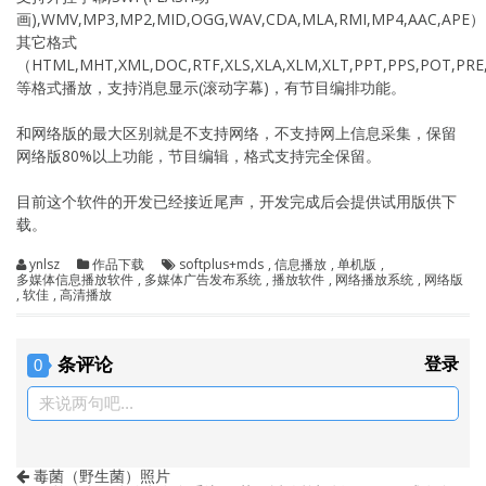
画),WMV,MP3,MP2,MID,OGG,WAV,CDA,MLA,RMI,MP4,AAC,APE
其它格式
（HTML,MHT,XML,DOC,RTF,XLS,XLA,XLM,XLT,PPT,PPS,POT,P
等格式播放，支持消息显示(滚动字幕)，有节目编排功能。
和网络版的最大区别就是不支持网络，不支持网上信息采集，保留
网络版80%以上功能，节目编辑，格式支持完全保留。
目前这个软件的开发已经接近尾声，开发完成后会提供试用版供下
载。
ynlsz
作品下载
softplus+mds
,
信息播放
,
单机版
,
多媒体信息播放软件
,
多媒体广告发布系统
,
播放软件
,
网络播放系统
,
网络版
,
软佳
,
高清播放
条评论
登录
0
来说两句吧...
毒菌（野生菌）照片