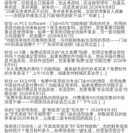
锁管理，但需满足订阅条件，您会考虑吗，在连锁管理中，您最头
疼的是：库存调拨、财务统一，还是患者识别
2026年8月8日
"20家店患者跨店不识别，库存各有各的账，总部管理像盲人摸象
——连锁诊所难道注定只能'物理连锁'不成？" 邻家 […]
软佳 vs PCS Software：门诊HIS与"功能堆砌"系统的对决，您用的
系统功能全但体验如何？医生抱怨多吗，选型时，您更看重功能数
量还是使用体验，如果一套系统功能全但操作复杂，另一套功能稍
少但很顺手，您选哪个
2026年8月7日
"功能清单很长但难用的系统，与功能精炼贴合流程的系统——门诊
HIS到底该选哪个？" 广东深圳某连锁门诊运营总监 […]
软佳 vs X康：免费试用背后的"永久免费"陷阱，您用过免费诊所软
件吗？功能满足需求吗，如果免费软件功能不全，您会升级付费还
是另选其他，在软件选型时，您更看重'免费'还是'功能完整'
2026年
8月6日
"永久免费真的香吗？功能残缺、服务缺失的代价谁买单？免费软件
的水有多深？" 上午10点整，福建泉州鲤城区某诊所 […]
软佳 vs XX云中医：免费中医系统与专业门诊HIS的博弈，您用免费
中医软件还是付费HIS？功能满足需求吗，如果免费软件功能不全，
您会升级付费还是另选其他，在选型时，您更看重'专业深度'还是'功
能全面'
2026年8月5日
"免费中医系统功能成熟但西医缺失，付费通用HIS功能完整但中医
深度不够——中西医结合的诊该怎么选？" 下午2点 […]
你的门诊管理系统，是“精装房”还是“毛坯房”？
2026年8月4日
从“空壳系统”到“开箱即用”：一家门诊的选型故事，和数据背后的效
率革命2025年秋天，云南某二级专科医院的陈院 […]
报表统计自动化：从"月底加班造表"到"实时驾驶舱"，您的财务报表
如何统计？每月耗时多久，如果报表能一键生成，但需放弃部分手