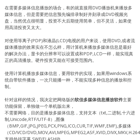
在需要多媒体信息播放的场合，有的就直接用DVD播放机来播放多
媒体信息，但是需要把信息预先编排录制好并刻录成DVD视频光
盘，当然优点很明显，投资不大后期使用简单，但不灵活，如果使
用高清投资又太大。
对使用等离子(PDP)和液晶(LCD)电视的用户来说，使用DVD,或者流
媒体播放的效果实在不怎么样，用计算机来播放多媒体信息是最好
的解决办法，显卡的分辨率可以设置成和PDP,LCD一样，能实现真
正的高清播放。硬件投资又能在可接受范围内。
使用计算机播放多媒体信息，要用软件的实现，如果用windows系
统自带软件播放，一次只能播一种，不能实现多种信息的播放和控
制。
针对这样的情况，我决定把网络版的
软佳多媒体信息播放软件
主要
功能保留，单独做一个单机版出来，
不需要网络，目的是播放多媒体信息，支持文本（txt,二进制,十六进
制,Unicode,RTF/UTF-8）,图像
（BMP,GIF,JPG,JPEG,PCX,PNG,ICO,CUR,TIF,WMF,EMF),多媒体
（CD/VCD/DVD,MOV,AVI,MPEG,MPEG2,ASF,XVID,DIVX,MKV,H.264
支持外挂字幕,SWF(FLASH动