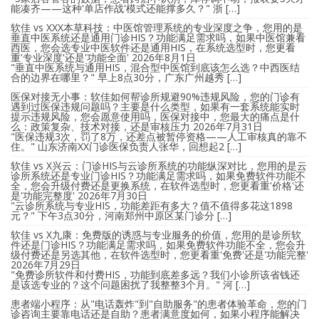
能凑齐——这种'单店作战'模式还能撑多久？" 浙 […]
软佳 vs XXX本草科技：中医馆管理系统的专业深度之争，您用的是
垂直中医系统还是通用门诊HIS？功能满足需求吗，如果中医馆兼看
西医，您会选专业中医软件还是通用HIS，在系统选型时，您更看
重'专业深度'还是'功能全面'
2026年8月1日
"垂直中医系统与通用HIS，混合型中医馆到底该怎么选？中西医结
合的边界在哪里？" 早上8点30分，广东广州越秀 […]
医保对接无小事：软佳如何帮诊所规避90%违规风险，您的门诊有
遇到过医保违规问题吗？主要是什么类型，如果有一套系统能实时
提示违规风险，您会愿意使用吗，医保对接中，您最大的痛点是什
么：政策复杂、技术对接，还是审核压力
2026年7月31日
"医保违规3次，罚了8万，还差点被暂停资格——人工审核真的靠不
住。" 山东济南XX门诊医保负责人张华，回想起2 […]
软佳 vs X兴云：门诊HIS与云诊所系统的功能纵深对比，您用的是云
诊所系统还是专业门诊HIS？功能满足需求吗，如果免费软件功能不
全，您会升级付费还是更换系统，在软件选型时，您更看重'价格'还
是'功能完整度'
2026年7月30日
"云诊所系统与专业HIS，功能差距有多大？值不值得多花这1898
元？" 下午3点30分，河南郑州中原区某门诊分 […]
软佳 vs X九康：免费版的诱惑与专业服务的价值，您用的是诊所软
件还是门诊HIS？功能满足需求吗，如果免费软件功能不全，您会升
级付费还是另选其他，在软件选型时，您更看重'免费'还是'功能完整'
2026年7月29日
"免费诊所软件和付费HIS，功能到底差多远？我们小诊所该省钱还
是该选专业的？这个问题困扰了我整整3个月。" 河 […]
患者端小程序：从"电话轰炸"到"自助服务"的患者体验革命，您的门
诊咨询主要靠电话还是自助？患者满意度如何，如果小程序能解决