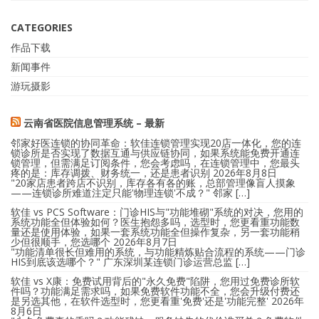
CATEGORIES
作品下载
新闻事件
游玩摄影
云南省医院信息管理系统 – 最新
邻家好医连锁的协同革命：软佳连锁管理实现20店一体化，您的连
锁诊所是否实现了数据互通与供应链协同，如果系统能免费开通连
锁管理，但需满足订阅条件，您会考虑吗，在连锁管理中，您最头
疼的是：库存调拨、财务统一，还是患者识别
2026年8月8日
"20家店患者跨店不识别，库存各有各的账，总部管理像盲人摸象
——连锁诊所难道注定只能'物理连锁'不成？" 邻家 […]
软佳 vs PCS Software：门诊HIS与"功能堆砌"系统的对决，您用的
系统功能全但体验如何？医生抱怨多吗，选型时，您更看重功能数
量还是使用体验，如果一套系统功能全但操作复杂，另一套功能稍
少但很顺手，您选哪个
2026年8月7日
"功能清单很长但难用的系统，与功能精炼贴合流程的系统——门诊
HIS到底该选哪个？" 广东深圳某连锁门诊运营总监 […]
软佳 vs X康：免费试用背后的"永久免费"陷阱，您用过免费诊所软
件吗？功能满足需求吗，如果免费软件功能不全，您会升级付费还
是另选其他，在软件选型时，您更看重'免费'还是'功能完整'
2026年
8月6日