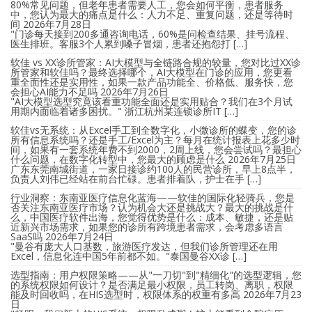
80%常见问题，但老年患者需要人工，您会如何平衡，患者服务
中，您认为最大的痛点是什么：人力不足、重复问题，还是等待时
间
2026年7月28日
"门诊每天接到200多通咨询电话，60%是问检查结果、挂号流程、
医生排班。客服3个人累到嗓子冒烟，患者还抱怨打 […]
软佳 vs XX诊所管家：AI大模型与全链路合规的较量，您对比过XX诊
所管家和软佳吗？最终选择哪个，AI大模型在门诊的应用，您更看
重全面性还是实用性，如果一款产品功能全、价格低、服务快，您
会担心AI能力不足吗
2026年7月26日
"AI大模型选型究竟该看重功能全面还是实用贴合？我们在3个月试
用期内面临着诸多困扰。" 浙江杭州某连锁诊所IT […]
软佳vs无系统：从Excel手工到全数字化，小微诊所的蝶变，您的诊
所有信息系统吗？还是手工/Excel为主？每月在统计报表上花多少时
间，如果有一套系统年费不到2000，2周上线，您会尝试吗？最担心
什么问题，在数字化转型中，您最大的顾虑是什么
2026年7月25日
广东东莞南城街道，一家日接诊约100人的民营诊所，早上8点半，
负责人刘伟已经站在前台忙碌。患者排着队，护士在手 […]
行业洞察：东南亚医疗信息化蓝海——软佳的国际化轻骑兵，您是
否关注东南亚医疗市场？认为机会大还是挑战大？最大的挑战是什
么，中国医疗软件出海，您觉得优势是什么：成本、敏捷，还是贴
近新兴市场需求，如果您的诊所有跨境患者需求，会考虑多语言
SaaS吗
2026年7月24日
"曼谷有庞大人口基数，旅游医疗发达，但我们诊所管理还在用
Excel，信息化连中国5年前都不如。"泰国曼谷XX诊 […]
选型指南：用户权限策略——从"一刀切"到"精细化"的选型逻辑，您
的系统权限如何设计？是否满足最小权限，员工转岗、离职，权限
能及时回收吗，在HIS选型时，权限体系的权重有多高
2026年7月23
日