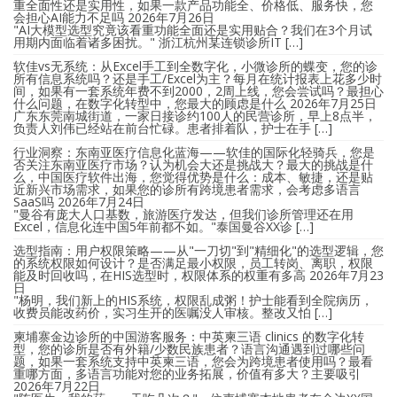
重全面性还是实用性，如果一款产品功能全、价格低、服务快，您
会担心AI能力不足吗
2026年7月26日
"AI大模型选型究竟该看重功能全面还是实用贴合？我们在3个月试
用期内面临着诸多困扰。" 浙江杭州某连锁诊所IT […]
软佳vs无系统：从Excel手工到全数字化，小微诊所的蝶变，您的诊
所有信息系统吗？还是手工/Excel为主？每月在统计报表上花多少时
间，如果有一套系统年费不到2000，2周上线，您会尝试吗？最担心
什么问题，在数字化转型中，您最大的顾虑是什么
2026年7月25日
广东东莞南城街道，一家日接诊约100人的民营诊所，早上8点半，
负责人刘伟已经站在前台忙碌。患者排着队，护士在手 […]
行业洞察：东南亚医疗信息化蓝海——软佳的国际化轻骑兵，您是
否关注东南亚医疗市场？认为机会大还是挑战大？最大的挑战是什
么，中国医疗软件出海，您觉得优势是什么：成本、敏捷，还是贴
近新兴市场需求，如果您的诊所有跨境患者需求，会考虑多语言
SaaS吗
2026年7月24日
"曼谷有庞大人口基数，旅游医疗发达，但我们诊所管理还在用
Excel，信息化连中国5年前都不如。"泰国曼谷XX诊 […]
选型指南：用户权限策略——从"一刀切"到"精细化"的选型逻辑，您
的系统权限如何设计？是否满足最小权限，员工转岗、离职，权限
能及时回收吗，在HIS选型时，权限体系的权重有多高
2026年7月23
日
"杨明，我们新上的HIS系统，权限乱成粥！护士能看到全院病历，
收费员能改药价，实习生开的医嘱没人审核。整改又怕 […]
柬埔寨金边诊所的中国游客服务：中英柬三语 clinics 的数字化转
型，您的诊所是否有外籍/少数民族患者？语言沟通遇到过哪些问
题，如果一套系统支持中英柬三语，您会为跨境患者使用吗？最看
重哪方面，多语言功能对您的业务拓展，价值有多大？主要吸引
2026年7月22日