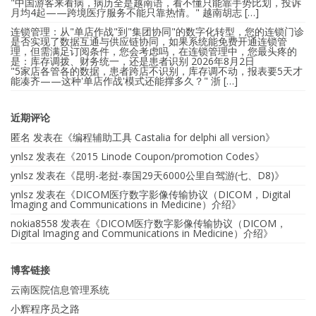
"中国游客来看病，病历全是越南语，看不懂只能靠手势比划，投诉
月均4起——跨境医疗服务不能只靠热情。" 越南胡志 […]
连锁管理：从"单店作战"到"集团协同"的数字化转型，您的连锁门诊
是否实现了数据互通与供应链协同，如果系统能免费开通连锁管
理，但需满足订阅条件，您会考虑吗，在连锁管理中，您最头疼的
是：库存调拨、财务统一，还是患者识别
2026年8月2日
"5家店各管各的数据，患者跨店不识别，库存调不动，报表要5天才
能凑齐——这种'单店作战'模式还能撑多久？" 浙 […]
近期评论
匿名
发表在《
编程辅助工具 Castalia for delphi all version
》
ynlsz
发表在《
2015 Linode Coupon/promotion Codes
》
ynlsz
发表在《
昆明-老挝-泰国29天6000公里自驾游(七、D8)
》
ynlsz
发表在《
DICOM医疗数字影像传输协议（DICOM，Digital
Imaging and Communications in Medicine）介绍
》
nokia8558
发表在《
DICOM医疗数字影像传输协议（DICOM，
Digital Imaging and Communications in Medicine）介绍
》
博客链接
云南医院信息管理系统
小辉程序员之路