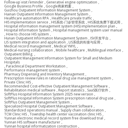
Follow-up visit reminder
,
Generative engine optimization
,
Google Business Profile
,
Google商家档案
,
Guizhou Outpatient Information Management System
,
Hainan Outpatient Information Management System
,
Healthcare automation RPA
,
Healthcare private traffic
,
HIS implementation service
,
HIS系统-门诊管理系统
,
HIS系统免费下载试用
,
Hospital information management system (HIS) implementation plan
,
Hospital Information System
,
Hospital management system user manual
,
How to choose HIS system
,
Hunan Outpatient Information Management System
,
ISV开发平台
,
LIS system integration and application
,
LIS系统的衔接与应用
,
Medical record management
,
Medical YMYL
,
Medical-nursing collaboration
,
Mobile healthcare
,
Multilingual interface
,
Outpatient Billing.
,
Outpatient Management Information System for Small and Medium
Hospitals
,
Paraclinical Department Workstation
,
Performance management system
,
Pharmacy Dispensing and Inventory Management
,
Prescription review rules in rational drug use management system
,
Private Clinic HIS
,
Recommended Cost-effective Outpatient Management Software
,
Rehabilitation medical software
,
Report statistics
,
SaaS医疗软件
,
SoftPlus Hospital Information System 2025 new version
,
SoftPlus Hospital Information System prescription rational drug use
,
SoftPlus Outpatient Management System
,
Specialized Hospital Outpatient Management Software
,
Standardized operations manual
,
Supply chain collaboration
,
TCM Clinic HIS
,
Township health center vaccination clinic HIS
,
Yunnan electronic medical record system free download trial
,
Yunnan HIS software manufacturer
,
Yunnan hospital informatization construction
,