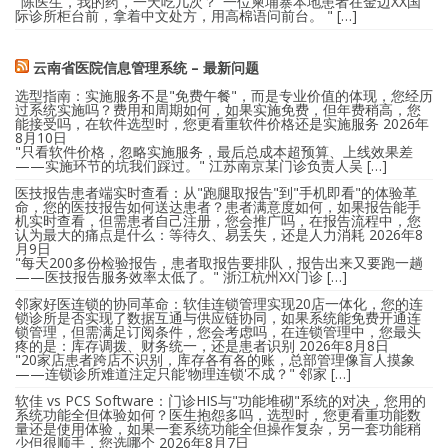
"陈医生，我的药，一天吃几次？"一位柬埔寨本地患者在金边XX国
际诊所柜台前，拿着中文处方，用高棉语问前台。 " […]
云南省医院信息管理系统 – 最新问题
选型指南：实施服务不是"免费午餐"，而是专业价值的体现，您经历
过系统实施吗？费用和周期如何，如果实施免费，但年费稍高，您
能接受吗，在软件选型时，您更看重软件价格还是实施服务
2026年
8月10日
"只看软件价格，忽略实施服务，最后总成本超预算、上线效果差
——实施环节的坑我们踩过。" 江苏南京某门诊负责人吴 […]
医技报告患者端实时查看：从"跑腿取报告"到"手机即看"的体验革
命，您的医技报告如何送达患者？患者满意度如何，如果报告能手
机实时查看，但需患者自己注册，您会推广吗，在报告流程中，您
认为最大的痛点是什么：等待久、易丢失，还是人力消耗
2026年8
月9日
"每天200多份检验报告，患者取报告要排队，报告出来又要跑一趟
——医技报告服务效率太低了。" 浙江杭州XX门诊 […]
邻家好医连锁的协同革命：软佳连锁管理实现20店一体化，您的连
锁诊所是否实现了数据互通与供应链协同，如果系统能免费开通连
锁管理，但需满足订阅条件，您会考虑吗，在连锁管理中，您最头
疼的是：库存调拨、财务统一，还是患者识别
2026年8月8日
"20家店患者跨店不识别，库存各有各的账，总部管理像盲人摸象
——连锁诊所难道注定只能'物理连锁'不成？" 邻家 […]
软佳 vs PCS Software：门诊HIS与"功能堆砌"系统的对决，您用的
系统功能全但体验如何？医生抱怨多吗，选型时，您更看重功能数
量还是使用体验，如果一套系统功能全但操作复杂，另一套功能稍
少但很顺手，您选哪个
2026年8月7日