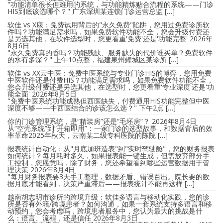
"功能清单很长但难用的系统，与功能精炼贴合流程的系统——门诊
HIS到底该选哪个？" 广东深圳某连锁门诊运营总监 […]
软佳 vs X康：免费试用背后的"永久免费"陷阱，您用过免费诊所软
件吗？功能满足需求吗，如果免费软件功能不全，您会升级付费还
是另选其他，在软件选型时，您更看重'免费'还是'功能完整'
2026年
8月6日
"永久免费真的香吗？功能残缺、服务缺失的代价谁买单？免费软件
的水有多深？" 上午10点整，福建泉州鲤城区某诊所 […]
软佳 vs XX云中医：免费中医系统与专业门诊HIS的博弈，您用免费
中医软件还是付费HIS？功能满足需求吗，如果免费软件功能不全，
您会升级付费还是另选其他，在选型时，您更看重'专业深度'还是'功
能全面'
2026年8月5日
"免费中医系统功能成熟但西医缺失，付费通用HIS功能完整但中医
深度不够——中西医结合的诊该怎么选？" 下午2点 […]
你的门诊管理系统，是“精装房”还是“毛坯房”？
2026年8月4日
从“空壳系统”到“开箱即用”：一家门诊的选型故事，和数据背后的效
率革命2025年秋天，云南某二级专科医院的陈院 […]
报表统计自动化：从"月底加班造表"到"实时驾驶舱"，您的财务报表
如何统计？每月耗时多久，如果报表能一键生成，但需放弃部分手
工控制，您愿意吗，除了财务，您还希望看到哪些运营数据用于管
理决策
2026年8月4日
"每月财务报表要3天手工整理，数据矛盾、错误百出。院长要的数
据月底才能看到，决策严重滞后——报表统计不能再这样 […]
越南胡志明市诊所的跨境升级：软佳多语言与移动化实践，您的诊
所是否有外籍/跨境患者？如何沟通，如果一套系统支持多语言和移
动预约，您会考虑吗，跨境患者服务中，您认为最大的挑战是什
么：语言、流程，还是信任
2026年8月3日