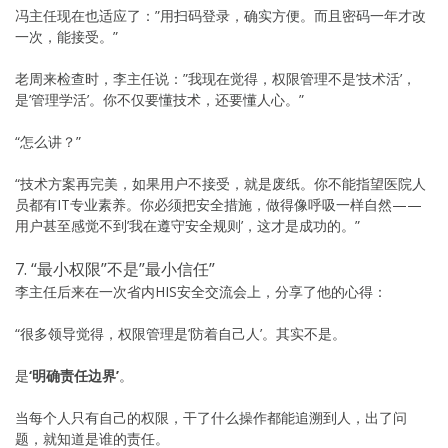
冯主任现在也适应了：”用扫码登录，确实方便。而且密码一年才改
一次，能接受。”
老周来检查时，李主任说：”我现在觉得，权限管理不是’技术活’，
是’管理学活’。你不仅要懂技术，还要懂人心。”
“怎么讲？”
“技术方案再完美，如果用户不接受，就是废纸。你不能指望医院人
员都有IT专业素养。你必须把安全措施，做得像呼吸一样自然——
用户甚至感觉不到’我在遵守安全规则’，这才是成功的。”
7. “最小权限”不是”最小信任”
李主任后来在一次省内HIS安全交流会上，分享了他的心得：
“很多领导觉得，权限管理是’防着自己人’。其实不是。
是
‘明确责任边界’
。
当每个人只有自己的权限，干了什么操作都能追溯到人，出了问
题，就知道是谁的责任。