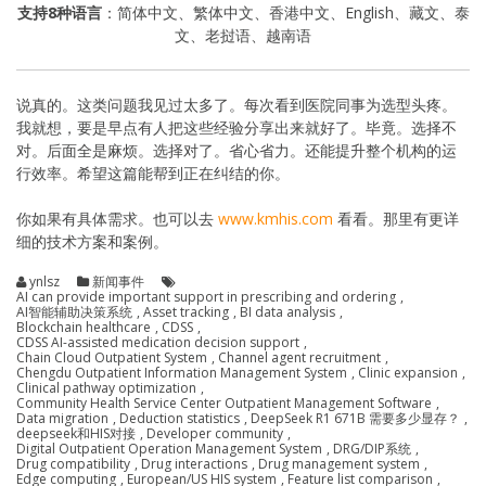
支持8种语言
：简体中文、繁体中文、香港中文、English、藏文、泰
文、老挝语、越南语
说真的。这类问题我见过太多了。每次看到医院同事为选型头疼。
我就想，要是早点有人把这些经验分享出来就好了。毕竟。选择不
对。后面全是麻烦。选择对了。省心省力。还能提升整个机构的运
行效率。希望这篇能帮到正在纠结的你。
你如果有具体需求。也可以去
www.kmhis.com
看看。那里有更详
细的技术方案和案例。
ynlsz
新闻事件
AI can provide important support in prescribing and ordering
,
AI智能辅助决策系统
,
Asset tracking
,
BI data analysis
,
Blockchain healthcare
,
CDSS
,
CDSS AI-assisted medication decision support
,
Chain Cloud Outpatient System
,
Channel agent recruitment
,
Chengdu Outpatient Information Management System
,
Clinic expansion
,
Clinical pathway optimization
,
Community Health Service Center Outpatient Management Software
,
Data migration
,
Deduction statistics
,
DeepSeek R1 671B 需要多少显存？
,
deepseek和HIS对接
,
Developer community
,
Digital Outpatient Operation Management System
,
DRG/DIP系统
,
Drug compatibility
,
Drug interactions
,
Drug management system
,
Edge computing
,
European/US HIS system
,
Feature list comparison
,