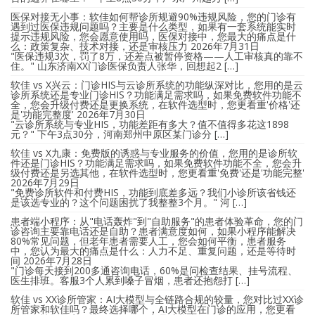
医保对接无小事：软佳如何帮诊所规避90%违规风险，您的门诊有
遇到过医保违规问题吗？主要是什么类型，如果有一套系统能实时
提示违规风险，您会愿意使用吗，医保对接中，您最大的痛点是什
么：政策复杂、技术对接，还是审核压力
2026年7月31日
"医保违规3次，罚了8万，还差点被暂停资格——人工审核真的靠不
住。" 山东济南XX门诊医保负责人张华，回想起2 […]
软佳 vs X兴云：门诊HIS与云诊所系统的功能纵深对比，您用的是云
诊所系统还是专业门诊HIS？功能满足需求吗，如果免费软件功能不
全，您会升级付费还是更换系统，在软件选型时，您更看重'价格'还
是'功能完整度'
2026年7月30日
"云诊所系统与专业HIS，功能差距有多大？值不值得多花这1898
元？" 下午3点30分，河南郑州中原区某门诊分 […]
软佳 vs X九康：免费版的诱惑与专业服务的价值，您用的是诊所软
件还是门诊HIS？功能满足需求吗，如果免费软件功能不全，您会升
级付费还是另选其他，在软件选型时，您更看重'免费'还是'功能完整'
2026年7月29日
"免费诊所软件和付费HIS，功能到底差多远？我们小诊所该省钱还
是该选专业的？这个问题困扰了我整整3个月。" 河 […]
患者端小程序：从"电话轰炸"到"自助服务"的患者体验革命，您的门
诊咨询主要靠电话还是自助？患者满意度如何，如果小程序能解决
80%常见问题，但老年患者需要人工，您会如何平衡，患者服务
中，您认为最大的痛点是什么：人力不足、重复问题，还是等待时
间
2026年7月28日
"门诊每天接到200多通咨询电话，60%是问检查结果、挂号流程、
医生排班。客服3个人累到嗓子冒烟，患者还抱怨打 […]
软佳 vs XX诊所管家：AI大模型与全链路合规的较量，您对比过XX诊
所管家和软佳吗？最终选择哪个，AI大模型在门诊的应用，您更看