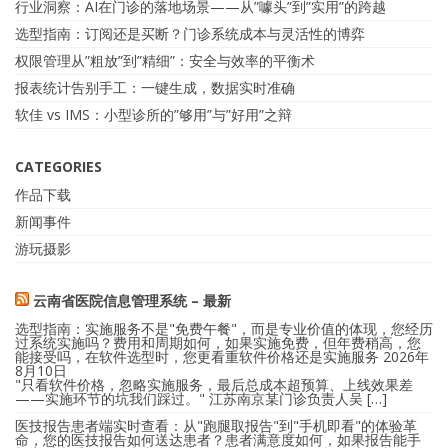
行业洞察：AI在门诊的落地场景——从”噱头”到”实用”的跨越
选型指南：订阅还是买断？门诊系统成本与灵活性的博弈
权限管理从”粗放”到”精细”：安全与效率的平衡术
报表统计告别手工：一键生成，数据实时准确
软佳 vs IMS：小型诊所的”够用”与”好用”之辩
CATEGORIES
作品下载
新闻事件
游玩摄影
云南省医院信息管理系统 – 最新
选型指南：实施服务不是"免费午餐"，而是专业价值的体现，您经历
过系统实施吗？费用和周期如何，如果实施免费，但年费稍高，您
能接受吗，在软件选型时，您更看重软件价格还是实施服务
2026年
8月10日
"只看软件价格，忽略实施服务，最后总成本超预算、上线效果差
——实施环节的坑我们踩过。" 江苏南京某门诊负责人吴 […]
医技报告患者端实时查看：从"跑腿取报告"到"手机即看"的体验革
命，您的医技报告如何送达患者？患者满意度如何，如果报告能手