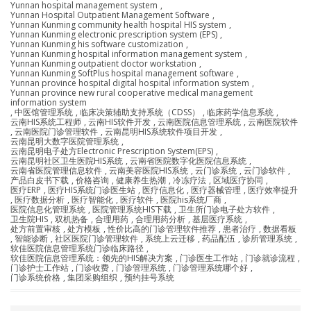
Yunnan hospital management system
,
Yunnan Hospital Outpatient Management Software
,
Yunnan Kunming community health hospital HIS system
,
Yunnan Kunming electronic prescription system (EPS)
,
Yunnan Kunming his software customization
,
Yunnan Kunming hospital information management system
,
Yunnan Kunming outpatient doctor workstation
,
Yunnan Kunming SoftPlus hospital management software
,
Yunnan province hospital digital hospital information system
,
Yunnan province new rural cooperative medical management
information system
,
中医馆管理系统
,
临床决策辅助支持系统（CDSS）
,
临床药学信息系统
,
云南HIS系统工程师
,
云南HIS软件开发
,
云南医院信息管理系统
,
云南医院软件
,
云南医院门诊管理软件
,
云南昆明HIS系统软件项目开发
,
云南昆明大数字医院管理系统
,
云南昆明电子处方Electronic Prescription System(EPS)
,
云南昆明社区卫生医院HIS系统
,
云南省医院数字化医院信息系统
,
云南省医院管理信息软件
,
云南美容医院HIS系统
,
云门诊系统
,
云门诊软件
,
产品白皮书下载
,
价格咨询
,
健康养生热潮
,
冷冻疗法
,
区域医疗协同
,
医疗ERP
,
医疗HIS系统门诊医生站
,
医疗信息化
,
医疗器械管理
,
医疗效率提升
,
医疗数据分析
,
医疗智能化
,
医疗软件
,
医院his系统厂商
,
医院信息化管理系统
,
医院管理系统HIS下载
,
卫生所门诊电子处方软件
,
卫生院HIS
,
双机热备
,
合理用药
,
合理用药分析
,
基层医疗系统
,
处方前置审核
,
处方模板
,
性价比高的门诊管理软件推荐
,
患者治疗
,
数据看板
,
智能诊断
,
社区医院门诊管理软件
,
系统上云迁移
,
药品配伍
,
诊所管理系统
,
软佳医院信息管理系统门诊临床路径
,
软佳医院信息管理系统：领先的HIS解决方案
,
门诊医生工作站
,
门诊就诊流程
,
门诊护士工作站
,
门诊收费
,
门诊管理系统
,
门诊管理系统哪个好
,
门诊系统价格
,
集团采购组织
,
预约挂号系统