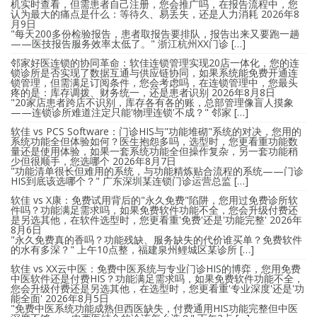
机实时查看，但需患者自己注册，您会推广吗，在报告流程中，您
认为最大的痛点是什么：等待久、易丢失，还是人力消耗
2026年8
月9日
"每天200多份检验报告，患者取报告要排队，报告出来又要跑一趟
——医技报告服务效率太低了。" 浙江杭州XX门诊 […]
邻家好医连锁的协同革命：软佳连锁管理实现20店一体化，您的连
锁诊所是否实现了数据互通与供应链协同，如果系统能免费开通连
锁管理，但需满足订阅条件，您会考虑吗，在连锁管理中，您最头
疼的是：库存调拨、财务统一，还是患者识别
2026年8月8日
"20家店患者跨店不识别，库存各有各的账，总部管理像盲人摸象
——连锁诊所难道注定只能'物理连锁'不成？" 邻家 […]
软佳 vs PCS Software：门诊HIS与"功能堆砌"系统的对决，您用的
系统功能全但体验如何？医生抱怨多吗，选型时，您更看重功能数
量还是使用体验，如果一套系统功能全但操作复杂，另一套功能稍
少但很顺手，您选哪个
2026年8月7日
"功能清单很长但难用的系统，与功能精炼贴合流程的系统——门诊
HIS到底该选哪个？" 广东深圳某连锁门诊运营总监 […]
软佳 vs X康：免费试用背后的"永久免费"陷阱，您用过免费诊所软
件吗？功能满足需求吗，如果免费软件功能不全，您会升级付费还
是另选其他，在软件选型时，您更看重'免费'还是'功能完整'
2026年
8月6日
"永久免费真的香吗？功能残缺、服务缺失的代价谁买单？免费软件
的水有多深？" 上午10点整，福建泉州鲤城区某诊所 […]
软佳 vs XX云中医：免费中医系统与专业门诊HIS的博弈，您用免费
中医软件还是付费HIS？功能满足需求吗，如果免费软件功能不全，
您会升级付费还是另选其他，在选型时，您更看重'专业深度'还是'功
能全面'
2026年8月5日
"免费中医系统功能成熟但西医缺失，付费通用HIS功能完整但中医