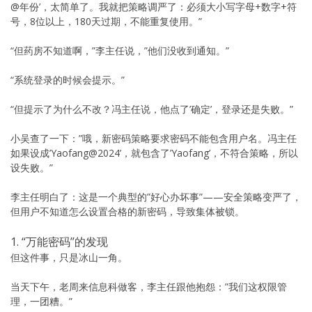
@年份’，太简单了。我就把策略调严了：必须大小写字母+数字+符
号，8位以上，180天过期，不能重复使用。”
“但药房不知道啊，”李主任说，”他们没收到通知。”
“系统登录的时候会提示。”
“但提示了为什么不改？冯主任说，他点了’确定’，登录还是失败。”
小吴查了一下：”哦，新密码策略要求密码不能包含用户名。冯主任
如果设成’Yaofang@2024’，就包含了’Yaofang’，不符合策略，所以
设失败。”
李主任明白了：这是一个典型的”好心办坏事”——安全策略变严了，
但用户不知道怎么设置合格的新密码，导致集体被锁。
1. “万能密码”的发现
但这件事，只是冰山一角。
当天下午，老周来信息科做客，李主任跟他抱怨：”我们这权限管
理，一团糟。”