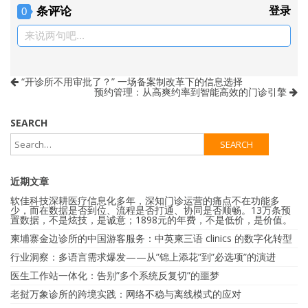
条评论
登录
0
来说两句吧...
“开诊所不用审批了？” 一场备案制改革下的信息选择
预约管理：从高爽约率到智能高效的门诊引擎
SEARCH
近期文章
软佳科技深耕医疗信息化多年，深知门诊运营的痛点不在功能多
少，而在数据是否到位、流程是否打通、协同是否顺畅。13万条预
置数据，不是炫技，是诚意；1898元的年费，不是低价，是价值。
柬埔寨金边诊所的中国游客服务：中英柬三语 clinics 的数字化转型
行业洞察：多语言需求爆发——从”锦上添花”到”必选项”的演进
医生工作站一体化：告别”多个系统反复切”的噩梦
老挝万象诊所的跨境实践：网络不稳与离线模式的应对