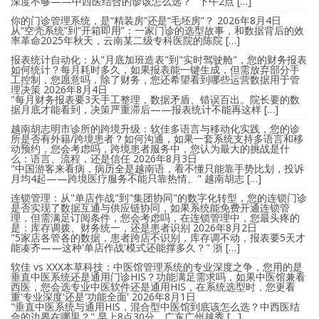
深度不够——中西医结合的诊该怎么选？" 下午2点 […]
你的门诊管理系统，是“精装房”还是“毛坯房”？
2026年8月4日
从“空壳系统”到“开箱即用”：一家门诊的选型故事，和数据背后的效
率革命2025年秋天，云南某二级专科医院的陈院 […]
报表统计自动化：从"月底加班造表"到"实时驾驶舱"，您的财务报表
如何统计？每月耗时多久，如果报表能一键生成，但需放弃部分手
工控制，您愿意吗，除了财务，您还希望看到哪些运营数据用于管
理决策
2026年8月4日
"每月财务报表要3天手工整理，数据矛盾、错误百出。院长要的数
据月底才能看到，决策严重滞后——报表统计不能再这样 […]
越南胡志明市诊所的跨境升级：软佳多语言与移动化实践，您的诊
所是否有外籍/跨境患者？如何沟通，如果一套系统支持多语言和移
动预约，您会考虑吗，跨境患者服务中，您认为最大的挑战是什
么：语言、流程，还是信任
2026年8月3日
"中国游客来看病，病历全是越南语，看不懂只能靠手势比划，投诉
月均4起——跨境医疗服务不能只靠热情。" 越南胡志 […]
连锁管理：从"单店作战"到"集团协同"的数字化转型，您的连锁门诊
是否实现了数据互通与供应链协同，如果系统能免费开通连锁管
理，但需满足订阅条件，您会考虑吗，在连锁管理中，您最头疼的
是：库存调拨、财务统一，还是患者识别
2026年8月2日
"5家店各管各的数据，患者跨店不识别，库存调不动，报表要5天才
能凑齐——这种'单店作战'模式还能撑多久？" 浙 […]
软佳 vs XXX本草科技：中医馆管理系统的专业深度之争，您用的是
垂直中医系统还是通用门诊HIS？功能满足需求吗，如果中医馆兼看
西医，您会选专业中医软件还是通用HIS，在系统选型时，您更看
重'专业深度'还是'功能全面'
2026年8月1日
"垂直中医系统与通用HIS，混合型中医馆到底该怎么选？中西医结
合的边界在哪里？" 早上8点30分，广东广州越秀 […]