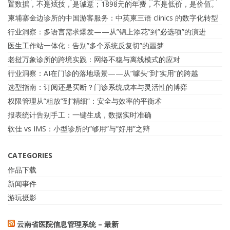
置数据，不是炫技，是诚意；1898元的年费，不是低价，是价值。
柬埔寨金边诊所的中国游客服务：中英柬三语 clinics 的数字化转型
行业洞察：多语言需求爆发——从”锦上添花”到”必选项”的演进
医生工作站一体化：告别”多个系统反复切”的噩梦
老挝万象诊所的跨境实践：网络不稳与离线模式的应对
行业洞察：AI在门诊的落地场景——从”噱头”到”实用”的跨越
选型指南：订阅还是买断？门诊系统成本与灵活性的博弈
权限管理从”粗放”到”精细”：安全与效率的平衡术
报表统计告别手工：一键生成，数据实时准确
软佳 vs IMS：小型诊所的”够用”与”好用”之辩
CATEGORIES
作品下载
新闻事件
游玩摄影
云南省医院信息管理系统 – 最新