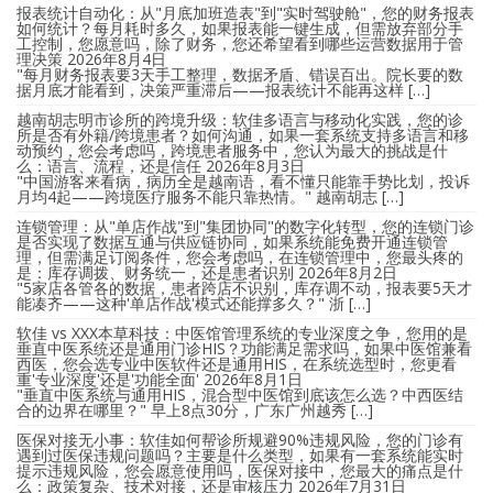
报表统计自动化：从"月底加班造表"到"实时驾驶舱"，您的财务报表
如何统计？每月耗时多久，如果报表能一键生成，但需放弃部分手
工控制，您愿意吗，除了财务，您还希望看到哪些运营数据用于管
理决策
2026年8月4日
"每月财务报表要3天手工整理，数据矛盾、错误百出。院长要的数
据月底才能看到，决策严重滞后——报表统计不能再这样 […]
越南胡志明市诊所的跨境升级：软佳多语言与移动化实践，您的诊
所是否有外籍/跨境患者？如何沟通，如果一套系统支持多语言和移
动预约，您会考虑吗，跨境患者服务中，您认为最大的挑战是什
么：语言、流程，还是信任
2026年8月3日
"中国游客来看病，病历全是越南语，看不懂只能靠手势比划，投诉
月均4起——跨境医疗服务不能只靠热情。" 越南胡志 […]
连锁管理：从"单店作战"到"集团协同"的数字化转型，您的连锁门诊
是否实现了数据互通与供应链协同，如果系统能免费开通连锁管
理，但需满足订阅条件，您会考虑吗，在连锁管理中，您最头疼的
是：库存调拨、财务统一，还是患者识别
2026年8月2日
"5家店各管各的数据，患者跨店不识别，库存调不动，报表要5天才
能凑齐——这种'单店作战'模式还能撑多久？" 浙 […]
软佳 vs XXX本草科技：中医馆管理系统的专业深度之争，您用的是
垂直中医系统还是通用门诊HIS？功能满足需求吗，如果中医馆兼看
西医，您会选专业中医软件还是通用HIS，在系统选型时，您更看
重'专业深度'还是'功能全面'
2026年8月1日
"垂直中医系统与通用HIS，混合型中医馆到底该怎么选？中西医结
合的边界在哪里？" 早上8点30分，广东广州越秀 […]
医保对接无小事：软佳如何帮诊所规避90%违规风险，您的门诊有
遇到过医保违规问题吗？主要是什么类型，如果有一套系统能实时
提示违规风险，您会愿意使用吗，医保对接中，您最大的痛点是什
么：政策复杂、技术对接，还是审核压力
2026年7月31日