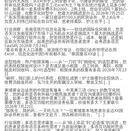
软佳vs无系统：从Excel手工到全数字化，小微诊所的蝶变，您的诊
所有信息系统吗？还是手工/Excel为主？每月在统计报表上花多少时
间，如果有一套系统年费不到2000，2周上线，您会尝试吗？最担心
什么问题，在数字化转型中，您最大的顾虑是什么
2026年7月25日
广东东莞南城街道，一家日接诊约100人的民营诊所，早上8点半，
负责人刘伟已经站在前台忙碌。患者排着队，护士在手 […]
行业洞察：东南亚医疗信息化蓝海——软佳的国际化轻骑兵，您是
否关注东南亚医疗市场？认为机会大还是挑战大？最大的挑战是什
么，中国医疗软件出海，您觉得优势是什么：成本、敏捷，还是贴
近新兴市场需求，如果您的诊所有跨境患者需求，会考虑多语言
SaaS吗
2026年7月24日
"曼谷有庞大人口基数，旅游医疗发达，但我们诊所管理还在用
Excel，信息化连中国5年前都不如。"泰国曼谷XX诊 […]
选型指南：用户权限策略——从"一刀切"到"精细化"的选型逻辑，您
的系统权限如何设计？是否满足最小权限，员工转岗、离职，权限
能及时回收吗，在HIS选型时，权限体系的权重有多高
2026年7月23
日
"杨明，我们新上的HIS系统，权限乱成粥！护士能看到全院病历，
收费员能改药价，实习生开的医嘱没人审核。整改又怕 […]
柬埔寨金边诊所的中国游客服务：中英柬三语 clinics 的数字化转
型，您的诊所是否有外籍/少数民族患者？语言沟通遇到过哪些问
题，如果一套系统支持中英柬三语，您会为跨境患者使用吗？最看
重哪方面，多语言功能对您的业务拓展，价值有多大？主要吸引
2026年7月22日
"陈医生，我的药，一天吃几次？"一位柬埔寨本地患者在金边XX国
际诊所柜台前，拿着中文处方，用高棉语问前台。 " […]
行业洞察：多语言需求爆发——从"锦上添花"到"必选项"的演进，您
的患者是否有语言多样性需求？当前如何解决，多语言功能对您选
型的影响有多大？是'必须'、'重要'还是'可有可无'，除了界面翻译，