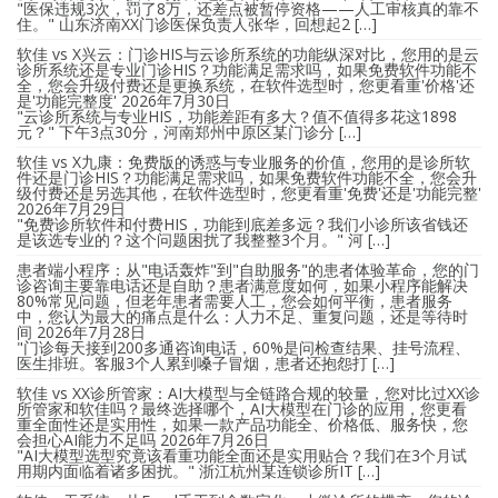
"医保违规3次，罚了8万，还差点被暂停资格——人工审核真的靠不
住。" 山东济南XX门诊医保负责人张华，回想起2 […]
软佳 vs X兴云：门诊HIS与云诊所系统的功能纵深对比，您用的是云
诊所系统还是专业门诊HIS？功能满足需求吗，如果免费软件功能不
全，您会升级付费还是更换系统，在软件选型时，您更看重'价格'还
是'功能完整度'
2026年7月30日
"云诊所系统与专业HIS，功能差距有多大？值不值得多花这1898
元？" 下午3点30分，河南郑州中原区某门诊分 […]
软佳 vs X九康：免费版的诱惑与专业服务的价值，您用的是诊所软
件还是门诊HIS？功能满足需求吗，如果免费软件功能不全，您会升
级付费还是另选其他，在软件选型时，您更看重'免费'还是'功能完整'
2026年7月29日
"免费诊所软件和付费HIS，功能到底差多远？我们小诊所该省钱还
是该选专业的？这个问题困扰了我整整3个月。" 河 […]
患者端小程序：从"电话轰炸"到"自助服务"的患者体验革命，您的门
诊咨询主要靠电话还是自助？患者满意度如何，如果小程序能解决
80%常见问题，但老年患者需要人工，您会如何平衡，患者服务
中，您认为最大的痛点是什么：人力不足、重复问题，还是等待时
间
2026年7月28日
"门诊每天接到200多通咨询电话，60%是问检查结果、挂号流程、
医生排班。客服3个人累到嗓子冒烟，患者还抱怨打 […]
软佳 vs XX诊所管家：AI大模型与全链路合规的较量，您对比过XX诊
所管家和软佳吗？最终选择哪个，AI大模型在门诊的应用，您更看
重全面性还是实用性，如果一款产品功能全、价格低、服务快，您
会担心AI能力不足吗
2026年7月26日
"AI大模型选型究竟该看重功能全面还是实用贴合？我们在3个月试
用期内面临着诸多困扰。" 浙江杭州某连锁诊所IT […]