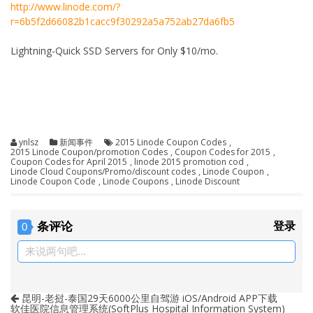
http://www.linode.com/?
r=6b5f2d66082b1cacc9f30292a5a752ab27da6fb5
Lightning-Quick SSD Servers for Only $10/mo.
ynlsz
新闻事件
2015 Linode Coupon Codes
,
2015 Linode Coupon/promotion Codes
,
Coupon Codes for 2015
,
Coupon Codes for April 2015
,
linode 2015 promotion cod
,
Linode Cloud Coupons/Promo/discount codes
,
Linode Coupon
,
Linode Coupon Code
,
Linode Coupons
,
Linode Discount
条评论
登录
0
来说两句吧...
昆明-老挝-泰国29天6000公里自驾游 iOS/Android APP下载
软佳医院信息管理系统(SoftPlus Hospital Information System)