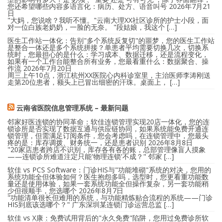
您还希望哪些内容多语言化：病历、处方、语音叫号
2026年7月21
日
"大妈，您说啥？我听不懂。"云南大理XX社区诊所的护士小段，面
对一位白族老奶奶，一脸的无奈。 "段姑娘，我这个 […]
医生工作站一体化：告别"多个系统反复切"的噩梦，您的医生工作站
是整合一体还是多个系统拼接？单患者平均需要切换几次，切换系
统时，您最担心的是什么：学习成本、数据迁移，还是流程变化，
如果有一个工作台能整合所有业务，您最看重什么：数据聚合、操
作流
2026年7月20日
周三上午10点，浙江杭州XX医院心内科诊室里，主治医师李涛刚送
走第20位患者，额头上已冒出细密的汗珠。桌面上， […]
云南省医院信息管理系统 – 最新问题
邻家好医连锁的协同革命：软佳连锁管理实现20店一体化，您的连
锁诊所是否实现了数据互通与供应链协同，如果系统能免费开通连
锁管理，但需满足订阅条件，您会考虑吗，在连锁管理中，您最头
疼的是：库存调拨、财务统一，还是患者识别
2026年8月8日
"20家店患者跨店不识别，库存各有各的账，总部管理像盲人摸象
——连锁诊所难道注定只能'物理连锁'不成？" 邻家 […]
软佳 vs PCS Software：门诊HIS与"功能堆砌"系统的对决，您用的
系统功能全但体验如何？医生抱怨多吗，选型时，您更看重功能数
量还是使用体验，如果一套系统功能全但操作复杂，另一套功能稍
少但很顺手，您选哪个
2026年8月7日
"功能清单很长但难用的系统，与功能精炼贴合流程的系统——门诊
HIS到底该选哪个？" 广东深圳某连锁门诊运营总监 […]
软佳 vs X康：免费试用背后的"永久免费"陷阱，您用过免费诊所软