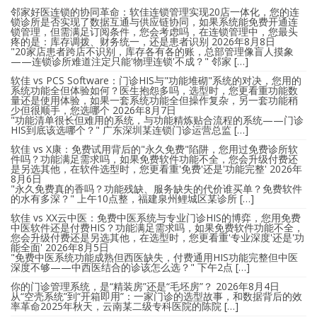
邻家好医连锁的协同革命：软佳连锁管理实现20店一体化，您的连
锁诊所是否实现了数据互通与供应链协同，如果系统能免费开通连
锁管理，但需满足订阅条件，您会考虑吗，在连锁管理中，您最头
疼的是：库存调拨、财务统一，还是患者识别
2026年8月8日
"20家店患者跨店不识别，库存各有各的账，总部管理像盲人摸象
——连锁诊所难道注定只能'物理连锁'不成？" 邻家 […]
软佳 vs PCS Software：门诊HIS与"功能堆砌"系统的对决，您用的
系统功能全但体验如何？医生抱怨多吗，选型时，您更看重功能数
量还是使用体验，如果一套系统功能全但操作复杂，另一套功能稍
少但很顺手，您选哪个
2026年8月7日
"功能清单很长但难用的系统，与功能精炼贴合流程的系统——门诊
HIS到底该选哪个？" 广东深圳某连锁门诊运营总监 […]
软佳 vs X康：免费试用背后的"永久免费"陷阱，您用过免费诊所软
件吗？功能满足需求吗，如果免费软件功能不全，您会升级付费还
是另选其他，在软件选型时，您更看重'免费'还是'功能完整'
2026年
8月6日
"永久免费真的香吗？功能残缺、服务缺失的代价谁买单？免费软件
的水有多深？" 上午10点整，福建泉州鲤城区某诊所 […]
软佳 vs XX云中医：免费中医系统与专业门诊HIS的博弈，您用免费
中医软件还是付费HIS？功能满足需求吗，如果免费软件功能不全，
您会升级付费还是另选其他，在选型时，您更看重'专业深度'还是'功
能全面'
2026年8月5日
"免费中医系统功能成熟但西医缺失，付费通用HIS功能完整但中医
深度不够——中西医结合的诊该怎么选？" 下午2点 […]
你的门诊管理系统，是“精装房”还是“毛坯房”？
2026年8月4日
从“空壳系统”到“开箱即用”：一家门诊的选型故事，和数据背后的效
率革命2025年秋天，云南某二级专科医院的陈院 […]