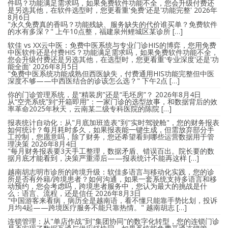
件吗？功能满足需求吗，如果免费软件功能不全，您会升级付费还
是另选其他，在软件选型时，您更看重'免费'还是'功能完整'
2026年
8月6日
"永久免费真的香吗？功能残缺、服务缺失的代价谁买单？免费软件
的水有多深？" 上午10点整，福建泉州鲤城区某诊所 […]
软佳 vs XX云中医：免费中医系统与专业门诊HIS的博弈，您用免费
中医软件还是付费HIS？功能满足需求吗，如果免费软件功能不全，
您会升级付费还是另选其他，在选型时，您更看重'专业深度'还是'功
能全面'
2026年8月5日
"免费中医系统功能成熟但西医缺失，付费通用HIS功能完整但中医
深度不够——中西医结合的诊该怎么选？" 下午2点 […]
你的门诊管理系统，是“精装房”还是“毛坯房”？
2026年8月4日
从“空壳系统”到“开箱即用”：一家门诊的选型故事，和数据背后的效
率革命2025年秋天，云南某二级专科医院的陈院 […]
报表统计自动化：从"月底加班造表"到"实时驾驶舱"，您的财务报表
如何统计？每月耗时多久，如果报表能一键生成，但需放弃部分手
工控制，您愿意吗，除了财务，您还希望看到哪些运营数据用于管
理决策
2026年8月4日
"每月财务报表要3天手工整理，数据矛盾、错误百出。院长要的数
据月底才能看到，决策严重滞后——报表统计不能再这样 […]
越南胡志明市诊所的跨境升级：软佳多语言与移动化实践，您的诊
所是否有外籍/跨境患者？如何沟通，如果一套系统支持多语言和移
动预约，您会考虑吗，跨境患者服务中，您认为最大的挑战是什
么：语言、流程，还是信任
2026年8月3日
"中国游客来看病，病历全是越南语，看不懂只能靠手势比划，投诉
月均4起——跨境医疗服务不能只靠热情。" 越南胡志 […]
连锁管理：从"单店作战"到"集团协同"的数字化转型，您的连锁门诊