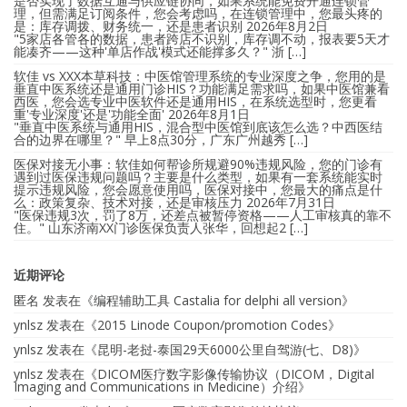
是否实现了数据互通与供应链协同，如果系统能免费开通连锁管
理，但需满足订阅条件，您会考虑吗，在连锁管理中，您最头疼的
是：库存调拨、财务统一，还是患者识别
2026年8月2日
"5家店各管各的数据，患者跨店不识别，库存调不动，报表要5天才
能凑齐——这种'单店作战'模式还能撑多久？" 浙 […]
软佳 vs XXX本草科技：中医馆管理系统的专业深度之争，您用的是
垂直中医系统还是通用门诊HIS？功能满足需求吗，如果中医馆兼看
西医，您会选专业中医软件还是通用HIS，在系统选型时，您更看
重'专业深度'还是'功能全面'
2026年8月1日
"垂直中医系统与通用HIS，混合型中医馆到底该怎么选？中西医结
合的边界在哪里？" 早上8点30分，广东广州越秀 […]
医保对接无小事：软佳如何帮诊所规避90%违规风险，您的门诊有
遇到过医保违规问题吗？主要是什么类型，如果有一套系统能实时
提示违规风险，您会愿意使用吗，医保对接中，您最大的痛点是什
么：政策复杂、技术对接，还是审核压力
2026年7月31日
"医保违规3次，罚了8万，还差点被暂停资格——人工审核真的靠不
住。" 山东济南XX门诊医保负责人张华，回想起2 […]
近期评论
匿名
发表在《
编程辅助工具 Castalia for delphi all version
》
ynlsz
发表在《
2015 Linode Coupon/promotion Codes
》
ynlsz
发表在《
昆明-老挝-泰国29天6000公里自驾游(七、D8)
》
ynlsz
发表在《
DICOM医疗数字影像传输协议（DICOM，Digital
Imaging and Communications in Medicine）介绍
》