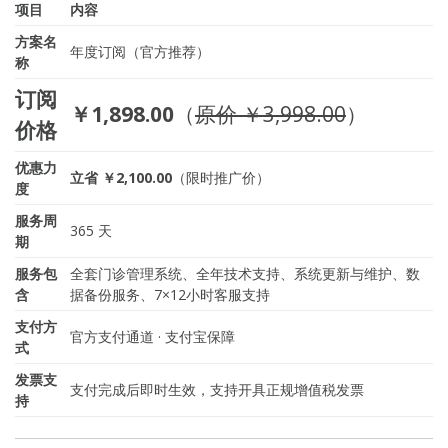
项目
内容
方案名
年度订阅（官方推荐）
称
订阅
￥1,898.00
（
原价 ￥3,998.00
）
价格
优惠力
立省 ￥2,100.00
（限时推广价）
度
服务周
365 天
期
服务包
全套门诊管理系统、全年技术支持、系统更新与维护、数
含
据备份服务、7×12小时客服支持
支付方
官方支付通道 · 支付宝保障
式
发票支
支付完成后即时生效，支持开具正规增值税发票
持