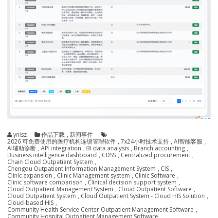
ynlsz
作品下载
,
新闻事件
2026 可免费使用的医疗机构连锁管理软件
,
7x24小时技术支持
,
AI智能客服
,
AI辅助诊断
,
API integration
,
BI data analysis
,
Branch accounting
,
Business intelligence dashboard
,
CDSS
,
Centralized procurement
,
Chain Cloud Outpatient System
,
Chengdu Outpatient Information Management System
,
CIS
,
Clinic expansion
,
Clinic Management system
,
Clinic Software
,
Clinic software comparison
,
Clinical decision support system
,
Cloud Outpatient Management System
,
Cloud Outpatient Software
,
Cloud Outpatient System
,
Cloud Outpatient System - Cloud HIS Solution
,
Cloud-based HIS
,
Community Health Service Center Outpatient Management Software
,
Community Hospital Outpatient Management Software
,