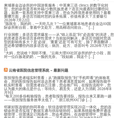
柬埔寨金边诊所的中国游客服务：中英柬三语 clinics 的数字化转
型，您的诊所是否有外籍/少数民族患者？语言沟通遇到过哪些问
题，如果一套系统支持中英柬三语，您会为跨境患者使用吗？最看
重哪方面，多语言功能对您的业务拓展，价值有多大？主要吸引
2026年7月22日
"陈医生，我的药，一天吃几次？"一位柬埔寨本地患者在金边XX国
际诊所柜台前，拿着中文处方，用高棉语问前台。 " […]
行业洞察：多语言需求爆发——从"锦上添花"到"必选项"的演进，您
的患者是否有语言多样性需求？当前如何解决，多语言功能对您选
型的影响有多大？是'必须'、'重要'还是'可有可无'，除了界面翻译，
您还希望哪些内容多语言化：病历、处方、语音叫号
2026年7月21
日
"大妈，您说啥？我听不懂。"云南大理XX社区诊所的护士小段，面
对一位白族老奶奶，一脸的无奈。 "段姑娘，我这个 […]
云南省医院信息管理系统 – 最新问题
医技报告患者端实时查看：从"跑腿取报告"到"手机即看"的体验革
命，您的医技报告如何送达患者？患者满意度如何，如果报告能手
机实时查看，但需患者自己注册，您会推广吗，在报告流程中，您
认为最大的痛点是什么：等待久、易丢失，还是人力消耗
2026年8
月9日
"每天200多份检验报告，患者取报告要排队，报告出来又要跑一趟
——医技报告服务效率太低了。" 浙江杭州XX门诊 […]
邻家好医连锁的协同革命：软佳连锁管理实现20店一体化，您的连
锁诊所是否实现了数据互通与供应链协同，如果系统能免费开通连
锁管理，但需满足订阅条件，您会考虑吗，在连锁管理中，您最头
疼的是：库存调拨、财务统一，还是患者识别
2026年8月8日