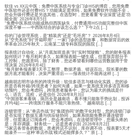
软佳 vs XX云中医：免费中医系统与专业门诊HIS的博弈，您用免费
中医软件还是付费HIS？功能满足需求吗，如果免费软件功能不全，
您会升级付费还是另选其他，在选型时，您更看重'专业深度'还是'功
能全面'
2026年8月5日
"免费中医系统功能成熟但西医缺失，付费通用HIS功能完整但中医
深度不够——中西医结合的诊该怎么选？" 下午2点 […]
你的门诊管理系统，是“精装房”还是“毛坯房”？
2026年8月4日
从“空壳系统”到“开箱即用”：一家门诊的选型故事，和数据背后的效
率革命2025年秋天，云南某二级专科医院的陈院 […]
报表统计自动化：从"月底加班造表"到"实时驾驶舱"，您的财务报表
如何统计？每月耗时多久，如果报表能一键生成，但需放弃部分手
工控制，您愿意吗，除了财务，您还希望看到哪些运营数据用于管
理决策
2026年8月4日
"每月财务报表要3天手工整理，数据矛盾、错误百出。院长要的数
据月底才能看到，决策严重滞后——报表统计不能再这样 […]
越南胡志明市诊所的跨境升级：软佳多语言与移动化实践，您的诊
所是否有外籍/跨境患者？如何沟通，如果一套系统支持多语言和移
动预约，您会考虑吗，跨境患者服务中，您认为最大的挑战是什
么：语言、流程，还是信任
2026年8月3日
"中国游客来看病，病历全是越南语，看不懂只能靠手势比划，投诉
月均4起——跨境医疗服务不能只靠热情。" 越南胡志 […]
连锁管理：从"单店作战"到"集团协同"的数字化转型，您的连锁门诊
是否实现了数据互通与供应链协同，如果系统能免费开通连锁管
理，但需满足订阅条件，您会考虑吗，在连锁管理中，您最头疼的
是：库存调拨、财务统一，还是患者识别
2026年8月2日
"5家店各管各的数据，患者跨店不识别，库存调不动，报表要5天才
能凑齐——这种'单店作战'模式还能撑多久？" 浙 […]