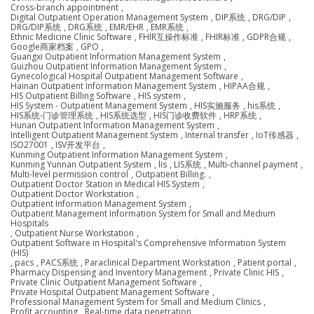
Cross-branch appointment
,
Digital Outpatient Operation Management System
,
DIP系统
,
DRG/DIP
,
DRG/DIP系统
,
DRG系统
,
EMR/EHR
,
EMR系统
,
Ethnic Medicine Clinic Software
,
FHIR互操作标准
,
FHIR标准
,
GDPR合规
,
Google商家档案
,
GPO
,
Guangxi Outpatient Information Management System
,
Guizhou Outpatient Information Management System
,
Gynecological Hospital Outpatient Management Software
,
Hainan Outpatient Information Management System
,
HIPAA合规
,
HIS Outpatient Billing Software
,
HIS system
,
HIS System - Outpatient Management System
,
HIS实施服务
,
his系统
,
HIS系统-门诊管理系统
,
HIS系统选型
,
HIS门诊收费软件
,
HRP系统
,
Hunan Outpatient Information Management System
,
Intelligent Outpatient Management System
,
Internal transfer
,
IoT传感器
,
ISO27001
,
ISV开发平台
,
Kunming Outpatient Information Management System
,
Kunming Yunnan Outpatient System
,
lis
,
LIS系统
,
Multi-channel payment
,
Multi-level permission control
,
Outpatient Billing.
,
Outpatient Doctor Station in Medical HIS System
,
Outpatient Doctor Workstation
,
Outpatient Information Management System
,
Outpatient Management Information System for Small and Medium
Hospitals
,
Outpatient Nurse Workstation
,
Outpatient Software in Hospital's Comprehensive Information System
(HIS)
,
pacs
,
PACS系统
,
Paraclinical Department Workstation
,
Patient portal
,
Pharmacy Dispensing and Inventory Management
,
Private Clinic HIS
,
Private Clinic Outpatient Management Software
,
Private Hospital Outpatient Management Software
,
Professional Management System for Small and Medium Clinics
,
Profit accounting
,
Real-time data penetration
,