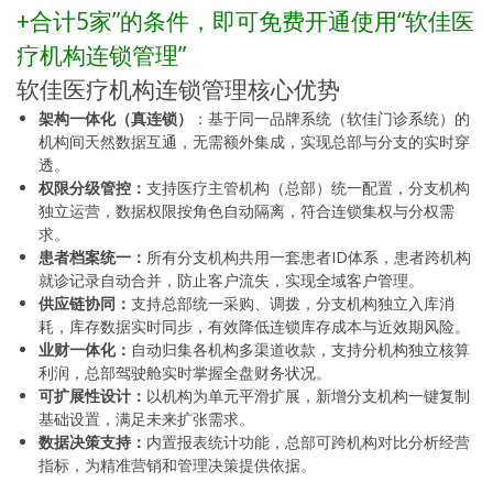
+合计5家”的条件，即可免费开通使用“软佳医
疗机构连锁管理”
软佳医疗机构连锁管理核心优势
架构一体化（真连锁）
：基于同一品牌系统（软佳门诊系统）的
机构间天然数据互通，无需额外集成，实现总部与分支的实时穿
透。
权限分级管控：
支持医疗主管机构（总部）统一配置，分支机构
独立运营，数据权限按角色自动隔离，符合连锁集权与分权需
求。
患者档案统一：
所有分支机构共用一套患者ID体系，患者跨机构
就诊记录自动合并，防止客户流失，实现全域客户管理。
供应链协同：
支持总部统一采购、调拨，分支机构独立入库消
耗，库存数据实时同步，有效降低连锁库存成本与近效期风险。
业财一体化：
自动归集各机构多渠道收款，支持分机构独立核算
利润，总部驾驶舱实时掌握全盘财务状况。
可扩展性设计：
以机构为单元平滑扩展，新增分支机构一键复制
基础设置，满足未来扩张需求。
数据决策支持：
内置报表统计功能，总部可跨机构对比分析经营
指标，为精准营销和管理决策提供依据。