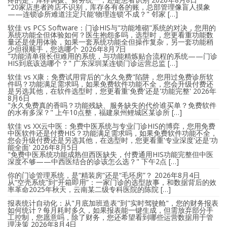
"20家店患者跨店不识别，库存各有各的账，总部管理像盲人摸象
——连锁诊所难道注定只能'物理连锁'不成？" 邻家 […]
软佳 vs PCS Software：门诊HIS与"功能堆砌"系统的对决，您用的
系统功能全但体验如何？医生抱怨多吗，选型时，您更看重功能数
量还是使用体验，如果一套系统功能全但操作复杂，另一套功能稍
少但很顺手，您选哪个
2026年8月7日
"功能清单很长但难用的系统，与功能精炼贴合流程的系统——门诊
HIS到底该选哪个？" 广东深圳某连锁门诊运营总监 […]
软佳 vs X康：免费试用背后的"永久免费"陷阱，您用过免费诊所软
件吗？功能满足需求吗，如果免费软件功能不全，您会升级付费还
是另选其他，在软件选型时，您更看重'免费'还是'功能完整'
2026年
8月6日
"永久免费真的香吗？功能残缺、服务缺失的代价谁买单？免费软件
的水有多深？" 上午10点整，福建泉州鲤城区某诊所 […]
软佳 vs XX云中医：免费中医系统与专业门诊HIS的博弈，您用免费
中医软件还是付费HIS？功能满足需求吗，如果免费软件功能不全，
您会升级付费还是另选其他，在选型时，您更看重'专业深度'还是'功
能全面'
2026年8月5日
"免费中医系统功能成熟但西医缺失，付费通用HIS功能完整但中医
深度不够——中西医结合的诊该怎么选？" 下午2点 […]
你的门诊管理系统，是“精装房”还是“毛坯房”？
2026年8月4日
从“空壳系统”到“开箱即用”：一家门诊的选型故事，和数据背后的效
率革命2025年秋天，云南某二级专科医院的陈院 […]
报表统计自动化：从"月底加班造表"到"实时驾驶舱"，您的财务报表
如何统计？每月耗时多久，如果报表能一键生成，但需放弃部分手
工控制，您愿意吗，除了财务，您还希望看到哪些运营数据用于管
理决策
2026年8月4日