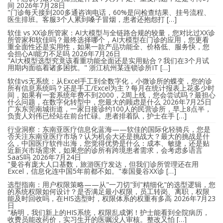
间
2026年7月28日
"门诊每天接到200多通咨询电话，60%是问检查结果、挂号流程、
医生排班。客服3个人累到嗓子冒烟，患者还抱怨打 […]
软佳 vs XX诊所管家：AI大模型与全链路合规的较量，您对比过XX诊
所管家和软佳吗？最终选择哪个，AI大模型在门诊的应用，您更看
重全面性还是实用性，如果一款产品功能全、价格低、服务快，您
会担心AI能力不足吗
2026年7月26日
"AI大模型选型究竟该看重功能全面还是实用贴合？我们在3个月试
用期内面临着诸多困扰。" 浙江杭州某连锁诊所IT […]
软佳vs无系统：从Excel手工到全数字化，小微诊所的蝶变，您的诊
所有信息系统吗？还是手工/Excel为主？每月在统计报表上花多少时
间，如果有一套系统年费不到2000，2周上线，您会尝试吗？最担心
什么问题，在数字化转型中，您最大的顾虑是什么
2026年7月25日
广东东莞南城街道，一家日接诊约100人的民营诊所，早上8点半，
负责人刘伟已经站在前台忙碌。患者排着队，护士在手 […]
行业洞察：东南亚医疗信息化蓝海——软佳的国际化轻骑兵，您是
否关注东南亚医疗市场？认为机会大还是挑战大？最大的挑战是什
么，中国医疗软件出海，您觉得优势是什么：成本、敏捷，还是贴
近新兴市场需求，如果您的诊所有跨境患者需求，会考虑多语言
SaaS吗
2026年7月24日
"曼谷有庞大人口基数，旅游医疗发达，但我们诊所管理还在用
Excel，信息化连中国5年前都不如。"泰国曼谷XX诊 […]
选型指南：用户权限策略——从"一刀切"到"精细化"的选型逻辑，您
的系统权限如何设计？是否满足最小权限，员工转岗、离职，权限
能及时回收吗，在HIS选型时，权限体系的权重有多高
2026年7月23
日
"杨明，我们新上的HIS系统，权限乱成粥！护士能看到全院病历，
收费员能改药价，实习生开的医嘱没人审核。整改又怕 […]