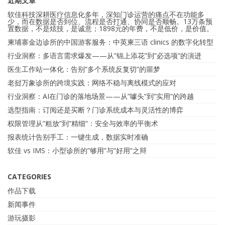
近期文章
软佳科技深耕医疗信息化多年，深知门诊运营的痛点不在功能多
少，而在数据是否到位、流程是否打通、协同是否顺畅。13万条预
置数据，不是炫技，是诚意；1898元的年费，不是低价，是价值。
柬埔寨金边诊所的中国游客服务：中英柬三语 clinics 的数字化转型
行业洞察：多语言需求爆发——从”锦上添花”到”必选项”的演进
医生工作站一体化：告别”多个系统反复切”的噩梦
老挝万象诊所的跨境实践：网络不稳与离线模式的应对
行业洞察：AI在门诊的落地场景——从”噱头”到”实用”的跨越
选型指南：订阅还是买断？门诊系统成本与灵活性的博弈
权限管理从”粗放”到”精细”：安全与效率的平衡术
报表统计告别手工：一键生成，数据实时准确
软佳 vs IMS：小型诊所的”够用”与”好用”之辩
CATEGORIES
作品下载
新闻事件
游玩摄影