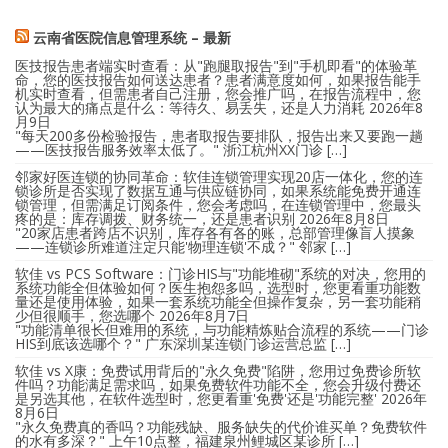
云南省医院信息管理系统 – 最新
医技报告患者端实时查看：从"跑腿取报告"到"手机即看"的体验革
命，您的医技报告如何送达患者？患者满意度如何，如果报告能手
机实时查看，但需患者自己注册，您会推广吗，在报告流程中，您
认为最大的痛点是什么：等待久、易丢失，还是人力消耗
2026年8
月9日
"每天200多份检验报告，患者取报告要排队，报告出来又要跑一趟
——医技报告服务效率太低了。" 浙江杭州XX门诊 […]
邻家好医连锁的协同革命：软佳连锁管理实现20店一体化，您的连
锁诊所是否实现了数据互通与供应链协同，如果系统能免费开通连
锁管理，但需满足订阅条件，您会考虑吗，在连锁管理中，您最头
疼的是：库存调拨、财务统一，还是患者识别
2026年8月8日
"20家店患者跨店不识别，库存各有各的账，总部管理像盲人摸象
——连锁诊所难道注定只能'物理连锁'不成？" 邻家 […]
软佳 vs PCS Software：门诊HIS与"功能堆砌"系统的对决，您用的
系统功能全但体验如何？医生抱怨多吗，选型时，您更看重功能数
量还是使用体验，如果一套系统功能全但操作复杂，另一套功能稍
少但很顺手，您选哪个
2026年8月7日
"功能清单很长但难用的系统，与功能精炼贴合流程的系统——门诊
HIS到底该选哪个？" 广东深圳某连锁门诊运营总监 […]
软佳 vs X康：免费试用背后的"永久免费"陷阱，您用过免费诊所软
件吗？功能满足需求吗，如果免费软件功能不全，您会升级付费还
是另选其他，在软件选型时，您更看重'免费'还是'功能完整'
2026年
8月6日
"永久免费真的香吗？功能残缺、服务缺失的代价谁买单？免费软件
的水有多深？" 上午10点整，福建泉州鲤城区某诊所 […]