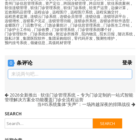
贵州门诊信息管理系统
,
资产定位
,
跨国连锁管理
,
跨店结算
,
软佳系统案例
,
软佳连锁管理
,
软佳门诊管理系统
,
软佳门诊系统
,
轻资产运营
,
边缘计算
,
近效期药品管理
,
远程会诊
,
远程医疗
,
远程医疗系统
,
远程实施交付
,
远程患者监测
,
连锁云门诊系统
,
连锁会员管理
,
连锁估值
,
连锁培训平台
,
连锁增长
,
连锁客户见证
,
连锁管理功能
,
连锁诊所系统
,
连锁诊所软件选型
,
金蝶医疗
,
门店数字化
,
门急诊量统计
,
门诊信息管理系统
,
门诊医生工作站
,
门诊护士工作站
,
门诊收费
,
门诊管理系统
,
门诊管理系统哪个好
,
门诊管理软件
,
门诊系统价格
,
附近诊所推荐
,
院内物流
,
院长日报
,
随访系统
,
隐私计算
,
集团医院软件
,
集团采购组织
,
零代码开发
,
预测性维护
,
预约挂号系统
,
领健信息
,
高值耗材管理
条评论
登录
0
来说两句吧...
2026全新推出 · 软佳门诊管理系统 – 专为门诊定制的一站式智能
管理解决方案全功能覆盖门诊全流程运营
当HIS系统集体”失声”：一场跨越深夜的排障战役
SEARCH