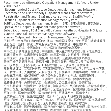
Recommended Affordable Outpatient Management Software Under
¥2000/Year
,
Recommended Cost-effective Outpatient Management Software
,
Recommended User-friendly Outpatient Management Software
,
Registration and Triage
,
SaaS medical software
,
SaaS医疗软件
,
Sichuan Outpatient Information Management System
,
SoftPlus Outpatient Management System
,
SPD
,
SPD供应链
,
SPD系统
,
Specialized Hospital Outpatient Management Software
,
Subscription user
,
TCM Clinic HIS
,
Yunnan Aesthetic Hospital HIS System
,
Yunnan Hospital Outpatient Management Software
,
Yunnan Outpatient Information Management System
,
万店连锁
,
不到2千一年好用的门诊管理软件推荐
,
专科医院系统
,
专科医院门诊管理软件
,
业管融合
,
业财一体化
,
东南亚诊所软件
,
东软集团
,
中医馆HIS
,
中医馆管理系统
,
中医馆软件
,
中小医院门诊管理信息系统
,
中小型诊所的专业管理系统
,
中联信息
,
中药配方颗粒管理
,
临床信息系统
,
临床决策支持
,
临床决策支持系统
,
临床工作流
,
为医软件
,
云HIS
,
云南医院门诊管理软件
,
云南昆明门诊系统
,
云南美容医院HIS系统
,
云南门诊信息管理系统
,
云原生HIS
,
云原生架构
,
云诊室
,
云门诊管理系统
,
云门诊系统
,
云门诊系统- 云HIS解决方案
,
云门诊软件
,
互联互通
,
互联互通评级
,
互联网+医院
,
互联网医院平台
,
互联网诊疗
,
产品白皮书下载
,
人工智能治理
,
人类优化
,
人脸识别支付
,
价格咨询
,
价格透明度
,
企微SCRM
,
会员充值消耗
,
低代码医疗
,
低门槛创业
,
体检中心系统
,
供应商协同
,
供应链协同
,
供应链透明度
,
信创医疗
,
信创国产化
,
健康养生热潮
,
免费开通条件
,
免费申请入口
,
全域连锁
,
公卫数据直报
,
冷冻疗法
,
分支机构管理
,
划扣统计
,
创业慧康
,
初复诊比例
,
到店转化率
,
功能清单对比
,
劳动力优化
,
区块链医疗
,
区域医疗
,
区域医疗协同
,
区域深耕
,
医保反欺诈
,
医保对接
,
医保控费系统
,
医保移动支付
,
医共体平台
,
医师个人IP
,
医技科室工作站
,
医生绩效核算
,
医疗ERP
,
医疗HIS系统门诊医生站
,
医疗IT运维
,
医疗YMYL
,
医疗主管机构
,
医疗信息化
,
医疗合规
,
医疗器械管理
,
医疗大数据
,
医疗数据安全
,
医疗机构管理系统
,
医疗机构软件
,
医疗私域流量
,
医疗纠纷预防
,
医疗自动化RPA
,
医疗设备管理
,
医疗软件公司
,
医疗软件售后
,
医疗连锁管理软件
,
医美管理系统
,
医院信息化方案
,