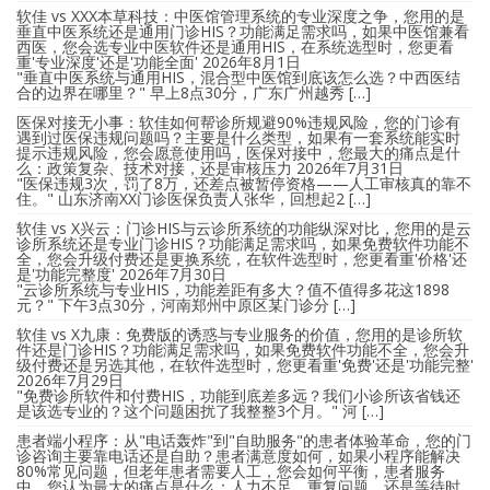
软佳 vs XXX本草科技：中医馆管理系统的专业深度之争，您用的是
垂直中医系统还是通用门诊HIS？功能满足需求吗，如果中医馆兼看
西医，您会选专业中医软件还是通用HIS，在系统选型时，您更看
重'专业深度'还是'功能全面'
2026年8月1日
"垂直中医系统与通用HIS，混合型中医馆到底该怎么选？中西医结
合的边界在哪里？" 早上8点30分，广东广州越秀 […]
医保对接无小事：软佳如何帮诊所规避90%违规风险，您的门诊有
遇到过医保违规问题吗？主要是什么类型，如果有一套系统能实时
提示违规风险，您会愿意使用吗，医保对接中，您最大的痛点是什
么：政策复杂、技术对接，还是审核压力
2026年7月31日
"医保违规3次，罚了8万，还差点被暂停资格——人工审核真的靠不
住。" 山东济南XX门诊医保负责人张华，回想起2 […]
软佳 vs X兴云：门诊HIS与云诊所系统的功能纵深对比，您用的是云
诊所系统还是专业门诊HIS？功能满足需求吗，如果免费软件功能不
全，您会升级付费还是更换系统，在软件选型时，您更看重'价格'还
是'功能完整度'
2026年7月30日
"云诊所系统与专业HIS，功能差距有多大？值不值得多花这1898
元？" 下午3点30分，河南郑州中原区某门诊分 […]
软佳 vs X九康：免费版的诱惑与专业服务的价值，您用的是诊所软
件还是门诊HIS？功能满足需求吗，如果免费软件功能不全，您会升
级付费还是另选其他，在软件选型时，您更看重'免费'还是'功能完整'
2026年7月29日
"免费诊所软件和付费HIS，功能到底差多远？我们小诊所该省钱还
是该选专业的？这个问题困扰了我整整3个月。" 河 […]
患者端小程序：从"电话轰炸"到"自助服务"的患者体验革命，您的门
诊咨询主要靠电话还是自助？患者满意度如何，如果小程序能解决
80%常见问题，但老年患者需要人工，您会如何平衡，患者服务
中，您认为最大的痛点是什么：人力不足、重复问题，还是等待时