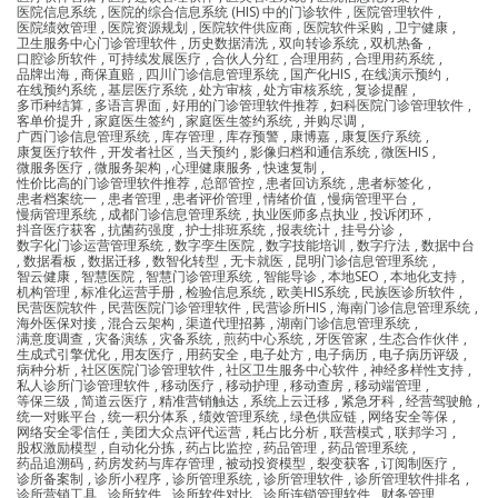
医院信息系统
,
医院的综合信息系统 (HIS) 中的门诊软件
,
医院管理软件
,
医院绩效管理
,
医院资源规划
,
医院软件供应商
,
医院软件采购
,
卫宁健康
,
卫生服务中心门诊管理软件
,
历史数据清洗
,
双向转诊系统
,
双机热备
,
口腔诊所软件
,
可持续发展医疗
,
合伙人分红
,
合理用药
,
合理用药系统
,
品牌出海
,
商保直赔
,
四川门诊信息管理系统
,
国产化HIS
,
在线演示预约
,
在线预约系统
,
基层医疗系统
,
处方审核
,
处方审核系统
,
复诊提醒
,
多币种结算
,
多语言界面
,
好用的门诊管理软件推荐
,
妇科医院门诊管理软件
,
客单价提升
,
家庭医生签约
,
家庭医生签约系统
,
并购尽调
,
广西门诊信息管理系统
,
库存管理
,
库存预警
,
康博嘉
,
康复医疗系统
,
康复医疗软件
,
开发者社区
,
当天预约
,
影像归档和通信系统
,
微医HIS
,
微服务医疗
,
微服务架构
,
心理健康服务
,
快速复制
,
性价比高的门诊管理软件推荐
,
总部管控
,
患者回访系统
,
患者标签化
,
患者档案统一
,
患者管理
,
患者评价管理
,
情绪价值
,
慢病管理平台
,
慢病管理系统
,
成都门诊信息管理系统
,
执业医师多点执业
,
投诉闭环
,
抖音医疗获客
,
抗菌药强度
,
护士排班系统
,
报表统计
,
挂号分诊
,
数字化门诊运营管理系统
,
数字孪生医院
,
数字技能培训
,
数字疗法
,
数据中台
,
数据看板
,
数据迁移
,
数智化转型
,
无卡就医
,
昆明门诊信息管理系统
,
智云健康
,
智慧医院
,
智慧门诊管理系统
,
智能导诊
,
本地SEO
,
本地化支持
,
机构管理
,
标准化运营手册
,
检验信息系统
,
欧美HIS系统
,
民族医诊所软件
,
民营医院软件
,
民营医院门诊管理软件
,
民营诊所HIS
,
海南门诊信息管理系统
,
海外医保对接
,
混合云架构
,
渠道代理招募
,
湖南门诊信息管理系统
,
满意度调查
,
灾备演练
,
灾备系统
,
煎药中心系统
,
牙医管家
,
生态合作伙伴
,
生成式引擎优化
,
用友医疗
,
用药安全
,
电子处方
,
电子病历
,
电子病历评级
,
病种分析
,
社区医院门诊管理软件
,
社区卫生服务中心软件
,
神经多样性支持
,
私人诊所门诊管理软件
,
移动医疗
,
移动护理
,
移动查房
,
移动端管理
,
等保三级
,
简道云医疗
,
精准营销触达
,
系统上云迁移
,
紧急牙科
,
经营驾驶舱
,
统一对账平台
,
统一积分体系
,
绩效管理系统
,
绿色供应链
,
网络安全等保
,
网络安全零信任
,
美团大众点评代运营
,
耗占比分析
,
联营模式
,
联邦学习
,
股权激励模型
,
自动化分拣
,
药占比监控
,
药品管理
,
药品管理系统
,
药品追溯码
,
药房发药与库存管理
,
被动投资模型
,
裂变获客
,
订阅制医疗
,
诊所备案制
,
诊所小程序
,
诊所管理系统
,
诊所管理软件
,
诊所管理软件排名
,
诊所营销工具
,
诊所软件
,
诊所软件对比
,
诊所连锁管理软件
,
财务管理
,