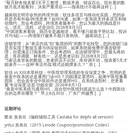
"每月财务报表要3天手工整理，数据矛盾、错误百出。院长要的数
据月底才能看到，决策严重滞后——报表统计不能再这样 […]
越南胡志明市诊所的跨境升级：软佳多语言与移动化实践，您的诊
所是否有外籍/跨境患者？如何沟通，如果一套系统支持多语言和移
动预约，您会考虑吗，跨境患者服务中，您认为最大的挑战是什
么：语言、流程，还是信任
2026年8月3日
"中国游客来看病，病历全是越南语，看不懂只能靠手势比划，投诉
月均4起——跨境医疗服务不能只靠热情。" 越南胡志 […]
连锁管理：从"单店作战"到"集团协同"的数字化转型，您的连锁门诊
是否实现了数据互通与供应链协同，如果系统能免费开通连锁管
理，但需满足订阅条件，您会考虑吗，在连锁管理中，您最头疼的
是：库存调拨、财务统一，还是患者识别
2026年8月2日
"5家店各管各的数据，患者跨店不识别，库存调不动，报表要5天才
能凑齐——这种'单店作战'模式还能撑多久？" 浙 […]
软佳 vs XXX本草科技：中医馆管理系统的专业深度之争，您用的是
垂直中医系统还是通用门诊HIS？功能满足需求吗，如果中医馆兼看
西医，您会选专业中医软件还是通用HIS，在系统选型时，您更看
重'专业深度'还是'功能全面'
2026年8月1日
"垂直中医系统与通用HIS，混合型中医馆到底该怎么选？中西医结
合的边界在哪里？" 早上8点30分，广东广州越秀 […]
近期评论
匿名
发表在《
编程辅助工具 Castalia for delphi all version
》
ynlsz
发表在《
2015 Linode Coupon/promotion Codes
》
ynlsz
发表在《
昆明-老挝-泰国29天6000公里自驾游(七、D8)
》