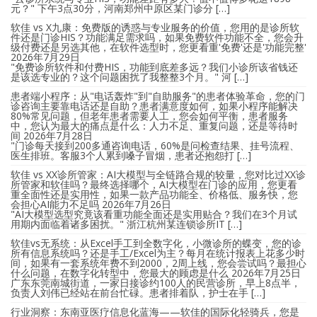
元？" 下午3点30分，河南郑州中原区某门诊分 […]
软佳 vs X九康：免费版的诱惑与专业服务的价值，您用的是诊所软
件还是门诊HIS？功能满足需求吗，如果免费软件功能不全，您会升
级付费还是另选其他，在软件选型时，您更看重'免费'还是'功能完整'
2026年7月29日
"免费诊所软件和付费HIS，功能到底差多远？我们小诊所该省钱还
是该选专业的？这个问题困扰了我整整3个月。" 河 […]
患者端小程序：从"电话轰炸"到"自助服务"的患者体验革命，您的门
诊咨询主要靠电话还是自助？患者满意度如何，如果小程序能解决
80%常见问题，但老年患者需要人工，您会如何平衡，患者服务
中，您认为最大的痛点是什么：人力不足、重复问题，还是等待时
间
2026年7月28日
"门诊每天接到200多通咨询电话，60%是问检查结果、挂号流程、
医生排班。客服3个人累到嗓子冒烟，患者还抱怨打 […]
软佳 vs XX诊所管家：AI大模型与全链路合规的较量，您对比过XX诊
所管家和软佳吗？最终选择哪个，AI大模型在门诊的应用，您更看
重全面性还是实用性，如果一款产品功能全、价格低、服务快，您
会担心AI能力不足吗
2026年7月26日
"AI大模型选型究竟该看重功能全面还是实用贴合？我们在3个月试
用期内面临着诸多困扰。" 浙江杭州某连锁诊所IT […]
软佳vs无系统：从Excel手工到全数字化，小微诊所的蝶变，您的诊
所有信息系统吗？还是手工/Excel为主？每月在统计报表上花多少时
间，如果有一套系统年费不到2000，2周上线，您会尝试吗？最担心
什么问题，在数字化转型中，您最大的顾虑是什么
2026年7月25日
广东东莞南城街道，一家日接诊约100人的民营诊所，早上8点半，
负责人刘伟已经站在前台忙碌。患者排着队，护士在手 […]
行业洞察：东南亚医疗信息化蓝海——软佳的国际化轻骑兵，您是