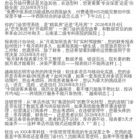
您会升级付费还是另选其他，在选型时，您更看重'专业深度'还是'功
能全面'
2026年8月5日
"免费中医系统功能成熟但西医缺失，付费通用HIS功能完整但中医
深度不够——中西医结合的诊该怎么选？" 下午2点 […]
你的门诊管理系统，是“精装房”还是“毛坯房”？
2026年8月4日
从“空壳系统”到“开箱即用”：一家门诊的选型故事，和数据背后的效
率革命2025年秋天，云南某二级专科医院的陈院 […]
报表统计自动化：从"月底加班造表"到"实时驾驶舱"，您的财务报表
如何统计？每月耗时多久，如果报表能一键生成，但需放弃部分手
工控制，您愿意吗，除了财务，您还希望看到哪些运营数据用于管
理决策
2026年8月4日
"每月财务报表要3天手工整理，数据矛盾、错误百出。院长要的数
据月底才能看到，决策严重滞后——报表统计不能再这样 […]
越南胡志明市诊所的跨境升级：软佳多语言与移动化实践，您的诊
所是否有外籍/跨境患者？如何沟通，如果一套系统支持多语言和移
动预约，您会考虑吗，跨境患者服务中，您认为最大的挑战是什
么：语言、流程，还是信任
2026年8月3日
"中国游客来看病，病历全是越南语，看不懂只能靠手势比划，投诉
月均4起——跨境医疗服务不能只靠热情。" 越南胡志 […]
连锁管理：从"单店作战"到"集团协同"的数字化转型，您的连锁门诊
是否实现了数据互通与供应链协同，如果系统能免费开通连锁管
理，但需满足订阅条件，您会考虑吗，在连锁管理中，您最头疼的
是：库存调拨、财务统一，还是患者识别
2026年8月2日
"5家店各管各的数据，患者跨店不识别，库存调不动，报表要5天才
能凑齐——这种'单店作战'模式还能撑多久？" 浙 […]
软佳 vs XXX本草科技：中医馆管理系统的专业深度之争，您用的是
垂直中医系统还是通用门诊HIS？功能满足需求吗，如果中医馆兼看