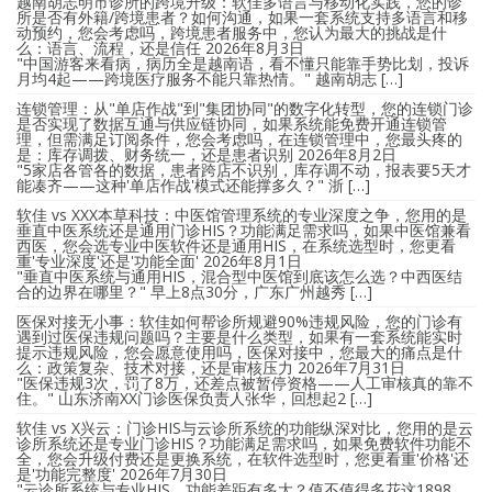
越南胡志明市诊所的跨境升级：软佳多语言与移动化实践，您的诊
所是否有外籍/跨境患者？如何沟通，如果一套系统支持多语言和移
动预约，您会考虑吗，跨境患者服务中，您认为最大的挑战是什
么：语言、流程，还是信任
2026年8月3日
"中国游客来看病，病历全是越南语，看不懂只能靠手势比划，投诉
月均4起——跨境医疗服务不能只靠热情。" 越南胡志 […]
连锁管理：从"单店作战"到"集团协同"的数字化转型，您的连锁门诊
是否实现了数据互通与供应链协同，如果系统能免费开通连锁管
理，但需满足订阅条件，您会考虑吗，在连锁管理中，您最头疼的
是：库存调拨、财务统一，还是患者识别
2026年8月2日
"5家店各管各的数据，患者跨店不识别，库存调不动，报表要5天才
能凑齐——这种'单店作战'模式还能撑多久？" 浙 […]
软佳 vs XXX本草科技：中医馆管理系统的专业深度之争，您用的是
垂直中医系统还是通用门诊HIS？功能满足需求吗，如果中医馆兼看
西医，您会选专业中医软件还是通用HIS，在系统选型时，您更看
重'专业深度'还是'功能全面'
2026年8月1日
"垂直中医系统与通用HIS，混合型中医馆到底该怎么选？中西医结
合的边界在哪里？" 早上8点30分，广东广州越秀 […]
医保对接无小事：软佳如何帮诊所规避90%违规风险，您的门诊有
遇到过医保违规问题吗？主要是什么类型，如果有一套系统能实时
提示违规风险，您会愿意使用吗，医保对接中，您最大的痛点是什
么：政策复杂、技术对接，还是审核压力
2026年7月31日
"医保违规3次，罚了8万，还差点被暂停资格——人工审核真的靠不
住。" 山东济南XX门诊医保负责人张华，回想起2 […]
软佳 vs X兴云：门诊HIS与云诊所系统的功能纵深对比，您用的是云
诊所系统还是专业门诊HIS？功能满足需求吗，如果免费软件功能不
全，您会升级付费还是更换系统，在软件选型时，您更看重'价格'还
是'功能完整度'
2026年7月30日
"云诊所系统与专业HIS，功能差距有多大？值不值得多花这1898