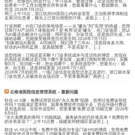
统时，您最担心的是什么：学习成本、数据迁移，还是流程变化，
如果有一个工作台能整合所有业务，您最看重什么：数据聚合、操
作流
2026年7月20日
周三上午10点，浙江杭州XX医院心内科诊室里，主治医师李涛刚送
走第20位患者，额头上已冒出细密的汗珠。桌面上， […]
行业洞察：AI在门诊的落地场景——从"噱头"到"实用"的跨越，您用
过医疗AI产品吗？体验如何？是'有用'还是'噱头'，在门诊场景，您认
为AI最适合解决什么问题：用药安全、分诊导流，还是病历生成，AI
辅助诊断，您能接受最终责任在医生吗
2026年7月15日
"别家都说AI看病、AI写病历，我们用了三年AI，没觉得有多大用。
软佳的AI用药监测，是真能预警，不是花架子。 […]
选型指南：订阅还是买断？门诊系统成本与灵活性的博弈，您现在
的系统是买断还是订阅？哪个更划算，如果订阅制年费2000，买断
制5万，但功能一样，您会选哪个，在系统选型中，您最关心：成
本、自主权，还是持续更新
2026年7月14日
2026年7月的杭州，一场门诊信息化选型沙龙正在进行。浙江丽水某
门诊负责人吴敏坐在会场后排，手里拿着两家厂商的 […]
云南省医院信息管理系统 – 最新问题
软佳 vs X康：免费试用背后的"永久免费"陷阱，您用过免费诊所软
件吗？功能满足需求吗，如果免费软件功能不全，您会升级付费还
是另选其他，在软件选型时，您更看重'免费'还是'功能完整'
2026年
8月6日
"永久免费真的香吗？功能残缺、服务缺失的代价谁买单？免费软件
的水有多深？" 上午10点整，福建泉州鲤城区某诊所 […]
软佳 vs XX云中医：免费中医系统与专业门诊HIS的博弈，您用免费
中医软件还是付费HIS？功能满足需求吗，如果免费软件功能不全，