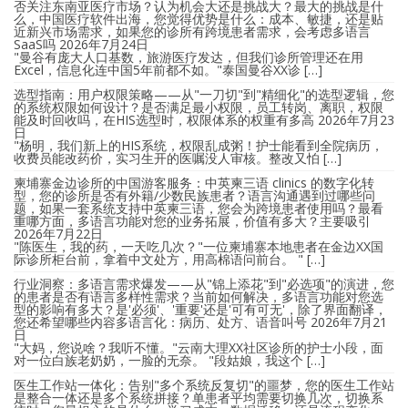
否关注东南亚医疗市场？认为机会大还是挑战大？最大的挑战是什
么，中国医疗软件出海，您觉得优势是什么：成本、敏捷，还是贴
近新兴市场需求，如果您的诊所有跨境患者需求，会考虑多语言
SaaS吗
2026年7月24日
"曼谷有庞大人口基数，旅游医疗发达，但我们诊所管理还在用
Excel，信息化连中国5年前都不如。"泰国曼谷XX诊 […]
选型指南：用户权限策略——从"一刀切"到"精细化"的选型逻辑，您
的系统权限如何设计？是否满足最小权限，员工转岗、离职，权限
能及时回收吗，在HIS选型时，权限体系的权重有多高
2026年7月23
日
"杨明，我们新上的HIS系统，权限乱成粥！护士能看到全院病历，
收费员能改药价，实习生开的医嘱没人审核。整改又怕 […]
柬埔寨金边诊所的中国游客服务：中英柬三语 clinics 的数字化转
型，您的诊所是否有外籍/少数民族患者？语言沟通遇到过哪些问
题，如果一套系统支持中英柬三语，您会为跨境患者使用吗？最看
重哪方面，多语言功能对您的业务拓展，价值有多大？主要吸引
2026年7月22日
"陈医生，我的药，一天吃几次？"一位柬埔寨本地患者在金边XX国
际诊所柜台前，拿着中文处方，用高棉语问前台。 " […]
行业洞察：多语言需求爆发——从"锦上添花"到"必选项"的演进，您
的患者是否有语言多样性需求？当前如何解决，多语言功能对您选
型的影响有多大？是'必须'、'重要'还是'可有可无'，除了界面翻译，
您还希望哪些内容多语言化：病历、处方、语音叫号
2026年7月21
日
"大妈，您说啥？我听不懂。"云南大理XX社区诊所的护士小段，面
对一位白族老奶奶，一脸的无奈。 "段姑娘，我这个 […]
医生工作站一体化：告别"多个系统反复切"的噩梦，您的医生工作站
是整合一体还是多个系统拼接？单患者平均需要切换几次，切换系