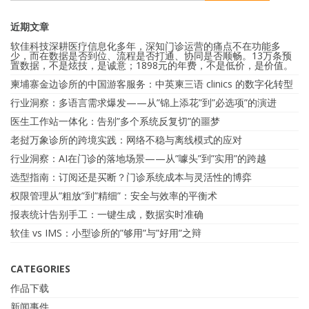
近期文章
软佳科技深耕医疗信息化多年，深知门诊运营的痛点不在功能多
少，而在数据是否到位、流程是否打通、协同是否顺畅。13万条预
置数据，不是炫技，是诚意；1898元的年费，不是低价，是价值。
柬埔寨金边诊所的中国游客服务：中英柬三语 clinics 的数字化转型
行业洞察：多语言需求爆发——从”锦上添花”到”必选项”的演进
医生工作站一体化：告别”多个系统反复切”的噩梦
老挝万象诊所的跨境实践：网络不稳与离线模式的应对
行业洞察：AI在门诊的落地场景——从”噱头”到”实用”的跨越
选型指南：订阅还是买断？门诊系统成本与灵活性的博弈
权限管理从”粗放”到”精细”：安全与效率的平衡术
报表统计告别手工：一键生成，数据实时准确
软佳 vs IMS：小型诊所的”够用”与”好用”之辩
CATEGORIES
作品下载
新闻事件