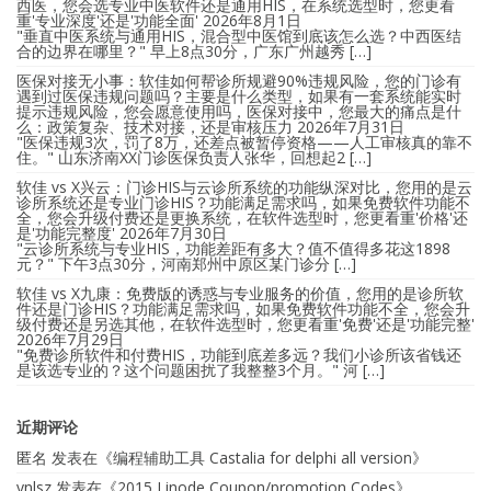
西医，您会选专业中医软件还是通用HIS，在系统选型时，您更看
重'专业深度'还是'功能全面'
2026年8月1日
"垂直中医系统与通用HIS，混合型中医馆到底该怎么选？中西医结
合的边界在哪里？" 早上8点30分，广东广州越秀 […]
医保对接无小事：软佳如何帮诊所规避90%违规风险，您的门诊有
遇到过医保违规问题吗？主要是什么类型，如果有一套系统能实时
提示违规风险，您会愿意使用吗，医保对接中，您最大的痛点是什
么：政策复杂、技术对接，还是审核压力
2026年7月31日
"医保违规3次，罚了8万，还差点被暂停资格——人工审核真的靠不
住。" 山东济南XX门诊医保负责人张华，回想起2 […]
软佳 vs X兴云：门诊HIS与云诊所系统的功能纵深对比，您用的是云
诊所系统还是专业门诊HIS？功能满足需求吗，如果免费软件功能不
全，您会升级付费还是更换系统，在软件选型时，您更看重'价格'还
是'功能完整度'
2026年7月30日
"云诊所系统与专业HIS，功能差距有多大？值不值得多花这1898
元？" 下午3点30分，河南郑州中原区某门诊分 […]
软佳 vs X九康：免费版的诱惑与专业服务的价值，您用的是诊所软
件还是门诊HIS？功能满足需求吗，如果免费软件功能不全，您会升
级付费还是另选其他，在软件选型时，您更看重'免费'还是'功能完整'
2026年7月29日
"免费诊所软件和付费HIS，功能到底差多远？我们小诊所该省钱还
是该选专业的？这个问题困扰了我整整3个月。" 河 […]
近期评论
匿名
发表在《
编程辅助工具 Castalia for delphi all version
》
ynlsz
发表在《
2015 Linode Coupon/promotion Codes
》