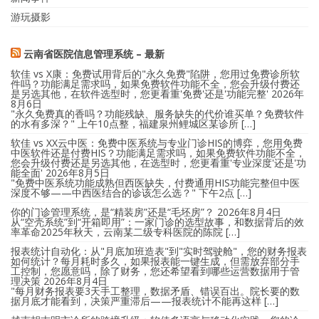
游玩摄影
云南省医院信息管理系统 – 最新
软佳 vs X康：免费试用背后的"永久免费"陷阱，您用过免费诊所软
件吗？功能满足需求吗，如果免费软件功能不全，您会升级付费还
是另选其他，在软件选型时，您更看重'免费'还是'功能完整'
2026年
8月6日
"永久免费真的香吗？功能残缺、服务缺失的代价谁买单？免费软件
的水有多深？" 上午10点整，福建泉州鲤城区某诊所 […]
软佳 vs XX云中医：免费中医系统与专业门诊HIS的博弈，您用免费
中医软件还是付费HIS？功能满足需求吗，如果免费软件功能不全，
您会升级付费还是另选其他，在选型时，您更看重'专业深度'还是'功
能全面'
2026年8月5日
"免费中医系统功能成熟但西医缺失，付费通用HIS功能完整但中医
深度不够——中西医结合的诊该怎么选？" 下午2点 […]
你的门诊管理系统，是“精装房”还是“毛坯房”？
2026年8月4日
从“空壳系统”到“开箱即用”：一家门诊的选型故事，和数据背后的效
率革命2025年秋天，云南某二级专科医院的陈院 […]
报表统计自动化：从"月底加班造表"到"实时驾驶舱"，您的财务报表
如何统计？每月耗时多久，如果报表能一键生成，但需放弃部分手
工控制，您愿意吗，除了财务，您还希望看到哪些运营数据用于管
理决策
2026年8月4日
"每月财务报表要3天手工整理，数据矛盾、错误百出。院长要的数
据月底才能看到，决策严重滞后——报表统计不能再这样 […]