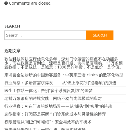
Comments are closed.
SEARCH
近期文章
软佳科技深耕医疗信息化多年，深知门诊运营的痛点不在功能多
少，而在数据是否到位、流程是否打通、协同是否顺畅。13万条预
置数据，不是炫技，是诚意；1898元的年费，不是低价，是价值。
柬埔寨金边诊所的中国游客服务：中英柬三语 clinics 的数字化转型
行业洞察：多语言需求爆发——从”锦上添花”到”必选项”的演进
医生工作站一体化：告别”多个系统反复切”的噩梦
老挝万象诊所的跨境实践：网络不稳与离线模式的应对
行业洞察：AI在门诊的落地场景——从”噱头”到”实用”的跨越
选型指南：订阅还是买断？门诊系统成本与灵活性的博弈
权限管理从”粗放”到”精细”：安全与效率的平衡术
报表统计告别手工：一键生成，数据实时准确