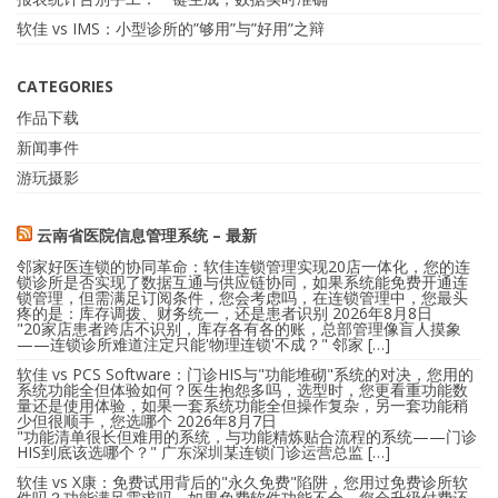
软佳 vs IMS：小型诊所的”够用”与”好用”之辩
CATEGORIES
作品下载
新闻事件
游玩摄影
云南省医院信息管理系统 – 最新
邻家好医连锁的协同革命：软佳连锁管理实现20店一体化，您的连
锁诊所是否实现了数据互通与供应链协同，如果系统能免费开通连
锁管理，但需满足订阅条件，您会考虑吗，在连锁管理中，您最头
疼的是：库存调拨、财务统一，还是患者识别
2026年8月8日
"20家店患者跨店不识别，库存各有各的账，总部管理像盲人摸象
——连锁诊所难道注定只能'物理连锁'不成？" 邻家 […]
软佳 vs PCS Software：门诊HIS与"功能堆砌"系统的对决，您用的
系统功能全但体验如何？医生抱怨多吗，选型时，您更看重功能数
量还是使用体验，如果一套系统功能全但操作复杂，另一套功能稍
少但很顺手，您选哪个
2026年8月7日
"功能清单很长但难用的系统，与功能精炼贴合流程的系统——门诊
HIS到底该选哪个？" 广东深圳某连锁门诊运营总监 […]
软佳 vs X康：免费试用背后的"永久免费"陷阱，您用过免费诊所软
件吗？功能满足需求吗，如果免费软件功能不全，您会升级付费还