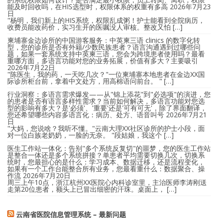
能及时回收吗，在HIS选型时，权限体系的权重有多高
2026年7月23
日
"杨明，我们新上的HIS系统，权限乱成粥！护士能看到全院病历，
收费员能改药价，实习生开的医嘱没人审核。整改又怕 […]
柬埔寨金边诊所的中国游客服务：中英柬三语 clinics 的数字化转
型，您的诊所是否有外籍/少数民族患者？语言沟通遇到过哪些问
题，如果一套系统支持中英柬三语，您会为跨境患者使用吗？最看
重哪方面，多语言功能对您的业务拓展，价值有多大？主要吸引
2026年7月22日
"陈医生，我的药，一天吃几次？"一位柬埔寨本地患者在金边XX国
际诊所柜台前，拿着中文处方，用高棉语问前台。 " […]
行业洞察：多语言需求爆发——从"锦上添花"到"必选项"的演进，您
的患者是否有语言多样性需求？当前如何解决，多语言功能对您选
型的影响有多大？是'必须'、'重要'还是'可有可无'，除了界面翻译，
您还希望哪些内容多语言化：病历、处方、语音叫号
2026年7月21
日
"大妈，您说啥？我听不懂。"云南大理XX社区诊所的护士小段，面
对一位白族老奶奶，一脸的无奈。 "段姑娘，我这个 […]
医生工作站一体化：告别"多个系统反复切"的噩梦，您的医生工作站
是整合一体还是多个系统拼接？单患者平均需要切换几次，切换系
统时，您最担心的是什么：学习成本、数据迁移，还是流程变化，
如果有一个工作台能整合所有业务，您最看重什么：数据聚合、操
作流
2026年7月20日
周三上午10点，浙江杭州XX医院心内科诊室里，主治医师李涛刚送
走第20位患者，额头上已冒出细密的汗珠。桌面上， […]
云南省医院信息管理系统 – 最新问题