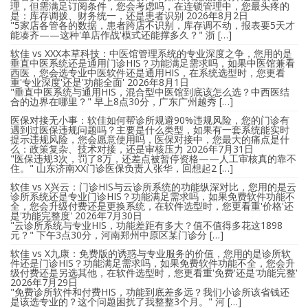
理，但需满足订阅条件，您会考虑吗，在连锁管理中，您最头疼的
是：库存调拨、财务统一，还是患者识别
2026年8月2日
"5家店各管各的数据，患者跨店不识别，库存调不动，报表要5天才
能凑齐——这种'单店作战'模式还能撑多久？" 浙 […]
软佳 vs XXX本草科技：中医馆管理系统的专业深度之争，您用的是
垂直中医系统还是通用门诊HIS？功能满足需求吗，如果中医馆兼看
西医，您会选专业中医软件还是通用HIS，在系统选型时，您更看
重'专业深度'还是'功能全面'
2026年8月1日
"垂直中医系统与通用HIS，混合型中医馆到底该怎么选？中西医结
合的边界在哪里？" 早上8点30分，广东广州越秀 […]
医保对接无小事：软佳如何帮诊所规避90%违规风险，您的门诊有
遇到过医保违规问题吗？主要是什么类型，如果有一套系统能实时
提示违规风险，您会愿意使用吗，医保对接中，您最大的痛点是什
么：政策复杂、技术对接，还是审核压力
2026年7月31日
"医保违规3次，罚了8万，还差点被暂停资格——人工审核真的靠不
住。" 山东济南XX门诊医保负责人张华，回想起2 […]
软佳 vs X兴云：门诊HIS与云诊所系统的功能纵深对比，您用的是云
诊所系统还是专业门诊HIS？功能满足需求吗，如果免费软件功能不
全，您会升级付费还是更换系统，在软件选型时，您更看重'价格'还
是'功能完整度'
2026年7月30日
"云诊所系统与专业HIS，功能差距有多大？值不值得多花这1898
元？" 下午3点30分，河南郑州中原区某门诊分 […]
软佳 vs X九康：免费版的诱惑与专业服务的价值，您用的是诊所软
件还是门诊HIS？功能满足需求吗，如果免费软件功能不全，您会升
级付费还是另选其他，在软件选型时，您更看重'免费'还是'功能完整'
2026年7月29日
"免费诊所软件和付费HIS，功能到底差多远？我们小诊所该省钱还
是该选专业的？这个问题困扰了我整整3个月。" 河 […]