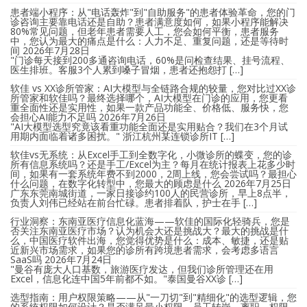
患者端小程序：从"电话轰炸"到"自助服务"的患者体验革命，您的门
诊咨询主要靠电话还是自助？患者满意度如何，如果小程序能解决
80%常见问题，但老年患者需要人工，您会如何平衡，患者服务
中，您认为最大的痛点是什么：人力不足、重复问题，还是等待时
间
2026年7月28日
"门诊每天接到200多通咨询电话，60%是问检查结果、挂号流程、
医生排班。客服3个人累到嗓子冒烟，患者还抱怨打 […]
软佳 vs XX诊所管家：AI大模型与全链路合规的较量，您对比过XX诊
所管家和软佳吗？最终选择哪个，AI大模型在门诊的应用，您更看
重全面性还是实用性，如果一款产品功能全、价格低、服务快，您
会担心AI能力不足吗
2026年7月26日
"AI大模型选型究竟该看重功能全面还是实用贴合？我们在3个月试
用期内面临着诸多困扰。" 浙江杭州某连锁诊所IT […]
软佳vs无系统：从Excel手工到全数字化，小微诊所的蝶变，您的诊
所有信息系统吗？还是手工/Excel为主？每月在统计报表上花多少时
间，如果有一套系统年费不到2000，2周上线，您会尝试吗？最担心
什么问题，在数字化转型中，您最大的顾虑是什么
2026年7月25日
广东东莞南城街道，一家日接诊约100人的民营诊所，早上8点半，
负责人刘伟已经站在前台忙碌。患者排着队，护士在手 […]
行业洞察：东南亚医疗信息化蓝海——软佳的国际化轻骑兵，您是
否关注东南亚医疗市场？认为机会大还是挑战大？最大的挑战是什
么，中国医疗软件出海，您觉得优势是什么：成本、敏捷，还是贴
近新兴市场需求，如果您的诊所有跨境患者需求，会考虑多语言
SaaS吗
2026年7月24日
"曼谷有庞大人口基数，旅游医疗发达，但我们诊所管理还在用
Excel，信息化连中国5年前都不如。"泰国曼谷XX诊 […]
选型指南：用户权限策略——从"一刀切"到"精细化"的选型逻辑，您
的系统权限如何设计？是否满足最小权限，员工转岗、离职，权限