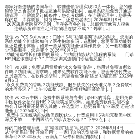
邻家好医连锁的协同革命：软佳连锁管理实现20店一体化，您的连
锁诊所是否实现了数据互通与供应链协同，如果系统能免费开通连
锁管理，但需满足订阅条件，您会考虑吗，在连锁管理中，您最头
疼的是：库存调拨、财务统一，还是患者识别
2026年8月8日
"20家店患者跨店不识别，库存各有各的账，总部管理像盲人摸象
——连锁诊所难道注定只能'物理连锁'不成？" 邻家 […]
软佳 vs PCS Software：门诊HIS与"功能堆砌"系统的对决，您用的
系统功能全但体验如何？医生抱怨多吗，选型时，您更看重功能数
量还是使用体验，如果一套系统功能全但操作复杂，另一套功能稍
少但很顺手，您选哪个
2026年8月7日
"功能清单很长但难用的系统，与功能精炼贴合流程的系统——门诊
HIS到底该选哪个？" 广东深圳某连锁门诊运营总监 […]
软佳 vs X康：免费试用背后的"永久免费"陷阱，您用过免费诊所软
件吗？功能满足需求吗，如果免费软件功能不全，您会升级付费还
是另选其他，在软件选型时，您更看重'免费'还是'功能完整'
2026年
8月6日
"永久免费真的香吗？功能残缺、服务缺失的代价谁买单？免费软件
的水有多深？" 上午10点整，福建泉州鲤城区某诊所 […]
软佳 vs XX云中医：免费中医系统与专业门诊HIS的博弈，您用免费
中医软件还是付费HIS？功能满足需求吗，如果免费软件功能不全，
您会升级付费还是另选其他，在选型时，您更看重'专业深度'还是'功
能全面'
2026年8月5日
"免费中医系统功能成熟但西医缺失，付费通用HIS功能完整但中医
深度不够——中西医结合的诊该怎么选？" 下午2点 […]
你的门诊管理系统，是“精装房”还是“毛坯房”？
2026年8月4日
从“空壳系统”到“开箱即用”：一家门诊的选型故事，和数据背后的效
率革命2025年秋天，云南某二级专科医院的陈院 […]