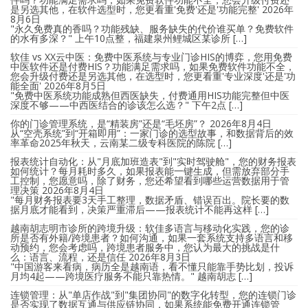
是另选其他，在软件选型时，您更看重'免费'还是'功能完整'
2026年
8月6日
"永久免费真的香吗？功能残缺、服务缺失的代价谁买单？免费软件
的水有多深？" 上午10点整，福建泉州鲤城区某诊所 […]
软佳 vs XX云中医：免费中医系统与专业门诊HIS的博弈，您用免费
中医软件还是付费HIS？功能满足需求吗，如果免费软件功能不全，
您会升级付费还是另选其他，在选型时，您更看重'专业深度'还是'功
能全面'
2026年8月5日
"免费中医系统功能成熟但西医缺失，付费通用HIS功能完整但中医
深度不够——中西医结合的诊该怎么选？" 下午2点 […]
你的门诊管理系统，是“精装房”还是“毛坯房”？
2026年8月4日
从“空壳系统”到“开箱即用”：一家门诊的选型故事，和数据背后的效
率革命2025年秋天，云南某二级专科医院的陈院 […]
报表统计自动化：从"月底加班造表"到"实时驾驶舱"，您的财务报表
如何统计？每月耗时多久，如果报表能一键生成，但需放弃部分手
工控制，您愿意吗，除了财务，您还希望看到哪些运营数据用于管
理决策
2026年8月4日
"每月财务报表要3天手工整理，数据矛盾、错误百出。院长要的数
据月底才能看到，决策严重滞后——报表统计不能再这样 […]
越南胡志明市诊所的跨境升级：软佳多语言与移动化实践，您的诊
所是否有外籍/跨境患者？如何沟通，如果一套系统支持多语言和移
动预约，您会考虑吗，跨境患者服务中，您认为最大的挑战是什
么：语言、流程，还是信任
2026年8月3日
"中国游客来看病，病历全是越南语，看不懂只能靠手势比划，投诉
月均4起——跨境医疗服务不能只靠热情。" 越南胡志 […]
连锁管理：从"单店作战"到"集团协同"的数字化转型，您的连锁门诊
是否实现了数据互通与供应链协同，如果系统能免费开通连锁管