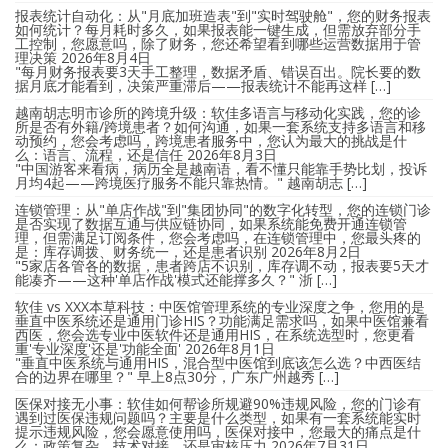
报表统计自动化：从"月底加班造表"到"实时驾驶舱"，您的财务报表
如何统计？每月耗时多久，如果报表能一键生成，但需放弃部分手
工控制，您愿意吗，除了财务，您还希望看到哪些运营数据用于管
理决策
2026年8月4日
"每月财务报表要3天手工整理，数据矛盾、错误百出。院长要的数
据月底才能看到，决策严重滞后——报表统计不能再这样 […]
越南胡志明市诊所的跨境升级：软佳多语言与移动化实践，您的诊
所是否有外籍/跨境患者？如何沟通，如果一套系统支持多语言和移
动预约，您会考虑吗，跨境患者服务中，您认为最大的挑战是什
么：语言、流程，还是信任
2026年8月3日
"中国游客来看病，病历全是越南语，看不懂只能靠手势比划，投诉
月均4起——跨境医疗服务不能只靠热情。" 越南胡志 […]
连锁管理：从"单店作战"到"集团协同"的数字化转型，您的连锁门诊
是否实现了数据互通与供应链协同，如果系统能免费开通连锁管
理，但需满足订阅条件，您会考虑吗，在连锁管理中，您最头疼的
是：库存调拨、财务统一，还是患者识别
2026年8月2日
"5家店各管各的数据，患者跨店不识别，库存调不动，报表要5天才
能凑齐——这种'单店作战'模式还能撑多久？" 浙 […]
软佳 vs XXX本草科技：中医馆管理系统的专业深度之争，您用的是
垂直中医系统还是通用门诊HIS？功能满足需求吗，如果中医馆兼看
西医，您会选专业中医软件还是通用HIS，在系统选型时，您更看
重'专业深度'还是'功能全面'
2026年8月1日
"垂直中医系统与通用HIS，混合型中医馆到底该怎么选？中西医结
合的边界在哪里？" 早上8点30分，广东广州越秀 […]
医保对接无小事：软佳如何帮诊所规避90%违规风险，您的门诊有
遇到过医保违规问题吗？主要是什么类型，如果有一套系统能实时
提示违规风险，您会愿意使用吗，医保对接中，您最大的痛点是什
么：政策复杂、技术对接，还是审核压力
2026年7月31日