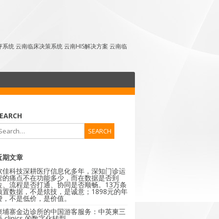
点评系统 云南临床决策系统 云南HIS解决方案 云南临
EARCH
近期文章
软佳科技深耕医疗信息化多年，深知门诊运
营的痛点不在功能多少，而在数据是否到
位、流程是否打通、协同是否顺畅。13万条
预置数据，不是炫技，是诚意；1898元的年
费，不是低价，是价值。
柬埔寨金边诊所的中国游客服务：中英柬三
 clinics 的数字化转型