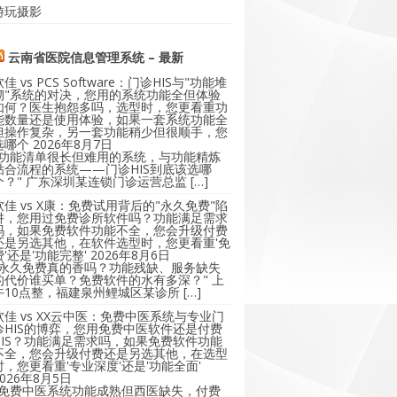
游玩摄影
云南省医院信息管理系统 – 最新
软佳 vs PCS Software：门诊HIS与"功能堆
砌"系统的对决，您用的系统功能全但体验
如何？医生抱怨多吗，选型时，您更看重功
能数量还是使用体验，如果一套系统功能全
但操作复杂，另一套功能稍少但很顺手，您
选哪个
2026年8月7日
"功能清单很长但难用的系统，与功能精炼
贴合流程的系统——门诊HIS到底该选哪
个？" 广东深圳某连锁门诊运营总监 […]
软佳 vs X康：免费试用背后的"永久免费"陷
阱，您用过免费诊所软件吗？功能满足需求
吗，如果免费软件功能不全，您会升级付费
还是另选其他，在软件选型时，您更看重'免
费'还是'功能完整'
2026年8月6日
"永久免费真的香吗？功能残缺、服务缺失
的代价谁买单？免费软件的水有多深？" 上
午10点整，福建泉州鲤城区某诊所 […]
软佳 vs XX云中医：免费中医系统与专业门
诊HIS的博弈，您用免费中医软件还是付费
HIS？功能满足需求吗，如果免费软件功能
不全，您会升级付费还是另选其他，在选型
时，您更看重'专业深度'还是'功能全面'
2026年8月5日
"免费中医系统功能成熟但西医缺失，付费