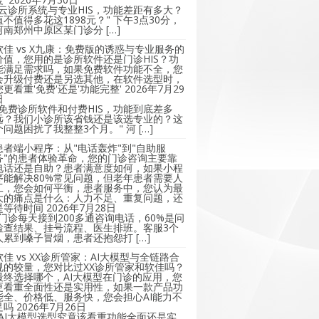
"云诊所系统与专业HIS，功能差距有多大？
值不值得多花这1898元？" 下午3点30分，
河南郑州中原区某门诊分 […]
软佳 vs X九康：免费版的诱惑与专业服务的
价值，您用的是诊所软件还是门诊HIS？功
能满足需求吗，如果免费软件功能不全，您
会升级付费还是另选其他，在软件选型时，
您更看重'免费'还是'功能完整'
2026年7月29
日
"免费诊所软件和付费HIS，功能到底差多
远？我们小诊所该省钱还是该选专业的？这
个问题困扰了我整整3个月。" 河 […]
患者端小程序：从"电话轰炸"到"自助服
务"的患者体验革命，您的门诊咨询主要靠
电话还是自助？患者满意度如何，如果小程
序能解决80%常见问题，但老年患者需要人
工，您会如何平衡，患者服务中，您认为最
大的痛点是什么：人力不足、重复问题，还
是等待时间
2026年7月28日
"门诊每天接到200多通咨询电话，60%是问
检查结果、挂号流程、医生排班。客服3个
人累到嗓子冒烟，患者还抱怨打 […]
软佳 vs XX诊所管家：AI大模型与全链路合
规的较量，您对比过XX诊所管家和软佳吗？
最终选择哪个，AI大模型在门诊的应用，您
更看重全面性还是实用性，如果一款产品功
能全、价格低、服务快，您会担心AI能力不
足吗
2026年7月26日
"AI大模型选型究竟该看重功能全面还是实