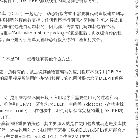
veX构件）。DELPHI中默认使用的就是静态链接方式。
库（DLLs）一起运行。动态链接方式不需要将代码直接建立到每
供多线程的库函数支持，任何程序运行期间才需用到的包才将被加
要调用的包是自动加载的，因此你不需要专门写加载包的代码。
话框中'Build with runtime packages'复选框后，再次编译你的程
包，而不是将引用单元都静态链接入你的工程执行文件。
而不是DLL，或者还有其他什么方法。
I开发中所特有的，就是说其他语言编写的应用程序不能引用DELPHI
写的应用程序所使用的动态链接库，它也同时提供给了DELPHI程序
DLLs）是用来存储不同环境下应用程序所需要使用到的过程和函
构件和FORMs，还能包含DELPHI中的类（classes）-这就使我
riented code）。在包裹中，我们可以保存完整的通用DELPHI构
为力了。
Ls扮演着同样重要的角色，其主要原因就是在使用包裹或动态链接库技
然，还要说明的是：执行程序需要加载的DLLs或BPLs也可能会是
要是VCL包，vcl50.BPL）至少有2MB左右。