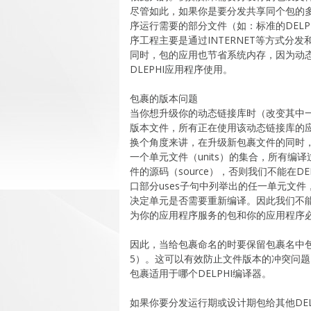
尽管如此，如果你是要分发共享同个包的
序运行需要的部分文件（如：标准的DELP
序工程主要是通过INTERNET等方式分
同时，包的应用也节省系统内存，因为动态
DLEPHI应用程序使用。
包裹的版本问题
当你想升级你的动态链接库时（改变其中
版本文件，所有正在使用该动态链接库的
换个角度来讲，在升级新包裹文件的同时
一个单元文件（units）的集合，所有编
件的源码（source），否则我们不能在D
口部分uses子句中列举出的任一单元文
决定单元是否需要重新编译。因此我们不能在
为你的应用程序服务的包和你的应用程序
因此，当给包裹命名的时要保留包裹名中包含有DE
5）。这可以有效防止文件版本的冲突问
包裹适用于哪个DELPHI编译器。
如果你要分发运行期或设计期包给其他DEL