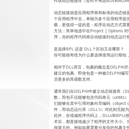
件或动态链接库（暂时不考虑BDE和Acti
动态链接就是应用程序将和标准的动态链接
个应用程序中去，单独为多个应用程序提
载，更值得一提的是：程序在动态方式需
方法：简单地选中在Project | Options 对
序，你的程序代码将自动链接到动态运行
是选择BPL 还是 DLL？区别又在哪里？
你可能很奇怪为什么要选择使用运行期包，
相对于DLL而言，包裹的概念是DELPH
建立的包裹。即使包是一种被DELPHI编
员更多的库函数支持。
通常我们在DELPHI中建立动态链接库（
数，而包不仅能够包含代码单元（untits）、
们能够在其中引用对象向导编码（object o
件，而动态运行库（DLL's）对此则无能
此外，在缩减程序代码上，DLLs和BP
术后，都直接地减少了程序的文件大小。当
很庞大的。例如如果需要分发你的包裹文件（主