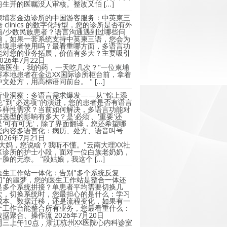
习生开的医嘱没人审核。整改又怕 […]
柬埔寨金边诊所的中国游客服务：中英柬三
语 clinics 的数字化转型，您的诊所是否有外
籍/少数民族患者？语言沟通遇到过哪些问
题，如果一套系统支持中英柬三语，您会为
跨境患者使用吗？最看重哪方面，多语言功
能对您的业务拓展，价值有多大？主要吸引
2026年7月22日
"陈医生，我的药，一天吃几次？"一位柬埔
寨本地患者在金边XX国际诊所柜台前，拿着
中文处方，用高棉语问前台。 " […]
行业洞察：多语言需求爆发——从"锦上添
花"到"必选项"的演进，您的患者是否有语言
多样性需求？当前如何解决，多语言功能对
您选型的影响有多大？是'必须'、'重要'还
是'可有可无'，除了界面翻译，您还希望哪
些内容多语言化：病历、处方、语音叫号
2026年7月21日
"大妈，您说啥？我听不懂。"云南大理XX社
区诊所的护士小段，面对一位白族老奶奶，
一脸的无奈。 "段姑娘，我这个 […]
医生工作站一体化：告别"多个系统反复
切"的噩梦，您的医生工作站是整合一体还
是多个系统拼接？单患者平均需要切换几
次，切换系统时，您最担心的是什么：学习
成本、数据迁移，还是流程变化，如果有一
个工作台能整合所有业务，您最看重什么：
数据聚合、操作流
2026年7月20日
周三上午10点，浙江杭州XX医院心内科诊室