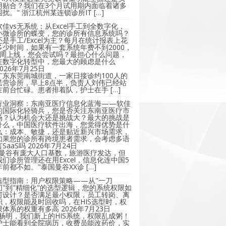
用贴合？我们在3个月试用期内面临着诸多
困扰。" 浙江杭州某连锁诊所IT […]
软佳vs无系统：从Excel手工到全数字化，
小微诊所的蝶变，您的诊所有信息系统吗？
还是手工/Excel为主？每月在统计报表上花
多少时间，如果有一套系统年费不到2000，
2周上线，您会尝试吗？最担心什么问题，
在数字化转型中，您最大的顾虑是什么
2026年7月25日
广东东莞南城街道，一家日接诊约100人的
民营诊所，早上8点半，负责人刘伟已经站
在前台忙碌。患者排着队，护士在手 […]
行业洞察：东南亚医疗信息化蓝海——软佳
的国际化轻骑兵，您是否关注东南亚医疗市
场？认为机会大还是挑战大？最大的挑战是
什么，中国医疗软件出海，您觉得优势是什
么：成本、敏捷，还是贴近新兴市场需求，
如果您的诊所有跨境患者需求，会考虑多语
言SaaS吗
2026年7月24日
"曼谷有庞大人口基数，旅游医疗发达，但
我们诊所管理还在用Excel，信息化连中国5
年前都不如。"泰国曼谷XX诊 […]
选型指南：用户权限策略——从"一刀
切"到"精细化"的选型逻辑，您的系统权限如
何设计？是否满足最小权限，员工转岗、离
职，权限能及时回收吗，在HIS选型时，权
限体系的权重有多高
2026年7月23日
"杨明，我们新上的HIS系统，权限乱成粥！
护士能看到全院病历，收费员能改药价，实