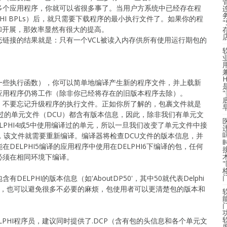
多个应用程序，你就可以省很多事了。当用户方系统中已经存在程
HI BPLs）后，就只需要下载程序的最小执行文件了。如果你的程
发和开展，那效率显然有很大的提高。
链接的结果就是：只有一个VCL被读入内存供所有使用运行期包的
一些执行函数），你可以简单地编译产生新的程序文件，并上载新
应用程序仍将工作（除非你已经将存在的旧版本程序去除）。
，不要忘记升级程序的执行文件。正如你所了解的，包裹文件就是
译过的单元文件（DCU）都含有版本信息，因此，除非我们有单元文
ELPHI4或5中使用编译过的单元，所以一旦我们改变了单元文件中接
件，该文件就需要重新编译。编译器将检查DCU文件的版本信息，并
DELPHI5编译的应用程序中使用在DELPHI6下编译的包，任何
必须在相同环境下编译。
LPHI的版本信息（如'AboutDP50'，其中50就代表Delphi
题，也可以避免很多不必要的麻烦，包使用者可以更清楚包的版本和
PHI程序员，建议同时提供了.DCP（含有包的头信息和各个单元文
度