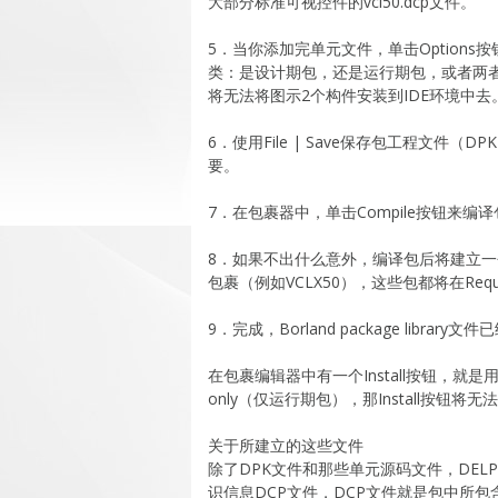
大部分标准可视控件的vcl50.dcp文件。
5．当你添加完单元文件，单击Options按钮，
类：是设计期包，还是运行期包，或者两者都
将无法将图示2个构件安装到IDE环境中去
6．使用File | Save保存包工程文件（
要。
7．在包裹器中，单击Compile按钮来编
8．如果不出什么意外，编译包后将建立一
包裹（例如VCLX50），这些包都将在Requ
9．完成，Borland package libra
在包裹编辑器中有一个Install按钮，就是
only（仅运行期包），那Install按钮将无
关于所建立的这些文件
除了DPK文件和那些单元源码文件，DEL
识信息DCP文件，DCP文件就是包中所