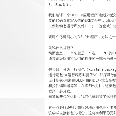
15 KB左右了。
我们编译一个DELPHI应用程序时默认地没有选择'
要的代码直接写入你的EXE文件中，因此
（例如动态运行库文件DLL），这也就知道
要建立尽可能小的DELPHI程序，方法之一就要充分
先说什么是包？
简而言之，一个包就是一个在DELPHI的I
通过多级应用将我们的程序的一部分当做
包大致可分为运行期包（Run-time package
运行期包-当运行程序时提供VCL和库函
设计期包-用来在DELPHI的IDE环境
和控件编辑器等等，在IDE环境中，这类包
程序一起分发。
知道这些包的运用，我们也就知道了运行期
有一点必须说明：想很好地运用包并不要求
该尝试去接触包的概念，这将有利于你更好