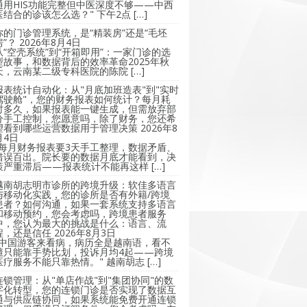
通用HIS功能完整但中医深度不够——中西
医结合的诊该怎么选？" 下午2点 […]
你的门诊管理系统，是“精装房”还是“毛坯
房”？
2026年8月4日
从“空壳系统”到“开箱即用”：一家门诊的选
型故事，和数据背后的效率革命2025年秋
天，云南某二级专科医院的陈院 […]
报表统计自动化：从"月底加班造表"到"实时
驾驶舱"，您的财务报表如何统计？每月耗
时多久，如果报表能一键生成，但需放弃部
分手工控制，您愿意吗，除了财务，您还希
望看到哪些运营数据用于管理决策
2026年8
月4日
"每月财务报表要3天手工整理，数据矛盾、
错误百出。院长要的数据月底才能看到，决
策严重滞后——报表统计不能再这样 […]
越南胡志明市诊所的跨境升级：软佳多语言
与移动化实践，您的诊所是否有外籍/跨境
患者？如何沟通，如果一套系统支持多语言
和移动预约，您会考虑吗，跨境患者服务
中，您认为最大的挑战是什么：语言、流
程，还是信任
2026年8月3日
"中国游客来看病，病历全是越南语，看不
懂只能靠手势比划，投诉月均4起——跨境
医疗服务不能只靠热情。" 越南胡志 […]
连锁管理：从"单店作战"到"集团协同"的数
字化转型，您的连锁门诊是否实现了数据互
通与供应链协同，如果系统能免费开通连锁