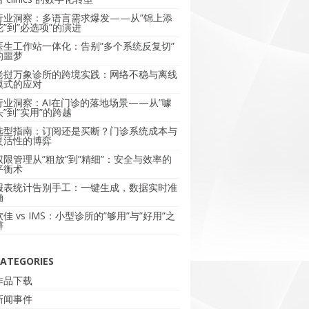
行业洞察：多语言需求爆发——从”锦上添
花”到”必选项”的演进
医生工作站一体化：告别”多个系统反复切”
的噩梦
老挝万象诊所的跨境实践：网络不稳与离线
模式的应对
行业洞察：AI在门诊的落地场景——从”噱
头”到”实用”的跨越
选型指南：订阅还是买断？门诊系统成本与
灵活性的博弈
权限管理从”粗放”到”精细”：安全与效率的
平衡术
报表统计告别手工：一键生成，数据实时准
确
软佳 vs IMS：小型诊所的”够用”与”好用”之
辩
ATEGORIES
作品下载
新闻事件