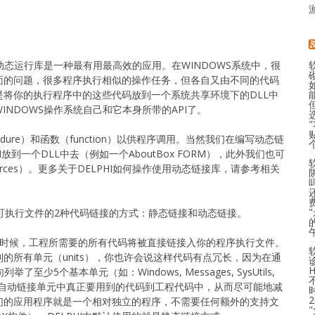
动态运行库是一种最有用最高效的应用。在WINDOWS系统中，很
面的问题，很多程序执行相似的操作任务，但各自又由不同的代码
将你的执行程序中的这些代码放到一个系统共享环境下的DLL中
NDOWS操作系统自己和它本身所带的API了。
dure）和函数（function）以供程序调用。当然我们在编写动态链
M放到一个DLL中去（例如一个AboutBox FORM），此外我们也可
urces）。更多关于DELPHI如何操作使用动态链接库，请参考相关
知道可执行文件的2种代码链接的方式：静态链接和动态链接。
译的时候，工程所需要的所有代码将被直接链接入你的程序执行文件。
的所有单元（units），你也许会说这样代码有点冗长，因为在通
至少5个基本单元（如：Windows, Messages, SysUtils,
能地自动链接单元中真正要用到的代码到工程代码中，从而尽可能地减
们的应用程序就是一个相对独立的程序，不需要任何额外的支持文