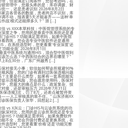
管理，但需满足订阅条件，您会考虑吗，在
连锁管理中，您最头疼的是：库存调拨、财
务统一，还是患者识别
2026年8月2日
"5家店各管各的数据，患者跨店不识别，库
存调不动，报表要5天才能凑齐——这种'单
店作战'模式还能撑多久？" 浙 […]
软佳 vs XXX本草科技：中医馆管理系统的专
业深度之争，您用的是垂直中医系统还是通
用门诊HIS？功能满足需求吗，如果中医馆
兼看西医，您会选专业中医软件还是通用
HIS，在系统选型时，您更看重'专业深度'还
是'功能全面'
2026年8月1日
"垂直中医系统与通用HIS，混合型中医馆到
底该怎么选？中西医结合的边界在哪里？"
早上8点30分，广东广州越秀 […]
医保对接无小事：软佳如何帮诊所规避90%
违规风险，您的门诊有遇到过医保违规问题
吗？主要是什么类型，如果有一套系统能实
时提示违规风险，您会愿意使用吗，医保对
接中，您最大的痛点是什么：政策复杂、技
术对接，还是审核压力
2026年7月31日
"医保违规3次，罚了8万，还差点被暂停资
格——人工审核真的靠不住。" 山东济南XX
门诊医保负责人张华，回想起2 […]
软佳 vs X兴云：门诊HIS与云诊所系统的功
能纵深对比，您用的是云诊所系统还是专业
门诊HIS？功能满足需求吗，如果免费软件
功能不全，您会升级付费还是更换系统，在
软件选型时，您更看重'价格'还是'功能完整
'
2026年7月30日