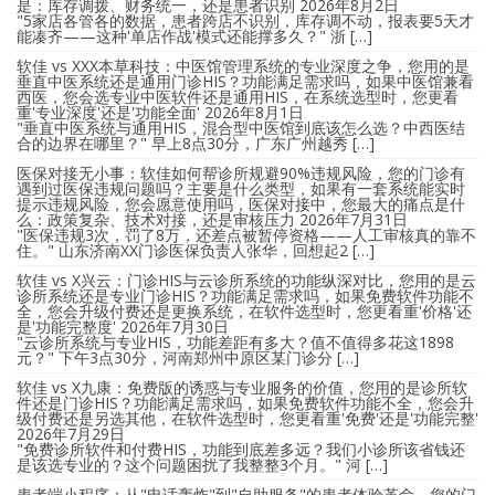
是：库存调拨、财务统一，还是患者识别
2026年8月2日
"5家店各管各的数据，患者跨店不识别，库存调不动，报表要5天才
能凑齐——这种'单店作战'模式还能撑多久？" 浙 […]
软佳 vs XXX本草科技：中医馆管理系统的专业深度之争，您用的是
垂直中医系统还是通用门诊HIS？功能满足需求吗，如果中医馆兼看
西医，您会选专业中医软件还是通用HIS，在系统选型时，您更看
重'专业深度'还是'功能全面'
2026年8月1日
"垂直中医系统与通用HIS，混合型中医馆到底该怎么选？中西医结
合的边界在哪里？" 早上8点30分，广东广州越秀 […]
医保对接无小事：软佳如何帮诊所规避90%违规风险，您的门诊有
遇到过医保违规问题吗？主要是什么类型，如果有一套系统能实时
提示违规风险，您会愿意使用吗，医保对接中，您最大的痛点是什
么：政策复杂、技术对接，还是审核压力
2026年7月31日
"医保违规3次，罚了8万，还差点被暂停资格——人工审核真的靠不
住。" 山东济南XX门诊医保负责人张华，回想起2 […]
软佳 vs X兴云：门诊HIS与云诊所系统的功能纵深对比，您用的是云
诊所系统还是专业门诊HIS？功能满足需求吗，如果免费软件功能不
全，您会升级付费还是更换系统，在软件选型时，您更看重'价格'还
是'功能完整度'
2026年7月30日
"云诊所系统与专业HIS，功能差距有多大？值不值得多花这1898
元？" 下午3点30分，河南郑州中原区某门诊分 […]
软佳 vs X九康：免费版的诱惑与专业服务的价值，您用的是诊所软
件还是门诊HIS？功能满足需求吗，如果免费软件功能不全，您会升
级付费还是另选其他，在软件选型时，您更看重'免费'还是'功能完整'
2026年7月29日
"免费诊所软件和付费HIS，功能到底差多远？我们小诊所该省钱还
是该选专业的？这个问题困扰了我整整3个月。" 河 […]
患者端小程序：从"电话轰炸"到"自助服务"的患者体验革命，您的门