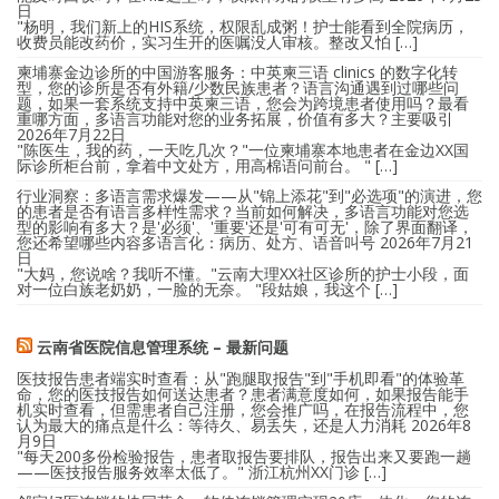
日
"杨明，我们新上的HIS系统，权限乱成粥！护士能看到全院病历，
收费员能改药价，实习生开的医嘱没人审核。整改又怕 […]
柬埔寨金边诊所的中国游客服务：中英柬三语 clinics 的数字化转
型，您的诊所是否有外籍/少数民族患者？语言沟通遇到过哪些问
题，如果一套系统支持中英柬三语，您会为跨境患者使用吗？最看
重哪方面，多语言功能对您的业务拓展，价值有多大？主要吸引
2026年7月22日
"陈医生，我的药，一天吃几次？"一位柬埔寨本地患者在金边XX国
际诊所柜台前，拿着中文处方，用高棉语问前台。 " […]
行业洞察：多语言需求爆发——从"锦上添花"到"必选项"的演进，您
的患者是否有语言多样性需求？当前如何解决，多语言功能对您选
型的影响有多大？是'必须'、'重要'还是'可有可无'，除了界面翻译，
您还希望哪些内容多语言化：病历、处方、语音叫号
2026年7月21
日
"大妈，您说啥？我听不懂。"云南大理XX社区诊所的护士小段，面
对一位白族老奶奶，一脸的无奈。 "段姑娘，我这个 […]
云南省医院信息管理系统 – 最新问题
医技报告患者端实时查看：从"跑腿取报告"到"手机即看"的体验革
命，您的医技报告如何送达患者？患者满意度如何，如果报告能手
机实时查看，但需患者自己注册，您会推广吗，在报告流程中，您
认为最大的痛点是什么：等待久、易丢失，还是人力消耗
2026年8
月9日
"每天200多份检验报告，患者取报告要排队，报告出来又要跑一趟
——医技报告服务效率太低了。" 浙江杭州XX门诊 […]