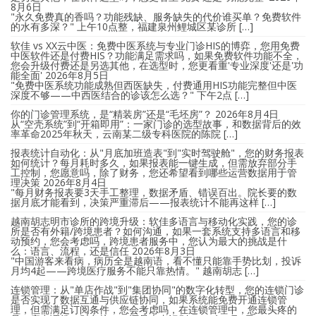
8月6日
"永久免费真的香吗？功能残缺、服务缺失的代价谁买单？免费软件
的水有多深？" 上午10点整，福建泉州鲤城区某诊所 […]
软佳 vs XX云中医：免费中医系统与专业门诊HIS的博弈，您用免费
中医软件还是付费HIS？功能满足需求吗，如果免费软件功能不全，
您会升级付费还是另选其他，在选型时，您更看重'专业深度'还是'功
能全面'
2026年8月5日
"免费中医系统功能成熟但西医缺失，付费通用HIS功能完整但中医
深度不够——中西医结合的诊该怎么选？" 下午2点 […]
你的门诊管理系统，是“精装房”还是“毛坯房”？
2026年8月4日
从“空壳系统”到“开箱即用”：一家门诊的选型故事，和数据背后的效
率革命2025年秋天，云南某二级专科医院的陈院 […]
报表统计自动化：从"月底加班造表"到"实时驾驶舱"，您的财务报表
如何统计？每月耗时多久，如果报表能一键生成，但需放弃部分手
工控制，您愿意吗，除了财务，您还希望看到哪些运营数据用于管
理决策
2026年8月4日
"每月财务报表要3天手工整理，数据矛盾、错误百出。院长要的数
据月底才能看到，决策严重滞后——报表统计不能再这样 […]
越南胡志明市诊所的跨境升级：软佳多语言与移动化实践，您的诊
所是否有外籍/跨境患者？如何沟通，如果一套系统支持多语言和移
动预约，您会考虑吗，跨境患者服务中，您认为最大的挑战是什
么：语言、流程，还是信任
2026年8月3日
"中国游客来看病，病历全是越南语，看不懂只能靠手势比划，投诉
月均4起——跨境医疗服务不能只靠热情。" 越南胡志 […]
连锁管理：从"单店作战"到"集团协同"的数字化转型，您的连锁门诊
是否实现了数据互通与供应链协同，如果系统能免费开通连锁管
理，但需满足订阅条件，您会考虑吗，在连锁管理中，您最头疼的