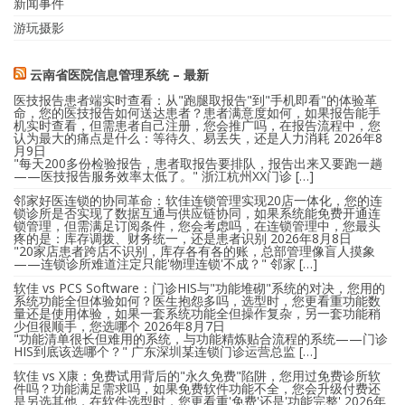
新闻事件
游玩摄影
云南省医院信息管理系统 – 最新
医技报告患者端实时查看：从"跑腿取报告"到"手机即看"的体验革
命，您的医技报告如何送达患者？患者满意度如何，如果报告能手
机实时查看，但需患者自己注册，您会推广吗，在报告流程中，您
认为最大的痛点是什么：等待久、易丢失，还是人力消耗
2026年8
月9日
"每天200多份检验报告，患者取报告要排队，报告出来又要跑一趟
——医技报告服务效率太低了。" 浙江杭州XX门诊 […]
邻家好医连锁的协同革命：软佳连锁管理实现20店一体化，您的连
锁诊所是否实现了数据互通与供应链协同，如果系统能免费开通连
锁管理，但需满足订阅条件，您会考虑吗，在连锁管理中，您最头
疼的是：库存调拨、财务统一，还是患者识别
2026年8月8日
"20家店患者跨店不识别，库存各有各的账，总部管理像盲人摸象
——连锁诊所难道注定只能'物理连锁'不成？" 邻家 […]
软佳 vs PCS Software：门诊HIS与"功能堆砌"系统的对决，您用的
系统功能全但体验如何？医生抱怨多吗，选型时，您更看重功能数
量还是使用体验，如果一套系统功能全但操作复杂，另一套功能稍
少但很顺手，您选哪个
2026年8月7日
"功能清单很长但难用的系统，与功能精炼贴合流程的系统——门诊
HIS到底该选哪个？" 广东深圳某连锁门诊运营总监 […]
软佳 vs X康：免费试用背后的"永久免费"陷阱，您用过免费诊所软
件吗？功能满足需求吗，如果免费软件功能不全，您会升级付费还
是另选其他，在软件选型时，您更看重'免费'还是'功能完整'
2026年