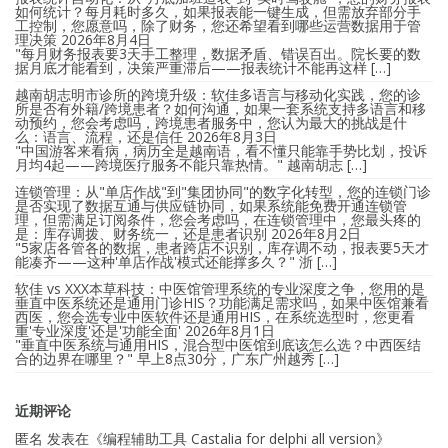
如何统计？每月耗时多久，如果报表能一键生成，但需放弃部分手
工控制，您愿意吗，除了财务，您还希望看到哪些运营数据用于管
理决策
2026年8月4日
"每月财务报表要3天手工整理，数据矛盾、错误百出。院长要的数
据月底才能看到，决策严重滞后——报表统计不能再这样 […]
越南胡志明市诊所的跨境升级：软佳多语言与移动化实践，您的诊
所是否有外籍/跨境患者？如何沟通，如果一套系统支持多语言和移
动预约，您会考虑吗，跨境患者服务中，您认为最大的挑战是什
么：语言、流程，还是信任
2026年8月3日
"中国游客来看病，病历全是越南语，看不懂只能靠手势比划，投诉
月均4起——跨境医疗服务不能只靠热情。" 越南胡志 […]
连锁管理：从"单店作战"到"集团协同"的数字化转型，您的连锁门诊
是否实现了数据互通与供应链协同，如果系统能免费开通连锁管
理，但需满足订阅条件，您会考虑吗，在连锁管理中，您最头疼的
是：库存调拨、财务统一，还是患者识别
2026年8月2日
"5家店各管各的数据，患者跨店不识别，库存调不动，报表要5天才
能凑齐——这种'单店作战'模式还能撑多久？" 浙 […]
软佳 vs XXX本草科技：中医馆管理系统的专业深度之争，您用的是
垂直中医系统还是通用门诊HIS？功能满足需求吗，如果中医馆兼看
西医，您会选专业中医软件还是通用HIS，在系统选型时，您更看
重'专业深度'还是'功能全面'
2026年8月1日
"垂直中医系统与通用HIS，混合型中医馆到底该怎么选？中西医结
合的边界在哪里？" 早上8点30分，广东广州越秀 […]
近期评论
匿名
发表在《
编程辅助工具 Castalia for delphi all version
》