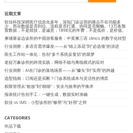
近期文章
软佳科技深耕医疗信息化多年，深知门诊运营的痛点不在功能多
少，而在数据是否到位、流程是否打通、协同是否顺畅。13万条预
置数据，不是炫技，是诚意；1898元的年费，不是低价，是价值。
柬埔寨金边诊所的中国游客服务：中英柬三语 clinics 的数字化转型
行业洞察：多语言需求爆发——从”锦上添花”到”必选项”的演进
医生工作站一体化：告别”多个系统反复切”的噩梦
老挝万象诊所的跨境实践：网络不稳与离线模式的应对
行业洞察：AI在门诊的落地场景——从”噱头”到”实用”的跨越
选型指南：订阅还是买断？门诊系统成本与灵活性的博弈
权限管理从”粗放”到”精细”：安全与效率的平衡术
报表统计告别手工：一键生成，数据实时准确
软佳 vs IMS：小型诊所的”够用”与”好用”之辩
CATEGORIES
作品下载