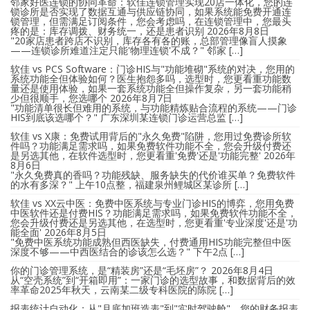
邻家好医连锁的协同革命：软佳连锁管理实现20店一体化，您的连
锁诊所是否实现了数据互通与供应链协同，如果系统能免费开通连
锁管理，但需满足订阅条件，您会考虑吗，在连锁管理中，您最头
疼的是：库存调拨、财务统一，还是患者识别
2026年8月8日
"20家店患者跨店不识别，库存各有各的账，总部管理像盲人摸象
——连锁诊所难道注定只能'物理连锁'不成？" 邻家 […]
软佳 vs PCS Software：门诊HIS与"功能堆砌"系统的对决，您用的
系统功能全但体验如何？医生抱怨多吗，选型时，您更看重功能数
量还是使用体验，如果一套系统功能全但操作复杂，另一套功能稍
少但很顺手，您选哪个
2026年8月7日
"功能清单很长但难用的系统，与功能精炼贴合流程的系统——门诊
HIS到底该选哪个？" 广东深圳某连锁门诊运营总监 […]
软佳 vs X康：免费试用背后的"永久免费"陷阱，您用过免费诊所软
件吗？功能满足需求吗，如果免费软件功能不全，您会升级付费还
是另选其他，在软件选型时，您更看重'免费'还是'功能完整'
2026年
8月6日
"永久免费真的香吗？功能残缺、服务缺失的代价谁买单？免费软件
的水有多深？" 上午10点整，福建泉州鲤城区某诊所 […]
软佳 vs XX云中医：免费中医系统与专业门诊HIS的博弈，您用免费
中医软件还是付费HIS？功能满足需求吗，如果免费软件功能不全，
您会升级付费还是另选其他，在选型时，您更看重'专业深度'还是'功
能全面'
2026年8月5日
"免费中医系统功能成熟但西医缺失，付费通用HIS功能完整但中医
深度不够——中西医结合的诊该怎么选？" 下午2点 […]
你的门诊管理系统，是“精装房”还是“毛坯房”？
2026年8月4日
从“空壳系统”到“开箱即用”：一家门诊的选型故事，和数据背后的效
率革命2025年秋天，云南某二级专科医院的陈院 […]
报表统计自动化：从"月底加班造表"到"实时驾驶舱"，您的财务报表