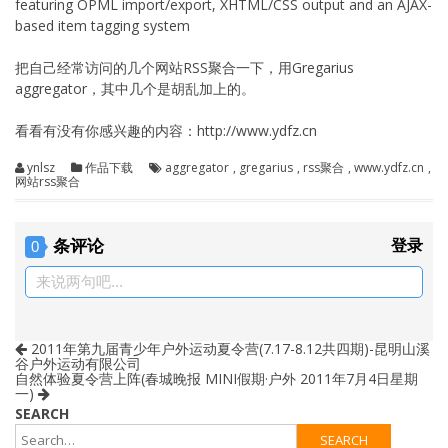
featuring OPML import/export, XHTML/CSS output and an AJAX-
based item tagging system
把自己经常访问的几个网站RSS聚合一下，用Gregarius
aggregator，其中几个是胡乱加上的。
看看有没有你感兴趣的内容：http://www.ydfz.cn
ynlsz
作品下载
aggregator
,
gregarius
,
rss聚合
,
www.ydfz.cn
,
网站rss聚合
条评论
登录
0
来说两句吧...
2011年第九届青少年户外运动夏令营(7.17-8.12共四期)-昆明山溪
谷户外运动有限公司
自然体验夏令营上阵(春城晚报 MINI假期·户外 2011年7月4日星期
一)
SEARCH