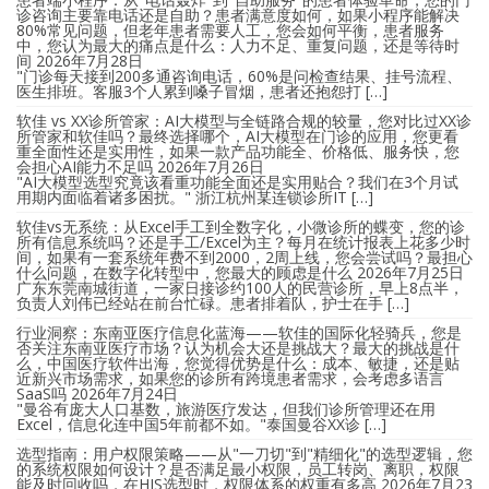
诊咨询主要靠电话还是自助？患者满意度如何，如果小程序能解决
80%常见问题，但老年患者需要人工，您会如何平衡，患者服务
中，您认为最大的痛点是什么：人力不足、重复问题，还是等待时
间
2026年7月28日
"门诊每天接到200多通咨询电话，60%是问检查结果、挂号流程、
医生排班。客服3个人累到嗓子冒烟，患者还抱怨打 […]
软佳 vs XX诊所管家：AI大模型与全链路合规的较量，您对比过XX诊
所管家和软佳吗？最终选择哪个，AI大模型在门诊的应用，您更看
重全面性还是实用性，如果一款产品功能全、价格低、服务快，您
会担心AI能力不足吗
2026年7月26日
"AI大模型选型究竟该看重功能全面还是实用贴合？我们在3个月试
用期内面临着诸多困扰。" 浙江杭州某连锁诊所IT […]
软佳vs无系统：从Excel手工到全数字化，小微诊所的蝶变，您的诊
所有信息系统吗？还是手工/Excel为主？每月在统计报表上花多少时
间，如果有一套系统年费不到2000，2周上线，您会尝试吗？最担心
什么问题，在数字化转型中，您最大的顾虑是什么
2026年7月25日
广东东莞南城街道，一家日接诊约100人的民营诊所，早上8点半，
负责人刘伟已经站在前台忙碌。患者排着队，护士在手 […]
行业洞察：东南亚医疗信息化蓝海——软佳的国际化轻骑兵，您是
否关注东南亚医疗市场？认为机会大还是挑战大？最大的挑战是什
么，中国医疗软件出海，您觉得优势是什么：成本、敏捷，还是贴
近新兴市场需求，如果您的诊所有跨境患者需求，会考虑多语言
SaaS吗
2026年7月24日
"曼谷有庞大人口基数，旅游医疗发达，但我们诊所管理还在用
Excel，信息化连中国5年前都不如。"泰国曼谷XX诊 […]
选型指南：用户权限策略——从"一刀切"到"精细化"的选型逻辑，您
的系统权限如何设计？是否满足最小权限，员工转岗、离职，权限
能及时回收吗，在HIS选型时，权限体系的权重有多高
2026年7月23