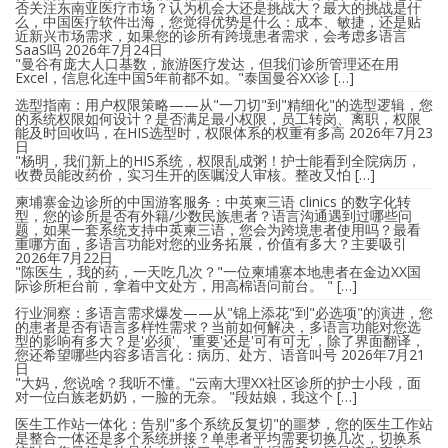
否关注东南亚医疗市场？认为机会大还是挑战大？最大的挑战是什
么，中国医疗软件出海，您觉得优势是什么：成本、敏捷，还是贴
近新兴市场需求，如果您的诊所有跨境患者需求，会考虑多语言
SaaS吗
2026年7月24日
"曼谷有庞大人口基数，旅游医疗发达，但我们诊所管理还在用
Excel，信息化连中国5年前都不如。"泰国曼谷XX诊 […]
选型指南：用户权限策略——从"一刀切"到"精细化"的选型逻辑，您
的系统权限如何设计？是否满足最小权限，员工转岗、离职，权限
能及时回收吗，在HIS选型时，权限体系的权重有多高
2026年7月23
日
"杨明，我们新上的HIS系统，权限乱成粥！护士能看到全院病历，
收费员能改药价，实习生开的医嘱没人审核。整改又怕 […]
柬埔寨金边诊所的中国游客服务：中英柬三语 clinics 的数字化转
型，您的诊所是否有外籍/少数民族患者？语言沟通遇到过哪些问
题，如果一套系统支持中英柬三语，您会为跨境患者使用吗？最看
重哪方面，多语言功能对您的业务拓展，价值有多大？主要吸引
2026年7月22日
"陈医生，我的药，一天吃几次？"一位柬埔寨本地患者在金边XX国
际诊所柜台前，拿着中文处方，用高棉语问前台。 " […]
行业洞察：多语言需求爆发——从"锦上添花"到"必选项"的演进，您
的患者是否有语言多样性需求？当前如何解决，多语言功能对您选
型的影响有多大？是'必须'、'重要'还是'可有可无'，除了界面翻译，
您还希望哪些内容多语言化：病历、处方、语音叫号
2026年7月21
日
"大妈，您说啥？我听不懂。"云南大理XX社区诊所的护士小段，面
对一位白族老奶奶，一脸的无奈。 "段姑娘，我这个 […]
医生工作站一体化：告别"多个系统反复切"的噩梦，您的医生工作站
是整合一体还是多个系统拼接？单患者平均需要切换几次，切换系