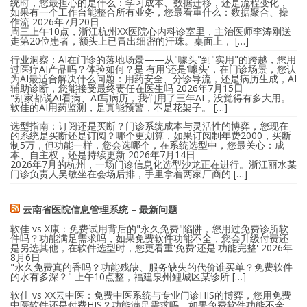
统时，您最担心的是什么：学习成本、数据迁移，还是流程变化，
如果有一个工作台能整合所有业务，您最看重什么：数据聚合、操
作流
2026年7月20日
周三上午10点，浙江杭州XX医院心内科诊室里，主治医师李涛刚送
走第20位患者，额头上已冒出细密的汗珠。桌面上， […]
行业洞察：AI在门诊的落地场景——从"噱头"到"实用"的跨越，您用
过医疗AI产品吗？体验如何？是'有用'还是'噱头'，在门诊场景，您认
为AI最适合解决什么问题：用药安全、分诊导流，还是病历生成，AI
辅助诊断，您能接受最终责任在医生吗
2026年7月15日
"别家都说AI看病、AI写病历，我们用了三年AI，没觉得有多大用。
软佳的AI用药监测，是真能预警，不是花架子。 […]
选型指南：订阅还是买断？门诊系统成本与灵活性的博弈，您现在
的系统是买断还是订阅？哪个更划算，如果订阅制年费2000，买断
制5万，但功能一样，您会选哪个，在系统选型中，您最关心：成
本、自主权，还是持续更新
2026年7月14日
2026年7月的杭州，一场门诊信息化选型沙龙正在进行。浙江丽水某
门诊负责人吴敏坐在会场后排，手里拿着两家厂商的 […]
云南省医院信息管理系统 – 最新问题
软佳 vs X康：免费试用背后的"永久免费"陷阱，您用过免费诊所软
件吗？功能满足需求吗，如果免费软件功能不全，您会升级付费还
是另选其他，在软件选型时，您更看重'免费'还是'功能完整'
2026年
8月6日
"永久免费真的香吗？功能残缺、服务缺失的代价谁买单？免费软件
的水有多深？" 上午10点整，福建泉州鲤城区某诊所 […]
软佳 vs XX云中医：免费中医系统与专业门诊HIS的博弈，您用免费
中医软件还是付费HIS？功能满足需求吗，如果免费软件功能不全，