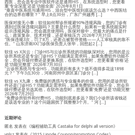
西医，您会选专业中医软件还是通用HIS，在系统选型时，您更看
重'专业深度'还是'功能全面'
2026年8月1日
"垂直中医系统与通用HIS，混合型中医馆到底该怎么选？中西医结
合的边界在哪里？" 早上8点30分，广东广州越秀 […]
医保对接无小事：软佳如何帮诊所规避90%违规风险，您的门诊有
遇到过医保违规问题吗？主要是什么类型，如果有一套系统能实时
提示违规风险，您会愿意使用吗，医保对接中，您最大的痛点是什
么：政策复杂、技术对接，还是审核压力
2026年7月31日
"医保违规3次，罚了8万，还差点被暂停资格——人工审核真的靠不
住。" 山东济南XX门诊医保负责人张华，回想起2 […]
软佳 vs X兴云：门诊HIS与云诊所系统的功能纵深对比，您用的是云
诊所系统还是专业门诊HIS？功能满足需求吗，如果免费软件功能不
全，您会升级付费还是更换系统，在软件选型时，您更看重'价格'还
是'功能完整度'
2026年7月30日
"云诊所系统与专业HIS，功能差距有多大？值不值得多花这1898
元？" 下午3点30分，河南郑州中原区某门诊分 […]
软佳 vs X九康：免费版的诱惑与专业服务的价值，您用的是诊所软
件还是门诊HIS？功能满足需求吗，如果免费软件功能不全，您会升
级付费还是另选其他，在软件选型时，您更看重'免费'还是'功能完整'
2026年7月29日
"免费诊所软件和付费HIS，功能到底差多远？我们小诊所该省钱还
是该选专业的？这个问题困扰了我整整3个月。" 河 […]
近期评论
匿名
发表在《
编程辅助工具 Castalia for delphi all version
》
ynlsz
发表在《
2015 Linode Coupon/promotion Codes
》