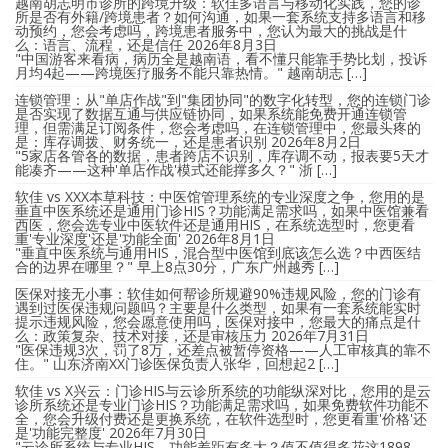
越南胡志明市诊所的跨境升级：软佳多语言与移动化实践，您的诊
所是否有外籍/跨境患者？如何沟通，如果一套系统支持多语言和移
动预约，您会考虑吗，跨境患者服务中，您认为最大的挑战是什
么：语言、流程，还是信任
2026年8月3日
"中国游客来看病，病历全是越南语，看不懂只能靠手势比划，投诉
月均4起——跨境医疗服务不能只靠热情。" 越南胡志 […]
连锁管理：从"单店作战"到"集团协同"的数字化转型，您的连锁门诊
是否实现了数据互通与供应链协同，如果系统能免费开通连锁管
理，但需满足订阅条件，您会考虑吗，在连锁管理中，您最头疼的
是：库存调拨、财务统一，还是患者识别
2026年8月2日
"5家店各管各的数据，患者跨店不识别，库存调不动，报表要5天才
能凑齐——这种'单店作战'模式还能撑多久？" 浙 […]
软佳 vs XXX本草科技：中医馆管理系统的专业深度之争，您用的是
垂直中医系统还是通用门诊HIS？功能满足需求吗，如果中医馆兼看
西医，您会选专业中医软件还是通用HIS，在系统选型时，您更看
重'专业深度'还是'功能全面'
2026年8月1日
"垂直中医系统与通用HIS，混合型中医馆到底该怎么选？中西医结
合的边界在哪里？" 早上8点30分，广东广州越秀 […]
医保对接无小事：软佳如何帮诊所规避90%违规风险，您的门诊有
遇到过医保违规问题吗？主要是什么类型，如果有一套系统能实时
提示违规风险，您会愿意使用吗，医保对接中，您最大的痛点是什
么：政策复杂、技术对接，还是审核压力
2026年7月31日
"医保违规3次，罚了8万，还差点被暂停资格——人工审核真的靠不
住。" 山东济南XX门诊医保负责人张华，回想起2 […]
软佳 vs X兴云：门诊HIS与云诊所系统的功能纵深对比，您用的是云
诊所系统还是专业门诊HIS？功能满足需求吗，如果免费软件功能不
全，您会升级付费还是更换系统，在软件选型时，您更看重'价格'还
是'功能完整度'
2026年7月30日
"云诊所系统与专业HIS，功能差距有多大？值不值得多花这1898