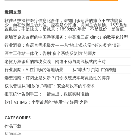
近期文章
软佳科技深耕医疗信息化多年，深知门诊运营的痛点不在功能多
少，而在数据是否到位、流程是否打通、协同是否顺畅。13万条预
置数据，不是炫技，是诚意；1898元的年费，不是低价，是价值。
柬埔寨金边诊所的中国游客服务：中英柬三语 clinics 的数字化转型
行业洞察：多语言需求爆发——从”锦上添花”到”必选项”的演进
医生工作站一体化：告别”多个系统反复切”的噩梦
老挝万象诊所的跨境实践：网络不稳与离线模式的应对
行业洞察：AI在门诊的落地场景——从”噱头”到”实用”的跨越
选型指南：订阅还是买断？门诊系统成本与灵活性的博弈
权限管理从”粗放”到”精细”：安全与效率的平衡术
报表统计告别手工：一键生成，数据实时准确
软佳 vs IMS：小型诊所的”够用”与”好用”之辩
CATEGORIES
作品下载
新闻事件