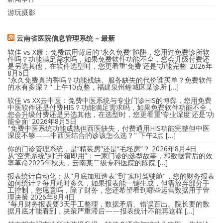
游玩摄影
云南省医院信息管理系统 – 最新
软佳 vs X康：免费试用背后的"永久免费"陷阱，您用过免费诊所软
件吗？功能满足需求吗，如果免费软件功能不全，您会升级付费还
是另选其他，在软件选型时，您更看重'免费'还是'功能完整'
2026年
8月6日
"永久免费真的香吗？功能残缺、服务缺失的代价谁买单？免费软件
的水有多深？" 上午10点整，福建泉州鲤城区某诊所 […]
软佳 vs XX云中医：免费中医系统与专业门诊HIS的博弈，您用免费
中医软件还是付费HIS？功能满足需求吗，如果免费软件功能不全，
您会升级付费还是另选其他，在选型时，您更看重'专业深度'还是'功
能全面'
2026年8月5日
"免费中医系统功能成熟但西医缺失，付费通用HIS功能完整但中医
深度不够——中西医结合的诊该怎么选？" 下午2点 […]
你的门诊管理系统，是“精装房”还是“毛坯房”？
2026年8月4日
从“空壳系统”到“开箱即用”：一家门诊的选型故事，和数据背后的效
率革命2025年秋天，云南某二级专科医院的陈院 […]
报表统计自动化：从"月底加班造表"到"实时驾驶舱"，您的财务报表
如何统计？每月耗时多久，如果报表能一键生成，但需放弃部分手
工控制，您愿意吗，除了财务，您还希望看到哪些运营数据用于管
理决策
2026年8月4日
"每月财务报表要3天手工整理，数据矛盾、错误百出。院长要的数
据月底才能看到，决策严重滞后——报表统计不能再这样 […]