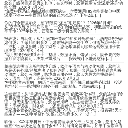
您会升级付费还是另选其他，在选型时，您更看重'专业深度'还是'功
能全面'
2026年8月5日
"免费中医系统功能成熟但西医缺失，付费通用HIS功能完整但中医
深度不够——中西医结合的诊该怎么选？" 下午2点 […]
你的门诊管理系统，是“精装房”还是“毛坯房”？
2026年8月4日
从“空壳系统”到“开箱即用”：一家门诊的选型故事，和数据背后的效
率革命2025年秋天，云南某二级专科医院的陈院 […]
报表统计自动化：从"月底加班造表"到"实时驾驶舱"，您的财务报表
如何统计？每月耗时多久，如果报表能一键生成，但需放弃部分手
工控制，您愿意吗，除了财务，您还希望看到哪些运营数据用于管
理决策
2026年8月4日
"每月财务报表要3天手工整理，数据矛盾、错误百出。院长要的数
据月底才能看到，决策严重滞后——报表统计不能再这样 […]
越南胡志明市诊所的跨境升级：软佳多语言与移动化实践，您的诊
所是否有外籍/跨境患者？如何沟通，如果一套系统支持多语言和移
动预约，您会考虑吗，跨境患者服务中，您认为最大的挑战是什
么：语言、流程，还是信任
2026年8月3日
"中国游客来看病，病历全是越南语，看不懂只能靠手势比划，投诉
月均4起——跨境医疗服务不能只靠热情。" 越南胡志 […]
连锁管理：从"单店作战"到"集团协同"的数字化转型，您的连锁门诊
是否实现了数据互通与供应链协同，如果系统能免费开通连锁管
理，但需满足订阅条件，您会考虑吗，在连锁管理中，您最头疼的
是：库存调拨、财务统一，还是患者识别
2026年8月2日
"5家店各管各的数据，患者跨店不识别，库存调不动，报表要5天才
能凑齐——这种'单店作战'模式还能撑多久？" 浙 […]
软佳 vs XXX本草科技：中医馆管理系统的专业深度之争，您用的是
垂直中医系统还是通用门诊HIS？功能满足需求吗，如果中医馆兼看