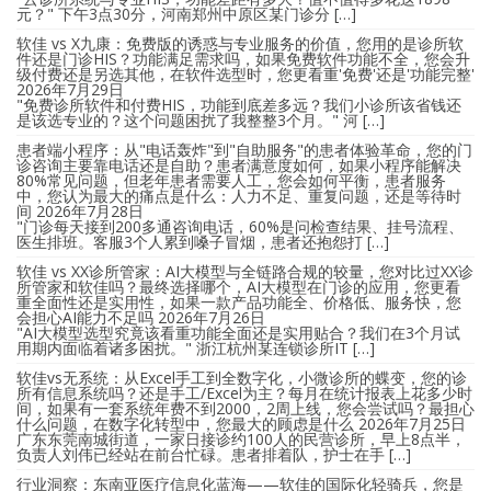
元？" 下午3点30分，河南郑州中原区某门诊分 […]
软佳 vs X九康：免费版的诱惑与专业服务的价值，您用的是诊所软
件还是门诊HIS？功能满足需求吗，如果免费软件功能不全，您会升
级付费还是另选其他，在软件选型时，您更看重'免费'还是'功能完整'
2026年7月29日
"免费诊所软件和付费HIS，功能到底差多远？我们小诊所该省钱还
是该选专业的？这个问题困扰了我整整3个月。" 河 […]
患者端小程序：从"电话轰炸"到"自助服务"的患者体验革命，您的门
诊咨询主要靠电话还是自助？患者满意度如何，如果小程序能解决
80%常见问题，但老年患者需要人工，您会如何平衡，患者服务
中，您认为最大的痛点是什么：人力不足、重复问题，还是等待时
间
2026年7月28日
"门诊每天接到200多通咨询电话，60%是问检查结果、挂号流程、
医生排班。客服3个人累到嗓子冒烟，患者还抱怨打 […]
软佳 vs XX诊所管家：AI大模型与全链路合规的较量，您对比过XX诊
所管家和软佳吗？最终选择哪个，AI大模型在门诊的应用，您更看
重全面性还是实用性，如果一款产品功能全、价格低、服务快，您
会担心AI能力不足吗
2026年7月26日
"AI大模型选型究竟该看重功能全面还是实用贴合？我们在3个月试
用期内面临着诸多困扰。" 浙江杭州某连锁诊所IT […]
软佳vs无系统：从Excel手工到全数字化，小微诊所的蝶变，您的诊
所有信息系统吗？还是手工/Excel为主？每月在统计报表上花多少时
间，如果有一套系统年费不到2000，2周上线，您会尝试吗？最担心
什么问题，在数字化转型中，您最大的顾虑是什么
2026年7月25日
广东东莞南城街道，一家日接诊约100人的民营诊所，早上8点半，
负责人刘伟已经站在前台忙碌。患者排着队，护士在手 […]
行业洞察：东南亚医疗信息化蓝海——软佳的国际化轻骑兵，您是