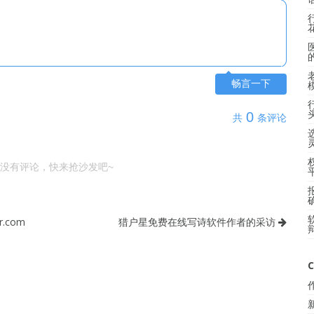
畅言一下
0
共
条评论
没有评论，快来抢沙发吧~
.com
猎户星免费在线写诗软件作者的采访
C