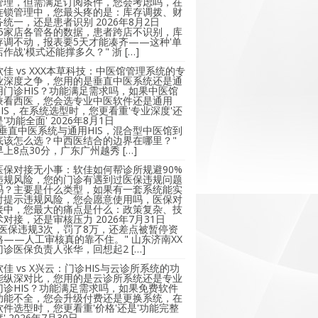
管理，但需满足订阅条件，您会考虑吗，在
连锁管理中，您最头疼的是：库存调拨、财
务统一，还是患者识别
2026年8月2日
"5家店各管各的数据，患者跨店不识别，库
存调不动，报表要5天才能凑齐——这种'单
店作战'模式还能撑多久？" 浙 […]
软佳 vs XXX本草科技：中医馆管理系统的专
业深度之争，您用的是垂直中医系统还是通
用门诊HIS？功能满足需求吗，如果中医馆
兼看西医，您会选专业中医软件还是通用
HIS，在系统选型时，您更看重'专业深度'还
是'功能全面'
2026年8月1日
"垂直中医系统与通用HIS，混合型中医馆到
底该怎么选？中西医结合的边界在哪里？"
早上8点30分，广东广州越秀 […]
医保对接无小事：软佳如何帮诊所规避90%
违规风险，您的门诊有遇到过医保违规问题
吗？主要是什么类型，如果有一套系统能实
时提示违规风险，您会愿意使用吗，医保对
接中，您最大的痛点是什么：政策复杂、技
术对接，还是审核压力
2026年7月31日
"医保违规3次，罚了8万，还差点被暂停资
格——人工审核真的靠不住。" 山东济南XX
门诊医保负责人张华，回想起2 […]
软佳 vs X兴云：门诊HIS与云诊所系统的功
能纵深对比，您用的是云诊所系统还是专业
门诊HIS？功能满足需求吗，如果免费软件
功能不全，您会升级付费还是更换系统，在
软件选型时，您更看重'价格'还是'功能完整
'
2026年7月30日