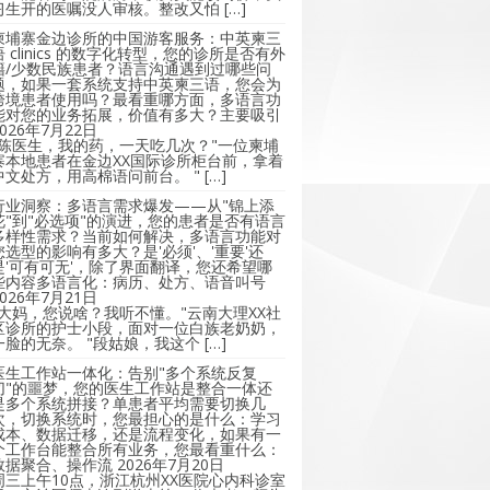
习生开的医嘱没人审核。整改又怕 […]
柬埔寨金边诊所的中国游客服务：中英柬三
语 clinics 的数字化转型，您的诊所是否有外
籍/少数民族患者？语言沟通遇到过哪些问
题，如果一套系统支持中英柬三语，您会为
跨境患者使用吗？最看重哪方面，多语言功
能对您的业务拓展，价值有多大？主要吸引
2026年7月22日
"陈医生，我的药，一天吃几次？"一位柬埔
寨本地患者在金边XX国际诊所柜台前，拿着
中文处方，用高棉语问前台。 " […]
行业洞察：多语言需求爆发——从"锦上添
花"到"必选项"的演进，您的患者是否有语言
多样性需求？当前如何解决，多语言功能对
您选型的影响有多大？是'必须'、'重要'还
是'可有可无'，除了界面翻译，您还希望哪
些内容多语言化：病历、处方、语音叫号
2026年7月21日
"大妈，您说啥？我听不懂。"云南大理XX社
区诊所的护士小段，面对一位白族老奶奶，
一脸的无奈。 "段姑娘，我这个 […]
医生工作站一体化：告别"多个系统反复
切"的噩梦，您的医生工作站是整合一体还
是多个系统拼接？单患者平均需要切换几
次，切换系统时，您最担心的是什么：学习
成本、数据迁移，还是流程变化，如果有一
个工作台能整合所有业务，您最看重什么：
数据聚合、操作流
2026年7月20日
周三上午10点，浙江杭州XX医院心内科诊室