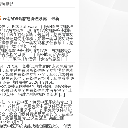
游玩摄影
云南省医院信息管理系统 – 最新
软佳 vs PCS Software：门诊HIS与"功能堆
砌"系统的对决，您用的系统功能全但体验
如何？医生抱怨多吗，选型时，您更看重功
能数量还是使用体验，如果一套系统功能全
但操作复杂，另一套功能稍少但很顺手，您
选哪个
2026年8月7日
"功能清单很长但难用的系统，与功能精炼
贴合流程的系统——门诊HIS到底该选哪
个？" 广东深圳某连锁门诊运营总监 […]
软佳 vs X康：免费试用背后的"永久免费"陷
阱，您用过免费诊所软件吗？功能满足需求
吗，如果免费软件功能不全，您会升级付费
还是另选其他，在软件选型时，您更看重'免
费'还是'功能完整'
2026年8月6日
"永久免费真的香吗？功能残缺、服务缺失
的代价谁买单？免费软件的水有多深？" 上
午10点整，福建泉州鲤城区某诊所 […]
软佳 vs XX云中医：免费中医系统与专业门
诊HIS的博弈，您用免费中医软件还是付费
HIS？功能满足需求吗，如果免费软件功能
不全，您会升级付费还是另选其他，在选型
时，您更看重'专业深度'还是'功能全面'
2026年8月5日
"免费中医系统功能成熟但西医缺失，付费