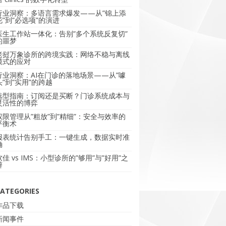
行业洞察：多语言需求爆发——从”锦上添
花”到”必选项”的演进
医生工作站一体化：告别”多个系统反复切”
的噩梦
老挝万象诊所的跨境实践：网络不稳与离线
模式的应对
行业洞察：AI在门诊的落地场景——从”噱
头”到”实用”的跨越
选型指南：订阅还是买断？门诊系统成本与
灵活性的博弈
权限管理从”粗放”到”精细”：安全与效率的
平衡术
报表统计告别手工：一键生成，数据实时准
确
软佳 vs IMS：小型诊所的”够用”与”好用”之
辩
ATEGORIES
作品下载
新闻事件