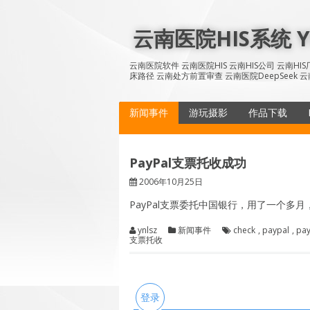
Skip
to
云南医院HIS系统 YN
content
云南医院软件 云南医院HIS 云南HIS公司 云南H
床路径 云南处方前置审查 云南医院DeepSeek 云
新闻事件
游玩摄影
作品下载
PayPal支票托收成功
2006年10月25日
PayPal支票委托中国银行，用了一个多
ynlsz
新闻事件
check
,
paypal
,
pa
支票托收
登录