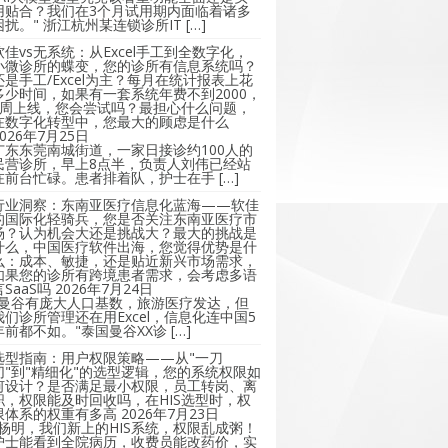
用贴合？我们在3个月试用期内面临着诸多
困扰。" 浙江杭州某连锁诊所IT […]
软佳vs无系统：从Excel手工到全数字化，
小微诊所的蝶变，您的诊所有信息系统吗？
还是手工/Excel为主？每月在统计报表上花
多少时间，如果有一套系统年费不到2000，
2周上线，您会尝试吗？最担心什么问题，
在数字化转型中，您最大的顾虑是什么
2026年7月25日
广东东莞南城街道，一家日接诊约100人的
民营诊所，早上8点半，负责人刘伟已经站
在前台忙碌。患者排着队，护士在手 […]
行业洞察：东南亚医疗信息化蓝海——软佳
的国际化轻骑兵，您是否关注东南亚医疗市
场？认为机会大还是挑战大？最大的挑战是
什么，中国医疗软件出海，您觉得优势是什
么：成本、敏捷，还是贴近新兴市场需求，
如果您的诊所有跨境患者需求，会考虑多语
言SaaS吗
2026年7月24日
"曼谷有庞大人口基数，旅游医疗发达，但
我们诊所管理还在用Excel，信息化连中国5
年前都不如。"泰国曼谷XX诊 […]
选型指南：用户权限策略——从"一刀
切"到"精细化"的选型逻辑，您的系统权限如
何设计？是否满足最小权限，员工转岗、离
职，权限能及时回收吗，在HIS选型时，权
限体系的权重有多高
2026年7月23日
"杨明，我们新上的HIS系统，权限乱成粥！
护士能看到全院病历，收费员能改药价，实