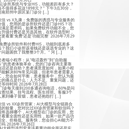
"云诊所系统与专业HIS，功能差距有多大？
值不值得多花这1898元？" 下午3点30分，
河南郑州中原区某门诊分 […]
软佳 vs X九康：免费版的诱惑与专业服务的
价值，您用的是诊所软件还是门诊HIS？功
能满足需求吗，如果免费软件功能不全，您
会升级付费还是另选其他，在软件选型时，
您更看重'免费'还是'功能完整'
2026年7月29
日
"免费诊所软件和付费HIS，功能到底差多
远？我们小诊所该省钱还是该选专业的？这
个问题困扰了我整整3个月。" 河 […]
患者端小程序：从"电话轰炸"到"自助服
务"的患者体验革命，您的门诊咨询主要靠
电话还是自助？患者满意度如何，如果小程
序能解决80%常见问题，但老年患者需要人
工，您会如何平衡，患者服务中，您认为最
大的痛点是什么：人力不足、重复问题，还
是等待时间
2026年7月28日
"门诊每天接到200多通咨询电话，60%是问
检查结果、挂号流程、医生排班。客服3个
人累到嗓子冒烟，患者还抱怨打 […]
软佳 vs XX诊所管家：AI大模型与全链路合
规的较量，您对比过XX诊所管家和软佳吗？
最终选择哪个，AI大模型在门诊的应用，您
更看重全面性还是实用性，如果一款产品功
能全、价格低、服务快，您会担心AI能力不
足吗
2026年7月26日
"AI大模型选型究竟该看重功能全面还是实