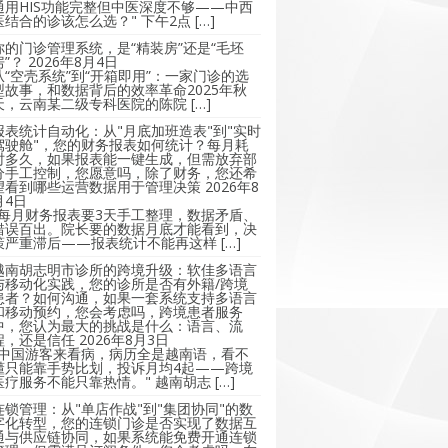
通用HIS功能完整但中医深度不够——中西
医结合的诊该怎么选？" 下午2点 […]
你的门诊管理系统，是“精装房”还是“毛坯
房”？
2026年8月4日
从“空壳系统”到“开箱即用”：一家门诊的选
型故事，和数据背后的效率革命2025年秋
天，云南某二级专科医院的陈院 […]
报表统计自动化：从"月底加班造表"到"实时
驾驶舱"，您的财务报表如何统计？每月耗
时多久，如果报表能一键生成，但需放弃部
分手工控制，您愿意吗，除了财务，您还希
望看到哪些运营数据用于管理决策
2026年8
月4日
"每月财务报表要3天手工整理，数据矛盾、
错误百出。院长要的数据月底才能看到，决
策严重滞后——报表统计不能再这样 […]
越南胡志明市诊所的跨境升级：软佳多语言
与移动化实践，您的诊所是否有外籍/跨境
患者？如何沟通，如果一套系统支持多语言
和移动预约，您会考虑吗，跨境患者服务
中，您认为最大的挑战是什么：语言、流
程，还是信任
2026年8月3日
"中国游客来看病，病历全是越南语，看不
懂只能靠手势比划，投诉月均4起——跨境
医疗服务不能只靠热情。" 越南胡志 […]
连锁管理：从"单店作战"到"集团协同"的数
字化转型，您的连锁门诊是否实现了数据互
通与供应链协同，如果系统能免费开通连锁