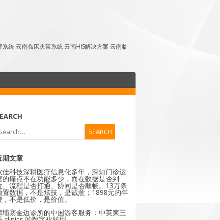
点评系统 云南临床决策系统 云南HIS解决方案 云南临
EARCH
近期文章
软佳科技深耕医疗信息化多年，深知门诊运
营的痛点不在功能多少，而在数据是否到
位、流程是否打通、协同是否顺畅。13万条
预置数据，不是炫技，是诚意；1898元的年
费，不是低价，是价值。
柬埔寨金边诊所的中国游客服务：中英柬三
 clinics 的数字化转型