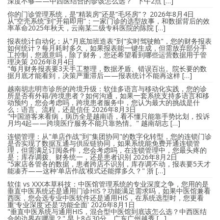
深度不够——中西医结合的诊该怎么选？" 下午2点 […]
你的门诊管理系统，是“精装房”还是“毛坯房”？
2026年8月4日
从“空壳系统”到“开箱即用”：一家门诊的选型故事，和数据背后的效
率革命2025年秋天，云南某二级专科医院的陈院 […]
报表统计自动化：从"月底加班造表"到"实时驾驶舱"，您的财务报表
如何统计？每月耗时多久，如果报表能一键生成，但需放弃部分手
工控制，您愿意吗，除了财务，您还希望看到哪些运营数据用于管
理决策
2026年8月4日
"每月财务报表要3天手工整理，数据矛盾、错误百出。院长要的数
据月底才能看到，决策严重滞后——报表统计不能再这样 […]
越南胡志明市诊所的跨境升级：软佳多语言与移动化实践，您的诊
所是否有外籍/跨境患者？如何沟通，如果一套系统支持多语言和移
动预约，您会考虑吗，跨境患者服务中，您认为最大的挑战是什
么：语言、流程，还是信任
2026年8月3日
"中国游客来看病，病历全是越南语，看不懂只能靠手势比划，投诉
月均4起——跨境医疗服务不能只靠热情。" 越南胡志 […]
连锁管理：从"单店作战"到"集团协同"的数字化转型，您的连锁门诊
是否实现了数据互通与供应链协同，如果系统能免费开通连锁管
理，但需满足订阅条件，您会考虑吗，在连锁管理中，您最头疼的
是：库存调拨、财务统一，还是患者识别
2026年8月2日
"5家店各管各的数据，患者跨店不识别，库存调不动，报表要5天才
能凑齐——这种'单店作战'模式还能撑多久？" 浙 […]
软佳 vs XXX本草科技：中医馆管理系统的专业深度之争，您用的是
垂直中医系统还是通用门诊HIS？功能满足需求吗，如果中医馆兼看
西医，您会选专业中医软件还是通用HIS，在系统选型时，您更看
重'专业深度'还是'功能全面'
2026年8月1日
"垂直中医系统与通用HIS，混合型中医馆到底该怎么选？中西医结
合的边界在哪里？" 早上8点30分，广东广州越秀 […]