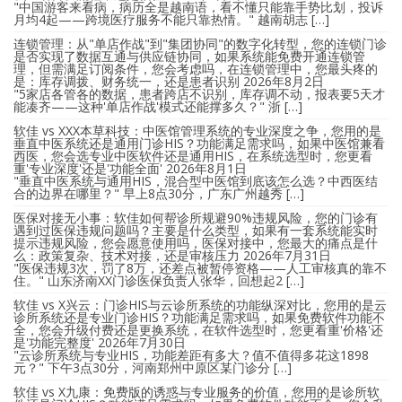
"中国游客来看病，病历全是越南语，看不懂只能靠手势比划，投诉
月均4起——跨境医疗服务不能只靠热情。" 越南胡志 […]
连锁管理：从"单店作战"到"集团协同"的数字化转型，您的连锁门诊
是否实现了数据互通与供应链协同，如果系统能免费开通连锁管
理，但需满足订阅条件，您会考虑吗，在连锁管理中，您最头疼的
是：库存调拨、财务统一，还是患者识别
2026年8月2日
"5家店各管各的数据，患者跨店不识别，库存调不动，报表要5天才
能凑齐——这种'单店作战'模式还能撑多久？" 浙 […]
软佳 vs XXX本草科技：中医馆管理系统的专业深度之争，您用的是
垂直中医系统还是通用门诊HIS？功能满足需求吗，如果中医馆兼看
西医，您会选专业中医软件还是通用HIS，在系统选型时，您更看
重'专业深度'还是'功能全面'
2026年8月1日
"垂直中医系统与通用HIS，混合型中医馆到底该怎么选？中西医结
合的边界在哪里？" 早上8点30分，广东广州越秀 […]
医保对接无小事：软佳如何帮诊所规避90%违规风险，您的门诊有
遇到过医保违规问题吗？主要是什么类型，如果有一套系统能实时
提示违规风险，您会愿意使用吗，医保对接中，您最大的痛点是什
么：政策复杂、技术对接，还是审核压力
2026年7月31日
"医保违规3次，罚了8万，还差点被暂停资格——人工审核真的靠不
住。" 山东济南XX门诊医保负责人张华，回想起2 […]
软佳 vs X兴云：门诊HIS与云诊所系统的功能纵深对比，您用的是云
诊所系统还是专业门诊HIS？功能满足需求吗，如果免费软件功能不
全，您会升级付费还是更换系统，在软件选型时，您更看重'价格'还
是'功能完整度'
2026年7月30日
"云诊所系统与专业HIS，功能差距有多大？值不值得多花这1898
元？" 下午3点30分，河南郑州中原区某门诊分 […]
软佳 vs X九康：免费版的诱惑与专业服务的价值，您用的是诊所软