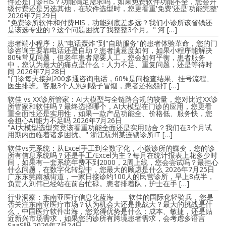
件还是门诊HIS？功能满足需求吗，如果免费软件功能不全，您会升
级付费还是另选其他，在软件选型时，您更看重'免费'还是'功能完整'
2026年7月29日
"免费诊所软件和付费HIS，功能到底差多远？我们小诊所该省钱还
是该选专业的？这个问题困扰了我整整3个月。" 河 […]
患者端小程序：从"电话轰炸"到"自助服务"的患者体验革命，您的门
诊咨询主要靠电话还是自助？患者满意度如何，如果小程序能解决
80%常见问题，但老年患者需要人工，您会如何平衡，患者服务
中，您认为最大的痛点是什么：人力不足、重复问题，还是等待时
间
2026年7月28日
"门诊每天接到200多通咨询电话，60%是问检查结果、挂号流程、
医生排班。客服3个人累到嗓子冒烟，患者还抱怨打 […]
软佳 vs XX诊所管家：AI大模型与全链路合规的较量，您对比过XX诊
所管家和软佳吗？最终选择哪个，AI大模型在门诊的应用，您更看
重全面性还是实用性，如果一款产品功能全、价格低、服务快，您
会担心AI能力不足吗
2026年7月26日
"AI大模型选型究竟该看重功能全面还是实用贴合？我们在3个月试
用期内面临着诸多困扰。" 浙江杭州某连锁诊所IT […]
软佳vs无系统：从Excel手工到全数字化，小微诊所的蝶变，您的诊
所有信息系统吗？还是手工/Excel为主？每月在统计报表上花多少时
间，如果有一套系统年费不到2000，2周上线，您会尝试吗？最担心
什么问题，在数字化转型中，您最大的顾虑是什么
2026年7月25日
广东东莞南城街道，一家日接诊约100人的民营诊所，早上8点半，
负责人刘伟已经站在前台忙碌。患者排着队，护士在手 […]
行业洞察：东南亚医疗信息化蓝海——软佳的国际化轻骑兵，您是
否关注东南亚医疗市场？认为机会大还是挑战大？最大的挑战是什
么，中国医疗软件出海，您觉得优势是什么：成本、敏捷，还是贴
近新兴市场需求，如果您的诊所有跨境患者需求，会考虑多语言
SaaS吗
2026年7月24日