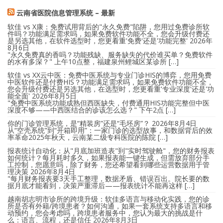
云南省医院信息管理系统 – 最新
软佳 vs X康：免费试用背后的"永久免费"陷阱，您用过免费诊所软
件吗？功能满足需求吗，如果免费软件功能不全，您会升级付费还
是另选其他，在软件选型时，您更看重'免费'还是'功能完整'
2026年
8月6日
"永久免费真的香吗？功能残缺、服务缺失的代价谁买单？免费软件
的水有多深？" 上午10点整，福建泉州鲤城区某诊所 […]
软佳 vs XX云中医：免费中医系统与专业门诊HIS的博弈，您用免费
中医软件还是付费HIS？功能满足需求吗，如果免费软件功能不全，
您会升级付费还是另选其他，在选型时，您更看重'专业深度'还是'功
能全面'
2026年8月5日
"免费中医系统功能成熟但西医缺失，付费通用HIS功能完整但中医
深度不够——中西医结合的诊该怎么选？" 下午2点 […]
你的门诊管理系统，是“精装房”还是“毛坯房”？
2026年8月4日
从“空壳系统”到“开箱即用”：一家门诊的选型故事，和数据背后的效
率革命2025年秋天，云南某二级专科医院的陈院 […]
报表统计自动化：从"月底加班造表"到"实时驾驶舱"，您的财务报表
如何统计？每月耗时多久，如果报表能一键生成，但需放弃部分手
工控制，您愿意吗，除了财务，您还希望看到哪些运营数据用于管
理决策
2026年8月4日
"每月财务报表要3天手工整理，数据矛盾、错误百出。院长要的数
据月底才能看到，决策严重滞后——报表统计不能再这样 […]
越南胡志明市诊所的跨境升级：软佳多语言与移动化实践，您的诊
所是否有外籍/跨境患者？如何沟通，如果一套系统支持多语言和移
动预约，您会考虑吗，跨境患者服务中，您认为最大的挑战是什
么：语言、流程，还是信任
2026年8月3日