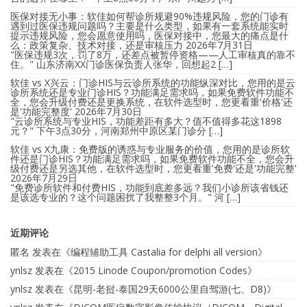
医保对接无小事：软佳如何帮诊所规避90%违规风险，您的门诊有
遇到过医保违规问题吗？主要是什么类型，如果有一套系统能实时
提示违规风险，您会愿意使用吗，医保对接中，您最大的痛点是什
么：政策复杂、技术对接，还是审核压力
2026年7月31日
"医保违规3次，罚了8万，还差点被暂停资格——人工审核真的靠不
住。" 山东济南XX门诊医保负责人张华，回想起2 […]
软佳 vs X兴云：门诊HIS与云诊所系统的功能纵深对比，您用的是云
诊所系统还是专业门诊HIS？功能满足需求吗，如果免费软件功能不
全，您会升级付费还是更换系统，在软件选型时，您更看重'价格'还
是'功能完整度'
2026年7月30日
"云诊所系统与专业HIS，功能差距有多大？值不值得多花这1898
元？" 下午3点30分，河南郑州中原区某门诊分 […]
软佳 vs X九康：免费版的诱惑与专业服务的价值，您用的是诊所软
件还是门诊HIS？功能满足需求吗，如果免费软件功能不全，您会升
级付费还是另选其他，在软件选型时，您更看重'免费'还是'功能完整'
2026年7月29日
"免费诊所软件和付费HIS，功能到底差多远？我们小诊所该省钱还
是该选专业的？这个问题困扰了我整整3个月。" 河 […]
近期评论
匿名
发表在《
编程辅助工具 Castalia for delphi all version
》
ynlsz
发表在《
2015 Linode Coupon/promotion Codes
》
ynlsz
发表在《
昆明-老挝-泰国29天6000公里自驾游(七、D8)
》