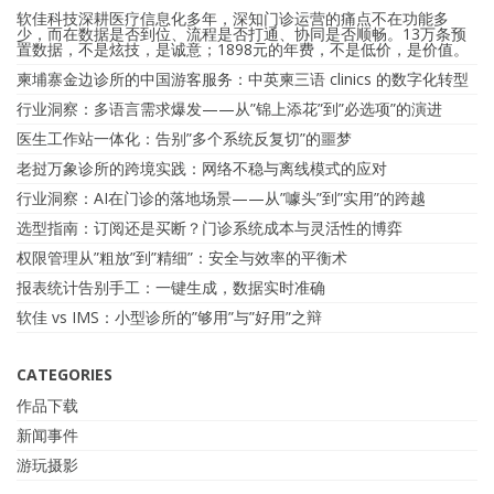
软佳科技深耕医疗信息化多年，深知门诊运营的痛点不在功能多
少，而在数据是否到位、流程是否打通、协同是否顺畅。13万条预
置数据，不是炫技，是诚意；1898元的年费，不是低价，是价值。
柬埔寨金边诊所的中国游客服务：中英柬三语 clinics 的数字化转型
行业洞察：多语言需求爆发——从”锦上添花”到”必选项”的演进
医生工作站一体化：告别”多个系统反复切”的噩梦
老挝万象诊所的跨境实践：网络不稳与离线模式的应对
行业洞察：AI在门诊的落地场景——从”噱头”到”实用”的跨越
选型指南：订阅还是买断？门诊系统成本与灵活性的博弈
权限管理从”粗放”到”精细”：安全与效率的平衡术
报表统计告别手工：一键生成，数据实时准确
软佳 vs IMS：小型诊所的”够用”与”好用”之辩
CATEGORIES
作品下载
新闻事件
游玩摄影