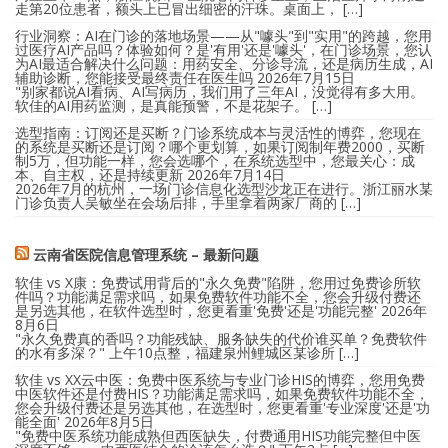
走第20位患者，额头上已冒出细密的汗珠。桌面上， […]
行业洞察：AI在门诊的落地场景——从"噱头"到"实用"的跨越，您用
过医疗AI产品吗？体验如何？是'有用'还是'噱头'，在门诊场景，您认
为AI最适合解决什么问题：用药安全、分诊导流，还是病历生成，AI
辅助诊断，您能接受最终责任在医生吗
2026年7月15日
"别家都说AI看病、AI写病历，我们用了三年AI，没觉得有多大用。
软佳的AI用药监测，是真能预警，不是花架子。 […]
选型指南：订阅还是买断？门诊系统成本与灵活性的博弈，您现在
的系统是买断还是订阅？哪个更划算，如果订阅制年费2000，买断
制5万，但功能一样，您会选哪个，在系统选型中，您最关心：成
本、自主权，还是持续更新
2026年7月14日
2026年7月的杭州，一场门诊信息化选型沙龙正在进行。浙江丽水某
门诊负责人吴敏坐在会场后排，手里拿着两家厂商的 […]
云南省医院信息管理系统 – 最新问题
软佳 vs X康：免费试用背后的"永久免费"陷阱，您用过免费诊所软
件吗？功能满足需求吗，如果免费软件功能不全，您会升级付费还
是另选其他，在软件选型时，您更看重'免费'还是'功能完整'
2026年
8月6日
"永久免费真的香吗？功能残缺、服务缺失的代价谁买单？免费软件
的水有多深？" 上午10点整，福建泉州鲤城区某诊所 […]
软佳 vs XX云中医：免费中医系统与专业门诊HIS的博弈，您用免费
中医软件还是付费HIS？功能满足需求吗，如果免费软件功能不全，
您会升级付费还是另选其他，在选型时，您更看重'专业深度'还是'功
能全面'
2026年8月5日
"免费中医系统功能成熟但西医缺失，付费通用HIS功能完整但中医