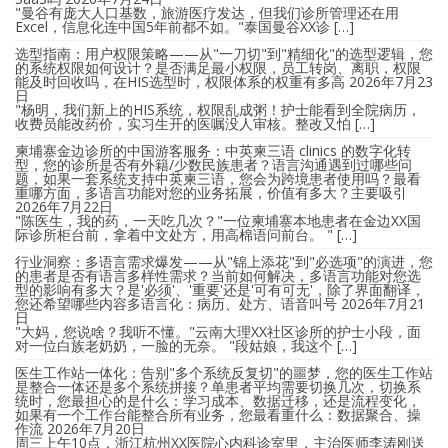
"曼谷有庞大人口基数，旅游医疗发达，但我们诊所管理还在用
Excel，信息化连中国5年前都不如。"泰国曼谷XX诊 […]
选型指南：用户权限策略——从"一刀切"到"精细化"的选型逻辑，您
的系统权限如何设计？是否满足最小权限，员工转岗、离职，权限
能及时回收吗，在HIS选型时，权限体系的权重有多高
2026年7月23
日
"杨明，我们新上的HIS系统，权限乱成粥！护士能看到全院病历，
收费员能改药价，实习生开的医嘱没人审核。整改又怕 […]
柬埔寨金边诊所的中国游客服务：中英柬三语 clinics 的数字化转
型，您的诊所是否有外籍/少数民族患者？语言沟通遇到过哪些问
题，如果一套系统支持中英柬三语，您会为跨境患者使用吗？最看
重哪方面，多语言功能对您的业务拓展，价值有多大？主要吸引
2026年7月22日
"陈医生，我的药，一天吃几次？"一位柬埔寨本地患者在金边XX国
际诊所柜台前，拿着中文处方，用高棉语问前台。 " […]
行业洞察：多语言需求爆发——从"锦上添花"到"必选项"的演进，您
的患者是否有语言多样性需求？当前如何解决，多语言功能对您选
型的影响有多大？是'必须'、'重要'还是'可有可无'，除了界面翻译，
您还希望哪些内容多语言化：病历、处方、语音叫号
2026年7月21
日
"大妈，您说啥？我听不懂。"云南大理XX社区诊所的护士小段，面
对一位白族老奶奶，一脸的无奈。 "段姑娘，我这个 […]
医生工作站一体化：告别"多个系统反复切"的噩梦，您的医生工作站
是整合一体还是多个系统拼接？单患者平均需要切换几次，切换系
统时，您最担心的是什么：学习成本、数据迁移，还是流程变化，
如果有一个工作台能整合所有业务，您最看重什么：数据聚合、操
作流
2026年7月20日
周三上午10点，浙江杭州XX医院心内科诊室里，主治医师李涛刚送