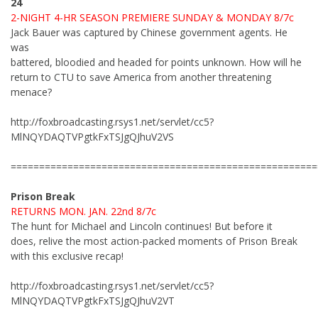
24
2-NIGHT 4-HR SEASON PREMIERE SUNDAY & MONDAY 8/7c
Jack Bauer was captured by Chinese government agents. He
was
battered, bloodied and headed for points unknown. How will he
return to CTU to save America from another threatening
menace?
http://foxbroadcasting.rsys1.net/servlet/cc5?
MlNQYDAQTVPgtkFxTSJgQJhuV2VS
======================================================
Prison Break
RETURNS MON. JAN. 22nd 8/7c
The hunt for Michael and Lincoln continues! But before it
does, relive the most action-packed moments of Prison Break
with this exclusive recap!
http://foxbroadcasting.rsys1.net/servlet/cc5?
MlNQYDAQTVPgtkFxTSJgQJhuV2VT