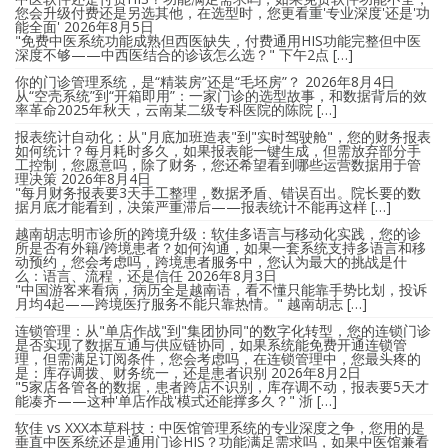
您会升级付费还是另选其他，在选型时，您更看重'专业深度'还是'功
能全面'
2026年8月5日
"免费中医系统功能成熟但西医缺失，付费通用HIS功能完整但中医
深度不够——中西医结合的诊该怎么选？" 下午2点 […]
你的门诊管理系统，是“精装房”还是“毛坯房”？
2026年8月4日
从“空壳系统”到“开箱即用”：一家门诊的选型故事，和数据背后的效
率革命2025年秋天，云南某二级专科医院的陈院 […]
报表统计自动化：从"月底加班造表"到"实时驾驶舱"，您的财务报表
如何统计？每月耗时多久，如果报表能一键生成，但需放弃部分手
工控制，您愿意吗，除了财务，您还希望看到哪些运营数据用于管
理决策
2026年8月4日
"每月财务报表要3天手工整理，数据矛盾、错误百出。院长要的数
据月底才能看到，决策严重滞后——报表统计不能再这样 […]
越南胡志明市诊所的跨境升级：软佳多语言与移动化实践，您的诊
所是否有外籍/跨境患者？如何沟通，如果一套系统支持多语言和移
动预约，您会考虑吗，跨境患者服务中，您认为最大的挑战是什
么：语言、流程，还是信任
2026年8月3日
"中国游客来看病，病历全是越南语，看不懂只能靠手势比划，投诉
月均4起——跨境医疗服务不能只靠热情。" 越南胡志 […]
连锁管理：从"单店作战"到"集团协同"的数字化转型，您的连锁门诊
是否实现了数据互通与供应链协同，如果系统能免费开通连锁管
理，但需满足订阅条件，您会考虑吗，在连锁管理中，您最头疼的
是：库存调拨、财务统一，还是患者识别
2026年8月2日
"5家店各管各的数据，患者跨店不识别，库存调不动，报表要5天才
能凑齐——这种'单店作战'模式还能撑多久？" 浙 […]
软佳 vs XXX本草科技：中医馆管理系统的专业深度之争，您用的是
垂直中医系统还是通用门诊HIS？功能满足需求吗，如果中医馆兼看