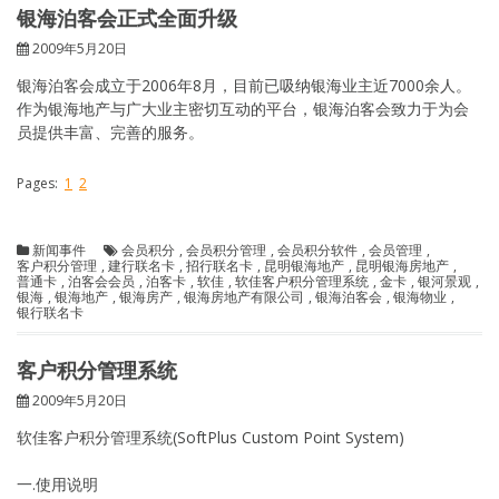
银海泊客会正式全面升级
2009年5月20日
银海泊客会成立于2006年8月，目前已吸纳银海业主近7000余人。
作为银海地产与广大业主密切互动的平台，银海泊客会致力于为会
员提供丰富、完善的服务。
Pages:
1
2
新闻事件
会员积分
,
会员积分管理
,
会员积分软件
,
会员管理
,
客户积分管理
,
建行联名卡
,
招行联名卡
,
昆明银海地产
,
昆明银海房地产
,
普通卡
,
泊客会会员
,
泊客卡
,
软佳
,
软佳客户积分管理系统
,
金卡
,
银河景观
,
银海
,
银海地产
,
银海房产
,
银海房地产有限公司
,
银海泊客会
,
银海物业
,
银行联名卡
客户积分管理系统
2009年5月20日
软佳客户积分管理系统(SoftPlus Custom Point System)
一.使用说明