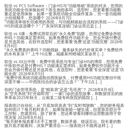
软佳 vs PCS Software：门诊HIS与"功能堆砌"系统的对决，您用的
系统功能全但体验如何？医生抱怨多吗，选型时，您更看重功能数
量还是使用体验，如果一套系统功能全但操作复杂，另一套功能稍
少但很顺手，您选哪个
2026年8月7日
"功能清单很长但难用的系统，与功能精炼贴合流程的系统——门诊
HIS到底该选哪个？" 广东深圳某连锁门诊运营总监 […]
软佳 vs X康：免费试用背后的"永久免费"陷阱，您用过免费诊所软
件吗？功能满足需求吗，如果免费软件功能不全，您会升级付费还
是另选其他，在软件选型时，您更看重'免费'还是'功能完整'
2026年
8月6日
"永久免费真的香吗？功能残缺、服务缺失的代价谁买单？免费软件
的水有多深？" 上午10点整，福建泉州鲤城区某诊所 […]
软佳 vs XX云中医：免费中医系统与专业门诊HIS的博弈，您用免费
中医软件还是付费HIS？功能满足需求吗，如果免费软件功能不全，
您会升级付费还是另选其他，在选型时，您更看重'专业深度'还是'功
能全面'
2026年8月5日
"免费中医系统功能成熟但西医缺失，付费通用HIS功能完整但中医
深度不够——中西医结合的诊该怎么选？" 下午2点 […]
你的门诊管理系统，是“精装房”还是“毛坯房”？
2026年8月4日
从“空壳系统”到“开箱即用”：一家门诊的选型故事，和数据背后的效
率革命2025年秋天，云南某二级专科医院的陈院 […]
报表统计自动化：从"月底加班造表"到"实时驾驶舱"，您的财务报表
如何统计？每月耗时多久，如果报表能一键生成，但需放弃部分手
工控制，您愿意吗，除了财务，您还希望看到哪些运营数据用于管
理决策
2026年8月4日
"每月财务报表要3天手工整理，数据矛盾、错误百出。院长要的数
据月底才能看到，决策严重滞后——报表统计不能再这样 […]