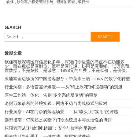
,
软佳
,
软佳客户积分管理系统
,
银海泊客会
,
银行卡
SEARCH
近期文章
软佳科技深耕医疗信息化多年，深知门诊运营的痛点不在功能多
少，而在数据是否到位、流程是否打通、协同是否顺畅。13万条预
置数据，不是炫技，是诚意；1898元的年费，不是低价，是价值。
柬埔寨金边诊所的中国游客服务：中英柬三语 clinics 的数字化转型
行业洞察：多语言需求爆发——从”锦上添花”到”必选项”的演进
医生工作站一体化：告别”多个系统反复切”的噩梦
老挝万象诊所的跨境实践：网络不稳与离线模式的应对
行业洞察：AI在门诊的落地场景——从”噱头”到”实用”的跨越
选型指南：订阅还是买断？门诊系统成本与灵活性的博弈
权限管理从”粗放”到”精细”：安全与效率的平衡术
报表统计告别手工：一键生成，数据实时准确