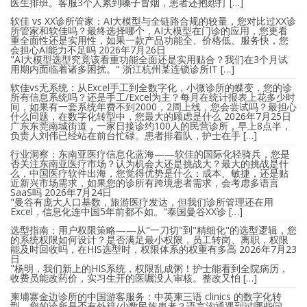
医生排班。客服3个人累到嗓子冒烟，患者还抱怨打 […]
软佳 vs XX诊所管家：AI大模型与全链路合规的较量，您对比过XX诊
所管家和软佳吗？最终选择哪个，AI大模型在门诊的应用，您更看
重全面性还是实用性，如果一款产品功能全、价格低、服务快，您
会担心AI能力不足吗
2026年7月26日
"AI大模型选型究竟该看重功能全面还是实用贴合？我们在3个月试
用期内面临着诸多困扰。" 浙江杭州某连锁诊所IT […]
软佳vs无系统：从Excel手工到全数字化，小微诊所的蝶变，您的诊
所有信息系统吗？还是手工/Excel为主？每月在统计报表上花多少时
间，如果有一套系统年费不到2000，2周上线，您会尝试吗？最担心
什么问题，在数字化转型中，您最大的顾虑是什么
2026年7月25日
广东东莞南城街道，一家日接诊约100人的民营诊所，早上8点半，
负责人刘伟已经站在前台忙碌。患者排着队，护士在手 […]
行业洞察：东南亚医疗信息化蓝海——软佳的国际化轻骑兵，您是
否关注东南亚医疗市场？认为机会大还是挑战大？最大的挑战是什
么，中国医疗软件出海，您觉得优势是什么：成本、敏捷，还是贴
近新兴市场需求，如果您的诊所有跨境患者需求，会考虑多语言
SaaS吗
2026年7月24日
"曼谷有庞大人口基数，旅游医疗发达，但我们诊所管理还在用
Excel，信息化连中国5年前都不如。"泰国曼谷XX诊 […]
选型指南：用户权限策略——从"一刀切"到"精细化"的选型逻辑，您
的系统权限如何设计？是否满足最小权限，员工转岗、离职，权限
能及时回收吗，在HIS选型时，权限体系的权重有多高
2026年7月23
日
"杨明，我们新上的HIS系统，权限乱成粥！护士能看到全院病历，
收费员能改药价，实习生开的医嘱没人审核。整改又怕 […]
柬埔寨金边诊所的中国游客服务：中英柬三语 clinics 的数字化转
型，您的诊所是否有外籍/少数民族患者？语言沟通遇到过哪些问