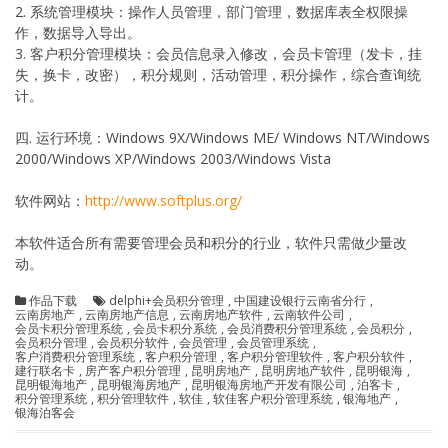
2. 系统管理模块：操作人员管理，部门管理，数据库表全权限操
作，数据导入导出。
3. 客户积分管理模块：会员信息录入修改，会员卡管理（发卡，挂
失，换卡，改密），积分规则，活动管理，积分操作，综合查询统
计。
四. 运行环境：Windows 9X/Windows ME/ Windows NT/Windows
2000/Windows XP/Windows 2003/Windows Vista
软件网站：
http://www.softplus.org/
本软件适合所有需要管理会员和积分的行业，软件只需做少量改
动。
作品下载
delphi+会员积分管理
,
中国建设银行云南省分行
,
云南房地产
,
云南房地产信息
,
云南房地产软件
,
云南软件公司
,
会员卡积分管理系统
,
会员卡积分系统
,
会员消费积分管理系统
,
会员积分
,
会员积分管理
,
会员积分软件
,
会员管理
,
会员管理系统
,
客户消费积分管理系统
,
客户积分管理
,
客户积分管理软件
,
客户积分软件
,
建行联名卡
,
房产客户积分管理
,
昆明房地产
,
昆明房地产软件
,
昆明银海
,
昆明银海地产
,
昆明银海房地产
,
昆明银海房地产开发有限公司
,
泊客卡
,
积分管理系统
,
积分管理软件
,
软佳
,
软佳客户积分管理系统
,
银海地产
,
银海泊客会