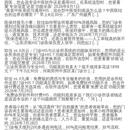
西医，您会选专业中医软件还是通用HIS，在系统选型时，您更看
重'专业深度'还是'功能全面'
2026年8月1日
"垂直中医系统与通用HIS，混合型中医馆到底该怎么选？中西医结
合的边界在哪里？" 早上8点30分，广东广州越秀 […]
医保对接无小事：软佳如何帮诊所规避90%违规风险，您的门诊有
遇到过医保违规问题吗？主要是什么类型，如果有一套系统能实时
提示违规风险，您会愿意使用吗，医保对接中，您最大的痛点是什
么：政策复杂、技术对接，还是审核压力
2026年7月31日
"医保违规3次，罚了8万，还差点被暂停资格——人工审核真的靠不
住。" 山东济南XX门诊医保负责人张华，回想起2 […]
软佳 vs X兴云：门诊HIS与云诊所系统的功能纵深对比，您用的是云
诊所系统还是专业门诊HIS？功能满足需求吗，如果免费软件功能不
全，您会升级付费还是更换系统，在软件选型时，您更看重'价格'还
是'功能完整度'
2026年7月30日
"云诊所系统与专业HIS，功能差距有多大？值不值得多花这1898
元？" 下午3点30分，河南郑州中原区某门诊分 […]
软佳 vs X九康：免费版的诱惑与专业服务的价值，您用的是诊所软
件还是门诊HIS？功能满足需求吗，如果免费软件功能不全，您会升
级付费还是另选其他，在软件选型时，您更看重'免费'还是'功能完整'
2026年7月29日
"免费诊所软件和付费HIS，功能到底差多远？我们小诊所该省钱还
是该选专业的？这个问题困扰了我整整3个月。" 河 […]
患者端小程序：从"电话轰炸"到"自助服务"的患者体验革命，您的门
诊咨询主要靠电话还是自助？患者满意度如何，如果小程序能解决
80%常见问题，但老年患者需要人工，您会如何平衡，患者服务
中，您认为最大的痛点是什么：人力不足、重复问题，还是等待时
间
2026年7月28日
"门诊每天接到200多通咨询电话，60%是问检查结果、挂号流程、