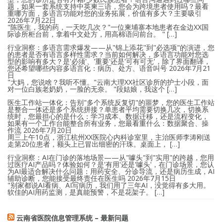
题，如果一套系统支持中英柬三语，您会为跨境患者使用吗？最看
重哪方面，多语言功能对您的业务拓展，价值有多大？主要吸引
2026年7月22日
"陈医生，我的药，一天吃几次？"一位柬埔寨本地患者在金边XX国
际诊所柜台前，拿着中文处方，用高棉语问前台。 " […]
行业洞察：多语言需求爆发——从"锦上添花"到"必选项"的演进，您
的患者是否有语言多样性需求？当前如何解决，多语言功能对您选
型的影响有多大？是'必须'、'重要'还是'可有可无'，除了界面翻译，
您还希望哪些内容多语言化：病历、处方、语音叫号
2026年7月21
日
"大妈，您说啥？我听不懂。"云南大理XX社区诊所的护士小段，面
对一位白族老奶奶，一脸的无奈。 "段姑娘，我这个 […]
医生工作站一体化：告别"多个系统反复切"的噩梦，您的医生工作站
是整合一体还是多个系统拼接？单患者平均需要切换几次，切换系
统时，您最担心的是什么：学习成本、数据迁移，还是流程变化，
如果有一个工作台能整合所有业务，您最看重什么：数据聚合、操
作流
2026年7月20日
周三上午10点，浙江杭州XX医院心内科诊室里，主治医师李涛刚送
走第20位患者，额头上已冒出细密的汗珠。桌面上， […]
行业洞察：AI在门诊的落地场景——从"噱头"到"实用"的跨越，您用
过医疗AI产品吗？体验如何？是'有用'还是'噱头'，在门诊场景，您认
为AI最适合解决什么问题：用药安全、分诊导流，还是病历生成，AI
辅助诊断，您能接受最终责任在医生吗
2026年7月15日
"别家都说AI看病、AI写病历，我们用了三年AI，没觉得有多大用。
软佳的AI用药监测，是真能预警，不是花架子。 […]
云南省医院信息管理系统 – 最新问题