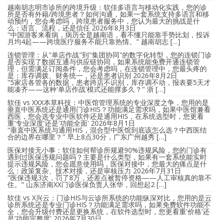
越南胡志明市诊所的跨境升级：软佳多语言与移动化实践，您的诊
所是否有外籍/跨境患者？如何沟通，如果一套系统支持多语言和移
动预约，您会考虑吗，跨境患者服务中，您认为最大的挑战是什
么：语言、流程，还是信任
2026年8月3日
"中国游客来看病，病历全是越南语，看不懂只能靠手势比划，投诉
月均4起——跨境医疗服务不能只靠热情。" 越南胡志 […]
连锁管理：从"单店作战"到"集团协同"的数字化转型，您的连锁门诊
是否实现了数据互通与供应链协同，如果系统能免费开通连锁管
理，但需满足订阅条件，您会考虑吗，在连锁管理中，您最头疼的
是：库存调拨、财务统一，还是患者识别
2026年8月2日
"5家店各管各的数据，患者跨店不识别，库存调不动，报表要5天才
能凑齐——这种'单店作战'模式还能撑多久？" 浙 […]
软佳 vs XXX本草科技：中医馆管理系统的专业深度之争，您用的是
垂直中医系统还是通用门诊HIS？功能满足需求吗，如果中医馆兼看
西医，您会选专业中医软件还是通用HIS，在系统选型时，您更看
重'专业深度'还是'功能全面'
2026年8月1日
"垂直中医系统与通用HIS，混合型中医馆到底该怎么选？中西医结
合的边界在哪里？" 早上8点30分，广东广州越秀 […]
医保对接无小事：软佳如何帮诊所规避90%违规风险，您的门诊有
遇到过医保违规问题吗？主要是什么类型，如果有一套系统能实时
提示违规风险，您会愿意使用吗，医保对接中，您最大的痛点是什
么：政策复杂、技术对接，还是审核压力
2026年7月31日
"医保违规3次，罚了8万，还差点被暂停资格——人工审核真的靠不
住。" 山东济南XX门诊医保负责人张华，回想起2 […]
软佳 vs X兴云：门诊HIS与云诊所系统的功能纵深对比，您用的是云
诊所系统还是专业门诊HIS？功能满足需求吗，如果免费软件功能不
全，您会升级付费还是更换系统，在软件选型时，您更看重'价格'还
是'功能完整度'
2026年7月30日