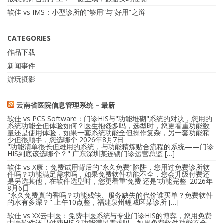
软佳 vs IMS：小型诊所的”够用”与”好用”之辩
CATEGORIES
作品下载
新闻事件
游玩摄影
云南省医院信息管理系统 – 最新
软佳 vs PCS Software：门诊HIS与"功能堆砌"系统的对决，您用的
系统功能全但体验如何？医生抱怨多吗，选型时，您更看重功能数
量还是使用体验，如果一套系统功能全但操作复杂，另一套功能稍
少但很顺手，您选哪个
2026年8月7日
"功能清单很长但难用的系统，与功能精炼贴合流程的系统——门诊
HIS到底该选哪个？" 广东深圳某连锁门诊运营总监 […]
软佳 vs X康：免费试用背后的"永久免费"陷阱，您用过免费诊所软
件吗？功能满足需求吗，如果免费软件功能不全，您会升级付费还
是另选其他，在软件选型时，您更看重'免费'还是'功能完整'
2026年
8月6日
"永久免费真的香吗？功能残缺、服务缺失的代价谁买单？免费软件
的水有多深？" 上午10点整，福建泉州鲤城区某诊所 […]
软佳 vs XX云中医：免费中医系统与专业门诊HIS的博弈，您用免费
中医软件还是付费HIS？功能满足需求吗，如果免费软件功能不全，