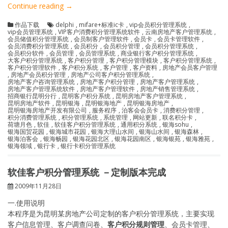
“软
Continue reading
→
佳
作品下载
delphi
,
mifare+标准ic卡
,
vip会员积分管理系统
,
客
vip会员管理系统
,
VIP客户消费积分管理系统软件
,
云南房地产客户管理系统
,
户
会员储值积分管理系统
,
会员制客户管理软件
,
会员卡
,
会员卡管理软件
,
会员消费积分管理系统
,
会员积分
,
会员积分管理
,
会员积分管理系统
,
积
会员积分软件
,
会员管理
,
会员管理系统
,
商业银行客户积分管理系统
,
分
大客户积分管理系统
,
客户积分管理
,
客户积分管理模块
,
客户积分管理系统
,
客户积分管理软件
,
客户积分系统
,
客户管理
,
客户资料
,
房地产会员客户管理
管
,
房地产会员积分管理
,
房地产公司客户积分管理系统
,
理
房地产客户咨询管理系统
,
房地产客户积分管理
,
房地产客户管理系统
,
房地产客户管理系统软件
,
房地产客户管理软件
,
房地产销售管理系统
,
系
招商银行昆明分行
,
昆明客户积分系统
,
昆明房地产客户管理系统
,
统-
昆明房地产软件
,
昆明银海
,
昆明银海地产
,
昆明银海房地产
,
昆明银海房地产开发有限公司
,
服务程序
,
泊客会会员卡
,
消费积分管理
,
网
积分消费管理系统
,
积分管理系统
,
系统管理
,
网站更新
,
联名积分卡
,
站
荷塘月色
,
软佳
,
软佳客户积分管理系统
,
通用积分系统
,
银海sohu
,
银海国贸花园
,
银海城市花园
,
银海大理山水间
,
银海山水间
,
银海森林
,
更
银海泊客会
,
银海畅园
,
银海花园北区
,
银海花园南区
,
银海银苑
,
银海雅苑
,
新
银海领域
,
银行卡
,
银行卡积分管理系统
〔5〕”
软佳客户积分管理系统 －定制版本完成
2009年11月28日
一.使用说明
本程序是为昆明某房地产公司定制的客户积分管理系统，主要实现
客户信息管理、客户调查问卷、
客户积分规则管理
、会员卡管理、