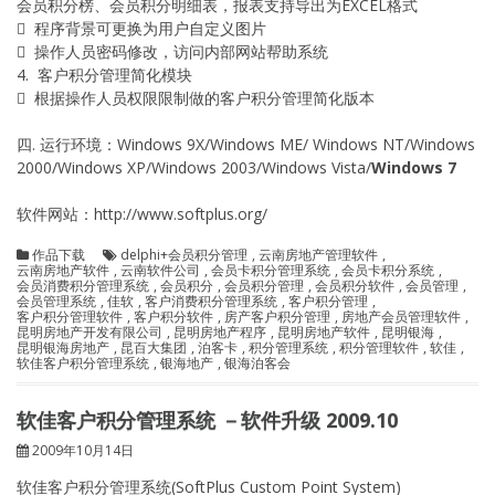
会员积分榜、会员积分明细表，报表支持导出为EXCEL格式
 程序背景可更换为用户自定义图片
 操作人员密码修改，访问内部网站帮助系统
4. 客户积分管理简化模块
 根据操作人员权限限制做的客户积分管理简化版本
四. 运行环境：Windows 9X/Windows ME/ Windows NT/Windows
2000/Windows XP/Windows 2003/Windows Vista/
Windows 7
软件网站：http://www.softplus.org/
作品下载
delphi+会员积分管理
,
云南房地产管理软件
,
云南房地产软件
,
云南软件公司
,
会员卡积分管理系统
,
会员卡积分系统
,
会员消费积分管理系统
,
会员积分
,
会员积分管理
,
会员积分软件
,
会员管理
,
会员管理系统
,
佳软
,
客户消费积分管理系统
,
客户积分管理
,
客户积分管理软件
,
客户积分软件
,
房产客户积分管理
,
房地产会员管理软件
,
昆明房地产开发有限公司
,
昆明房地产程序
,
昆明房地产软件
,
昆明银海
,
昆明银海房地产
,
昆百大集团
,
泊客卡
,
积分管理系统
,
积分管理软件
,
软佳
,
软佳客户积分管理系统
,
银海地产
,
银海泊客会
软佳客户积分管理系统 －软件升级 2009.10
2009年10月14日
软佳客户积分管理系统(SoftPlus Custom Point System)