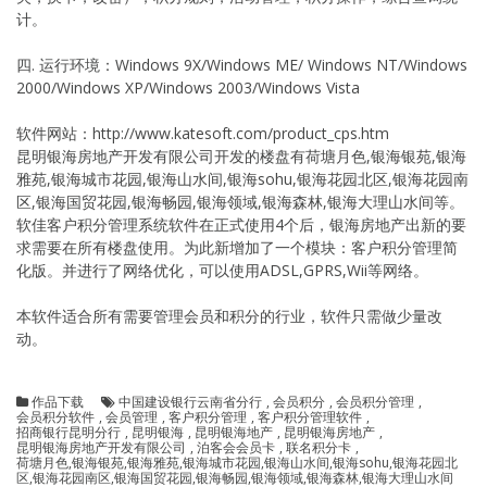
计。
四. 运行环境：Windows 9X/Windows ME/ Windows NT/Windows
2000/Windows XP/Windows 2003/Windows Vista
软件网站：http://www.katesoft.com/product_cps.htm
昆明银海房地产开发有限公司开发的楼盘有荷塘月色,银海银苑,银海
雅苑,银海城市花园,银海山水间,银海sohu,银海花园北区,银海花园南
区,银海国贸花园,银海畅园,银海领域,银海森林,银海大理山水间等。
软佳客户积分管理系统软件在正式使用4个后，银海房地产出新的要
求需要在所有楼盘使用。为此新增加了一个模块：客户积分管理简
化版。并进行了网络优化，可以使用ADSL,GPRS,Wii等网络。
本软件适合所有需要管理会员和积分的行业，软件只需做少量改
动。
作品下载
中国建设银行云南省分行
,
会员积分
,
会员积分管理
,
会员积分软件
,
会员管理
,
客户积分管理
,
客户积分管理软件
,
招商银行昆明分行
,
昆明银海
,
昆明银海地产
,
昆明银海房地产
,
昆明银海房地产开发有限公司
,
泊客会会员卡
,
联名积分卡
,
荷塘月色,银海银苑,银海雅苑,银海城市花园,银海山水间,银海sohu,银海花园北
区,银海花园南区,银海国贸花园,银海畅园,银海领域,银海森林,银海大理山水间