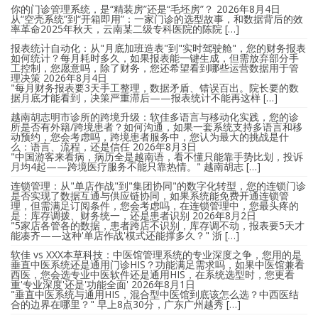
你的门诊管理系统，是“精装房”还是“毛坯房”？
2026年8月4日
从“空壳系统”到“开箱即用”：一家门诊的选型故事，和数据背后的效
率革命2025年秋天，云南某二级专科医院的陈院 […]
报表统计自动化：从"月底加班造表"到"实时驾驶舱"，您的财务报表
如何统计？每月耗时多久，如果报表能一键生成，但需放弃部分手
工控制，您愿意吗，除了财务，您还希望看到哪些运营数据用于管
理决策
2026年8月4日
"每月财务报表要3天手工整理，数据矛盾、错误百出。院长要的数
据月底才能看到，决策严重滞后——报表统计不能再这样 […]
越南胡志明市诊所的跨境升级：软佳多语言与移动化实践，您的诊
所是否有外籍/跨境患者？如何沟通，如果一套系统支持多语言和移
动预约，您会考虑吗，跨境患者服务中，您认为最大的挑战是什
么：语言、流程，还是信任
2026年8月3日
"中国游客来看病，病历全是越南语，看不懂只能靠手势比划，投诉
月均4起——跨境医疗服务不能只靠热情。" 越南胡志 […]
连锁管理：从"单店作战"到"集团协同"的数字化转型，您的连锁门诊
是否实现了数据互通与供应链协同，如果系统能免费开通连锁管
理，但需满足订阅条件，您会考虑吗，在连锁管理中，您最头疼的
是：库存调拨、财务统一，还是患者识别
2026年8月2日
"5家店各管各的数据，患者跨店不识别，库存调不动，报表要5天才
能凑齐——这种'单店作战'模式还能撑多久？" 浙 […]
软佳 vs XXX本草科技：中医馆管理系统的专业深度之争，您用的是
垂直中医系统还是通用门诊HIS？功能满足需求吗，如果中医馆兼看
西医，您会选专业中医软件还是通用HIS，在系统选型时，您更看
重'专业深度'还是'功能全面'
2026年8月1日
"垂直中医系统与通用HIS，混合型中医馆到底该怎么选？中西医结
合的边界在哪里？" 早上8点30分，广东广州越秀 […]