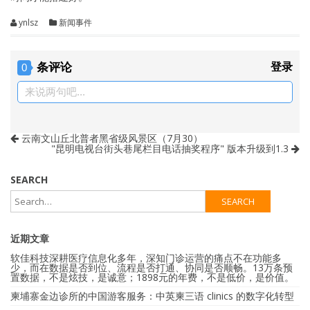
ynlsz
新闻事件
条评论
登录
0
来说两句吧...
云南文山丘北普者黑省级风景区（7月30）
"昆明电视台街头巷尾栏目电话抽奖程序" 版本升级到1.3
SEARCH
近期文章
软佳科技深耕医疗信息化多年，深知门诊运营的痛点不在功能多
少，而在数据是否到位、流程是否打通、协同是否顺畅。13万条预
置数据，不是炫技，是诚意；1898元的年费，不是低价，是价值。
柬埔寨金边诊所的中国游客服务：中英柬三语 clinics 的数字化转型