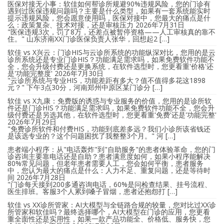
医保对接无小事：软佳如何帮诊所规避90%违规风险，您的门诊有
遇到过医保违规问题吗？主要是什么类型，如果有一套系统能实时
提示违规风险，您会愿意使用吗，医保对接中，您最大的痛点是什
么：政策复杂、技术对接，还是审核压力
2026年7月31日
"医保违规3次，罚了8万，还差点被暂停资格——人工审核真的靠不
住。" 山东济南XX门诊医保负责人张华，回想起2 […]
软佳 vs X兴云：门诊HIS与云诊所系统的功能纵深对比，您用的是云
诊所系统还是专业门诊HIS？功能满足需求吗，如果免费软件功能不
全，您会升级付费还是更换系统，在软件选型时，您更看重'价格'还
是'功能完整度'
2026年7月30日
"云诊所系统与专业HIS，功能差距有多大？值不值得多花这1898
元？" 下午3点30分，河南郑州中原区某门诊分 […]
软佳 vs X九康：免费版的诱惑与专业服务的价值，您用的是诊所软
件还是门诊HIS？功能满足需求吗，如果免费软件功能不全，您会升
级付费还是另选其他，在软件选型时，您更看重'免费'还是'功能完整'
2026年7月29日
"免费诊所软件和付费HIS，功能到底差多远？我们小诊所该省钱还
是该选专业的？这个问题困扰了我整整3个月。" 河 […]
患者端小程序：从"电话轰炸"到"自助服务"的患者体验革命，您的门
诊咨询主要靠电话还是自助？患者满意度如何，如果小程序能解决
80%常见问题，但老年患者需要人工，您会如何平衡，患者服务
中，您认为最大的痛点是什么：人力不足、重复问题，还是等待时
间
2026年7月28日
"门诊每天接到200多通咨询电话，60%是问检查结果、挂号流程、
医生排班。客服3个人累到嗓子冒烟，患者还抱怨打 […]
软佳 vs XX诊所管家：AI大模型与全链路合规的较量，您对比过XX诊
所管家和软佳吗？最终选择哪个，AI大模型在门诊的应用，您更看
重全面性还是实用性，如果一款产品功能全、价格低、服务快，您