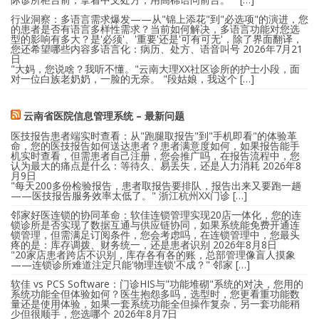
行业洞察：多语言需求爆发——从"锦上添花"到"必选项"的演进，您
的患者是否有语言多样性需求？当前如何解决，多语言功能对您选
型的影响有多大？是'必须'、'重要'还是'可有可无'，除了界面翻译，
您还希望哪些内容多语言化：病历、处方、语音叫号
2026年7月21
日
"大妈，您说啥？我听不懂。"云南大理XX社区诊所的护士小段，面
对一位白族老奶奶，一脸的无奈。 "段姑娘，我这个 […]
云南省医院信息管理系统 – 最新问题
医技报告患者端实时查看：从"跑腿取报告"到"手机即看"的体验革
命，您的医技报告如何送达患者？患者满意度如何，如果报告能手
机实时查看，但需患者自己注册，您会推广吗，在报告流程中，您
认为最大的痛点是什么：等待久、易丢失，还是人力消耗
2026年8
月9日
"每天200多份检验报告，患者取报告要排队，报告出来又要跑一趟
——医技报告服务效率太低了。" 浙江杭州XX门诊 […]
邻家好医连锁的协同革命：软佳连锁管理实现20店一体化，您的连
锁诊所是否实现了数据互通与供应链协同，如果系统能免费开通连
锁管理，但需满足订阅条件，您会考虑吗，在连锁管理中，您最头
疼的是：库存调拨、财务统一，还是患者识别
2026年8月8日
"20家店患者跨店不识别，库存各有各的账，总部管理像盲人摸象
——连锁诊所难道注定只能'物理连锁'不成？" 邻家 […]
软佳 vs PCS Software：门诊HIS与"功能堆砌"系统的对决，您用的
系统功能全但体验如何？医生抱怨多吗，选型时，您更看重功能数
量还是使用体验，如果一套系统功能全但操作复杂，另一套功能稍
少但很顺手，您选哪个
2026年8月7日