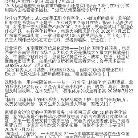
会担心AI能力不足吗
2026年7月26日
"AI大模型选型究竟该看重功能全面还是实用贴合？我们在3个月试
用期内面临着诸多困扰。" 浙江杭州某连锁诊所IT […]
软佳vs无系统：从Excel手工到全数字化，小微诊所的蝶变，您的诊
所有信息系统吗？还是手工/Excel为主？每月在统计报表上花多少时
间，如果有一套系统年费不到2000，2周上线，您会尝试吗？最担心
什么问题，在数字化转型中，您最大的顾虑是什么
2026年7月25日
广东东莞南城街道，一家日接诊约100人的民营诊所，早上8点半，
负责人刘伟已经站在前台忙碌。患者排着队，护士在手 […]
行业洞察：东南亚医疗信息化蓝海——软佳的国际化轻骑兵，您是
否关注东南亚医疗市场？认为机会大还是挑战大？最大的挑战是什
么，中国医疗软件出海，您觉得优势是什么：成本、敏捷，还是贴
近新兴市场需求，如果您的诊所有跨境患者需求，会考虑多语言
SaaS吗
2026年7月24日
"曼谷有庞大人口基数，旅游医疗发达，但我们诊所管理还在用
Excel，信息化连中国5年前都不如。"泰国曼谷XX诊 […]
选型指南：用户权限策略——从"一刀切"到"精细化"的选型逻辑，您
的系统权限如何设计？是否满足最小权限，员工转岗、离职，权限
能及时回收吗，在HIS选型时，权限体系的权重有多高
2026年7月23
日
"杨明，我们新上的HIS系统，权限乱成粥！护士能看到全院病历，
收费员能改药价，实习生开的医嘱没人审核。整改又怕 […]
柬埔寨金边诊所的中国游客服务：中英柬三语 clinics 的数字化转
型，您的诊所是否有外籍/少数民族患者？语言沟通遇到过哪些问
题，如果一套系统支持中英柬三语，您会为跨境患者使用吗？最看
重哪方面，多语言功能对您的业务拓展，价值有多大？主要吸引
2026年7月22日
"陈医生，我的药，一天吃几次？"一位柬埔寨本地患者在金边XX国
际诊所柜台前，拿着中文处方，用高棉语问前台。 " […]