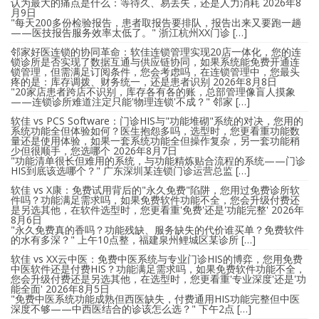
认为最大的痛点是什么：等待久、易丢失，还是人力消耗
2026年8
月9日
"每天200多份检验报告，患者取报告要排队，报告出来又要跑一趟
——医技报告服务效率太低了。" 浙江杭州XX门诊 […]
邻家好医连锁的协同革命：软佳连锁管理实现20店一体化，您的连
锁诊所是否实现了数据互通与供应链协同，如果系统能免费开通连
锁管理，但需满足订阅条件，您会考虑吗，在连锁管理中，您最头
疼的是：库存调拨、财务统一，还是患者识别
2026年8月8日
"20家店患者跨店不识别，库存各有各的账，总部管理像盲人摸象
——连锁诊所难道注定只能'物理连锁'不成？" 邻家 […]
软佳 vs PCS Software：门诊HIS与"功能堆砌"系统的对决，您用的
系统功能全但体验如何？医生抱怨多吗，选型时，您更看重功能数
量还是使用体验，如果一套系统功能全但操作复杂，另一套功能稍
少但很顺手，您选哪个
2026年8月7日
"功能清单很长但难用的系统，与功能精炼贴合流程的系统——门诊
HIS到底该选哪个？" 广东深圳某连锁门诊运营总监 […]
软佳 vs X康：免费试用背后的"永久免费"陷阱，您用过免费诊所软
件吗？功能满足需求吗，如果免费软件功能不全，您会升级付费还
是另选其他，在软件选型时，您更看重'免费'还是'功能完整'
2026年
8月6日
"永久免费真的香吗？功能残缺、服务缺失的代价谁买单？免费软件
的水有多深？" 上午10点整，福建泉州鲤城区某诊所 […]
软佳 vs XX云中医：免费中医系统与专业门诊HIS的博弈，您用免费
中医软件还是付费HIS？功能满足需求吗，如果免费软件功能不全，
您会升级付费还是另选其他，在选型时，您更看重'专业深度'还是'功
能全面'
2026年8月5日
"免费中医系统功能成熟但西医缺失，付费通用HIS功能完整但中医
深度不够——中西医结合的诊该怎么选？" 下午2点 […]