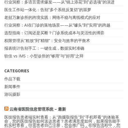
行业洞察：多语言需求爆发——从”锦上添花”到”必选项”的演进
医生工作站一体化：告别”多个系统反复切”的噩梦
老挝万象诊所的跨境实践：网络不稳与离线模式的应对
行业洞察：AI在门诊的落地场景——从”噱头”到”实用”的跨越
选型指南：订阅还是买断？门诊系统成本与灵活性的博弈
权限管理从”粗放”到”精细”：安全与效率的平衡术
报表统计告别手工：一键生成，数据实时准确
软佳 vs IMS：小型诊所的”够用”与”好用”之辩
CATEGORIES
作品下载
新闻事件
游玩摄影
云南省医院信息管理系统 – 最新
医技报告患者端实时查看：从"跑腿取报告"到"手机即看"的体验革
命，您的医技报告如何送达患者？患者满意度如何，如果报告能手
机实时查看，但需患者自己注册，您会推广吗，在报告流程中，您