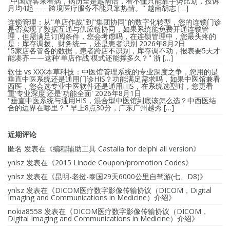
"中国游客来看病，病历全是越南语，看不懂只能靠手势比划，投诉
月均4起——跨境医疗服务不能只靠热情。" 越南胡志 […]
连锁管理：从"单店作战"到"集团协同"的数字化转型，您的连锁门诊
是否实现了数据互通与供应链协同，如果系统能免费开通连锁管
理，但需满足订阅条件，您会考虑吗，在连锁管理中，您最头疼的
是：库存调拨、财务统一，还是患者识别
2026年8月2日
"5家店各管各的数据，患者跨店不识别，库存调不动，报表要5天才
能凑齐——这种'单店作战'模式还能撑多久？" 浙 […]
软佳 vs XXX本草科技：中医馆管理系统的专业深度之争，您用的是
垂直中医系统还是通用门诊HIS？功能满足需求吗，如果中医馆兼看
西医，您会选专业中医软件还是通用HIS，在系统选型时，您更看
重'专业深度'还是'功能全面'
2026年8月1日
"垂直中医系统与通用HIS，混合型中医馆到底该怎么选？中西医结
合的边界在哪里？" 早上8点30分，广东广州越秀 […]
近期评论
匿名
发表在《
编程辅助工具 Castalia for delphi all version
》
ynlsz
发表在《
2015 Linode Coupon/promotion Codes
》
ynlsz
发表在《
昆明-老挝-泰国29天6000公里自驾游(七、D8)
》
ynlsz
发表在《
DICOM医疗数字影像传输协议（DICOM，Digital
Imaging and Communications in Medicine）介绍
》
nokia8558
发表在《
DICOM医疗数字影像传输协议（DICOM，
Digital Imaging and Communications in Medicine）介绍
》