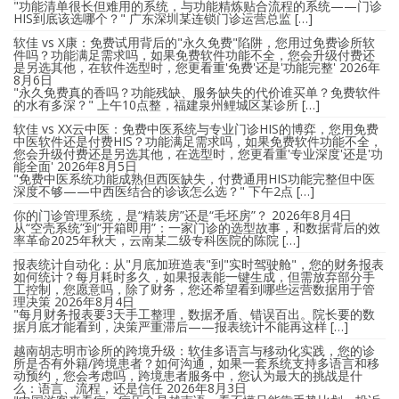
"功能清单很长但难用的系统，与功能精炼贴合流程的系统——门诊
HIS到底该选哪个？" 广东深圳某连锁门诊运营总监 […]
软佳 vs X康：免费试用背后的"永久免费"陷阱，您用过免费诊所软
件吗？功能满足需求吗，如果免费软件功能不全，您会升级付费还
是另选其他，在软件选型时，您更看重'免费'还是'功能完整'
2026年
8月6日
"永久免费真的香吗？功能残缺、服务缺失的代价谁买单？免费软件
的水有多深？" 上午10点整，福建泉州鲤城区某诊所 […]
软佳 vs XX云中医：免费中医系统与专业门诊HIS的博弈，您用免费
中医软件还是付费HIS？功能满足需求吗，如果免费软件功能不全，
您会升级付费还是另选其他，在选型时，您更看重'专业深度'还是'功
能全面'
2026年8月5日
"免费中医系统功能成熟但西医缺失，付费通用HIS功能完整但中医
深度不够——中西医结合的诊该怎么选？" 下午2点 […]
你的门诊管理系统，是“精装房”还是“毛坯房”？
2026年8月4日
从“空壳系统”到“开箱即用”：一家门诊的选型故事，和数据背后的效
率革命2025年秋天，云南某二级专科医院的陈院 […]
报表统计自动化：从"月底加班造表"到"实时驾驶舱"，您的财务报表
如何统计？每月耗时多久，如果报表能一键生成，但需放弃部分手
工控制，您愿意吗，除了财务，您还希望看到哪些运营数据用于管
理决策
2026年8月4日
"每月财务报表要3天手工整理，数据矛盾、错误百出。院长要的数
据月底才能看到，决策严重滞后——报表统计不能再这样 […]
越南胡志明市诊所的跨境升级：软佳多语言与移动化实践，您的诊
所是否有外籍/跨境患者？如何沟通，如果一套系统支持多语言和移
动预约，您会考虑吗，跨境患者服务中，您认为最大的挑战是什
么：语言、流程，还是信任
2026年8月3日