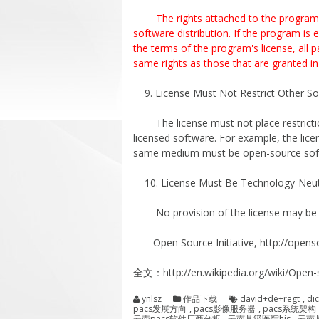
The rights attached to the program
software distribution. If the program is 
the terms of the program's license, all 
same rights as those that are granted in 
9. License Must Not Restrict Other So
The license must not place restriction
licensed software. For example, the lice
same medium must be open-source sof
10. License Must Be Technology-Neut
No provision of the license may be pre
– Open Source Initiative, http://opens
全文：http://en.wikipedia.org/wiki/Open-
ynlsz
作品下载
david+de+regt
,
di
pacs发展方向
,
pacs影像服务器
,
pacs系统架构
云南pacs软件厂商分析
,
云南县级医院his
,
云南县