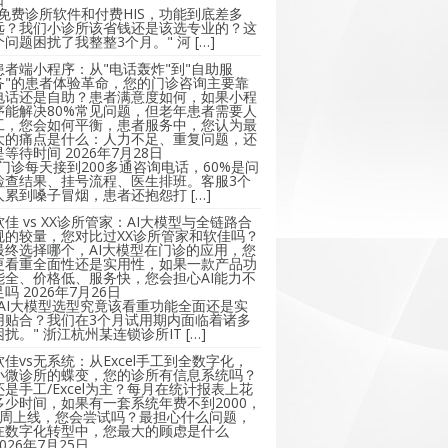
"免费诊所软件和付费HIS，功能到底差多
远？我们小诊所该省钱还是该选专业的？这
个问题困扰了我整整3个月。" 河 […]
患者端小程序：从"电话轰炸"到"自助服
务"的患者体验革命，您的门诊咨询主要靠
电话还是自助？患者满意度如何，如果小程
序能解决80%常见问题，但老年患者需要人
工，您会如何平衡，患者服务中，您认为最
大的痛点是什么：人力不足、重复问题，还
是等待时间
2026年7月28日
"门诊每天接到200多通咨询电话，60%是问
检查结果、挂号流程、医生排班。客服3个
人累到嗓子冒烟，患者还抱怨打 […]
软佳 vs XX诊所管家：AI大模型与全链路合
规的较量，您对比过XX诊所管家和软佳吗？
最终选择哪个，AI大模型在门诊的应用，您
更看重全面性还是实用性，如果一款产品功
能全、价格低、服务快，您会担心AI能力不
足吗
2026年7月26日
"AI大模型选型究竟该看重功能全面还是实
用贴合？我们在3个月试用期内面临着诸多
困扰。" 浙江杭州某连锁诊所IT […]
软佳vs无系统：从Excel手工到全数字化，
小微诊所的蝶变，您的诊所有信息系统吗？
还是手工/Excel为主？每月在统计报表上花
多少时间，如果有一套系统年费不到2000，
2周上线，您会尝试吗？最担心什么问题，
在数字化转型中，您最大的顾虑是什么
2026年7月25日