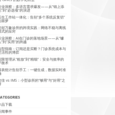
行业洞察：多语言需求爆发——从”锦上添
花”到”必选项”的演进
医生工作站一体化：告别”多个系统反复切”
的噩梦
老挝万象诊所的跨境实践：网络不稳与离线
模式的应对
行业洞察：AI在门诊的落地场景——从”噱
头”到”实用”的跨越
选型指南：订阅还是买断？门诊系统成本与
灵活性的博弈
权限管理从”粗放”到”精细”：安全与效率的
平衡术
报表统计告别手工：一键生成，数据实时准
确
软佳 vs IMS：小型诊所的”够用”与”好用”之
辩
ATEGORIES
作品下载
新闻事件