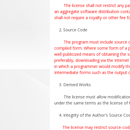
The license shall not restrict any 
an aggregate software distribution cont
shall not require a royalty or other fee f
2. Source Code
The program must include source co
compiled form. Where some form of a pr
well-publicized means of obtaining the 
preferably, downloading via the Interne
in which a programmer would modify the
Intermediate forms such as the output o
3. Derived Works
The license must allow modifications 
under the same terms as the license of t
4. Integrity of the Author's Source Co
The license may restrict source-code