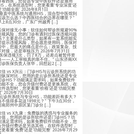
兼看西医，您会选专业中医软件还是通用
HIS，在系统选型时，您更看重'专业深度'还
是'功能全面'
2026年8月1日
"垂直中医系统与通用HIS，混合型中医馆到
底该怎么选？中西医结合的边界在哪里？"
早上8点30分，广东广州越秀 […]
医保对接无小事：软佳如何帮诊所规避90%
违规风险，您的门诊有遇到过医保违规问题
吗？主要是什么类型，如果有一套系统能实
时提示违规风险，您会愿意使用吗，医保对
接中，您最大的痛点是什么：政策复杂、技
术对接，还是审核压力
2026年7月31日
"医保违规3次，罚了8万，还差点被暂停资
格——人工审核真的靠不住。" 山东济南XX
门诊医保负责人张华，回想起2 […]
软佳 vs X兴云：门诊HIS与云诊所系统的功
能纵深对比，您用的是云诊所系统还是专业
门诊HIS？功能满足需求吗，如果免费软件
功能不全，您会升级付费还是更换系统，在
软件选型时，您更看重'价格'还是'功能完整
'
2026年7月30日
"云诊所系统与专业HIS，功能差距有多大？
值不值得多花这1898元？" 下午3点30分，
河南郑州中原区某门诊分 […]
软佳 vs X九康：免费版的诱惑与专业服务的
价值，您用的是诊所软件还是门诊HIS？功
能满足需求吗，如果免费软件功能不全，您
会升级付费还是另选其他，在软件选型时，
您更看重'免费'还是'功能完整'
2026年7月29
日