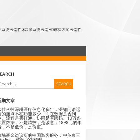
点评系统 云南临床决策系统 云南HIS解决方案 云南临
EARCH
近期文章
软佳科技深耕医疗信息化多年，深知门诊运
营的痛点不在功能多少，而在数据是否到
位、流程是否打通、协同是否顺畅。13万条
预置数据，不是炫技，是诚意；1898元的年
费，不是低价，是价值。
柬埔寨金边诊所的中国游客服务：中英柬三
 clinics 的数字化转型