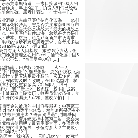
广东东莞南城街道，一家日接诊约100人的
民营诊所，早上8点半，负责人刘伟已经站
在前台忙碌。患者排着队，护士在手 […]
行业洞察：东南亚医疗信息化蓝海——软佳
的国际化轻骑兵，您是否关注东南亚医疗市
场？认为机会大还是挑战大？最大的挑战是
什么，中国医疗软件出海，您觉得优势是什
么：成本、敏捷，还是贴近新兴市场需求，
如果您的诊所有跨境患者需求，会考虑多语
言SaaS吗
2026年7月24日
"曼谷有庞大人口基数，旅游医疗发达，但
我们诊所管理还在用Excel，信息化连中国5
年前都不如。"泰国曼谷XX诊 […]
选型指南：用户权限策略——从"一刀
切"到"精细化"的选型逻辑，您的系统权限如
何设计？是否满足最小权限，员工转岗、离
职，权限能及时回收吗，在HIS选型时，权
限体系的权重有多高
2026年7月23日
"杨明，我们新上的HIS系统，权限乱成粥！
护士能看到全院病历，收费员能改药价，实
习生开的医嘱没人审核。整改又怕 […]
柬埔寨金边诊所的中国游客服务：中英柬三
语 clinics 的数字化转型，您的诊所是否有外
籍/少数民族患者？语言沟通遇到过哪些问
题，如果一套系统支持中英柬三语，您会为
跨境患者使用吗？最看重哪方面，多语言功
能对您的业务拓展，价值有多大？主要吸引
2026年7月22日
"陈医生，我的药，一天吃几次？"一位柬埔