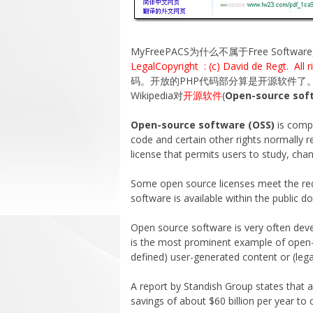
MyFreePACS为什么不属于Free Softwa
LegalCopyright : (c) David de Regt. All r
码。开放的PHP代码部分算是开源软件了
Wikipedia对
开源软件
(
Open-source sof
Open-source software (OSS)
is compu
code and certain other rights normally 
license that permits users to study, cha
Some open source licenses meet the re
software is available within the public d
Open source software is very often deve
is the most prominent example of open
defined) user-generated content or (leg
A report by Standish Group states that 
savings of about $60 billion per year to