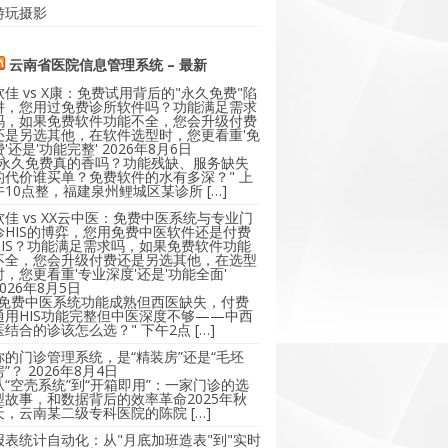
游玩摄影
云南省医院信息管理系统 – 最新
软佳 vs X康：免费试用背后的"永久免费"陷
阱，您用过免费诊所软件吗？功能满足需求
吗，如果免费软件功能不全，您会升级付费
还是另选其他，在软件选型时，您更看重'免
费'还是'功能完整'
2026年8月6日
"永久免费真的香吗？功能残缺、服务缺失
的代价谁买单？免费软件的水有多深？" 上
午10点整，福建泉州鲤城区某诊所 […]
软佳 vs XX云中医：免费中医系统与专业门
诊HIS的博弈，您用免费中医软件还是付费
HIS？功能满足需求吗，如果免费软件功能
不全，您会升级付费还是另选其他，在选型
时，您更看重'专业深度'还是'功能全面'
2026年8月5日
"免费中医系统功能成熟但西医缺失，付费
通用HIS功能完整但中医深度不够——中西
医结合的诊该怎么选？" 下午2点 […]
你的门诊管理系统，是“精装房”还是“毛坯
房”？
2026年8月4日
从“空壳系统”到“开箱即用”：一家门诊的选
型故事，和数据背后的效率革命2025年秋
天，云南某二级专科医院的陈院 […]
报表统计自动化：从"月底加班造表"到"实时