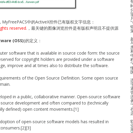
re, MyFreePACS中的ActiveX控件已有版权文字信息：
ights reserved.
，最关键的图像浏览控件是有版权声明且不提供源
。
tware (OSS)
)的定义：
ter software that is available in source code form: the source
reserved for copyright holders are provided under a software
nge, improve and at times also to distribute the software.
quirements of the Open Source Definition. Some open source
omain.
loped in a public, collaborative manner. Open-source software
-source development and often compared to (technically
ally defined) open content movements.[1]
adoption of open-source software models has resulted in
 consumers.[2][3]