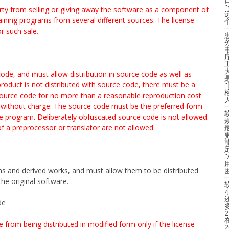
party from selling or giving away the software as a component of
aining programs from several different sources. The license
or such sale.
de, and must allow distribution in source code as well as
oduct is not distributed with source code, there must be a
source code for no more than a reasonable reproduction cost
t without charge. The source code must be the preferred form
 program. Deliberately obfuscated source code is not allowed.
f a preprocessor or translator are not allowed.
and derived works, and must allow them to be distributed
he original software.
de
 from being distributed in modified form only if the license