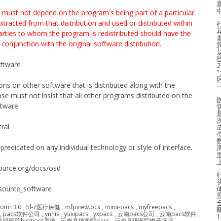
 must not depend on the program's being part of a particular
extracted from that distribution and used or distributed within
parties to whom the program is redistributed should have the
conjunction with the original software distribution.
ftware
s on other software that is distributed along with the
nse must not insist that all other programs distributed on the
tware.
ral
dicated on any individual technology or style of interface.
ource.org/docs/osd
source_software
com+3.0
,
hl-7医疗保健
,
mfpview.ocx
,
minii-pacs
,
myfreepacs
,
,
pacs软件公司
,
ynhis
,
yuxipacs
,
yxpacs
,
云南pacs公司
,
云南pacs软件
,
级医院his/pacs系统
,
云南县级医院pacs
,
云南县级医院电子病历
,