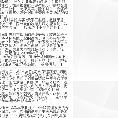
驾驶舱"，您的财务报表如何统计？每月耗
时多久，如果报表能一键生成，但需放弃部
分手工控制，您愿意吗，除了财务，您还希
望看到哪些运营数据用于管理决策
2026年8
月4日
"每月财务报表要3天手工整理，数据矛盾、
错误百出。院长要的数据月底才能看到，决
策严重滞后——报表统计不能再这样 […]
越南胡志明市诊所的跨境升级：软佳多语言
与移动化实践，您的诊所是否有外籍/跨境
患者？如何沟通，如果一套系统支持多语言
和移动预约，您会考虑吗，跨境患者服务
中，您认为最大的挑战是什么：语言、流
程，还是信任
2026年8月3日
"中国游客来看病，病历全是越南语，看不
懂只能靠手势比划，投诉月均4起——跨境
医疗服务不能只靠热情。" 越南胡志 […]
连锁管理：从"单店作战"到"集团协同"的数
字化转型，您的连锁门诊是否实现了数据互
通与供应链协同，如果系统能免费开通连锁
管理，但需满足订阅条件，您会考虑吗，在
连锁管理中，您最头疼的是：库存调拨、财
务统一，还是患者识别
2026年8月2日
"5家店各管各的数据，患者跨店不识别，库
存调不动，报表要5天才能凑齐——这种'单
店作战'模式还能撑多久？" 浙 […]
软佳 vs XXX本草科技：中医馆管理系统的专
业深度之争，您用的是垂直中医系统还是通
用门诊HIS？功能满足需求吗，如果中医馆