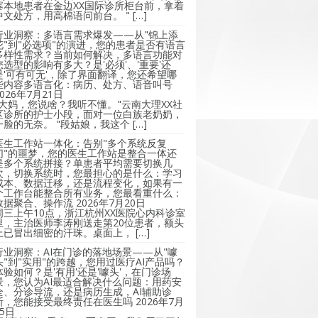
寨本地患者在金边XX国际诊所柜台前，拿着
中文处方，用高棉语问前台。 " […]
行业洞察：多语言需求爆发——从"锦上添
花"到"必选项"的演进，您的患者是否有语言
多样性需求？当前如何解决，多语言功能对
您选型的影响有多大？是'必须'、'重要'还
是'可有可无'，除了界面翻译，您还希望哪
些内容多语言化：病历、处方、语音叫号
2026年7月21日
"大妈，您说啥？我听不懂。"云南大理XX社
区诊所的护士小段，面对一位白族老奶奶，
一脸的无奈。 "段姑娘，我这个 […]
医生工作站一体化：告别"多个系统反复
切"的噩梦，您的医生工作站是整合一体还
是多个系统拼接？单患者平均需要切换几
次，切换系统时，您最担心的是什么：学习
成本、数据迁移，还是流程变化，如果有一
个工作台能整合所有业务，您最看重什么：
数据聚合、操作流
2026年7月20日
周三上午10点，浙江杭州XX医院心内科诊室
里，主治医师李涛刚送走第20位患者，额头
上已冒出细密的汗珠。桌面上， […]
行业洞察：AI在门诊的落地场景——从"噱
头"到"实用"的跨越，您用过医疗AI产品吗？
体验如何？是'有用'还是'噱头'，在门诊场
景，您认为AI最适合解决什么问题：用药安
全、分诊导流，还是病历生成，AI辅助诊
断，您能接受最终责任在医生吗
2026年7月
15日