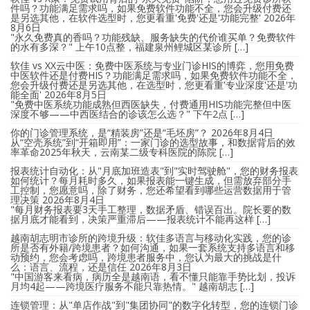
件吗？功能满足需求吗，如果免费软件功能不全，您会升级付费还
是另选其他，在软件选型时，您更看重'免费'还是'功能完整'
2026年
8月6日
"永久免费真的香吗？功能残缺、服务缺失的代价谁买单？免费软件
的水有多深？" 上午10点整，福建泉州鲤城区某诊所 […]
软佳 vs XX云中医：免费中医系统与专业门诊HIS的博弈，您用免费
中医软件还是付费HIS？功能满足需求吗，如果免费软件功能不全，
您会升级付费还是另选其他，在选型时，您更看重'专业深度'还是'功
能全面'
2026年8月5日
"免费中医系统功能成熟但西医缺失，付费通用HIS功能完整但中医
深度不够——中西医结合的诊该怎么选？" 下午2点 […]
你的门诊管理系统，是“精装房”还是“毛坯房”？
2026年8月4日
从“空壳系统”到“开箱即用”：一家门诊的选型故事，和数据背后的效
率革命2025年秋天，云南某二级专科医院的陈院 […]
报表统计自动化：从"月底加班造表"到"实时驾驶舱"，您的财务报表
如何统计？每月耗时多久，如果报表能一键生成，但需放弃部分手
工控制，您愿意吗，除了财务，您还希望看到哪些运营数据用于管
理决策
2026年8月4日
"每月财务报表要3天手工整理，数据矛盾、错误百出。院长要的数
据月底才能看到，决策严重滞后——报表统计不能再这样 […]
越南胡志明市诊所的跨境升级：软佳多语言与移动化实践，您的诊
所是否有外籍/跨境患者？如何沟通，如果一套系统支持多语言和移
动预约，您会考虑吗，跨境患者服务中，您认为最大的挑战是什
么：语言、流程，还是信任
2026年8月3日
"中国游客来看病，病历全是越南语，看不懂只能靠手势比划，投诉
月均4起——跨境医疗服务不能只靠热情。" 越南胡志 […]
连锁管理：从"单店作战"到"集团协同"的数字化转型，您的连锁门诊