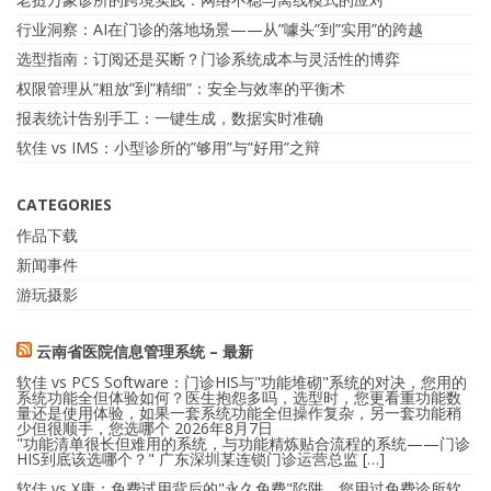
行业洞察：AI在门诊的落地场景——从”噱头”到”实用”的跨越
选型指南：订阅还是买断？门诊系统成本与灵活性的博弈
权限管理从”粗放”到”精细”：安全与效率的平衡术
报表统计告别手工：一键生成，数据实时准确
软佳 vs IMS：小型诊所的”够用”与”好用”之辩
CATEGORIES
作品下载
新闻事件
游玩摄影
云南省医院信息管理系统 – 最新
软佳 vs PCS Software：门诊HIS与"功能堆砌"系统的对决，您用的
系统功能全但体验如何？医生抱怨多吗，选型时，您更看重功能数
量还是使用体验，如果一套系统功能全但操作复杂，另一套功能稍
少但很顺手，您选哪个
2026年8月7日
"功能清单很长但难用的系统，与功能精炼贴合流程的系统——门诊
HIS到底该选哪个？" 广东深圳某连锁门诊运营总监 […]
软佳 vs X康：免费试用背后的"永久免费"陷阱，您用过免费诊所软