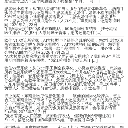
是该选专业的？这个问题困扰了我整整3个月。" 河 […]
患者端小程序：从"电话轰炸"到"自助服务"的患者体验革命，您的门
诊咨询主要靠电话还是自助？患者满意度如何，如果小程序能解决
80%常见问题，但老年患者需要人工，您会如何平衡，患者服务
中，您认为最大的痛点是什么：人力不足、重复问题，还是等待时
间
2026年7月28日
"门诊每天接到200多通咨询电话，60%是问检查结果、挂号流程、
医生排班。客服3个人累到嗓子冒烟，患者还抱怨打 […]
软佳 vs XX诊所管家：AI大模型与全链路合规的较量，您对比过XX诊
所管家和软佳吗？最终选择哪个，AI大模型在门诊的应用，您更看
重全面性还是实用性，如果一款产品功能全、价格低、服务快，您
会担心AI能力不足吗
2026年7月26日
"AI大模型选型究竟该看重功能全面还是实用贴合？我们在3个月试
用期内面临着诸多困扰。" 浙江杭州某连锁诊所IT […]
软佳vs无系统：从Excel手工到全数字化，小微诊所的蝶变，您的诊
所有信息系统吗？还是手工/Excel为主？每月在统计报表上花多少时
间，如果有一套系统年费不到2000，2周上线，您会尝试吗？最担心
什么问题，在数字化转型中，您最大的顾虑是什么
2026年7月25日
广东东莞南城街道，一家日接诊约100人的民营诊所，早上8点半，
负责人刘伟已经站在前台忙碌。患者排着队，护士在手 […]
行业洞察：东南亚医疗信息化蓝海——软佳的国际化轻骑兵，您是
否关注东南亚医疗市场？认为机会大还是挑战大？最大的挑战是什
么，中国医疗软件出海，您觉得优势是什么：成本、敏捷，还是贴
近新兴市场需求，如果您的诊所有跨境患者需求，会考虑多语言
SaaS吗
2026年7月24日
"曼谷有庞大人口基数，旅游医疗发达，但我们诊所管理还在用
Excel，信息化连中国5年前都不如。"泰国曼谷XX诊 […]
选型指南：用户权限策略——从"一刀切"到"精细化"的选型逻辑，您