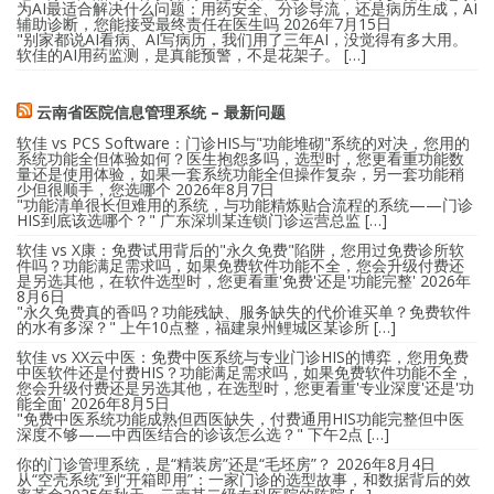
为AI最适合解决什么问题：用药安全、分诊导流，还是病历生成，AI
辅助诊断，您能接受最终责任在医生吗
2026年7月15日
"别家都说AI看病、AI写病历，我们用了三年AI，没觉得有多大用。
软佳的AI用药监测，是真能预警，不是花架子。 […]
云南省医院信息管理系统 – 最新问题
软佳 vs PCS Software：门诊HIS与"功能堆砌"系统的对决，您用的
系统功能全但体验如何？医生抱怨多吗，选型时，您更看重功能数
量还是使用体验，如果一套系统功能全但操作复杂，另一套功能稍
少但很顺手，您选哪个
2026年8月7日
"功能清单很长但难用的系统，与功能精炼贴合流程的系统——门诊
HIS到底该选哪个？" 广东深圳某连锁门诊运营总监 […]
软佳 vs X康：免费试用背后的"永久免费"陷阱，您用过免费诊所软
件吗？功能满足需求吗，如果免费软件功能不全，您会升级付费还
是另选其他，在软件选型时，您更看重'免费'还是'功能完整'
2026年
8月6日
"永久免费真的香吗？功能残缺、服务缺失的代价谁买单？免费软件
的水有多深？" 上午10点整，福建泉州鲤城区某诊所 […]
软佳 vs XX云中医：免费中医系统与专业门诊HIS的博弈，您用免费
中医软件还是付费HIS？功能满足需求吗，如果免费软件功能不全，
您会升级付费还是另选其他，在选型时，您更看重'专业深度'还是'功
能全面'
2026年8月5日
"免费中医系统功能成熟但西医缺失，付费通用HIS功能完整但中医
深度不够——中西医结合的诊该怎么选？" 下午2点 […]
你的门诊管理系统，是“精装房”还是“毛坯房”？
2026年8月4日
从“空壳系统”到“开箱即用”：一家门诊的选型故事，和数据背后的效