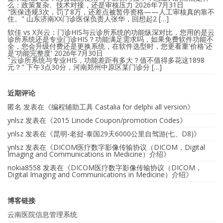
么：政策复杂、技术对接，还是审核压力
2026年7月31日
"医保违规3次，罚了8万，还差点被暂停资格——人工审核真的靠不
住。" 山东济南XX门诊医保负责人张华，回想起2 […]
软佳 vs X兴云：门诊HIS与云诊所系统的功能纵深对比，您用的是云
诊所系统还是专业门诊HIS？功能满足需求吗，如果免费软件功能不
全，您会升级付费还是更换系统，在软件选型时，您更看重'价格'还
是'功能完整度'
2026年7月30日
"云诊所系统与专业HIS，功能差距有多大？值不值得多花这1898
元？" 下午3点30分，河南郑州中原区某门诊分 […]
近期评论
匿名
发表在《
编程辅助工具 Castalia for delphi all version
》
ynlsz
发表在《
2015 Linode Coupon/promotion Codes
》
ynlsz
发表在《
昆明-老挝-泰国29天6000公里自驾游(七、D8)
》
ynlsz
发表在《
DICOM医疗数字影像传输协议（DICOM，Digital
Imaging and Communications in Medicine）介绍
》
nokia8558
发表在《
DICOM医疗数字影像传输协议（DICOM，
Digital Imaging and Communications in Medicine）介绍
》
博客链接
云南医院信息管理系统