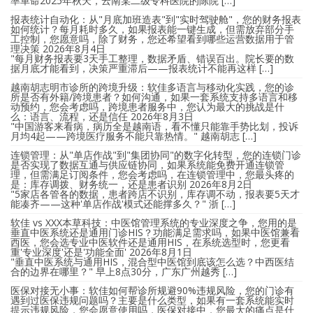
率革命2025年秋天，云南某二级专科医院的陈院 […]
报表统计自动化：从"月底加班造表"到"实时驾驶舱"，您的财务报表
如何统计？每月耗时多久，如果报表能一键生成，但需放弃部分手
工控制，您愿意吗，除了财务，您还希望看到哪些运营数据用于管
理决策
2026年8月4日
"每月财务报表要3天手工整理，数据矛盾、错误百出。院长要的数
据月底才能看到，决策严重滞后——报表统计不能再这样 […]
越南胡志明市诊所的跨境升级：软佳多语言与移动化实践，您的诊
所是否有外籍/跨境患者？如何沟通，如果一套系统支持多语言和移
动预约，您会考虑吗，跨境患者服务中，您认为最大的挑战是什
么：语言、流程，还是信任
2026年8月3日
"中国游客来看病，病历全是越南语，看不懂只能靠手势比划，投诉
月均4起——跨境医疗服务不能只靠热情。" 越南胡志 […]
连锁管理：从"单店作战"到"集团协同"的数字化转型，您的连锁门诊
是否实现了数据互通与供应链协同，如果系统能免费开通连锁管
理，但需满足订阅条件，您会考虑吗，在连锁管理中，您最头疼的
是：库存调拨、财务统一，还是患者识别
2026年8月2日
"5家店各管各的数据，患者跨店不识别，库存调不动，报表要5天才
能凑齐——这种'单店作战'模式还能撑多久？" 浙 […]
软佳 vs XXX本草科技：中医馆管理系统的专业深度之争，您用的是
垂直中医系统还是通用门诊HIS？功能满足需求吗，如果中医馆兼看
西医，您会选专业中医软件还是通用HIS，在系统选型时，您更看
重'专业深度'还是'功能全面'
2026年8月1日
"垂直中医系统与通用HIS，混合型中医馆到底该怎么选？中西医结
合的边界在哪里？" 早上8点30分，广东广州越秀 […]
医保对接无小事：软佳如何帮诊所规避90%违规风险，您的门诊有
遇到过医保违规问题吗？主要是什么类型，如果有一套系统能实时
提示违规风险，您会愿意使用吗，医保对接中，您最大的痛点是什