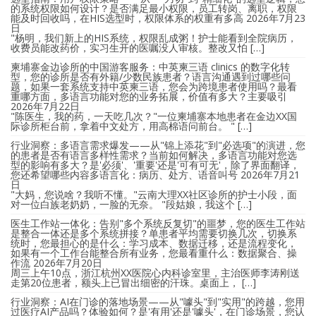
的系统权限如何设计？是否满足最小权限，员工转岗、离职，权限
能及时回收吗，在HIS选型时，权限体系的权重有多高
2026年7月23
日
"杨明，我们新上的HIS系统，权限乱成粥！护士能看到全院病历，
收费员能改药价，实习生开的医嘱没人审核。整改又怕 […]
柬埔寨金边诊所的中国游客服务：中英柬三语 clinics 的数字化转
型，您的诊所是否有外籍/少数民族患者？语言沟通遇到过哪些问
题，如果一套系统支持中英柬三语，您会为跨境患者使用吗？最看
重哪方面，多语言功能对您的业务拓展，价值有多大？主要吸引
2026年7月22日
"陈医生，我的药，一天吃几次？"一位柬埔寨本地患者在金边XX国
际诊所柜台前，拿着中文处方，用高棉语问前台。 " […]
行业洞察：多语言需求爆发——从"锦上添花"到"必选项"的演进，您
的患者是否有语言多样性需求？当前如何解决，多语言功能对您选
型的影响有多大？是'必须'、'重要'还是'可有可无'，除了界面翻译，
您还希望哪些内容多语言化：病历、处方、语音叫号
2026年7月21
日
"大妈，您说啥？我听不懂。"云南大理XX社区诊所的护士小段，面
对一位白族老奶奶，一脸的无奈。 "段姑娘，我这个 […]
医生工作站一体化：告别"多个系统反复切"的噩梦，您的医生工作站
是整合一体还是多个系统拼接？单患者平均需要切换几次，切换系
统时，您最担心的是什么：学习成本、数据迁移，还是流程变化，
如果有一个工作台能整合所有业务，您最看重什么：数据聚合、操
作流
2026年7月20日
周三上午10点，浙江杭州XX医院心内科诊室里，主治医师李涛刚送
走第20位患者，额头上已冒出细密的汗珠。桌面上， […]
行业洞察：AI在门诊的落地场景——从"噱头"到"实用"的跨越，您用
过医疗AI产品吗？体验如何？是'有用'还是'噱头'，在门诊场景，您认