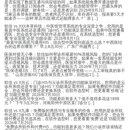
是否实现了数据互通与供应链协同，如果系统能免费开通连锁管
理，但需满足订阅条件，您会考虑吗，在连锁管理中，您最头疼的
是：库存调拨、财务统一，还是患者识别
2026年8月2日
"5家店各管各的数据，患者跨店不识别，库存调不动，报表要5天才
能凑齐——这种'单店作战'模式还能撑多久？" 浙 […]
软佳 vs XXX本草科技：中医馆管理系统的专业深度之争，您用的是
垂直中医系统还是通用门诊HIS？功能满足需求吗，如果中医馆兼看
西医，您会选专业中医软件还是通用HIS，在系统选型时，您更看
重'专业深度'还是'功能全面'
2026年8月1日
"垂直中医系统与通用HIS，混合型中医馆到底该怎么选？中西医结
合的边界在哪里？" 早上8点30分，广东广州越秀 […]
医保对接无小事：软佳如何帮诊所规避90%违规风险，您的门诊有
遇到过医保违规问题吗？主要是什么类型，如果有一套系统能实时
提示违规风险，您会愿意使用吗，医保对接中，您最大的痛点是什
么：政策复杂、技术对接，还是审核压力
2026年7月31日
"医保违规3次，罚了8万，还差点被暂停资格——人工审核真的靠不
住。" 山东济南XX门诊医保负责人张华，回想起2 […]
软佳 vs X兴云：门诊HIS与云诊所系统的功能纵深对比，您用的是云
诊所系统还是专业门诊HIS？功能满足需求吗，如果免费软件功能不
全，您会升级付费还是更换系统，在软件选型时，您更看重'价格'还
是'功能完整度'
2026年7月30日
"云诊所系统与专业HIS，功能差距有多大？值不值得多花这1898
元？" 下午3点30分，河南郑州中原区某门诊分 […]
软佳 vs X九康：免费版的诱惑与专业服务的价值，您用的是诊所软
件还是门诊HIS？功能满足需求吗，如果免费软件功能不全，您会升
级付费还是另选其他，在软件选型时，您更看重'免费'还是'功能完整'
2026年7月29日
"免费诊所软件和付费HIS，功能到底差多远？我们小诊所该省钱还