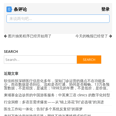
条评论
登录
0
来说两句吧...
图片抽奖程序已经开始用了
今天的晚报已经登了
SEARCH
近期文章
软佳科技深耕医疗信息化多年，深知门诊运营的痛点不在功能多
少，而在数据是否到位、流程是否打通、协同是否顺畅。13万条预
置数据，不是炫技，是诚意；1898元的年费，不是低价，是价值。
柬埔寨金边诊所的中国游客服务：中英柬三语 clinics 的数字化转型
行业洞察：多语言需求爆发——从”锦上添花”到”必选项”的演进
医生工作站一体化：告别”多个系统反复切”的噩梦
老挝万象诊所的跨境实践：网络不稳与离线模式的应对