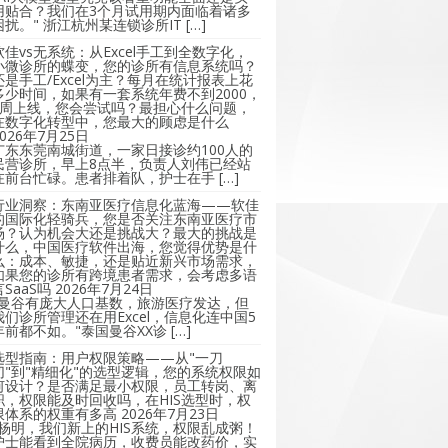
用贴合？我们在3个月试用期内面临着诸多
困扰。" 浙江杭州某连锁诊所IT […]
软佳vs无系统：从Excel手工到全数字化，
小微诊所的蝶变，您的诊所有信息系统吗？
还是手工/Excel为主？每月在统计报表上花
多少时间，如果有一套系统年费不到2000，
2周上线，您会尝试吗？最担心什么问题，
在数字化转型中，您最大的顾虑是什么
2026年7月25日
广东东莞南城街道，一家日接诊约100人的
民营诊所，早上8点半，负责人刘伟已经站
在前台忙碌。患者排着队，护士在手 […]
行业洞察：东南亚医疗信息化蓝海——软佳
的国际化轻骑兵，您是否关注东南亚医疗市
场？认为机会大还是挑战大？最大的挑战是
什么，中国医疗软件出海，您觉得优势是什
么：成本、敏捷，还是贴近新兴市场需求，
如果您的诊所有跨境患者需求，会考虑多语
言SaaS吗
2026年7月24日
"曼谷有庞大人口基数，旅游医疗发达，但
我们诊所管理还在用Excel，信息化连中国5
年前都不如。"泰国曼谷XX诊 […]
选型指南：用户权限策略——从"一刀
切"到"精细化"的选型逻辑，您的系统权限如
何设计？是否满足最小权限，员工转岗、离
职，权限能及时回收吗，在HIS选型时，权
限体系的权重有多高
2026年7月23日
"杨明，我们新上的HIS系统，权限乱成粥！
护士能看到全院病历，收费员能改药价，实