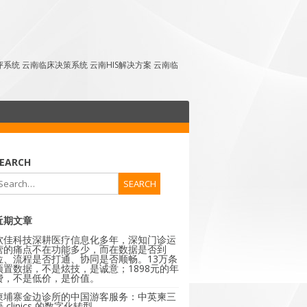
点评系统 云南临床决策系统 云南HIS解决方案 云南临
EARCH
近期文章
软佳科技深耕医疗信息化多年，深知门诊运
营的痛点不在功能多少，而在数据是否到
位、流程是否打通、协同是否顺畅。13万条
预置数据，不是炫技，是诚意；1898元的年
费，不是低价，是价值。
柬埔寨金边诊所的中国游客服务：中英柬三
 clinics 的数字化转型