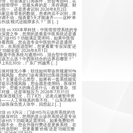
管理，但需满足订阅条件，您会考虑吗，在
连锁管理中，您最头疼的是：库存调拨、财
务统一，还是患者识别
2026年8月2日
"5家店各管各的数据，患者跨店不识别，库
存调不动，报表要5天才能凑齐——这种'单
店作战'模式还能撑多久？" 浙 […]
软佳 vs XXX本草科技：中医馆管理系统的专
业深度之争，您用的是垂直中医系统还是通
用门诊HIS？功能满足需求吗，如果中医馆
兼看西医，您会选专业中医软件还是通用
HIS，在系统选型时，您更看重'专业深度'还
是'功能全面'
2026年8月1日
"垂直中医系统与通用HIS，混合型中医馆到
底该怎么选？中西医结合的边界在哪里？"
早上8点30分，广东广州越秀 […]
医保对接无小事：软佳如何帮诊所规避90%
违规风险，您的门诊有遇到过医保违规问题
吗？主要是什么类型，如果有一套系统能实
时提示违规风险，您会愿意使用吗，医保对
接中，您最大的痛点是什么：政策复杂、技
术对接，还是审核压力
2026年7月31日
"医保违规3次，罚了8万，还差点被暂停资
格——人工审核真的靠不住。" 山东济南XX
门诊医保负责人张华，回想起2 […]
软佳 vs X兴云：门诊HIS与云诊所系统的功
能纵深对比，您用的是云诊所系统还是专业
门诊HIS？功能满足需求吗，如果免费软件
功能不全，您会升级付费还是更换系统，在
软件选型时，您更看重'价格'还是'功能完整
'
2026年7月30日