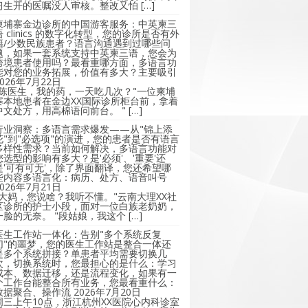
习生开的医嘱没人审核。整改又怕 […]
柬埔寨金边诊所的中国游客服务：中英柬三
语 clinics 的数字化转型，您的诊所是否有外
籍/少数民族患者？语言沟通遇到过哪些问
题，如果一套系统支持中英柬三语，您会为
跨境患者使用吗？最看重哪方面，多语言功
能对您的业务拓展，价值有多大？主要吸引
2026年7月22日
"陈医生，我的药，一天吃几次？"一位柬埔
寨本地患者在金边XX国际诊所柜台前，拿着
中文处方，用高棉语问前台。 " […]
行业洞察：多语言需求爆发——从"锦上添
花"到"必选项"的演进，您的患者是否有语言
多样性需求？当前如何解决，多语言功能对
您选型的影响有多大？是'必须'、'重要'还
是'可有可无'，除了界面翻译，您还希望哪
些内容多语言化：病历、处方、语音叫号
2026年7月21日
"大妈，您说啥？我听不懂。"云南大理XX社
区诊所的护士小段，面对一位白族老奶奶，
一脸的无奈。 "段姑娘，我这个 […]
医生工作站一体化：告别"多个系统反复
切"的噩梦，您的医生工作站是整合一体还
是多个系统拼接？单患者平均需要切换几
次，切换系统时，您最担心的是什么：学习
成本、数据迁移，还是流程变化，如果有一
个工作台能整合所有业务，您最看重什么：
数据聚合、操作流
2026年7月20日
周三上午10点，浙江杭州XX医院心内科诊室