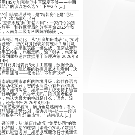
通用HIS功能完整但中医深度不够——中西
医结合的诊该怎么选？" 下午2点 […]
你的门诊管理系统，是“精装房”还是“毛坯
房”？
2026年8月4日
从“空壳系统”到“开箱即用”：一家门诊的选
型故事，和数据背后的效率革命2025年秋
天，云南某二级专科医院的陈院 […]
报表统计自动化：从"月底加班造表"到"实时
驾驶舱"，您的财务报表如何统计？每月耗
时多久，如果报表能一键生成，但需放弃部
分手工控制，您愿意吗，除了财务，您还希
望看到哪些运营数据用于管理决策
2026年8
月4日
"每月财务报表要3天手工整理，数据矛盾、
错误百出。院长要的数据月底才能看到，决
策严重滞后——报表统计不能再这样 […]
越南胡志明市诊所的跨境升级：软佳多语言
与移动化实践，您的诊所是否有外籍/跨境
患者？如何沟通，如果一套系统支持多语言
和移动预约，您会考虑吗，跨境患者服务
中，您认为最大的挑战是什么：语言、流
程，还是信任
2026年8月3日
"中国游客来看病，病历全是越南语，看不
懂只能靠手势比划，投诉月均4起——跨境
医疗服务不能只靠热情。" 越南胡志 […]
连锁管理：从"单店作战"到"集团协同"的数
字化转型，您的连锁门诊是否实现了数据互
通与供应链协同，如果系统能免费开通连锁