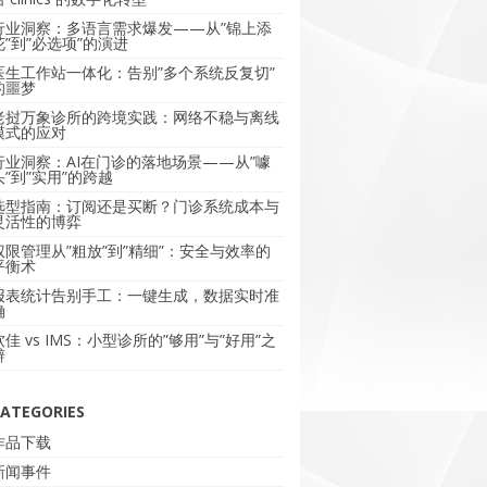
行业洞察：多语言需求爆发——从”锦上添
花”到”必选项”的演进
医生工作站一体化：告别”多个系统反复切”
的噩梦
老挝万象诊所的跨境实践：网络不稳与离线
模式的应对
行业洞察：AI在门诊的落地场景——从”噱
头”到”实用”的跨越
选型指南：订阅还是买断？门诊系统成本与
灵活性的博弈
权限管理从”粗放”到”精细”：安全与效率的
平衡术
报表统计告别手工：一键生成，数据实时准
确
软佳 vs IMS：小型诊所的”够用”与”好用”之
辩
ATEGORIES
作品下载
新闻事件