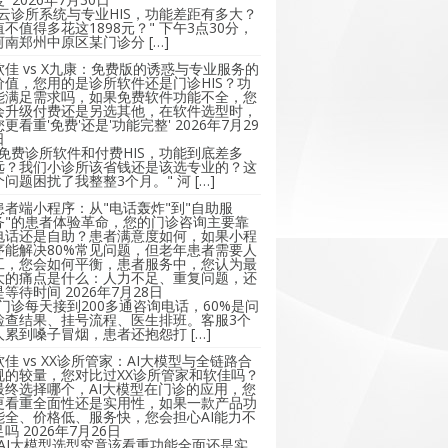
"云诊所系统与专业HIS，功能差距有多大？
值不值得多花这1898元？" 下午3点30分，
河南郑州中原区某门诊分 […]
软佳 vs X九康：免费版的诱惑与专业服务的
价值，您用的是诊所软件还是门诊HIS？功
能满足需求吗，如果免费软件功能不全，您
会升级付费还是另选其他，在软件选型时，
您更看重'免费'还是'功能完整'
2026年7月29
日
"免费诊所软件和付费HIS，功能到底差多
远？我们小诊所该省钱还是该选专业的？这
个问题困扰了我整整3个月。" 河 […]
患者端小程序：从"电话轰炸"到"自助服
务"的患者体验革命，您的门诊咨询主要靠
电话还是自助？患者满意度如何，如果小程
序能解决80%常见问题，但老年患者需要人
工，您会如何平衡，患者服务中，您认为最
大的痛点是什么：人力不足、重复问题，还
是等待时间
2026年7月28日
"门诊每天接到200多通咨询电话，60%是问
检查结果、挂号流程、医生排班。客服3个
人累到嗓子冒烟，患者还抱怨打 […]
软佳 vs XX诊所管家：AI大模型与全链路合
规的较量，您对比过XX诊所管家和软佳吗？
最终选择哪个，AI大模型在门诊的应用，您
更看重全面性还是实用性，如果一款产品功
能全、价格低、服务快，您会担心AI能力不
足吗
2026年7月26日
"AI大模型选型究竟该看重功能全面还是实