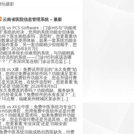
游玩摄影
云南省医院信息管理系统 – 最新
软佳 vs PCS Software：门诊HIS与"功能堆
砌"系统的对决，您用的系统功能全但体验
如何？医生抱怨多吗，选型时，您更看重功
能数量还是使用体验，如果一套系统功能全
但操作复杂，另一套功能稍少但很顺手，您
选哪个
2026年8月7日
"功能清单很长但难用的系统，与功能精炼
贴合流程的系统——门诊HIS到底该选哪
个？" 广东深圳某连锁门诊运营总监 […]
软佳 vs X康：免费试用背后的"永久免费"陷
阱，您用过免费诊所软件吗？功能满足需求
吗，如果免费软件功能不全，您会升级付费
还是另选其他，在软件选型时，您更看重'免
费'还是'功能完整'
2026年8月6日
"永久免费真的香吗？功能残缺、服务缺失
的代价谁买单？免费软件的水有多深？" 上
午10点整，福建泉州鲤城区某诊所 […]
软佳 vs XX云中医：免费中医系统与专业门
诊HIS的博弈，您用免费中医软件还是付费
HIS？功能满足需求吗，如果免费软件功能
不全，您会升级付费还是另选其他，在选型
时，您更看重'专业深度'还是'功能全面'
2026年8月5日
"免费中医系统功能成熟但西医缺失，付费