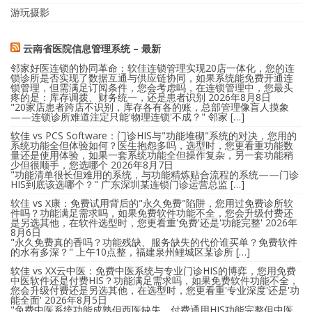
游玩摄影
云南省医院信息管理系统 – 最新
邻家好医连锁的协同革命：软佳连锁管理实现20店一体化，您的连
锁诊所是否实现了数据互通与供应链协同，如果系统能免费开通连
锁管理，但需满足订阅条件，您会考虑吗，在连锁管理中，您最头
疼的是：库存调拨、财务统一，还是患者识别
2026年8月8日
"20家店患者跨店不识别，库存各有各的账，总部管理像盲人摸象
——连锁诊所难道注定只能'物理连锁'不成？" 邻家 […]
软佳 vs PCS Software：门诊HIS与"功能堆砌"系统的对决，您用的
系统功能全但体验如何？医生抱怨多吗，选型时，您更看重功能数
量还是使用体验，如果一套系统功能全但操作复杂，另一套功能稍
少但很顺手，您选哪个
2026年8月7日
"功能清单很长但难用的系统，与功能精炼贴合流程的系统——门诊
HIS到底该选哪个？" 广东深圳某连锁门诊运营总监 […]
软佳 vs X康：免费试用背后的"永久免费"陷阱，您用过免费诊所软
件吗？功能满足需求吗，如果免费软件功能不全，您会升级付费还
是另选其他，在软件选型时，您更看重'免费'还是'功能完整'
2026年
8月6日
"永久免费真的香吗？功能残缺、服务缺失的代价谁买单？免费软件
的水有多深？" 上午10点整，福建泉州鲤城区某诊所 […]
软佳 vs XX云中医：免费中医系统与专业门诊HIS的博弈，您用免费
中医软件还是付费HIS？功能满足需求吗，如果免费软件功能不全，
您会升级付费还是另选其他，在选型时，您更看重'专业深度'还是'功
能全面'
2026年8月5日
"免费中医系统功能成熟但西医缺失，付费通用HIS功能完整但中医