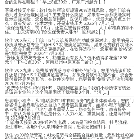
合的边界在哪里？" 早上8点30分，广东广州越秀 […]
医保对接无小事：软佳如何帮诊所规避90%违规风险，您的门诊有
遇到过医保违规问题吗？主要是什么类型，如果有一套系统能实时
提示违规风险，您会愿意使用吗，医保对接中，您最大的痛点是什
么：政策复杂、技术对接，还是审核压力
2026年7月31日
"医保违规3次，罚了8万，还差点被暂停资格——人工审核真的靠不
住。" 山东济南XX门诊医保负责人张华，回想起2 […]
软佳 vs X兴云：门诊HIS与云诊所系统的功能纵深对比，您用的是云
诊所系统还是专业门诊HIS？功能满足需求吗，如果免费软件功能不
全，您会升级付费还是更换系统，在软件选型时，您更看重'价格'还
是'功能完整度'
2026年7月30日
"云诊所系统与专业HIS，功能差距有多大？值不值得多花这1898
元？" 下午3点30分，河南郑州中原区某门诊分 […]
软佳 vs X九康：免费版的诱惑与专业服务的价值，您用的是诊所软
件还是门诊HIS？功能满足需求吗，如果免费软件功能不全，您会升
级付费还是另选其他，在软件选型时，您更看重'免费'还是'功能完整'
2026年7月29日
"免费诊所软件和付费HIS，功能到底差多远？我们小诊所该省钱还
是该选专业的？这个问题困扰了我整整3个月。" 河 […]
患者端小程序：从"电话轰炸"到"自助服务"的患者体验革命，您的门
诊咨询主要靠电话还是自助？患者满意度如何，如果小程序能解决
80%常见问题，但老年患者需要人工，您会如何平衡，患者服务
中，您认为最大的痛点是什么：人力不足、重复问题，还是等待时
间
2026年7月28日
"门诊每天接到200多通咨询电话，60%是问检查结果、挂号流程、
医生排班。客服3个人累到嗓子冒烟，患者还抱怨打 […]
软佳 vs XX诊所管家：AI大模型与全链路合规的较量，您对比过XX诊