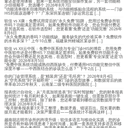
量还是使用体验，如果一套系统功能全但操作复杂，另一套功能稍
少但很顺手，您选哪个
2026年8月7日
"功能清单很长但难用的系统，与功能精炼贴合流程的系统——门诊
HIS到底该选哪个？" 广东深圳某连锁门诊运营总监 […]
软佳 vs X康：免费试用背后的"永久免费"陷阱，您用过免费诊所软
件吗？功能满足需求吗，如果免费软件功能不全，您会升级付费还
是另选其他，在软件选型时，您更看重'免费'还是'功能完整'
2026年
8月6日
"永久免费真的香吗？功能残缺、服务缺失的代价谁买单？免费软件
的水有多深？" 上午10点整，福建泉州鲤城区某诊所 […]
软佳 vs XX云中医：免费中医系统与专业门诊HIS的博弈，您用免费
中医软件还是付费HIS？功能满足需求吗，如果免费软件功能不全，
您会升级付费还是另选其他，在选型时，您更看重'专业深度'还是'功
能全面'
2026年8月5日
"免费中医系统功能成熟但西医缺失，付费通用HIS功能完整但中医
深度不够——中西医结合的诊该怎么选？" 下午2点 […]
你的门诊管理系统，是“精装房”还是“毛坯房”？
2026年8月4日
从“空壳系统”到“开箱即用”：一家门诊的选型故事，和数据背后的效
率革命2025年秋天，云南某二级专科医院的陈院 […]
报表统计自动化：从"月底加班造表"到"实时驾驶舱"，您的财务报表
如何统计？每月耗时多久，如果报表能一键生成，但需放弃部分手
工控制，您愿意吗，除了财务，您还希望看到哪些运营数据用于管
理决策
2026年8月4日
"每月财务报表要3天手工整理，数据矛盾、错误百出。院长要的数
据月底才能看到，决策严重滞后——报表统计不能再这样 […]
越南胡志明市诊所的跨境升级：软佳多语言与移动化实践，您的诊
所是否有外籍/跨境患者？如何沟通，如果一套系统支持多语言和移
动预约，您会考虑吗，跨境患者服务中，您认为最大的挑战是什