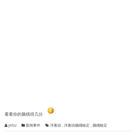
看看你的脑残得几分
ynlsz
新闻事件
洋蔥頭
,
洋蔥頭腦殘檢定
,
腦殘檢定