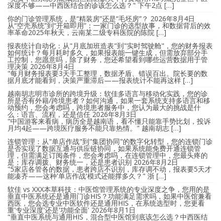
深度不够——中西医结合的诊该怎么选？" 下午2点 […]
你的门诊管理系统，是“精装房”还是“毛坯房”？
2026年8月4日
从“空壳系统”到“开箱即用”：一家门诊的选型故事，和数据背后的效
率革命2025年秋天，云南某二级专科医院的陈院 […]
报表统计自动化：从"月底加班造表"到"实时驾驶舱"，您的财务报表
如何统计？每月耗时多久，如果报表能一键生成，但需放弃部分手
工控制，您愿意吗，除了财务，您还希望看到哪些运营数据用于管
理决策
2026年8月4日
"每月财务报表要3天手工整理，数据矛盾、错误百出。院长要的数
据月底才能看到，决策严重滞后——报表统计不能再这样 […]
越南胡志明市诊所的跨境升级：软佳多语言与移动化实践，您的诊
所是否有外籍/跨境患者？如何沟通，如果一套系统支持多语言和移
动预约，您会考虑吗，跨境患者服务中，您认为最大的挑战是什
么：语言、流程，还是信任
2026年8月3日
"中国游客来看病，病历全是越南语，看不懂只能靠手势比划，投诉
月均4起——跨境医疗服务不能只靠热情。" 越南胡志 […]
连锁管理：从"单店作战"到"集团协同"的数字化转型，您的连锁门诊
是否实现了数据互通与供应链协同，如果系统能免费开通连锁管
理，但需满足订阅条件，您会考虑吗，在连锁管理中，您最头疼的
是：库存调拨、财务统一，还是患者识别
2026年8月2日
"5家店各管各的数据，患者跨店不识别，库存调不动，报表要5天才
能凑齐——这种'单店作战'模式还能撑多久？" 浙 […]
软佳 vs XXX本草科技：中医馆管理系统的专业深度之争，您用的是
垂直中医系统还是通用门诊HIS？功能满足需求吗，如果中医馆兼看
西医，您会选专业中医软件还是通用HIS，在系统选型时，您更看
重'专业深度'还是'功能全面'
2026年8月1日
"垂直中医系统与通用HIS，混合型中医馆到底该怎么选？中西医结