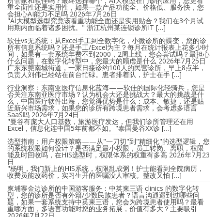
所管家和软佳吗？最终选择哪个，AI大模型在门诊的应用，您更看
重全面性还是实用性，如果一款产品功能全、价格低、服务快，您
会担心AI能力不足吗
2026年7月26日
"AI大模型选型究竟该看重功能全面还是实用贴合？我们在3个月试
用期内面临着诸多困扰。" 浙江杭州某连锁诊所IT […]
软佳vs无系统：从Excel手工到全数字化，小微诊所的蝶变，您的诊
所有信息系统吗？还是手工/Excel为主？每月在统计报表上花多少时
间，如果有一套系统年费不到2000，2周上线，您会尝试吗？最担心
什么问题，在数字化转型中，您最大的顾虑是什么
2026年7月25日
广东东莞南城街道，一家日接诊约100人的民营诊所，早上8点半，
负责人刘伟已经站在前台忙碌。患者排着队，护士在手 […]
行业洞察：东南亚医疗信息化蓝海——软佳的国际化轻骑兵，您是
否关注东南亚医疗市场？认为机会大还是挑战大？最大的挑战是什
么，中国医疗软件出海，您觉得优势是什么：成本、敏捷，还是贴
近新兴市场需求，如果您的诊所有跨境患者需求，会考虑多语言
SaaS吗
2026年7月24日
"曼谷有庞大人口基数，旅游医疗发达，但我们诊所管理还在用
Excel，信息化连中国5年前都不如。"泰国曼谷XX诊 […]
选型指南：用户权限策略——从"一刀切"到"精细化"的选型逻辑，您
的系统权限如何设计？是否满足最小权限，员工转岗、离职，权限
能及时回收吗，在HIS选型时，权限体系的权重有多高
2026年7月23
日
"杨明，我们新上的HIS系统，权限乱成粥！护士能看到全院病历，
收费员能改药价，实习生开的医嘱没人审核。整改又怕 […]
柬埔寨金边诊所的中国游客服务：中英柬三语 clinics 的数字化转
型，您的诊所是否有外籍/少数民族患者？语言沟通遇到过哪些问
题，如果一套系统支持中英柬三语，您会为跨境患者使用吗？最看
重哪方面，多语言功能对您的业务拓展，价值有多大？主要吸引
2026年7月22日