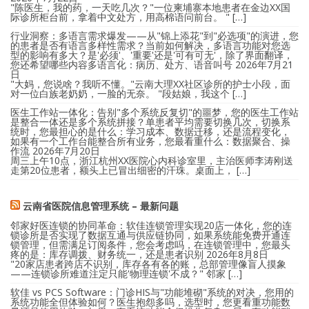
"陈医生，我的药，一天吃几次？"一位柬埔寨本地患者在金边XX国
际诊所柜台前，拿着中文处方，用高棉语问前台。 " […]
行业洞察：多语言需求爆发——从"锦上添花"到"必选项"的演进，您
的患者是否有语言多样性需求？当前如何解决，多语言功能对您选
型的影响有多大？是'必须'、'重要'还是'可有可无'，除了界面翻译，
您还希望哪些内容多语言化：病历、处方、语音叫号
2026年7月21
日
"大妈，您说啥？我听不懂。"云南大理XX社区诊所的护士小段，面
对一位白族老奶奶，一脸的无奈。 "段姑娘，我这个 […]
医生工作站一体化：告别"多个系统反复切"的噩梦，您的医生工作站
是整合一体还是多个系统拼接？单患者平均需要切换几次，切换系
统时，您最担心的是什么：学习成本、数据迁移，还是流程变化，
如果有一个工作台能整合所有业务，您最看重什么：数据聚合、操
作流
2026年7月20日
周三上午10点，浙江杭州XX医院心内科诊室里，主治医师李涛刚送
走第20位患者，额头上已冒出细密的汗珠。桌面上， […]
云南省医院信息管理系统 – 最新问题
邻家好医连锁的协同革命：软佳连锁管理实现20店一体化，您的连
锁诊所是否实现了数据互通与供应链协同，如果系统能免费开通连
锁管理，但需满足订阅条件，您会考虑吗，在连锁管理中，您最头
疼的是：库存调拨、财务统一，还是患者识别
2026年8月8日
"20家店患者跨店不识别，库存各有各的账，总部管理像盲人摸象
——连锁诊所难道注定只能'物理连锁'不成？" 邻家 […]
软佳 vs PCS Software：门诊HIS与"功能堆砌"系统的对决，您用的
系统功能全但体验如何？医生抱怨多吗，选型时，您更看重功能数