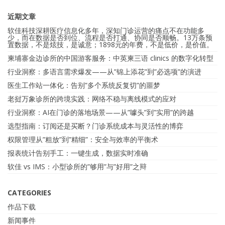
近期文章
软佳科技深耕医疗信息化多年，深知门诊运营的痛点不在功能多
少，而在数据是否到位、流程是否打通、协同是否顺畅。13万条预
置数据，不是炫技，是诚意；1898元的年费，不是低价，是价值。
柬埔寨金边诊所的中国游客服务：中英柬三语 clinics 的数字化转型
行业洞察：多语言需求爆发——从”锦上添花”到”必选项”的演进
医生工作站一体化：告别”多个系统反复切”的噩梦
老挝万象诊所的跨境实践：网络不稳与离线模式的应对
行业洞察：AI在门诊的落地场景——从”噱头”到”实用”的跨越
选型指南：订阅还是买断？门诊系统成本与灵活性的博弈
权限管理从”粗放”到”精细”：安全与效率的平衡术
报表统计告别手工：一键生成，数据实时准确
软佳 vs IMS：小型诊所的”够用”与”好用”之辩
CATEGORIES
作品下载
新闻事件