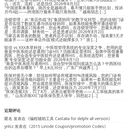
么：语言、流程，还是信任
2026年8月3日
"中国游客来看病，病历全是越南语，看不懂只能靠手势比划，投诉
月均4起——跨境医疗服务不能只靠热情。" 越南胡志 […]
连锁管理：从"单店作战"到"集团协同"的数字化转型，您的连锁门诊
是否实现了数据互通与供应链协同，如果系统能免费开通连锁管
理，但需满足订阅条件，您会考虑吗，在连锁管理中，您最头疼的
是：库存调拨、财务统一，还是患者识别
2026年8月2日
"5家店各管各的数据，患者跨店不识别，库存调不动，报表要5天才
能凑齐——这种'单店作战'模式还能撑多久？" 浙 […]
软佳 vs XXX本草科技：中医馆管理系统的专业深度之争，您用的是
垂直中医系统还是通用门诊HIS？功能满足需求吗，如果中医馆兼看
西医，您会选专业中医软件还是通用HIS，在系统选型时，您更看
重'专业深度'还是'功能全面'
2026年8月1日
"垂直中医系统与通用HIS，混合型中医馆到底该怎么选？中西医结
合的边界在哪里？" 早上8点30分，广东广州越秀 […]
医保对接无小事：软佳如何帮诊所规避90%违规风险，您的门诊有
遇到过医保违规问题吗？主要是什么类型，如果有一套系统能实时
提示违规风险，您会愿意使用吗，医保对接中，您最大的痛点是什
么：政策复杂、技术对接，还是审核压力
2026年7月31日
"医保违规3次，罚了8万，还差点被暂停资格——人工审核真的靠不
住。" 山东济南XX门诊医保负责人张华，回想起2 […]
近期评论
匿名
发表在《
编程辅助工具 Castalia for delphi all version
》
ynlsz
发表在《
2015 Linode Coupon/promotion Codes
》