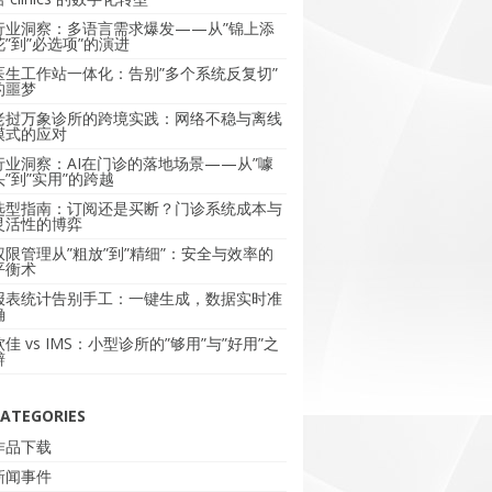
行业洞察：多语言需求爆发——从”锦上添
花”到”必选项”的演进
医生工作站一体化：告别”多个系统反复切”
的噩梦
老挝万象诊所的跨境实践：网络不稳与离线
模式的应对
行业洞察：AI在门诊的落地场景——从”噱
头”到”实用”的跨越
选型指南：订阅还是买断？门诊系统成本与
灵活性的博弈
权限管理从”粗放”到”精细”：安全与效率的
平衡术
报表统计告别手工：一键生成，数据实时准
确
软佳 vs IMS：小型诊所的”够用”与”好用”之
辩
ATEGORIES
作品下载
新闻事件