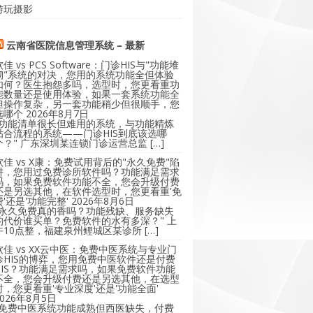
游玩摄影
云南省医院信息管理系统 – 最新
软佳 vs PCS Software：门诊HIS与"功能堆
砌"系统的对决，您用的系统功能全但体验
如何？医生抱怨多吗，选型时，您更看重功
能数量还是使用体验，如果一套系统功能全
但操作复杂，另一套功能稍少但很顺手，您
选哪个
2026年8月7日
"功能清单很长但难用的系统，与功能精炼
贴合流程的系统——门诊HIS到底该选哪
个？" 广东深圳某连锁门诊运营总监 […]
软佳 vs X康：免费试用背后的"永久免费"陷
阱，您用过免费诊所软件吗？功能满足需求
吗，如果免费软件功能不全，您会升级付费
还是另选其他，在软件选型时，您更看重'免
费'还是'功能完整'
2026年8月6日
"永久免费真的香吗？功能残缺、服务缺失
的代价谁买单？免费软件的水有多深？" 上
午10点整，福建泉州鲤城区某诊所 […]
软佳 vs XX云中医：免费中医系统与专业门
诊HIS的博弈，您用免费中医软件还是付费
HIS？功能满足需求吗，如果免费软件功能
不全，您会升级付费还是另选其他，在选型
时，您更看重'专业深度'还是'功能全面'
2026年8月5日
"免费中医系统功能成熟但西医缺失，付费