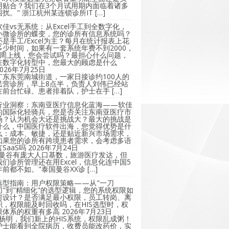
用贴合？我们在3个月试用期内面临着诸多
困扰。" 浙江杭州某连锁诊所IT […]
软佳vs无系统：从Excel手工到全数字化，
小微诊所的蝶变，您的诊所有信息系统吗？
还是手工/Excel为主？每月在统计报表上花
多少时间，如果有一套系统年费不到2000，
2周上线，您会尝试吗？最担心什么问题，
在数字化转型中，您最大的顾虑是什么
2026年7月25日
广东东莞南城街道，一家日接诊约100人的
民营诊所，早上8点半，负责人刘伟已经站
在前台忙碌。患者排着队，护士在手 […]
行业洞察：东南亚医疗信息化蓝海——软佳
的国际化轻骑兵，您是否关注东南亚医疗市
场？认为机会大还是挑战大？最大的挑战是
什么，中国医疗软件出海，您觉得优势是什
么：成本、敏捷，还是贴近新兴市场需求，
如果您的诊所有跨境患者需求，会考虑多语
言SaaS吗
2026年7月24日
"曼谷有庞大人口基数，旅游医疗发达，但
我们诊所管理还在用Excel，信息化连中国5
年前都不如。"泰国曼谷XX诊 […]
选型指南：用户权限策略——从"一刀
切"到"精细化"的选型逻辑，您的系统权限如
何设计？是否满足最小权限，员工转岗、离
职，权限能及时回收吗，在HIS选型时，权
限体系的权重有多高
2026年7月23日
"杨明，我们新上的HIS系统，权限乱成粥！
护士能看到全院病历，收费员能改药价，实