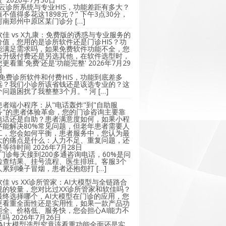
"云诊所系统与专业HIS，功能差距有多大？
值不值得多花这1898元？" 下午3点30分，
河南郑州中原区某门诊分 […]
软佳 vs X九康：免费版的诱惑与专业服务的
价值，您用的是诊所软件还是门诊HIS？功
能满足需求吗，如果免费软件功能不全，您
会升级付费还是另选其他，在软件选型时，
您更看重'免费'还是'功能完整'
2026年7月29
日
"免费诊所软件和付费HIS，功能到底差多
远？我们小诊所该省钱还是该选专业的？这
个问题困扰了我整整3个月。" 河 […]
患者端小程序：从"电话轰炸"到"自助服
务"的患者体验革命，您的门诊咨询主要靠
电话还是自助？患者满意度如何，如果小程
序能解决80%常见问题，但老年患者需要人
工，您会如何平衡，患者服务中，您认为最
大的痛点是什么：人力不足、重复问题，还
是等待时间
2026年7月28日
"门诊每天接到200多通咨询电话，60%是问
检查结果、挂号流程、医生排班。客服3个
人累到嗓子冒烟，患者还抱怨打 […]
软佳 vs XX诊所管家：AI大模型与全链路合
规的较量，您对比过XX诊所管家和软佳吗？
最终选择哪个，AI大模型在门诊的应用，您
更看重全面性还是实用性，如果一款产品功
能全、价格低、服务快，您会担心AI能力不
足吗
2026年7月26日
"AI大模型选型究竟该看重功能全面还是实