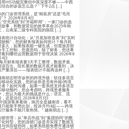
通用HIS功能完整但中医深度不够——中西
医结合的诊该怎么选？" 下午2点 […]
你的门诊管理系统，是“精装房”还是“毛坯
房”？
2026年8月4日
从“空壳系统”到“开箱即用”：一家门诊的选
型故事，和数据背后的效率革命2025年秋
天，云南某二级专科医院的陈院 […]
报表统计自动化：从"月底加班造表"到"实时
驾驶舱"，您的财务报表如何统计？每月耗
时多久，如果报表能一键生成，但需放弃部
分手工控制，您愿意吗，除了财务，您还希
望看到哪些运营数据用于管理决策
2026年8
月4日
"每月财务报表要3天手工整理，数据矛盾、
错误百出。院长要的数据月底才能看到，决
策严重滞后——报表统计不能再这样 […]
越南胡志明市诊所的跨境升级：软佳多语言
与移动化实践，您的诊所是否有外籍/跨境
患者？如何沟通，如果一套系统支持多语言
和移动预约，您会考虑吗，跨境患者服务
中，您认为最大的挑战是什么：语言、流
程，还是信任
2026年8月3日
"中国游客来看病，病历全是越南语，看不
懂只能靠手势比划，投诉月均4起——跨境
医疗服务不能只靠热情。" 越南胡志 […]
连锁管理：从"单店作战"到"集团协同"的数
字化转型，您的连锁门诊是否实现了数据互
通与供应链协同，如果系统能免费开通连锁