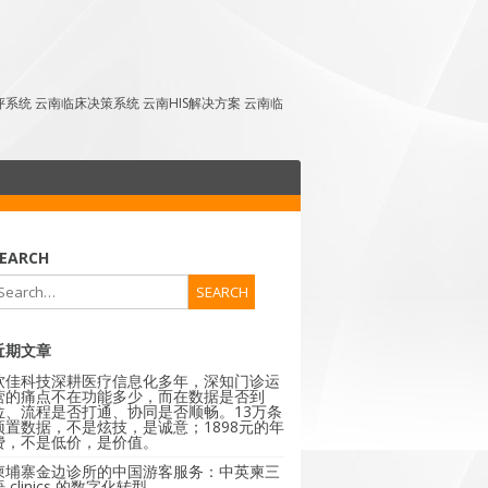
点评系统 云南临床决策系统 云南HIS解决方案 云南临
EARCH
近期文章
软佳科技深耕医疗信息化多年，深知门诊运
营的痛点不在功能多少，而在数据是否到
位、流程是否打通、协同是否顺畅。13万条
预置数据，不是炫技，是诚意；1898元的年
费，不是低价，是价值。
柬埔寨金边诊所的中国游客服务：中英柬三
 clinics 的数字化转型