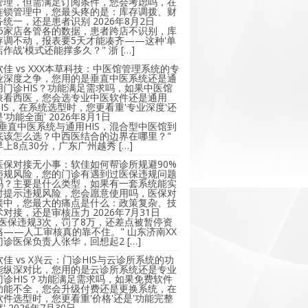
管理，但需满足订阅条件，您会考虑吗，在
连锁管理中，您最头疼的是：库存调拨、财
务统一，还是患者识别
2026年8月2日
"5家店各管各的数据，患者跨店不识别，库
存调不动，报表要5天才能凑齐——这种'单
店作战'模式还能撑多久？" 浙 […]
软佳 vs XXX本草科技：中医馆管理系统的专
业深度之争，您用的是垂直中医系统还是通
用门诊HIS？功能满足需求吗，如果中医馆
兼看西医，您会选专业中医软件还是通用
HIS，在系统选型时，您更看重'专业深度'还
是'功能全面'
2026年8月1日
"垂直中医系统与通用HIS，混合型中医馆到
底该怎么选？中西医结合的边界在哪里？"
早上8点30分，广东广州越秀 […]
医保对接无小事：软佳如何帮诊所规避90%
违规风险，您的门诊有遇到过医保违规问题
吗？主要是什么类型，如果有一套系统能实
时提示违规风险，您会愿意使用吗，医保对
接中，您最大的痛点是什么：政策复杂、技
术对接，还是审核压力
2026年7月31日
"医保违规3次，罚了8万，还差点被暂停资
格——人工审核真的靠不住。" 山东济南XX
门诊医保负责人张华，回想起2 […]
软佳 vs X兴云：门诊HIS与云诊所系统的功
能纵深对比，您用的是云诊所系统还是专业
门诊HIS？功能满足需求吗，如果免费软件
功能不全，您会升级付费还是更换系统，在
软件选型时，您更看重'价格'还是'功能完整
'
2026年7月30日