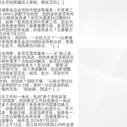
习生开的医嘱没人审核。整改又怕 […]
柬埔寨金边诊所的中国游客服务：中英柬三
语 clinics 的数字化转型，您的诊所是否有外
籍/少数民族患者？语言沟通遇到过哪些问
题，如果一套系统支持中英柬三语，您会为
跨境患者使用吗？最看重哪方面，多语言功
能对您的业务拓展，价值有多大？主要吸引
2026年7月22日
"陈医生，我的药，一天吃几次？"一位柬埔
寨本地患者在金边XX国际诊所柜台前，拿着
中文处方，用高棉语问前台。 " […]
行业洞察：多语言需求爆发——从"锦上添
花"到"必选项"的演进，您的患者是否有语言
多样性需求？当前如何解决，多语言功能对
您选型的影响有多大？是'必须'、'重要'还
是'可有可无'，除了界面翻译，您还希望哪
些内容多语言化：病历、处方、语音叫号
2026年7月21日
"大妈，您说啥？我听不懂。"云南大理XX社
区诊所的护士小段，面对一位白族老奶奶，
一脸的无奈。 "段姑娘，我这个 […]
医生工作站一体化：告别"多个系统反复
切"的噩梦，您的医生工作站是整合一体还
是多个系统拼接？单患者平均需要切换几
次，切换系统时，您最担心的是什么：学习
成本、数据迁移，还是流程变化，如果有一
个工作台能整合所有业务，您最看重什么：
数据聚合、操作流
2026年7月20日
周三上午10点，浙江杭州XX医院心内科诊室