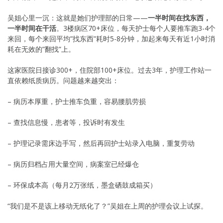
吴姐心里一沉：这就是她们护理部的日常——
一半时间在找东西，
一半时间在干活
。3楼病区70+床位，每天护士每个人要推车跑3-4个
来回，每个来回平均”找东西”耗时5-8分钟，加起来每天有近1小时消
耗在无效的”翻找”上。
这家医院日接诊300+，住院部100+床位。过去3年，护理工作站一
直依赖纸质病历。问题越来越突出：
– 病历本厚重，护士推车负重，容易腰肌劳损
– 查找信息慢，患者等，投诉时有发生
– 护理记录需床边手写，然后再回护士站录入电脑，重复劳动
– 病历归档占用大量空间，病案室已经爆仓
– 环保成本高（每月2万张纸，墨盒硒鼓成箱买）
“我们是不是该上移动无纸化了？”吴姐在上周的护理会议上试探。