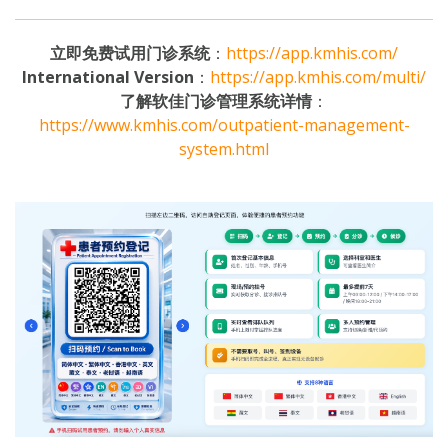
立即免费试用门诊系统
：
https://app.kmhis.com/
International Version
：
https://app.kmhis.com/multi/
了解软佳门诊管理系统详情
：
https://www.kmhis.com/outpatient-management-
system.html