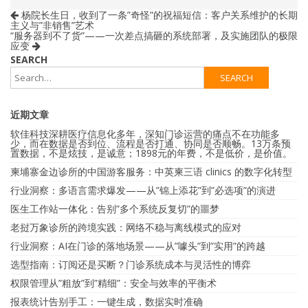
杨院长生日，收到了一条”奇怪”的祝福短信：客户关系维护的长期
主义与”非销售”艺术
“服务器到不了货”——一次差点搞砸的系统部署，及实施团队的极限
应变
SEARCH
近期文章
软佳科技深耕医疗信息化多年，深知门诊运营的痛点不在功能多
少，而在数据是否到位、流程是否打通、协同是否顺畅。13万条预
置数据，不是炫技，是诚意；1898元的年费，不是低价，是价值。
柬埔寨金边诊所的中国游客服务：中英柬三语 clinics 的数字化转型
行业洞察：多语言需求爆发——从”锦上添花”到”必选项”的演进
医生工作站一体化：告别”多个系统反复切”的噩梦
老挝万象诊所的跨境实践：网络不稳与离线模式的应对
行业洞察：AI在门诊的落地场景——从”噱头”到”实用”的跨越
选型指南：订阅还是买断？门诊系统成本与灵活性的博弈
权限管理从”粗放”到”精细”：安全与效率的平衡术
报表统计告别手工：一键生成，数据实时准确