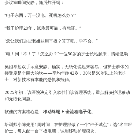
会议室瞬间安静，随后炸开锅：
“电子东西，万一没电、死机怎么办？”
“我干护理20年，纸质最可靠，有凭证。”
“您让我们这些老姐妹用平板？算了吧，学不会。”
“电！到！不！了！怎么办？”一位50岁的护士长站起来，情绪激动
吴姐举起双手示意安静。确实，无纸化说起来容易，但护士群体的
接受度是个巨大的坎——平均年龄42岁，30%是50岁以上的老护
士，对新技术有本能的恐惧和抵触。
2025年初，该医院决定引入软佳门诊管理系统，重点解决护理移动
和无纸化问题。
软佳的方案核心是：
移动终端 + 全流程电子化
。
培训师小陈先用1周时间，在护理部做了一个”种子试点”：选4名年轻
护士，每人配一台平板电脑，试用移动护理模块。