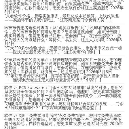
过系统实施吗？费用和周期如何，如果实施免费，但年费稍高，您
能接受吗，在软件选型时，您更看重软件价格还是实施服务
2026年
8月10日
"只看软件价格，忽略实施服务，最后总成本超预算、上线效果差
——实施环节的坑我们踩过。" 江苏南京某门诊负责人吴 […]
医技报告患者端实时查看：从"跑腿取报告"到"手机即看"的体验革
命，您的医技报告如何送达患者？患者满意度如何，如果报告能手
机实时查看，但需患者自己注册，您会推广吗，在报告流程中，您
认为最大的痛点是什么：等待久、易丢失，还是人力消耗
2026年8
月9日
"每天200多份检验报告，患者取报告要排队，报告出来又要跑一趟
——医技报告服务效率太低了。" 浙江杭州XX门诊 […]
邻家好医连锁的协同革命：软佳连锁管理实现20店一体化，您的连
锁诊所是否实现了数据互通与供应链协同，如果系统能免费开通连
锁管理，但需满足订阅条件，您会考虑吗，在连锁管理中，您最头
疼的是：库存调拨、财务统一，还是患者识别
2026年8月8日
"20家店患者跨店不识别，库存各有各的账，总部管理像盲人摸象
——连锁诊所难道注定只能'物理连锁'不成？" 邻家 […]
软佳 vs PCS Software：门诊HIS与"功能堆砌"系统的对决，您用的
系统功能全但体验如何？医生抱怨多吗，选型时，您更看重功能数
量还是使用体验，如果一套系统功能全但操作复杂，另一套功能稍
少但很顺手，您选哪个
2026年8月7日
"功能清单很长但难用的系统，与功能精炼贴合流程的系统——门诊
HIS到底该选哪个？" 广东深圳某连锁门诊运营总监 […]
软佳 vs X康：免费试用背后的"永久免费"陷阱，您用过免费诊所软
件吗？功能满足需求吗，如果免费软件功能不全，您会升级付费还
是另选其他，在软件选型时，您更看重'免费'还是'功能完整'
2026年
8月6日