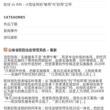
软佳 vs IMS：小型诊所的”够用”与”好用”之辩
CATEGORIES
作品下载
新闻事件
游玩摄影
云南省医院信息管理系统 – 最新
选型指南：实施服务不是"免费午餐"，而是专业价值的体现，您经历
过系统实施吗？费用和周期如何，如果实施免费，但年费稍高，您
能接受吗，在软件选型时，您更看重软件价格还是实施服务
2026年
8月10日
"只看软件价格，忽略实施服务，最后总成本超预算、上线效果差
——实施环节的坑我们踩过。" 江苏南京某门诊负责人吴 […]
医技报告患者端实时查看：从"跑腿取报告"到"手机即看"的体验革
命，您的医技报告如何送达患者？患者满意度如何，如果报告能手
机实时查看，但需患者自己注册，您会推广吗，在报告流程中，您
认为最大的痛点是什么：等待久、易丢失，还是人力消耗
2026年8
月9日
"每天200多份检验报告，患者取报告要排队，报告出来又要跑一趟
——医技报告服务效率太低了。" 浙江杭州XX门诊 […]
邻家好医连锁的协同革命：软佳连锁管理实现20店一体化，您的连