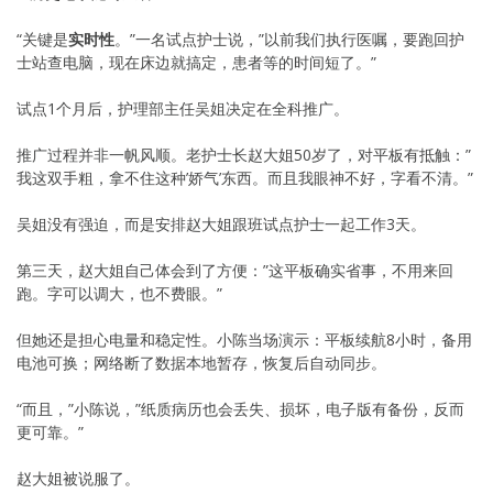
“关键是
实时性
。”一名试点护士说，”以前我们执行医嘱，要跑回护
士站查电脑，现在床边就搞定，患者等的时间短了。”
试点1个月后，护理部主任吴姐决定在全科推广。
推广过程并非一帆风顺。老护士长赵大姐50岁了，对平板有抵触：”
我这双手粗，拿不住这种’娇气’东西。而且我眼神不好，字看不清。”
吴姐没有强迫，而是安排赵大姐跟班试点护士一起工作3天。
第三天，赵大姐自己体会到了方便：”这平板确实省事，不用来回
跑。字可以调大，也不费眼。”
但她还是担心电量和稳定性。小陈当场演示：平板续航8小时，备用
电池可换；网络断了数据本地暂存，恢复后自动同步。
“而且，”小陈说，”纸质病历也会丢失、损坏，电子版有备份，反而
更可靠。”
赵大姐被说服了。