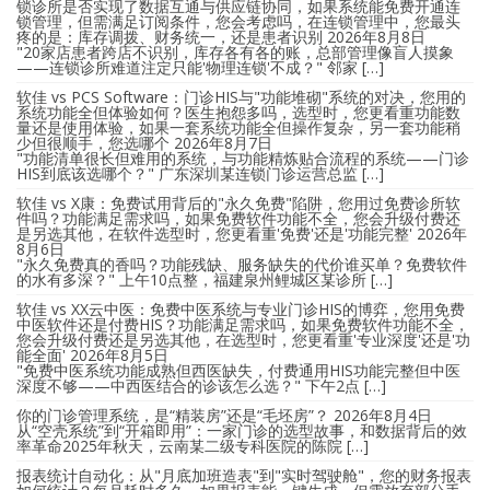
锁诊所是否实现了数据互通与供应链协同，如果系统能免费开通连
锁管理，但需满足订阅条件，您会考虑吗，在连锁管理中，您最头
疼的是：库存调拨、财务统一，还是患者识别
2026年8月8日
"20家店患者跨店不识别，库存各有各的账，总部管理像盲人摸象
——连锁诊所难道注定只能'物理连锁'不成？" 邻家 […]
软佳 vs PCS Software：门诊HIS与"功能堆砌"系统的对决，您用的
系统功能全但体验如何？医生抱怨多吗，选型时，您更看重功能数
量还是使用体验，如果一套系统功能全但操作复杂，另一套功能稍
少但很顺手，您选哪个
2026年8月7日
"功能清单很长但难用的系统，与功能精炼贴合流程的系统——门诊
HIS到底该选哪个？" 广东深圳某连锁门诊运营总监 […]
软佳 vs X康：免费试用背后的"永久免费"陷阱，您用过免费诊所软
件吗？功能满足需求吗，如果免费软件功能不全，您会升级付费还
是另选其他，在软件选型时，您更看重'免费'还是'功能完整'
2026年
8月6日
"永久免费真的香吗？功能残缺、服务缺失的代价谁买单？免费软件
的水有多深？" 上午10点整，福建泉州鲤城区某诊所 […]
软佳 vs XX云中医：免费中医系统与专业门诊HIS的博弈，您用免费
中医软件还是付费HIS？功能满足需求吗，如果免费软件功能不全，
您会升级付费还是另选其他，在选型时，您更看重'专业深度'还是'功
能全面'
2026年8月5日
"免费中医系统功能成熟但西医缺失，付费通用HIS功能完整但中医
深度不够——中西医结合的诊该怎么选？" 下午2点 […]
你的门诊管理系统，是“精装房”还是“毛坯房”？
2026年8月4日
从“空壳系统”到“开箱即用”：一家门诊的选型故事，和数据背后的效
率革命2025年秋天，云南某二级专科医院的陈院 […]
报表统计自动化：从"月底加班造表"到"实时驾驶舱"，您的财务报表