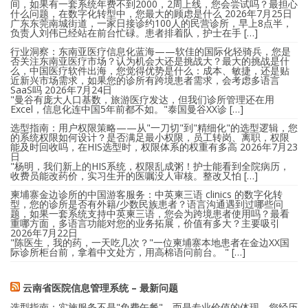
间，如果有一套系统年费不到2000，2周上线，您会尝试吗？最担心
什么问题，在数字化转型中，您最大的顾虑是什么
2026年7月25日
广东东莞南城街道，一家日接诊约100人的民营诊所，早上8点半，
负责人刘伟已经站在前台忙碌。患者排着队，护士在手 […]
行业洞察：东南亚医疗信息化蓝海——软佳的国际化轻骑兵，您是
否关注东南亚医疗市场？认为机会大还是挑战大？最大的挑战是什
么，中国医疗软件出海，您觉得优势是什么：成本、敏捷，还是贴
近新兴市场需求，如果您的诊所有跨境患者需求，会考虑多语言
SaaS吗
2026年7月24日
"曼谷有庞大人口基数，旅游医疗发达，但我们诊所管理还在用
Excel，信息化连中国5年前都不如。"泰国曼谷XX诊 […]
选型指南：用户权限策略——从"一刀切"到"精细化"的选型逻辑，您
的系统权限如何设计？是否满足最小权限，员工转岗、离职，权限
能及时回收吗，在HIS选型时，权限体系的权重有多高
2026年7月23
日
"杨明，我们新上的HIS系统，权限乱成粥！护士能看到全院病历，
收费员能改药价，实习生开的医嘱没人审核。整改又怕 […]
柬埔寨金边诊所的中国游客服务：中英柬三语 clinics 的数字化转
型，您的诊所是否有外籍/少数民族患者？语言沟通遇到过哪些问
题，如果一套系统支持中英柬三语，您会为跨境患者使用吗？最看
重哪方面，多语言功能对您的业务拓展，价值有多大？主要吸引
2026年7月22日
"陈医生，我的药，一天吃几次？"一位柬埔寨本地患者在金边XX国
际诊所柜台前，拿着中文处方，用高棉语问前台。 " […]
云南省医院信息管理系统 – 最新问题
选型指南：实施服务不是"免费午餐"，而是专业价值的体现，您经历