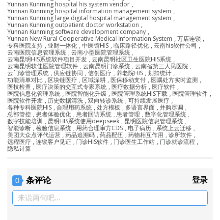
Yunnan Kunming hospital his system vendor
,
Yunnan Kunming hospital information management system
,
Yunnan Kunming large digital hospital management system
,
Yunnan Kunming outpatient doctor workstation
,
Yunnan Kunming software development company
,
Yunnan New Rural Cooperative Medical Information System
,
万店连锁
,
专科医院支持
,
业财一体化
,
中医馆HIS
,
临床路径优化
,
云南his软件公司
,
云南医院信息管理系统
,
云南小型医院管理系统
,
云南昆明HIS系统软件项目开发
,
云南昆明社区卫生医院HIS系统
,
云南昆明软佳医院管理软件
,
云南昆明门诊系统
,
云南省第三人民医院
,
云门诊管理系统
,
供应链协同
,
信创医疗
,
养老院HIS
,
划扣统计
,
功能清单对比
,
区块链医疗
,
区域深耕
,
医保移动支付
,
医嘱处方实时监测
,
医技检查
,
医疗决策的交互式专家系统
,
医疗数据分析
,
医疗软件
,
医院信息化管理系统
,
医院智能化升级
,
医院管理系统HIS下载
,
医院管理软件
,
医院软件开发
,
历史数据清洗
,
双向转诊系统
,
可持续发展医疗
,
各种专科医院HIS
,
合理用药系统
,
处方模板
,
多语言界面
,
并购尽调
,
总部管控
,
患者体验优化
,
患者回访系统
,
患者管理
,
数字化管理系统
,
数字技能培训
,
昆明HIS系统使用deepseek
,
昆明医院信息管理系统
,
智能诊断
,
检验信息系统
,
用药合理审方CDS
,
电子病历
,
系统上云迁移
,
美团大众点评代运营
,
药品追溯码
,
药品配伍
,
药物相互作用
,
诊所软件
,
远程医疗
,
连锁客户见证
,
门诊HIS软件
,
门诊医生工作站
,
门诊就诊流程
,
隐私计算
条评论
登录
0
来说两句吧...