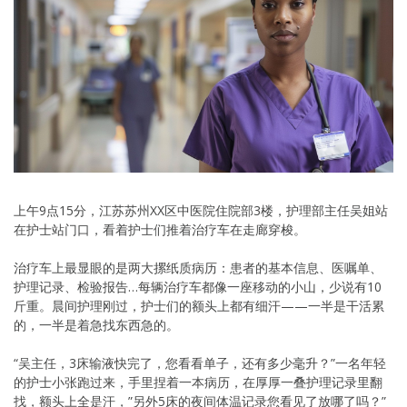
上午9点15分，江苏苏州XX区中医院住院部3楼，护理部主任吴姐站
在护士站门口，看着护士们推着治疗车在走廊穿梭。
治疗车上最显眼的是两大摞纸质病历：患者的基本信息、医嘱单、
护理记录、检验报告…每辆治疗车都像一座移动的小山，少说有10
斤重。晨间护理刚过，护士们的额头上都有细汗——一半是干活累
的，一半是着急找东西急的。
“吴主任，3床输液快完了，您看看单子，还有多少毫升？”一名年轻
的护士小张跑过来，手里捏着一本病历，在厚厚一叠护理记录里翻
找，额头上全是汗，”另外5床的夜间体温记录您看见了放哪了吗？”