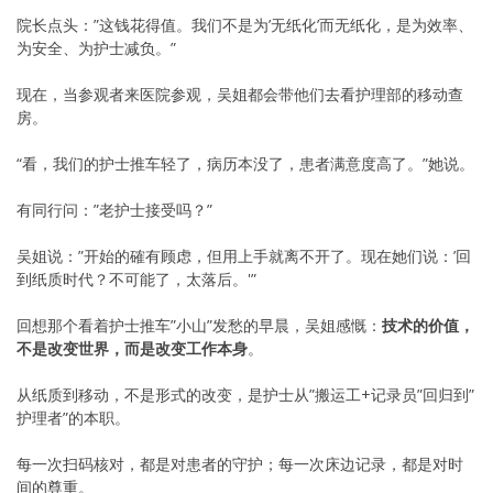
院长点头：”这钱花得值。我们不是为’无纸化’而无纸化，是为效率、
为安全、为护士减负。”
现在，当参观者来医院参观，吴姐都会带他们去看护理部的移动查
房。
“看，我们的护士推车轻了，病历本没了，患者满意度高了。”她说。
有同行问：”老护士接受吗？”
吴姐说：”开始的確有顾虑，但用上手就离不开了。现在她们说：’回
到纸质时代？不可能了，太落后。'”
回想那个看着护士推车”小山”发愁的早晨，吴姐感慨：
技术的价值，
不是改变世界，而是改变工作本身
。
从纸质到移动，不是形式的改变，是护士从”搬运工+记录员”回归到”
护理者”的本职。
每一次扫码核对，都是对患者的守护；每一次床边记录，都是对时
间的尊重。