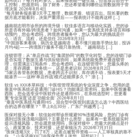
如何统计？每月耗时多久，如果报表能一键生成，但需放弃部分手
工控制，您愿意吗，除了财务，您还希望看到哪些运营数据用于管
理决策
2026年8月4日
"每月财务报表要3天手工整理，数据矛盾、错误百出。院长要的数
据月底才能看到，决策严重滞后——报表统计不能再这样 […]
越南胡志明市诊所的跨境升级：软佳多语言与移动化实践，您的诊
所是否有外籍/跨境患者？如何沟通，如果一套系统支持多语言和移
动预约，您会考虑吗，跨境患者服务中，您认为最大的挑战是什
么：语言、流程，还是信任
2026年8月3日
"中国游客来看病，病历全是越南语，看不懂只能靠手势比划，投诉
月均4起——跨境医疗服务不能只靠热情。" 越南胡志 […]
连锁管理：从"单店作战"到"集团协同"的数字化转型，您的连锁门诊
是否实现了数据互通与供应链协同，如果系统能免费开通连锁管
理，但需满足订阅条件，您会考虑吗，在连锁管理中，您最头疼的
是：库存调拨、财务统一，还是患者识别
2026年8月2日
"5家店各管各的数据，患者跨店不识别，库存调不动，报表要5天才
能凑齐——这种'单店作战'模式还能撑多久？" 浙 […]
软佳 vs XXX本草科技：中医馆管理系统的专业深度之争，您用的是
垂直中医系统还是通用门诊HIS？功能满足需求吗，如果中医馆兼看
西医，您会选专业中医软件还是通用HIS，在系统选型时，您更看
重'专业深度'还是'功能全面'
2026年8月1日
"垂直中医系统与通用HIS，混合型中医馆到底该怎么选？中西医结
合的边界在哪里？" 早上8点30分，广东广州越秀 […]
医保对接无小事：软佳如何帮诊所规避90%违规风险，您的门诊有
遇到过医保违规问题吗？主要是什么类型，如果有一套系统能实时
提示违规风险，您会愿意使用吗，医保对接中，您最大的痛点是什
么：政策复杂、技术对接，还是审核压力
2026年7月31日
"医保违规3次，罚了8万，还差点被暂停资格——人工审核真的靠不
住。" 山东济南XX门诊医保负责人张华，回想起2 […]