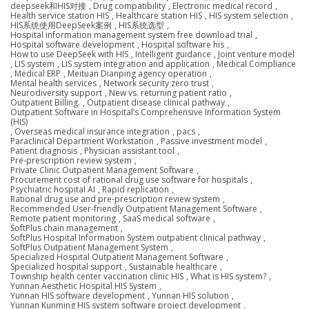
deepseek和HIS对接
,
Drug compatibility
,
Electronic medical record
,
Health service station HIS
,
Healthcare station HIS
,
HIS system selection
,
HIS系统使用DeepSeek案例
,
HIS系统选型
,
Hospital information management system free download trial
,
Hospital software development
,
Hospital software his
,
How to use DeepSeek with HIS
,
Intelligent guidance
,
Joint venture model
,
LIS system
,
LIS system integration and application
,
Medical Compliance
,
Medical ERP
,
Meituan Dianping agency operation
,
Mental health services
,
Network security zero trust
,
Neurodiversity support
,
New vs. returning patient ratio
,
Outpatient Billing.
,
Outpatient disease clinical pathway
,
Outpatient Software in Hospital’s Comprehensive Information System
(HIS)
,
Overseas medical insurance integration
,
pacs
,
Paraclinical Department Workstation
,
Passive investment model
,
Patient diagnosis
,
Physician assistant tool
,
Pre-prescription review system
,
Private Clinic Outpatient Management Software
,
Procurement cost of rational drug use software for hospitals
,
Psychiatric hospital AI
,
Rapid replication
,
Rational drug use and pre-prescription review system
,
Recommended User-friendly Outpatient Management Software
,
Remote patient monitoring
,
SaaS medical software
,
SoftPlus chain management
,
SoftPlus Hospital Information System outpatient clinical pathway
,
SoftPlus Outpatient Management System
,
Specialized Hospital Outpatient Management Software
,
Specialized hospital support
,
Sustainable healthcare
,
Township health center vaccination clinic HIS
,
What is HIS system?
,
Yunnan Aesthetic Hospital HIS System
,
Yunnan HIS software development
,
Yunnan HIS solution
,
Yunnan Kunming HIS system software project development
,