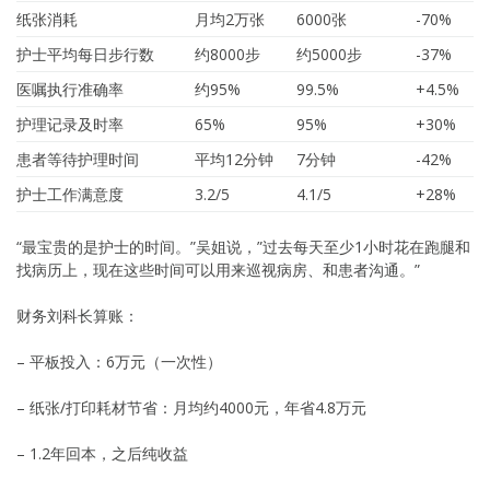
纸张消耗
月均2万张
6000张
-70%
护士平均每日步行数
约8000步
约5000步
-37%
医嘱执行准确率
约95%
99.5%
+4.5%
护理记录及时率
65%
95%
+30%
患者等待护理时间
平均12分钟
7分钟
-42%
护士工作满意度
3.2/5
4.1/5
+28%
“最宝贵的是护士的时间。”吴姐说，”过去每天至少1小时花在跑腿和
找病历上，现在这些时间可以用来巡视病房、和患者沟通。”
财务刘科长算账：
– 平板投入：6万元（一次性）
– 纸张/打印耗材节省：月均约4000元，年省4.8万元
– 1.2年回本，之后纯收益