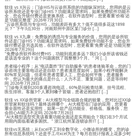
软佳 vs X兴云：门诊HIS与云诊所系统的功能纵深对比，您用的是云
诊所系统还是专业门诊HIS？功能满足需求吗，如果免费软件功能不
全，您会升级付费还是更换系统，在软件选型时，您更看重'价格'还
是'功能完整度'
2026年7月30日
"云诊所系统与专业HIS，功能差距有多大？值不值得多花这1898
元？" 下午3点30分，河南郑州中原区某门诊分 […]
软佳 vs X九康：免费版的诱惑与专业服务的价值，您用的是诊所软
件还是门诊HIS？功能满足需求吗，如果免费软件功能不全，您会升
级付费还是另选其他，在软件选型时，您更看重'免费'还是'功能完整'
2026年7月29日
"免费诊所软件和付费HIS，功能到底差多远？我们小诊所该省钱还
是该选专业的？这个问题困扰了我整整3个月。" 河 […]
患者端小程序：从"电话轰炸"到"自助服务"的患者体验革命，您的门
诊咨询主要靠电话还是自助？患者满意度如何，如果小程序能解决
80%常见问题，但老年患者需要人工，您会如何平衡，患者服务
中，您认为最大的痛点是什么：人力不足、重复问题，还是等待时
间
2026年7月28日
"门诊每天接到200多通咨询电话，60%是问检查结果、挂号流程、
医生排班。客服3个人累到嗓子冒烟，患者还抱怨打 […]
软佳 vs XX诊所管家：AI大模型与全链路合规的较量，您对比过XX诊
所管家和软佳吗？最终选择哪个，AI大模型在门诊的应用，您更看
重全面性还是实用性，如果一款产品功能全、价格低、服务快，您
会担心AI能力不足吗
2026年7月26日
"AI大模型选型究竟该看重功能全面还是实用贴合？我们在3个月试
用期内面临着诸多困扰。" 浙江杭州某连锁诊所IT […]
软佳vs无系统：从Excel手工到全数字化，小微诊所的蝶变，您的诊
所有信息系统吗？还是手工/Excel为主？每月在统计报表上花多少时