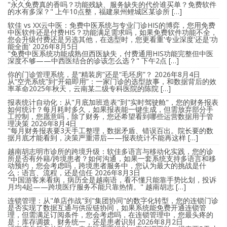
"永久免费真的香吗？功能残缺、服务缺失的代价谁买单？免费软件
的水有多深？" 上午10点整，福建泉州鲤城区某诊所 […]
软佳 vs XX云中医：免费中医系统与专业门诊HIS的博弈，您用免费
中医软件还是付费HIS？功能满足需求吗，如果免费软件功能不全，
您会升级付费还是另选其他，在选型时，您更看重'专业深度'还是'功
能全面'
2026年8月5日
"免费中医系统功能成熟但西医缺失，付费通用HIS功能完整但中医
深度不够——中西医结合的诊该怎么选？" 下午2点 […]
你的门诊管理系统，是“精装房”还是“毛坯房”？
2026年8月4日
从“空壳系统”到“开箱即用”：一家门诊的选型故事，和数据背后的效
率革命2025年秋天，云南某二级专科医院的陈院 […]
报表统计自动化：从"月底加班造表"到"实时驾驶舱"，您的财务报表
如何统计？每月耗时多久，如果报表能一键生成，但需放弃部分手
工控制，您愿意吗，除了财务，您还希望看到哪些运营数据用于管
理决策
2026年8月4日
"每月财务报表要3天手工整理，数据矛盾、错误百出。院长要的数
据月底才能看到，决策严重滞后——报表统计不能再这样 […]
越南胡志明市诊所的跨境升级：软佳多语言与移动化实践，您的诊
所是否有外籍/跨境患者？如何沟通，如果一套系统支持多语言和移
动预约，您会考虑吗，跨境患者服务中，您认为最大的挑战是什
么：语言、流程，还是信任
2026年8月3日
"中国游客来看病，病历全是越南语，看不懂只能靠手势比划，投诉
月均4起——跨境医疗服务不能只靠热情。" 越南胡志 […]
连锁管理：从"单店作战"到"集团协同"的数字化转型，您的连锁门诊
是否实现了数据互通与供应链协同，如果系统能免费开通连锁管
理，但需满足订阅条件，您会考虑吗，在连锁管理中，您最头疼的
是：库存调拨、财务统一，还是患者识别
2026年8月2日