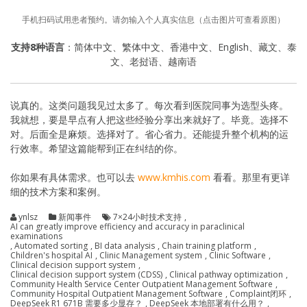
手机扫码试用患者预约。请勿输入个人真实信息（点击图片可查看原图）
支持8种语言
：简体中文、繁体中文、香港中文、English、藏文、泰
文、老挝语、越南语
说真的。这类问题我见过太多了。每次看到医院同事为选型头疼。
我就想，要是早点有人把这些经验分享出来就好了。毕竟。选择不
对。后面全是麻烦。选择对了。省心省力。还能提升整个机构的运
行效率。希望这篇能帮到正在纠结的你。
你如果有具体需求。也可以去
www.kmhis.com
看看。那里有更详
细的技术方案和案例。
ynlsz
新闻事件
7×24小时技术支持
,
AI can greatly improve efficiency and accuracy in paraclinical
examinations
,
Automated sorting
,
BI data analysis
,
Chain training platform
,
Children's hospital AI
,
Clinic Management system
,
Clinic Software
,
Clinical decision support system
,
Clinical decision support system (CDSS)
,
Clinical pathway optimization
,
Community Health Service Center Outpatient Management Software
,
Community Hospital Outpatient Management Software
,
Complaint闭环
,
DeepSeek R1 671B 需要多少显存？
,
DeepSeek 本地部署有什么用？
,