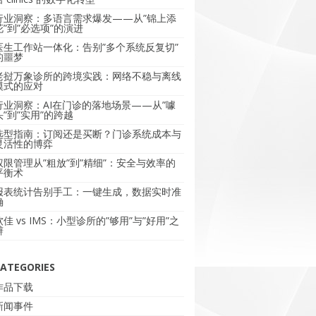
行业洞察：多语言需求爆发——从”锦上添
花”到”必选项”的演进
医生工作站一体化：告别”多个系统反复切”
的噩梦
老挝万象诊所的跨境实践：网络不稳与离线
模式的应对
行业洞察：AI在门诊的落地场景——从”噱
头”到”实用”的跨越
选型指南：订阅还是买断？门诊系统成本与
灵活性的博弈
权限管理从”粗放”到”精细”：安全与效率的
平衡术
报表统计告别手工：一键生成，数据实时准
确
软佳 vs IMS：小型诊所的”够用”与”好用”之
辩
ATEGORIES
作品下载
新闻事件