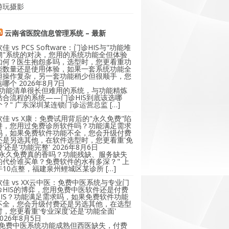
游玩摄影
云南省医院信息管理系统 – 最新
软佳 vs PCS Software：门诊HIS与"功能堆
砌"系统的对决，您用的系统功能全但体验
如何？医生抱怨多吗，选型时，您更看重功
能数量还是使用体验，如果一套系统功能全
但操作复杂，另一套功能稍少但很顺手，您
选哪个
2026年8月7日
"功能清单很长但难用的系统，与功能精炼
贴合流程的系统——门诊HIS到底该选哪
个？" 广东深圳某连锁门诊运营总监 […]
软佳 vs X康：免费试用背后的"永久免费"陷
阱，您用过免费诊所软件吗？功能满足需求
吗，如果免费软件功能不全，您会升级付费
还是另选其他，在软件选型时，您更看重'免
费'还是'功能完整'
2026年8月6日
"永久免费真的香吗？功能残缺、服务缺失
的代价谁买单？免费软件的水有多深？" 上
午10点整，福建泉州鲤城区某诊所 […]
软佳 vs XX云中医：免费中医系统与专业门
诊HIS的博弈，您用免费中医软件还是付费
HIS？功能满足需求吗，如果免费软件功能
不全，您会升级付费还是另选其他，在选型
时，您更看重'专业深度'还是'功能全面'
2026年8月5日
"免费中医系统功能成熟但西医缺失，付费