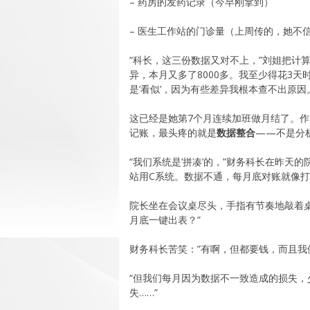
– 药房的发药记录（今早刚拿到）
– 医生工作站的门诊量（上周传的，她不
“科长，这三份数据又对不上，”刘姐把计
异，本月又多了8000多。我至少得花3天
是’看似’，因为有些差异我根本查不出原因
这已经是她第7个月连续加班做月结了。作
记账，最头疼的就是
数据整合
——不是分析
“我们系统是’拼凑’的，”财务科长在昨天
站用C系统。数据不通，每月底对账就像打
院长坐在会议桌尽头，手指有节奏地敲着
月底一键出表？”
财务科长苦笑：”有啊，但都要钱，而且我
“但我们每月因为数据不一致造成的损失，少
失……”