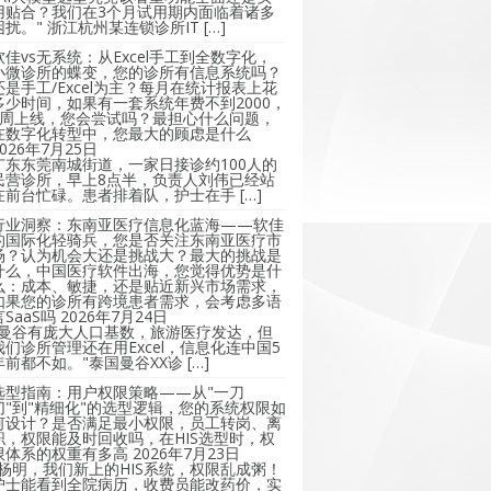
用贴合？我们在3个月试用期内面临着诸多
困扰。" 浙江杭州某连锁诊所IT […]
软佳vs无系统：从Excel手工到全数字化，
小微诊所的蝶变，您的诊所有信息系统吗？
还是手工/Excel为主？每月在统计报表上花
多少时间，如果有一套系统年费不到2000，
2周上线，您会尝试吗？最担心什么问题，
在数字化转型中，您最大的顾虑是什么
2026年7月25日
广东东莞南城街道，一家日接诊约100人的
民营诊所，早上8点半，负责人刘伟已经站
在前台忙碌。患者排着队，护士在手 […]
行业洞察：东南亚医疗信息化蓝海——软佳
的国际化轻骑兵，您是否关注东南亚医疗市
场？认为机会大还是挑战大？最大的挑战是
什么，中国医疗软件出海，您觉得优势是什
么：成本、敏捷，还是贴近新兴市场需求，
如果您的诊所有跨境患者需求，会考虑多语
言SaaS吗
2026年7月24日
"曼谷有庞大人口基数，旅游医疗发达，但
我们诊所管理还在用Excel，信息化连中国5
年前都不如。"泰国曼谷XX诊 […]
选型指南：用户权限策略——从"一刀
切"到"精细化"的选型逻辑，您的系统权限如
何设计？是否满足最小权限，员工转岗、离
职，权限能及时回收吗，在HIS选型时，权
限体系的权重有多高
2026年7月23日
"杨明，我们新上的HIS系统，权限乱成粥！
护士能看到全院病历，收费员能改药价，实