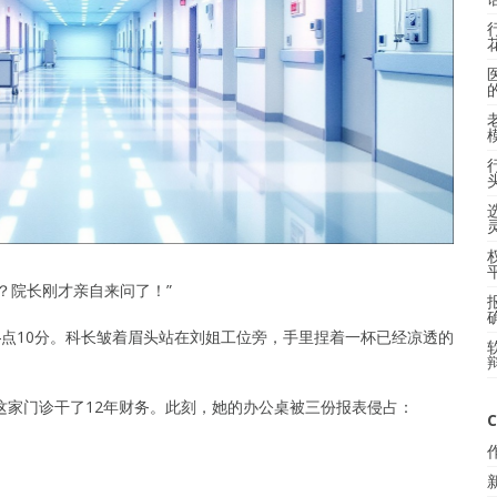
？院长刚才亲自来问了！”
4点10分。科长皱着眉头站在刘姐工位旁，手里捏着一杯已经凉透的
这家门诊干了12年财务。此刻，她的办公桌被三份报表侵占：
C