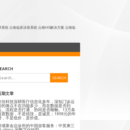
点评系统 云南临床决策系统 云南HIS解决方案 云南临
EARCH
近期文章
软佳科技深耕医疗信息化多年，深知门诊运
营的痛点不在功能多少，而在数据是否到
位、流程是否打通、协同是否顺畅。13万条
预置数据，不是炫技，是诚意；1898元的年
费，不是低价，是价值。
柬埔寨金边诊所的中国游客服务：中英柬三
 clinics 的数字化转型