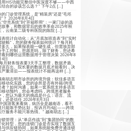
通用HIS功能完整但中医深度不够——中西
医结合的诊该怎么选？" 下午2点 […]
你的门诊管理系统，是“精装房”还是“毛坯
房”？
2026年8月4日
从“空壳系统”到“开箱即用”：一家门诊的选
型故事，和数据背后的效率革命2025年秋
天，云南某二级专科医院的陈院 […]
报表统计自动化：从"月底加班造表"到"实时
驾驶舱"，您的财务报表如何统计？每月耗
时多久，如果报表能一键生成，但需放弃部
分手工控制，您愿意吗，除了财务，您还希
望看到哪些运营数据用于管理决策
2026年8
月4日
"每月财务报表要3天手工整理，数据矛盾、
错误百出。院长要的数据月底才能看到，决
策严重滞后——报表统计不能再这样 […]
越南胡志明市诊所的跨境升级：软佳多语言
与移动化实践，您的诊所是否有外籍/跨境
患者？如何沟通，如果一套系统支持多语言
和移动预约，您会考虑吗，跨境患者服务
中，您认为最大的挑战是什么：语言、流
程，还是信任
2026年8月3日
"中国游客来看病，病历全是越南语，看不
懂只能靠手势比划，投诉月均4起——跨境
医疗服务不能只靠热情。" 越南胡志 […]
连锁管理：从"单店作战"到"集团协同"的数
字化转型，您的连锁门诊是否实现了数据互
通与供应链协同，如果系统能免费开通连锁