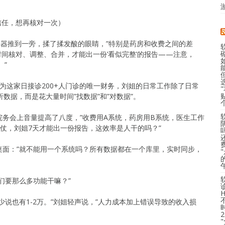
信任，想再核对一次）
算器推到一旁，揉了揉发酸的眼睛，”特别是药房和收费之间的差
时间核对、调整、合并，才能出一份’看似完整’的报告——注意，
。”
为这家日接诊200+人门诊的唯一财务，刘姐的日常工作除了日常
数据，而是花大量时间”找数据”和”对数据”。
的院务会上音量提高了八度，”收费用A系统，药房用B系统，医生工作
仗，刘姐7天才能出一份报告，这效率是人干的吗？”
桌面：”就不能用一个系统吗？所有数据都在一个库里，实时同步，
们要那么多功能干嘛？”
说也有1-2万。”刘姐轻声说，”人力成本加上错误导致的收入损