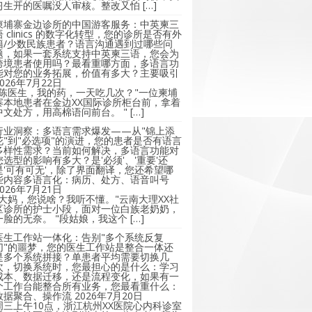
习生开的医嘱没人审核。整改又怕 […]
柬埔寨金边诊所的中国游客服务：中英柬三
语 clinics 的数字化转型，您的诊所是否有外
籍/少数民族患者？语言沟通遇到过哪些问
题，如果一套系统支持中英柬三语，您会为
跨境患者使用吗？最看重哪方面，多语言功
能对您的业务拓展，价值有多大？主要吸引
2026年7月22日
"陈医生，我的药，一天吃几次？"一位柬埔
寨本地患者在金边XX国际诊所柜台前，拿着
中文处方，用高棉语问前台。 " […]
行业洞察：多语言需求爆发——从"锦上添
花"到"必选项"的演进，您的患者是否有语言
多样性需求？当前如何解决，多语言功能对
您选型的影响有多大？是'必须'、'重要'还
是'可有可无'，除了界面翻译，您还希望哪
些内容多语言化：病历、处方、语音叫号
2026年7月21日
"大妈，您说啥？我听不懂。"云南大理XX社
区诊所的护士小段，面对一位白族老奶奶，
一脸的无奈。 "段姑娘，我这个 […]
医生工作站一体化：告别"多个系统反复
切"的噩梦，您的医生工作站是整合一体还
是多个系统拼接？单患者平均需要切换几
次，切换系统时，您最担心的是什么：学习
成本、数据迁移，还是流程变化，如果有一
个工作台能整合所有业务，您最看重什么：
数据聚合、操作流
2026年7月20日
周三上午10点，浙江杭州XX医院心内科诊室