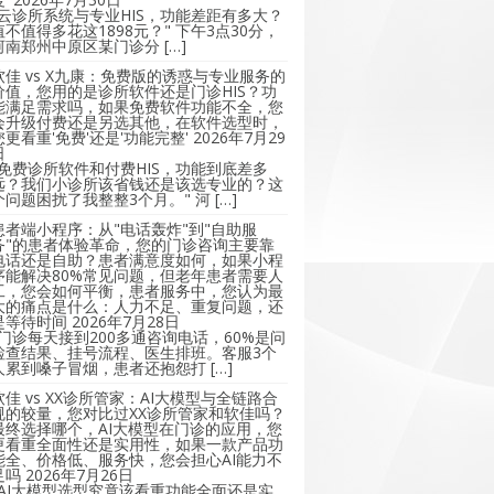
"云诊所系统与专业HIS，功能差距有多大？
值不值得多花这1898元？" 下午3点30分，
河南郑州中原区某门诊分 […]
软佳 vs X九康：免费版的诱惑与专业服务的
价值，您用的是诊所软件还是门诊HIS？功
能满足需求吗，如果免费软件功能不全，您
会升级付费还是另选其他，在软件选型时，
您更看重'免费'还是'功能完整'
2026年7月29
日
"免费诊所软件和付费HIS，功能到底差多
远？我们小诊所该省钱还是该选专业的？这
个问题困扰了我整整3个月。" 河 […]
患者端小程序：从"电话轰炸"到"自助服
务"的患者体验革命，您的门诊咨询主要靠
电话还是自助？患者满意度如何，如果小程
序能解决80%常见问题，但老年患者需要人
工，您会如何平衡，患者服务中，您认为最
大的痛点是什么：人力不足、重复问题，还
是等待时间
2026年7月28日
"门诊每天接到200多通咨询电话，60%是问
检查结果、挂号流程、医生排班。客服3个
人累到嗓子冒烟，患者还抱怨打 […]
软佳 vs XX诊所管家：AI大模型与全链路合
规的较量，您对比过XX诊所管家和软佳吗？
最终选择哪个，AI大模型在门诊的应用，您
更看重全面性还是实用性，如果一款产品功
能全、价格低、服务快，您会担心AI能力不
足吗
2026年7月26日
"AI大模型选型究竟该看重功能全面还是实