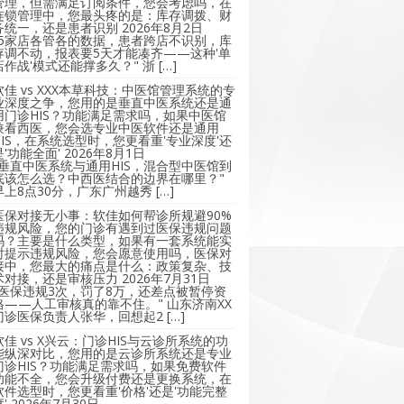
管理，但需满足订阅条件，您会考虑吗，在
连锁管理中，您最头疼的是：库存调拨、财
务统一，还是患者识别
2026年8月2日
"5家店各管各的数据，患者跨店不识别，库
存调不动，报表要5天才能凑齐——这种'单
店作战'模式还能撑多久？" 浙 […]
软佳 vs XXX本草科技：中医馆管理系统的专
业深度之争，您用的是垂直中医系统还是通
用门诊HIS？功能满足需求吗，如果中医馆
兼看西医，您会选专业中医软件还是通用
HIS，在系统选型时，您更看重'专业深度'还
是'功能全面'
2026年8月1日
"垂直中医系统与通用HIS，混合型中医馆到
底该怎么选？中西医结合的边界在哪里？"
早上8点30分，广东广州越秀 […]
医保对接无小事：软佳如何帮诊所规避90%
违规风险，您的门诊有遇到过医保违规问题
吗？主要是什么类型，如果有一套系统能实
时提示违规风险，您会愿意使用吗，医保对
接中，您最大的痛点是什么：政策复杂、技
术对接，还是审核压力
2026年7月31日
"医保违规3次，罚了8万，还差点被暂停资
格——人工审核真的靠不住。" 山东济南XX
门诊医保负责人张华，回想起2 […]
软佳 vs X兴云：门诊HIS与云诊所系统的功
能纵深对比，您用的是云诊所系统还是专业
门诊HIS？功能满足需求吗，如果免费软件
功能不全，您会升级付费还是更换系统，在
软件选型时，您更看重'价格'还是'功能完整
'
2026年7月30日