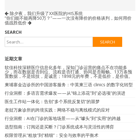
除夕夜，我们升级了XX医院的HIS系统
“你们能不能再降50万？”——一次没有降价的价格谈判，如何用价
值战胜低价
SEARCH
近期文章
软佳科技深耕医疗信息化多年，深知门诊运营的痛点不在功能多
少，而在数据是否到位、流程是否打通、协同是否顺畅。13万条预
置数据，不是炫技，是诚意；1898元的年费，不是低价，是价值。
柬埔寨金边诊所的中国游客服务：中英柬三语 clinics 的数字化转型
行业洞察：多语言需求爆发——从”锦上添花”到”必选项”的演进
医生工作站一体化：告别”多个系统反复切”的噩梦
老挝万象诊所的跨境实践：网络不稳与离线模式的应对
行业洞察：AI在门诊的落地场景——从”噱头”到”实用”的跨越
选型指南：订阅还是买断？门诊系统成本与灵活性的博弈
权限管理从”粗放”到”精细”：安全与效率的平衡术