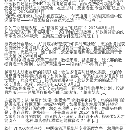
中医软件还是付费HIS？功能满足需求吗，如果免费软件功能不全，
您会升级付费还是另选其他，在选型时，您更看重'专业深度'还是'功
能全面'
2026年8月5日
"免费中医系统功能成熟但西医缺失，付费通用HIS功能完整但中医
深度不够——中西医结合的诊该怎么选？" 下午2点 […]
你的门诊管理系统，是“精装房”还是“毛坯房”？
2026年8月4日
从“空壳系统”到“开箱即用”：一家门诊的选型故事，和数据背后的效
率革命2025年秋天，云南某二级专科医院的陈院 […]
报表统计自动化：从"月底加班造表"到"实时驾驶舱"，您的财务报表
如何统计？每月耗时多久，如果报表能一键生成，但需放弃部分手
工控制，您愿意吗，除了财务，您还希望看到哪些运营数据用于管
理决策
2026年8月4日
"每月财务报表要3天手工整理，数据矛盾、错误百出。院长要的数
据月底才能看到，决策严重滞后——报表统计不能再这样 […]
越南胡志明市诊所的跨境升级：软佳多语言与移动化实践，您的诊
所是否有外籍/跨境患者？如何沟通，如果一套系统支持多语言和移
动预约，您会考虑吗，跨境患者服务中，您认为最大的挑战是什
么：语言、流程，还是信任
2026年8月3日
"中国游客来看病，病历全是越南语，看不懂只能靠手势比划，投诉
月均4起——跨境医疗服务不能只靠热情。" 越南胡志 […]
连锁管理：从"单店作战"到"集团协同"的数字化转型，您的连锁门诊
是否实现了数据互通与供应链协同，如果系统能免费开通连锁管
理，但需满足订阅条件，您会考虑吗，在连锁管理中，您最头疼的
是：库存调拨、财务统一，还是患者识别
2026年8月2日
"5家店各管各的数据，患者跨店不识别，库存调不动，报表要5天才
能凑齐——这种'单店作战'模式还能撑多久？" 浙 […]
软佳 vs XXX本草科技：中医馆管理系统的专业深度之争，您用的是