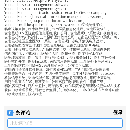
Yunnan Aesthetic Hospital HIS System
,
Yunnan hospital management software
,
Yunnan hospital management system
,
Yunnan Kunming electronic medical record software company
,
Yunnan Kunming hospital information management system
,
Yunnan Kunming outpatient doctor workstation
,
Yunnan small hospital management system
,
中医馆管理系统
,
临床决策支持
,
临床路径优化
,
云南医院信息化建设
,
云南医院软件
,
云南昆明HIS(医院管理信息系统)软件公司
,
云南昆明HIS系统软件项目开发
,
云南昆明his软件定制
,
云南昆明医疗软件公司
,
云南昆明医院his系统厂商
,
云南昆明社区卫生医院HIS系统
,
云南昆明门诊电子病历电子处方
,
云南省新型农村合作医疗管理信息系统
,
云南美容医院HIS系统
,
云南门诊信息管理系统
,
产品白皮书下载
,
体检中心系统
,
供应商协同
,
信创国产化
,
区域医疗
,
医师个人IP
,
医技检查
,
医技科室工作站
,
医生绩效核算
,
医疗安全
,
医疗数据分析
,
医疗服务站HIS
,
医疗软件公司
,
医疗软件开发
,
医院his系统
,
医院信息管理系统
,
卫生医疗服务站HIS
,
卫生院预防接种门诊HIS
,
合理用药分析
,
处方点评系统
,
好用的门诊管理软件推荐
,
如何选择HIS系统
,
广西门诊信息管理系统
,
慢病管理平台
,
投诉闭环
,
无纸化数字医院
,
昆明HIS系统使用deepseek
,
检验信息系统
,
渠道代理招募
,
湖南门诊信息管理系统
,
用药决策系统
,
用药合理审方CDS
,
用药安全
,
社区医院门诊管理软件
,
等保三级
,
精神病医院AI
,
药占比监控
,
药品配伍
,
软佳医院信息管理系统已集成AI技术
,
软佳门诊管理系统
,
远程患者监测
,
门店数字化
,
门诊/住院处方审查等功能
,
门诊就诊流程
,
院内物流
条评论
登录
0
来说两句吧...