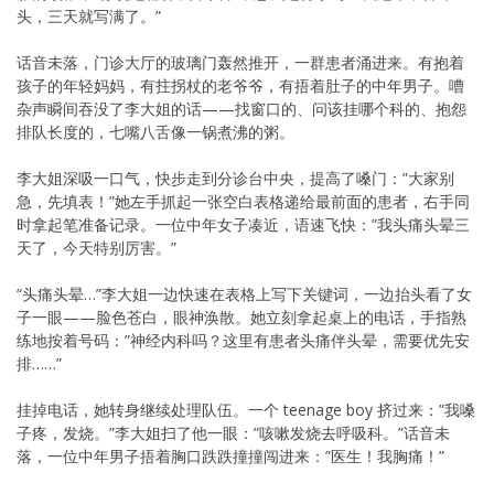
头，三天就写满了。”
话音未落，门诊大厅的玻璃门轰然推开，一群患者涌进来。有抱着
孩子的年轻妈妈，有拄拐杖的老爷爷，有捂着肚子的中年男子。嘈
杂声瞬间吞没了李大姐的话——找窗口的、问该挂哪个科的、抱怨
排队长度的，七嘴八舌像一锅煮沸的粥。
李大姐深吸一口气，快步走到分诊台中央，提高了嗓门：”大家别
急，先填表！”她左手抓起一张空白表格递给最前面的患者，右手同
时拿起笔准备记录。一位中年女子凑近，语速飞快：”我头痛头晕三
天了，今天特别厉害。”
“头痛头晕…”李大姐一边快速在表格上写下关键词，一边抬头看了女
子一眼——脸色苍白，眼神涣散。她立刻拿起桌上的电话，手指熟
练地按着号码：”神经内科吗？这里有患者头痛伴头晕，需要优先安
排……”
挂掉电话，她转身继续处理队伍。一个 teenage boy 挤过来：”我嗓
子疼，发烧。”李大姐扫了他一眼：”咳嗽发烧去呼吸科。”话音未
落，一位中年男子捂着胸口跌跌撞撞闯进来：”医生！我胸痛！”