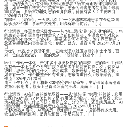
型，您的诊所是否有外籍/少数民族患者？语言沟通遇到过哪些问
题，如果一套系统支持中英柬三语，您会为跨境患者使用吗？最看
重哪方面，多语言功能对您的业务拓展，价值有多大？主要吸引
2026年7月22日
"陈医生，我的药，一天吃几次？"一位柬埔寨本地患者在金边XX国
际诊所柜台前，拿着中文处方，用高棉语问前台。 " […]
行业洞察：多语言需求爆发——从"锦上添花"到"必选项"的演进，您
的患者是否有语言多样性需求？当前如何解决，多语言功能对您选
型的影响有多大？是'必须'、'重要'还是'可有可无'，除了界面翻译，
您还希望哪些内容多语言化：病历、处方、语音叫号
2026年7月21
日
"大妈，您说啥？我听不懂。"云南大理XX社区诊所的护士小段，面
对一位白族老奶奶，一脸的无奈。 "段姑娘，我这个 […]
医生工作站一体化：告别"多个系统反复切"的噩梦，您的医生工作站
是整合一体还是多个系统拼接？单患者平均需要切换几次，切换系
统时，您最担心的是什么：学习成本、数据迁移，还是流程变化，
如果有一个工作台能整合所有业务，您最看重什么：数据聚合、操
作流
2026年7月20日
周三上午10点，浙江杭州XX医院心内科诊室里，主治医师李涛刚送
走第20位患者，额头上已冒出细密的汗珠。桌面上， […]
行业洞察：AI在门诊的落地场景——从"噱头"到"实用"的跨越，您用
过医疗AI产品吗？体验如何？是'有用'还是'噱头'，在门诊场景，您认
为AI最适合解决什么问题：用药安全、分诊导流，还是病历生成，AI
辅助诊断，您能接受最终责任在医生吗
2026年7月15日
"别家都说AI看病、AI写病历，我们用了三年AI，没觉得有多大用。
软佳的AI用药监测，是真能预警，不是花架子。 […]