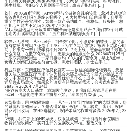
"门诊每天接到200多通咨询电话，60%是问检查结果、挂号流程、
医生排班。客服3个人累到嗓子冒烟，患者还抱怨打 […]
软佳 vs XX诊所管家：AI大模型与全链路合规的较量，您对比过XX诊
所管家和软佳吗？最终选择哪个，AI大模型在门诊的应用，您更看
重全面性还是实用性，如果一款产品功能全、价格低、服务快，您
会担心AI能力不足吗
2026年7月26日
"AI大模型选型究竟该看重功能全面还是实用贴合？我们在3个月试
用期内面临着诸多困扰。" 浙江杭州某连锁诊所IT […]
软佳vs无系统：从Excel手工到全数字化，小微诊所的蝶变，您的诊
所有信息系统吗？还是手工/Excel为主？每月在统计报表上花多少时
间，如果有一套系统年费不到2000，2周上线，您会尝试吗？最担心
什么问题，在数字化转型中，您最大的顾虑是什么
2026年7月25日
广东东莞南城街道，一家日接诊约100人的民营诊所，早上8点半，
负责人刘伟已经站在前台忙碌。患者排着队，护士在手 […]
行业洞察：东南亚医疗信息化蓝海——软佳的国际化轻骑兵，您是
否关注东南亚医疗市场？认为机会大还是挑战大？最大的挑战是什
么，中国医疗软件出海，您觉得优势是什么：成本、敏捷，还是贴
近新兴市场需求，如果您的诊所有跨境患者需求，会考虑多语言
SaaS吗
2026年7月24日
"曼谷有庞大人口基数，旅游医疗发达，但我们诊所管理还在用
Excel，信息化连中国5年前都不如。"泰国曼谷XX诊 […]
选型指南：用户权限策略——从"一刀切"到"精细化"的选型逻辑，您
的系统权限如何设计？是否满足最小权限，员工转岗、离职，权限
能及时回收吗，在HIS选型时，权限体系的权重有多高
2026年7月23
日
"杨明，我们新上的HIS系统，权限乱成粥！护士能看到全院病历，
收费员能改药价，实习生开的医嘱没人审核。整改又怕 […]
柬埔寨金边诊所的中国游客服务：中英柬三语 clinics 的数字化转