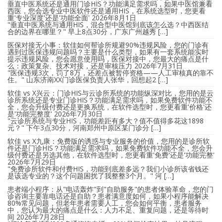
垂直中医系统还是通用门诊HIS？功能满足需求吗，如果中医馆兼看
西医，您会选专业中医软件还是通用HIS，在系统选型时，您更看
重'专业深度'还是'功能全面'
2026年8月1日
"垂直中医系统与通用HIS，混合型中医馆到底该怎么选？中西医结
合的边界在哪里？" 早上8点30分，广东广州越秀 […]
医保对接无小事：软佳如何帮诊所规避90%违规风险，您的门诊有
遇到过医保违规问题吗？主要是什么类型，如果有一套系统能实时
提示违规风险，您会愿意使用吗，医保对接中，您最大的痛点是什
么：政策复杂、技术对接，还是审核压力
2026年7月31日
"医保违规3次，罚了8万，还差点被暂停资格——人工审核真的靠不
住。" 山东济南XX门诊医保负责人张华，回想起2 […]
软佳 vs X兴云：门诊HIS与云诊所系统的功能纵深对比，您用的是云
诊所系统还是专业门诊HIS？功能满足需求吗，如果免费软件功能不
全，您会升级付费还是更换系统，在软件选型时，您更看重'价格'还
是'功能完整度'
2026年7月30日
"云诊所系统与专业HIS，功能差距有多大？值不值得多花这1898
元？" 下午3点30分，河南郑州中原区某门诊分 […]
软佳 vs X九康：免费版的诱惑与专业服务的价值，您用的是诊所软
件还是门诊HIS？功能满足需求吗，如果免费软件功能不全，您会升
级付费还是另选其他，在软件选型时，您更看重'免费'还是'功能完整'
2026年7月29日
"免费诊所软件和付费HIS，功能到底差多远？我们小诊所该省钱还
是该选专业的？这个问题困扰了我整整3个月。" 河 […]
患者端小程序：从"电话轰炸"到"自助服务"的患者体验革命，您的门
诊咨询主要靠电话还是自助？患者满意度如何，如果小程序能解决
80%常见问题，但老年患者需要人工，您会如何平衡，患者服务
中，您认为最大的痛点是什么：人力不足、重复问题，还是等待时
间
2026年7月28日