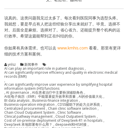
说真的。这类问题我见过太多了。每次看到医院同事为选型头疼。
我就想，要是早点有人把这些经验分享出来就好了。毕竟。选择不
对。后面全是麻烦。选择对了。省心省力。还能提升整个机构的运
行效率。希望这篇能帮到正在纠结的你。
你如果有具体需求。也可以去
www.kmhis.com
看看。那里有更详
细的技术方案和案例。
ynlsz
新闻事件
AI can play an important role in patient diagnosis
,
AI can significantly improve efficiency and quality in electronic medical
records (EMR)
,
AI can significantly improve user experience by simplifying hospital
information system (HIS) functions
,
AI governance
,
AI在患者治疗中主要扮演辅助角色
,
AI在电子病历（EMR）中能显著提升效率和质量
,
AI的价值最大化
,
BI data analysis
,
Business-finance integration
,
Business-operation integration
,
CDSS辅助下的处方点评系统
,
Centralized procurement
,
Chain clinic software selection
,
Chain Cloud Outpatient System
,
Clinic Software
,
Clinical pathway management
,
Cloud Outpatient System
,
Cost of on-premise deployment of DeepSeek-R1 in hospitals
,
DeepSeek 本地部署有什么用？
,
deepseek和HIS对接
,