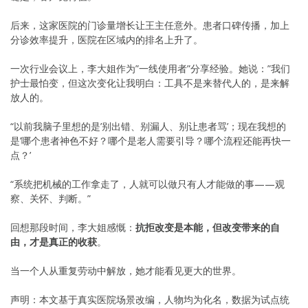
后来，这家医院的门诊量增长让王主任意外。患者口碑传播，加上
分诊效率提升，医院在区域内的排名上升了。
一次行业会议上，李大姐作为”一线使用者”分享经验。她说：”我们
护士最怕变，但这次变化让我明白：工具不是来替代人的，是来解
放人的。
“以前我脑子里想的是’别出错、别漏人、别让患者骂’；现在我想的
是’哪个患者神色不好？哪个是老人需要引导？哪个流程还能再快一
点？’
“系统把机械的工作拿走了，人就可以做只有人才能做的事——观
察、关怀、判断。”
回想那段时间，李大姐感慨：
抗拒改变是本能，但改变带来的自
由，才是真正的收获
。
当一个人从重复劳动中解放，她才能看见更大的世界。
声明：本文基于真实医院场景改编，人物均为化名，数据为试点统