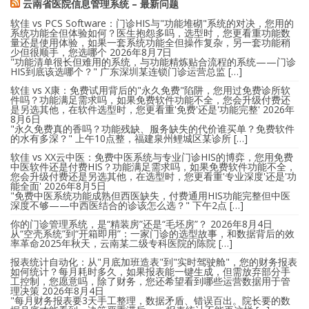
云南省医院信息管理系统 – 最新问题
软佳 vs PCS Software：门诊HIS与"功能堆砌"系统的对决，您用的
系统功能全但体验如何？医生抱怨多吗，选型时，您更看重功能数
量还是使用体验，如果一套系统功能全但操作复杂，另一套功能稍
少但很顺手，您选哪个
2026年8月7日
"功能清单很长但难用的系统，与功能精炼贴合流程的系统——门诊
HIS到底该选哪个？" 广东深圳某连锁门诊运营总监 […]
软佳 vs X康：免费试用背后的"永久免费"陷阱，您用过免费诊所软
件吗？功能满足需求吗，如果免费软件功能不全，您会升级付费还
是另选其他，在软件选型时，您更看重'免费'还是'功能完整'
2026年
8月6日
"永久免费真的香吗？功能残缺、服务缺失的代价谁买单？免费软件
的水有多深？" 上午10点整，福建泉州鲤城区某诊所 […]
软佳 vs XX云中医：免费中医系统与专业门诊HIS的博弈，您用免费
中医软件还是付费HIS？功能满足需求吗，如果免费软件功能不全，
您会升级付费还是另选其他，在选型时，您更看重'专业深度'还是'功
能全面'
2026年8月5日
"免费中医系统功能成熟但西医缺失，付费通用HIS功能完整但中医
深度不够——中西医结合的诊该怎么选？" 下午2点 […]
你的门诊管理系统，是“精装房”还是“毛坯房”？
2026年8月4日
从“空壳系统”到“开箱即用”：一家门诊的选型故事，和数据背后的效
率革命2025年秋天，云南某二级专科医院的陈院 […]
报表统计自动化：从"月底加班造表"到"实时驾驶舱"，您的财务报表
如何统计？每月耗时多久，如果报表能一键生成，但需放弃部分手
工控制，您愿意吗，除了财务，您还希望看到哪些运营数据用于管
理决策
2026年8月4日
"每月财务报表要3天手工整理，数据矛盾、错误百出。院长要的数