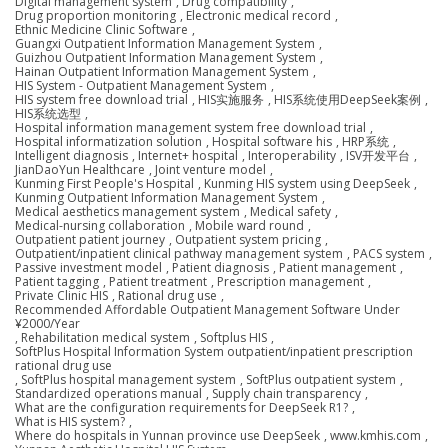
Digital management system
,
Drug compatibility
,
Drug proportion monitoring
,
Electronic medical record
,
Ethnic Medicine Clinic Software
,
Guangxi Outpatient Information Management System
,
Guizhou Outpatient Information Management System
,
Hainan Outpatient Information Management System
,
HIS System - Outpatient Management System
,
HIS system free download trial
,
HIS实施服务
,
HIS系统使用DeepSeek案例
,
HIS系统选型
,
Hospital information management system free download trial
,
Hospital informatization solution
,
Hospital software his
,
HRP系统
,
Intelligent diagnosis
,
Internet+ hospital
,
Interoperability
,
ISV开发平台
,
JianDaoYun Healthcare
,
Joint venture model
,
Kunming First People's Hospital
,
Kunming HIS system using DeepSeek
,
Kunming Outpatient Information Management System
,
Medical aesthetics management system
,
Medical safety
,
Medical-nursing collaboration
,
Mobile ward round
,
Outpatient patient journey
,
Outpatient system pricing
,
Outpatient/inpatient clinical pathway management system
,
PACS system
,
Passive investment model
,
Patient diagnosis
,
Patient management
,
Patient tagging
,
Patient treatment
,
Prescription management
,
Private Clinic HIS
,
Rational drug use
,
Recommended Affordable Outpatient Management Software Under
¥2000/Year
,
Rehabilitation medical system
,
Softplus HIS
,
SoftPlus Hospital Information System outpatient/inpatient prescription
rational drug use
,
SoftPlus hospital management system
,
SoftPlus outpatient system
,
Standardized operations manual
,
Supply chain transparency
,
What are the configuration requirements for DeepSeek R1?
,
What is HIS system?
,
Where do hospitals in Yunnan province use DeepSeek
,
www.kmhis.com
,