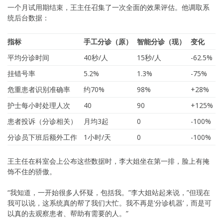
一个月试用期结束，王主任召集了一次全面的效果评估。他调取系
统后台数据：
指标
手工分诊（原）
智能分诊（现）
变化
平均分诊时间
40秒/人
15秒/人
-62.5%
挂错号率
5.2%
1.3%
-75%
危重患者识别准确率
约70%
98%
+28%
护士每小时处理人次
40
90
+125%
患者投诉（分诊相关）
月均3起
0
-100%
分诊员下班后额外工作
1小时/天
0
-100%
王主任在科室会上公布这些数据时，李大姐坐在第一排，脸上有掩
饰不住的骄傲。
“我知道，一开始很多人怀疑，包括我。”李大姐站起来说，”但现在
我可以说，这系统真的帮了我们大忙。我不再是’分诊机器’，而是可
以真的去观察患者、帮助有需要的人。”