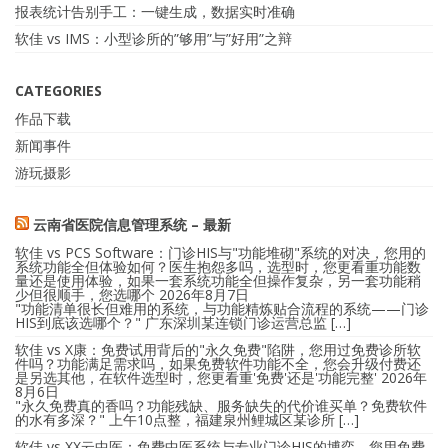
报表统计告别手工：一键生成，数据实时准确
软佳 vs IMS：小型诊所的”够用”与”好用”之辩
CATEGORIES
作品下载
新闻事件
游玩摄影
云南省医院信息管理系统 – 最新
软佳 vs PCS Software：门诊HIS与"功能堆砌"系统的对决，您用的
系统功能全但体验如何？医生抱怨多吗，选型时，您更看重功能数
量还是使用体验，如果一套系统功能全但操作复杂，另一套功能稍
少但很顺手，您选哪个
2026年8月7日
"功能清单很长但难用的系统，与功能精炼贴合流程的系统——门诊
HIS到底该选哪个？" 广东深圳某连锁门诊运营总监 […]
软佳 vs X康：免费试用背后的"永久免费"陷阱，您用过免费诊所软
件吗？功能满足需求吗，如果免费软件功能不全，您会升级付费还
是另选其他，在软件选型时，您更看重'免费'还是'功能完整'
2026年
8月6日
"永久免费真的香吗？功能残缺、服务缺失的代价谁买单？免费软件
的水有多深？" 上午10点整，福建泉州鲤城区某诊所 […]
软佳 vs XX云中医：免费中医系统与专业门诊HIS的博弈，您用免费