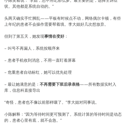
小陈笑着说：”李姐，您不用记那么多。最主要的是，选择主诉症
状。其他都是系统自动的。”
头两天确实手忙脚乱——平板有时候点不动，网络偶尔卡顿，有些
上年纪的患者不会操作需要帮着填。李大姐好几次想放弃。
但到了第五天，她发现
事情在变好
：
– 叫号不再漏人，系统按顺序来
– 患者手机收到消息，不用一直盯着屏幕
– 危重患者自动标红，她可以优先处理
– 最让她满意的是：
不再需要下班后录表格
——所有数据实时入
库，信息科直接导出
“奇怪，患者也不像以前那样嚷了。”李大姐对同事说。
小陈解释：”因为等待时间更可预测了。系统计算的等待时间是动态
的，患者心里有底，就不会急。”