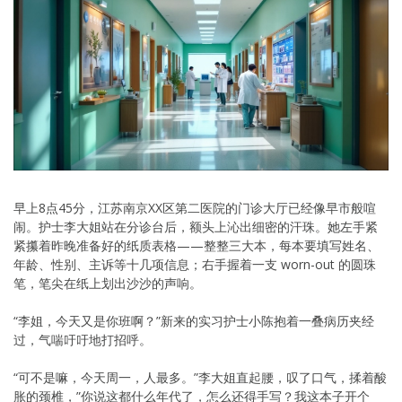
早上8点45分，江苏南京XX区第二医院的门诊大厅已经像早市般喧
闹。护士李大姐站在分诊台后，额头上沁出细密的汗珠。她左手紧
紧攥着昨晚准备好的纸质表格——整整三大本，每本要填写姓名、
年龄、性别、主诉等十几项信息；右手握着一支 worn-out 的圆珠
笔，笔尖在纸上划出沙沙的声响。
“李姐，今天又是你班啊？”新来的实习护士小陈抱着一叠病历夹经
过，气喘吁吁地打招呼。
“可不是嘛，今天周一，人最多。”李大姐直起腰，叹了口气，揉着酸
胀的颈椎，”你说这都什么年代了，怎么还得手写？我这本子开个