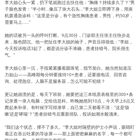
李大姐心头一紧，扔下笔就跑过去扶住他：”胸痛？持续多久了？”男
子脸色发青：”半小时…像压了块大石头…”李大姐立即蹲下身，用座
机拨通急诊科：”这里是分诊，有个急性胸痛患者，男性，约50岁，
需要马上……”
她的话被另一头的呼叫打断。9点30分，门诊部主任张主任快步走
来，脸色阴沉。他一把扯住李大姐的袖子，声音压得很低：”李姐，
今天投诉电话3起了，都是说分诊不准确，患者挂错号。院长很生
气。”
李大姐心里一沉，手指紧紧攥着圆珠笔，指节发白。她当然知道压
力如山——高峰期每分钟要接待10+患者，还要接电话、回答咨
询、处理急症。人脑不是服务器，怎么可能不犯错？
更让她崩溃的是，每天下班前，她要把这三本纸质表格里的300+条
记录逐一录入电脑，交给信息科。昨晚她熬到10点，今天早上6点又
爬起来补录。有时候字写得潦草，自己第二天都看不清：”这是’咳
嗽’还是’哮喘’？”患者挂错号后重新排队，投诉如潮水般涌来。
“我们这个状态，撑不了多久。”李大姐对隔壁的护士小声说，眼睛盯
着正在吞云吐雾的导诊屏——那上面密密麻麻的名字，每一个都可