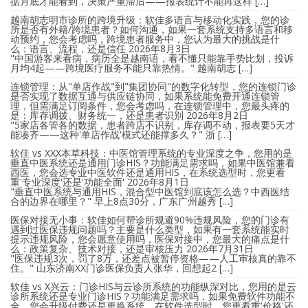
据月底才能看到，决策严重滞后——报表统计不能再这样 […]
越南胡志明市诊所的跨境升级：软佳多语言与移动化实践，您的诊
所是否有外籍/跨境患者？如何沟通，如果一套系统支持多语言和移
动预约，您会考虑吗，跨境患者服务中，您认为最大的挑战是什
么：语言、流程，还是信任
2026年8月3日
"中国游客来看病，病历全是越南语，看不懂只能靠手势比划，投诉
月均4起——跨境医疗服务不能只靠热情。" 越南胡志 […]
连锁管理：从"单店作战"到"集团协同"的数字化转型，您的连锁门诊
是否实现了数据互通与供应链协同，如果系统能免费开通连锁管
理，但需满足订阅条件，您会考虑吗，在连锁管理中，您最头疼的
是：库存调拨、财务统一，还是患者识别
2026年8月2日
"5家店各管各的数据，患者跨店不识别，库存调不动，报表要5天才
能凑齐——这种'单店作战'模式还能撑多久？" 浙 […]
软佳 vs XXX本草科技：中医馆管理系统的专业深度之争，您用的是
垂直中医系统还是通用门诊HIS？功能满足需求吗，如果中医馆兼看
西医，您会选专业中医软件还是通用HIS，在系统选型时，您更看
重'专业深度'还是'功能全面'
2026年8月1日
"垂直中医系统与通用HIS，混合型中医馆到底该怎么选？中西医结
合的边界在哪里？" 早上8点30分，广东广州越秀 […]
医保对接无小事：软佳如何帮诊所规避90%违规风险，您的门诊有
遇到过医保违规问题吗？主要是什么类型，如果有一套系统能实时
提示违规风险，您会愿意使用吗，医保对接中，您最大的痛点是什
么：政策复杂、技术对接，还是审核压力
2026年7月31日
"医保违规3次，罚了8万，还差点被暂停资格——人工审核真的靠不
住。" 山东济南XX门诊医保负责人张华，回想起2 […]
软佳 vs X兴云：门诊HIS与云诊所系统的功能纵深对比，您用的是云
诊所系统还是专业门诊HIS？功能满足需求吗，如果免费软件功能不
全，您会升级付费还是更换系统，在软件选型时，您更看重'价格'还