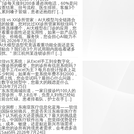
"门诊每天接到200多通咨询电话，60%是问
检查结果、挂号流程、医生排班。客服3个
人累到嗓子冒烟，患者还抱怨打 […]
软佳 vs XX诊所管家：AI大模型与全链路合
规的较量，您对比过XX诊所管家和软佳吗？
最终选择哪个，AI大模型在门诊的应用，您
更看重全面性还是实用性，如果一款产品功
能全、价格低、服务快，您会担心AI能力不
足吗
2026年7月26日
"AI大模型选型究竟该看重功能全面还是实
用贴合？我们在3个月试用期内面临着诸多
困扰。" 浙江杭州某连锁诊所IT […]
软佳vs无系统：从Excel手工到全数字化，
小微诊所的蝶变，您的诊所有信息系统吗？
还是手工/Excel为主？每月在统计报表上花
多少时间，如果有一套系统年费不到2000，
2周上线，您会尝试吗？最担心什么问题，
在数字化转型中，您最大的顾虑是什么
2026年7月25日
广东东莞南城街道，一家日接诊约100人的
民营诊所，早上8点半，负责人刘伟已经站
在前台忙碌。患者排着队，护士在手 […]
行业洞察：东南亚医疗信息化蓝海——软佳
的国际化轻骑兵，您是否关注东南亚医疗市
场？认为机会大还是挑战大？最大的挑战是
什么，中国医疗软件出海，您觉得优势是什
么：成本、敏捷，还是贴近新兴市场需求，
如果您的诊所有跨境患者需求，会考虑多语
言SaaS吗
2026年7月24日