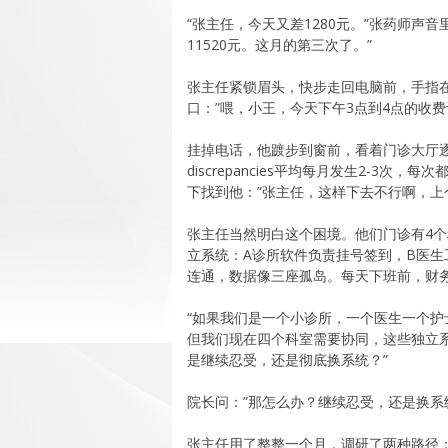
“张主任，今天又差1280元。”张药师声
11520元。这月的第三次了。”
张主任紧锁眉头，快步走回电脑前，手指
口：”喂，小王，今天下午3点到4点的收
挂掉电话，他踱步到窗前，看着门诊大厅
discrepancies平均每月发生2-
下找到他：”张主任，这样下去不行啊，上
张主任当然明白这个困境。他们门诊有4个
立系统：A诊所软件负责挂号签到，B医生
连通，数据像三座孤岛。每天下班前，财
“如果我们是一个小诊所，一个医生一个护
但我们现在四个科室需要协同，这些独立
是继续忍受，还是彻底换系统？”
院长问：”那怎么办？继续忍受，还是换系
张主任用了整整一个月，调研了两种路径