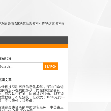
点评系统 云南临床决策系统 云南HIS解决方案 云南临
EARCH
近期文章
软佳科技深耕医疗信息化多年，深知门诊运
营的痛点不在功能多少，而在数据是否到
位、流程是否打通、协同是否顺畅。13万条
预置数据，不是炫技，是诚意；1898元的年
费，不是低价，是价值。
柬埔寨金边诊所的中国游客服务：中英柬三
 clinics 的数字化转型