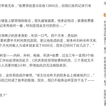
音里带着无奈，”收费系统显示应收12800元，但我们发药记录只有
在键盘上噼里啪啦敲击，眉头越皱越紧。他拿起电话，拨通收费窗
费记录再核对一遍，特别是现金支付的部分……”
逐渐稀少的患者身影，长叹一口气。四个月来，类似的
3次，每次都要耗费半天时间查找原因。更让他焦虑的是，财务科刘科长昨天私
个月光对账人力成本就多花了6000元，院长已经问了好几次了。”
科室——内科、外科、检验、药房+收费，过去三年一直用3个独
工作站处理病历处方，C药房系统管理收费和药房。三个系统互不
务人员要对账2小时，即便如此仍无法根除差异。
士，这些系统或许够用。”张主任在昨天的院务会上艰难地开口，”
系统已经成了效率的瓶颈。院长，我们不能再这样妥协下去了——
统？”
：