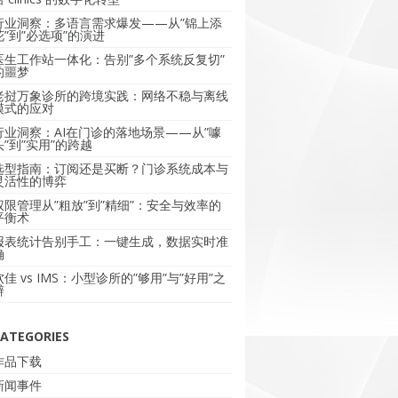
行业洞察：多语言需求爆发——从”锦上添
花”到”必选项”的演进
医生工作站一体化：告别”多个系统反复切”
的噩梦
老挝万象诊所的跨境实践：网络不稳与离线
模式的应对
行业洞察：AI在门诊的落地场景——从”噱
头”到”实用”的跨越
选型指南：订阅还是买断？门诊系统成本与
灵活性的博弈
权限管理从”粗放”到”精细”：安全与效率的
平衡术
报表统计告别手工：一键生成，数据实时准
确
软佳 vs IMS：小型诊所的”够用”与”好用”之
辩
ATEGORIES
作品下载
新闻事件