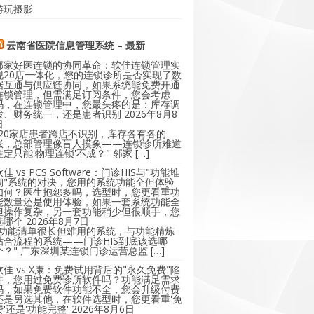
游玩摄影
云南省医院信息管理系统 – 最新
邻家好医连锁的协同革命：软佳连锁管理实
现20店一体化，您的连锁诊所是否实现了数
据互通与供应链协同，如果系统能免费开通
连锁管理，但需满足订阅条件，您会考虑
吗，在连锁管理中，您最头疼的是：库存调
拨、财务统一，还是患者识别
2026年8月8
日
"20家店患者跨店不识别，库存各有各的
账，总部管理像盲人摸象——连锁诊所难道
注定只能'物理连锁'不成？" 邻家 […]
软佳 vs PCS Software：门诊HIS与"功能堆
砌"系统的对决，您用的系统功能全但体验
如何？医生抱怨多吗，选型时，您更看重功
能数量还是使用体验，如果一套系统功能全
但操作复杂，另一套功能稍少但很顺手，您
选哪个
2026年8月7日
"功能清单很长但难用的系统，与功能精炼
贴合流程的系统——门诊HIS到底该选哪
个？" 广东深圳某连锁门诊运营总监 […]
软佳 vs X康：免费试用背后的"永久免费"陷
阱，您用过免费诊所软件吗？功能满足需求
吗，如果免费软件功能不全，您会升级付费
还是另选其他，在软件选型时，您更看重'免
费'还是'功能完整'
2026年8月6日