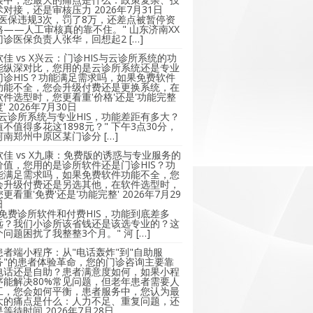
术对接，还是审核压力
2026年7月31日
"医保违规3次，罚了8万，还差点被暂停资
格——人工审核真的靠不住。" 山东济南XX
门诊医保负责人张华，回想起2 […]
软佳 vs X兴云：门诊HIS与云诊所系统的功
能纵深对比，您用的是云诊所系统还是专业
门诊HIS？功能满足需求吗，如果免费软件
功能不全，您会升级付费还是更换系统，在
软件选型时，您更看重'价格'还是'功能完整
'
2026年7月30日
"云诊所系统与专业HIS，功能差距有多大？
值不值得多花这1898元？" 下午3点30分，
河南郑州中原区某门诊分 […]
软佳 vs X九康：免费版的诱惑与专业服务的
价值，您用的是诊所软件还是门诊HIS？功
能满足需求吗，如果免费软件功能不全，您
会升级付费还是另选其他，在软件选型时，
您更看重'免费'还是'功能完整'
2026年7月29
日
"免费诊所软件和付费HIS，功能到底差多
远？我们小诊所该省钱还是该选专业的？这
个问题困扰了我整整3个月。" 河 […]
患者端小程序：从"电话轰炸"到"自助服
务"的患者体验革命，您的门诊咨询主要靠
电话还是自助？患者满意度如何，如果小程
序能解决80%常见问题，但老年患者需要人
工，您会如何平衡，患者服务中，您认为最
大的痛点是什么：人力不足、重复问题，还
是等待时间
2026年7月28日