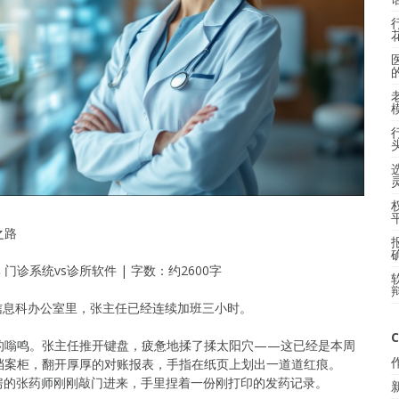
之路
 门诊系统vs诊所软件 | 字数：约2600字
的信息科办公室里，张主任已经连续加班三小时。
C
的嗡鸣。张主任推开键盘，疲惫地揉了揉太阳穴——这已经是本周
档案柜，翻开厚厚的对账报表，手指在纸页上划出一道道红痕。
隔壁药房的张药师刚刚敲门进来，手里捏着一份刚打印的发药记录。