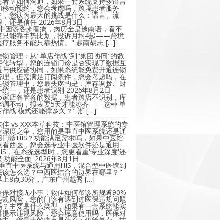
患者？如何沟通，如果一套系统支持多语言
和移动预约，您会考虑吗，跨境患者服务
中，您认为最大的挑战是什么：语言、流
程，还是信任
2026年8月3日
"中国游客来看病，病历全是越南语，看不
懂只能靠手势比划，投诉月均4起——跨境
医疗服务不能只靠热情。" 越南胡志 […]
连锁管理：从"单店作战"到"集团协同"的数
字化转型，您的连锁门诊是否实现了数据互
通与供应链协同，如果系统能免费开通连锁
管理，但需满足订阅条件，您会考虑吗，在
连锁管理中，您最头疼的是：库存调拨、财
务统一，还是患者识别
2026年8月2日
"5家店各管各的数据，患者跨店不识别，库
存调不动，报表要5天才能凑齐——这种'单
店作战'模式还能撑多久？" 浙 […]
软佳 vs XXX本草科技：中医馆管理系统的专
业深度之争，您用的是垂直中医系统还是通
用门诊HIS？功能满足需求吗，如果中医馆
兼看西医，您会选专业中医软件还是通用
HIS，在系统选型时，您更看重'专业深度'还
是'功能全面'
2026年8月1日
"垂直中医系统与通用HIS，混合型中医馆到
底该怎么选？中西医结合的边界在哪里？"
早上8点30分，广东广州越秀 […]
医保对接无小事：软佳如何帮诊所规避90%
违规风险，您的门诊有遇到过医保违规问题
吗？主要是什么类型，如果有一套系统能实
时提示违规风险，您会愿意使用吗，医保对
接中，您最大的痛点是什么：政策复杂、技