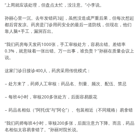
“上周就应该处理，但盘点太忙，没注意。”小李说。
孙丽心里一沉。去年发错药3起，虽然没造成严重后果，但每次想起
都后背发凉。药房是门诊用药安全的最后一道防线，但现在，他们
靠人脑+手工，漏洞百出。
“我们药房每天发药1000张，手工审核处方，容易出错。差错率
0.3%，就意味着一张出错。万一出事，谁负责？”孙丽在质量会议上
说。
这家门诊日接诊400人，药房采用传统模式：
– 处方来了，药师人工审核：药品名、剂量、频次、配伍、禁忌
– 每班4小时，审核200多张处方，后面容易眼花
– 药品名相似（”阿托伐”与”阿仑”）、包装相近（不同规格）易拿错
“我们药师每班4小时，审核200多张，后面注意力下降。而且，药品
名相似太容易拿错了。”孙丽对院长说。