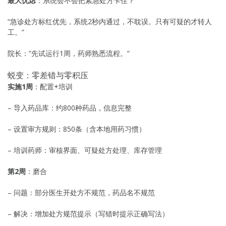
最大忧虑
：系统会不会把紧急处方卡住？
“急诊处方标红优先，系统2秒内通过，不耽误。只有可疑的才转人
工。”
院长：”先试运行1周，药师熟悉流程。”
蜕变：零差错与零积压
实施1周
：配置+培训
– 导入药品库：约800种药品，信息完整
– 设置审方规则：850条（含本地用药习惯）
– 培训药师：审核界面、可疑处方处理、库存管理
第2周
：磨合
– 问题：部分医生开处方不规范，药品名不规范
– 解决：增加处方规范提示（写错时提示正确写法）