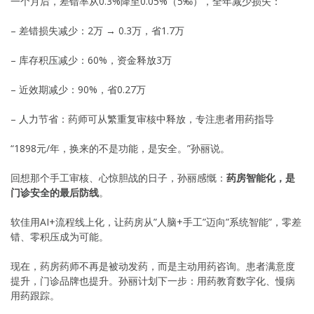
一个月后，差错率从0.3%降至0.05%（5‰），全年减少损失：
– 差错损失减少：2万 → 0.3万，省1.7万
– 库存积压减少：60%，资金释放3万
– 近效期减少：90%，省0.27万
– 人力节省：药师可从繁重复审核中释放，专注患者用药指导
“1898元/年，换来的不是功能，是安全。”孙丽说。
回想那个手工审核、心惊胆战的日子，孙丽感慨：
药房智能化，是
门诊安全的最后防线
。
软佳用AI+流程线上化，让药房从”人脑+手工”迈向”系统智能”，零差
错、零积压成为可能。
现在，药房药师不再是被动发药，而是主动用药咨询。患者满意度
提升，门诊品牌也提升。孙丽计划下一步：用药教育数字化、慢病
用药跟踪。