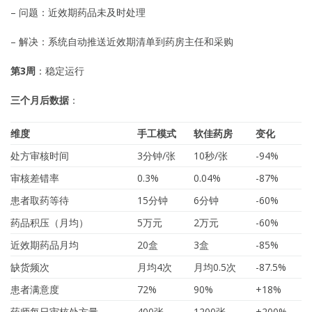
– 问题：近效期药品未及时处理
– 解决：系统自动推送近效期清单到药房主任和采购
第3周
：稳定运行
三个月后数据
：
维度
手工模式
软佳药房
变化
处方审核时间
3分钟/张
10秒/张
-94%
审核差错率
0.3%
0.04%
-87%
患者取药等待
15分钟
6分钟
-60%
药品积压（月均）
5万元
2万元
-60%
近效期药品月均
20盒
3盒
-85%
缺货频次
月均4次
月均0.5次
-87.5%
患者满意度
72%
90%
+18%
药师每日审核处方量
400张
1200张
+200%