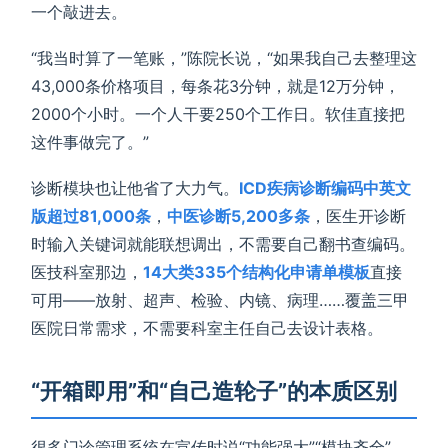
一个敲进去。
“我当时算了一笔账，”陈院长说，“如果我自己去整理这
43,000条价格项目，每条花3分钟，就是12万分钟，
2000个小时。一个人干要250个工作日。软佳直接把
这件事做完了。”
诊断模块也让他省了大力气。
ICD疾病诊断编码中英文
版超过81,000条
，
中医诊断5,200多条
，医生开诊断
时输入关键词就能联想调出，不需要自己翻书查编码。
医技科室那边，
14大类335个结构化申请单模板
直接
可用——放射、超声、检验、内镜、病理……覆盖三甲
医院日常需求，不需要科室主任自己去设计表格。
“开箱即用”和“自己造轮子”的本质区别
很多门诊管理系统在宣传时说“功能强大”“模块齐全”，