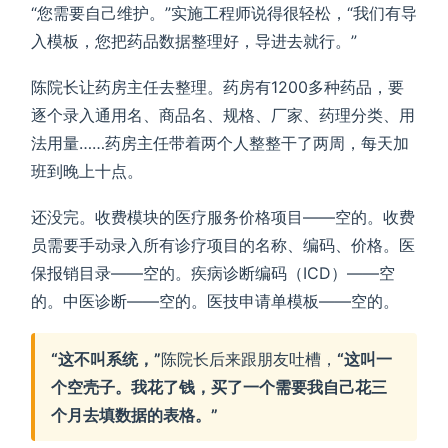
“您需要自己维护。”实施工程师说得很轻松，“我们有导
入模板，您把药品数据整理好，导进去就行。”
陈院长让药房主任去整理。药房有1200多种药品，要
逐个录入通用名、商品名、规格、厂家、药理分类、用
法用量……药房主任带着两个人整整干了两周，每天加
班到晚上十点。
还没完。收费模块的医疗服务价格项目——空的。收费
员需要手动录入所有诊疗项目的名称、编码、价格。医
保报销目录——空的。疾病诊断编码（ICD）——空
的。中医诊断——空的。医技申请单模板——空的。
“这不叫系统，”
陈院长后来跟朋友吐槽，
“这叫一
个空壳子。我花了钱，买了一个需要我自己花三
个月去填数据的表格。”