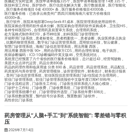
医嘱处方实时监测
,
医技申请单模板335个
,
医技申请单模板管理 14类 335 个
,
医技科室工作站
,
医护协作
,
医疗信息化解决方案
,
医疗数据底座
,
医疗智能化
,
医疗服务价格项目 6省 43000+ 条
,
医疗服务价格项目43000条
,
医疗服务价格：已收录云南贵州广西四川湖南海南六省官方价格项目
43000+条。
,
医疗软件
,
医院本地部署DeepSeek-R1成本
,
医院管理系统使用说明书
,
医院采购合理用药软件成本分解
,
医院采购合理用药软件采购成本
,
卫生院HIS
,
各种专科医院HIS
,
合理用药及前置审方系统
,
合理用药系统
,
处方笺格式制作和打印
,
多币种结算
,
妇科医院门诊管理软件
,
开箱即用门诊系统
,
患者标签化
,
患者档案统一
,
患者诊断
,
执业医师多点执业
,
抗菌药物管理系统
,
数字化门诊运营管理系统
,
昆明软佳科技
,
智云健康
,
智慧门诊管理系统
,
海南门诊信息管理系统
,
用法用量 西医
,
用法用量 西医中医 90+
,
用药合理审方CDS
,
用药合理性审核
,
电子病历
,
疾病诊断编码：ICD-10诊断编码中英文版46
,
空壳系统对比
,
系统里已经预置了六个省份的医疗服务价格项目，总计超过43
,
经营驾驶舱
,
美团大众点评代运营
,
药品分类890条
,
药品的药理作用和临床用途 分类 890 条
,
药品管理
,
药品管理系统
,
药品配伍
,
药房发药与库存管理
,
药房管理模块
,
诊所管理软件
,
财务统计
,
财务统计报表
,
贵州门诊信息管理系统
,
软佳医院信息管理系统门诊/住院处方合理用药
,
软佳门诊管理系统
,
软佳门诊管理系统报价中文版年度订阅¥1898/年。
,
门诊全流程运营
,
门诊医生工作站
,
门诊医生排班系统八大核心模块
,
门诊护士工作站
,
门诊收费
,
门诊收费系统
,
门诊管理系统
,
门诊管理系统哪个好
,
门诊管理软件选型
,
门诊系统年费1898元
,
门诊系统数据预置
,
预约挂号分诊系统
,
预置数据门诊软件
,
高性价比门诊系统
药房管理从”人脑+手工”到”系统智能”: 零差错与零积
压
2026年7月14日