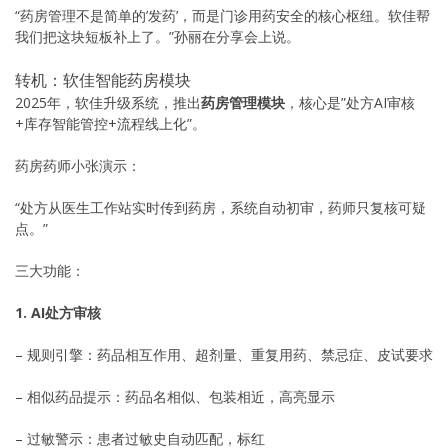
“药房管理不是简单的’发药’，而是门诊用药安全的核心枢纽。软佳帮
我们把这块短板补上了。”孙丽在分享会上说。
转机：软佳智能药房模块
2025年，软佳升级系统，推出
药房管理模块
，核心是”处方AI审核
+库存智能管控+流程线上化”。
药房药师小张演示：
“处方从医生工作站实时传到药房，系统自动初审，药师只复核可疑
点。”
三大功能：
1. AI处方审核
– 规则引擎：药品相互作用、超剂量、重复用药、禁忌症、皮试要求
– 相似药品提示：药品名相似、包装相近，高亮显示
– 过敏警示：患者过敏史自动匹配，标红