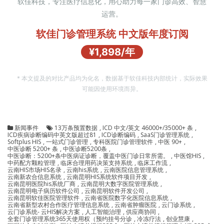
软佳科技，专注医疗信息化，用心助力每一家门诊高效、智慧
运营。
软佳门诊管理系统 中文版年度订阅
¥1,898/年
* 本文提及的对比产品均为化名，数据基于软佳科技内部统计，实际效果
可能因使用环境而异。
新闻事件
13万条预置数据
,
ICD 中文/英文 46000+/35000+ 条
,
ICD疾病诊断编码中英文版超过81
,
ICD诊断编码
,
SaaS门诊管理系统
,
Softplus HIS
,
一站式门诊管理
,
专科医院门诊管理软件
,
中医 90+
,
中医诊断 5200+ 条
,
中医诊断5200条
,
中医诊断：5200+条中医病证诊断，覆盖中医门诊日常所需。
,
中医馆HIS
,
中药配方颗粒管理
,
临床合理用药决策支持系统
,
临床工作流
,
云南HIS市场HIS名录
,
云南his系统
,
云南医院信息管理系统
,
云南新农合信息系统
,
云南昆明HIS系统软件项目开发
,
云南昆明医院his系统厂商
,
云南昆明大数字医院管理系统
,
云南昆明电子病历软件公司
,
云南昆明软件开发公司
,
云南昆明软佳医院管理软件
,
云南省医院数字化医院信息系统
,
云南省新型农村合作医疗管理信息系统
,
云南省肿瘤医院
,
云门诊系统
,
云门诊系统- 云HIS解决方案
,
人工智能治理
,
供应商协同
,
全套门诊管理系统365天使用权（预约挂号分诊
,
冷冻疗法
,
创业慧康
,