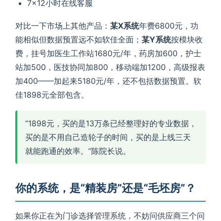
7×12小时在线客服
对比一下市场上其他产品：
某X系统
年费6800元，功
能相似但数据预置远不如软佳全面；
某Y系统
按模块收
费，挂号加医生工作站1680元/年，药房加600，护士
站加500，医技协同加800，移动端加1200，高级报表
加400——加起来5180元/年，还不包括数据预置。软
佳1898元全部包含。
“1898元，买的是13万条已经整理好的专业数据，
买的是不用自己造轮子的时间，买的是上线三天
就能跑通的效率。”陈院长说。
你的系统，是“精装房”还是“毛坯房”？
如果你正在为门诊选择管理系统，不妨问供应商三个问