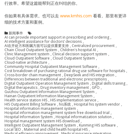
行效率。希望这篇能帮到正在纠结的你。
你如果有具体需求。也可以去
www.kmhis.com
看看。那里有更详
细的技术方案和案例。
新闻事件
AI can provide important support in prescribing and ordering
,
AI intelligent assistance for doctors’ decisions
,
AI在开处方和医嘱方面可以提供重要支持
,
Centralized procurement
,
Chain Cloud Outpatient System
,
Children's hospital AI
,
Clinic Management system
,
Clinical decision support system
,
Cloud Outpatient Software
,
Cloud Outpatient System
,
Cloud-native architecture
,
Community Hospital Outpatient Management Software
,
Cost breakdown of purchasing rational drug use software for hospitals
,
Cross-border chain management
,
DeepSeek and HIS integration
,
Differences between traditional and electronic prescriptions
,
Digital Outpatient Operation Management System
,
Digital skills training
,
Digital therapeutics
,
Drug inventory management
,
GPO
,
Guizhou Outpatient Information Management System
,
Hainan Outpatient Information Management System
,
Health service station HIS
,
HIS implementation service
,
HIS Outpatient Billing Software
,
his系统
,
Hospital his system vendor
,
Hospital information management system
,
Hospital information management system free download trial
,
Hospital Information System
,
Hospital informatization solution
,
Hospital management system HIS download
,
Intelligent Outpatient Management System
,
Kunming HIS software
,
Local SEO
,
Maternal and child health hospital HIS
,
Medical efficiency improvement
,
Medical insurance integration
,