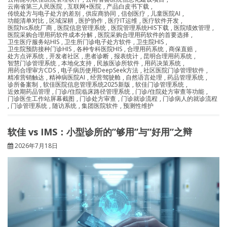
云南省第三人民医院
,
互联网+医院
,
产品白皮书下载
,
传统处方与电子处方的差别
,
供应商协同
,
信创医疗
,
儿童医院AI
,
功能清单对比
,
区域深耕
,
医护协作
,
医疗IT运维
,
医疗软件开发
,
医院his系统厂商
,
医院信息管理系统
,
医院管理系统HIS下载
,
医院绩效管理
,
医院采购合理用药软件成本分解
,
医院采购合理用药软件的首要选择
,
卫生医疗服务站HIS
,
卫生所门诊电子处方软件
,
卫生院HIS
,
卫生院预防接种门诊HIS
,
各种专科医院HIS
,
合理用药系统
,
商保直赔
,
处方点评系统
,
开发者社区
,
患者诊断
,
报表统计
,
昆明合理用药系统
,
智慧门诊管理系统
,
本地化支持
,
民族医诊所软件
,
用药决策系统
,
用药合理审方CDS
,
电子病历使用DeepSeek方法
,
社区医院门诊管理软件
,
精准营销触达
,
精神病医院AI
,
经营驾驶舱
,
自然语言处理
,
药品管理系统
,
诊所备案制
,
软佳医院信息管理系统2025新版
,
软佳门诊管理系统
,
近效期药品管理
,
门诊/住院临床路径管理系统
,
门诊/住院处方审查等功能
,
门诊医生工作站屏幕截图
,
门诊处方审查
,
门诊就诊流程
,
门诊病人的就诊流程
,
门诊管理系统
,
随访系统
,
集团医院软件
,
预测性维护
软佳 vs IMS：小型诊所的”够用”与”好用”之辩
2026年7月18日