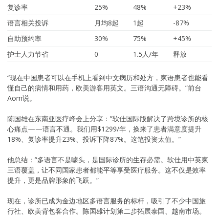
复诊率
25%
48%
+23%
语言相关投诉
月均8起
1起
-87%
自助预约率
30%
75%
+45%
护士人力节省
0
1.5人/年
释放
“现在中国患者可以在手机上看到中文病历和处方，柬语患者也能看
懂自己的病情和用药，欧美游客用英文。三语沟通无障碍。”前台
Aom说。
陈国雄在东南亚医疗峰会上分享：”软佳国际版解决了跨境诊所的核
心痛点——语言不通。我们用$1299/年，换来了患者满意度提升
18%、复诊率提升23%、投诉下降87%。这笔投资太值。”
他总结：”多语言不是噱头，是国际诊所的生存必需。软佳用中英柬
三语覆盖，让不同国家患者都能平等享受医疗服务。这不仅是效率
提升，更是品牌形象的飞跃。”
现在，诊所已成为金边地区多语言服务的标杆，吸引了不少中国旅
行社、欧美背包客合作。陈国雄计划第二步拓展泰国、越南市场。