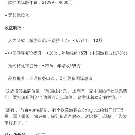
– 软佳国际版年费：$1299 ≈ 9000元
– 无其他投入
收益明细
：
– 人力节省：减少双语/三语护士2人 × 6万/年 =
12万
– 中国游客复诊提升：+20%，年增收约
15万
（中国游客占比70%）
– 预约转化率提升：+25%，年增收约
5万
– 品牌提升：三语服务口碑，吸引更多国际患者
“这还没算品牌价值。”陈国雄补充，”上周有一家中国旅行社联系我
们，要把诊所列入’金边医疗定点单位’。这意味着稳定的客流。”
“还有，”前台Aom插话，”有个欧美游客在Google上给我们打了5
星，写了很长一篇评价，提到多语言服务。这比我们花钱打广告效
果好多了。”