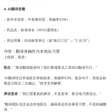
4. AI翻译质量
– 医学术语库：中英柬对照，准确率92%+
– 药品名：标准译名（WHO通用名）
– 用法用量：自动换算单位（如”每日三次” → “3 次/天”）
冲突：翻译准确性与本地化习惯
上线前，疑虑：
医生
：”柬语翻译能准吗？我们柬埔寨员工觉得AI翻译不行。”
“AI翻译经过本地医生审核校准，准确率92%。复杂句子，系统会标
黄提示医生二次确认。”技术支持解释。
柬语患者
：”我们需要真的柬语，不是直译，要当地习惯说法。”
“翻译团队包含金边本地医生，确保表达符合柬语习惯，不是机械翻
译。”