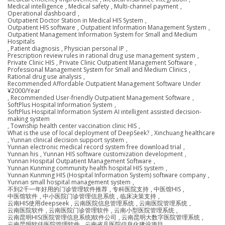
Medical intelligence
,
Medical safety
,
Multi-channel payment
,
Operational dashboard
,
Outpatient Doctor Station in Medical HIS System
,
Outpatient HIS software
,
Outpatient Information Management System
,
Outpatient Management Information System for Small and Medium
Hospitals
,
Patient diagnosis
,
Physician personal IP
,
Prescription review rules in rational drug use management system
,
Private Clinic HIS
,
Private Clinic Outpatient Management Software
,
Professional Management System for Small and Medium Clinics
,
Rational drug use analysis
,
Recommended Affordable Outpatient Management Software Under
¥2000/Year
,
Recommended User-friendly Outpatient Management Software
,
SoftPlus Hospital Information System
,
SoftPlus Hospital Information System AI intelligent assisted decision-
making system
,
Township health center vaccination clinic HIS
,
What is the use of local deployment of DeepSeek?
,
Xinchuang healthcare
,
Yunnan clinical decision support system
,
Yunnan electronic medical record system free download trial
,
Yunnan his
,
Yunnan HIS software customization development
,
Yunnan Hospital Outpatient Management Software
,
Yunnan Kunming community health hospital HIS system
,
Yunnan Kunming HIS (Hospital Information System) software company
,
Yunnan small hospital management system
,
不到2千一年好用的门诊管理软件推荐
,
专科医院支持
,
中医馆HIS
,
中医馆软件
,
中小医院门诊管理信息系统
,
临床决策支持
,
云南HIS使用deepseek
,
云南医院信息管理系统
,
云南医院管理系统
,
云南医院软件
,
云南医院门诊管理软件
,
云南小型医院管理系统
,
云南昆明HIS(医院管理信息系统)软件公司
,
云南昆明大数字医院管理系统
,
云南昆明软佳医院管理软件
,
云南省县医院信息化建设项目
,