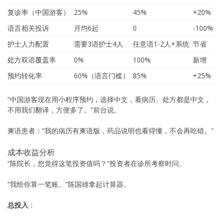
复诊率（中国游客）
25%
45%
+20%
语言相关投诉
月均6起
0
-100%
护士人力配置
需要3语护士4人
任意语1-2人+系统
节省
处方双语覆盖率
0%
100%
新增
预约转化率
60%（语言门槛）
85%
+25%
“中国游客现在用小程序预约，选择中文，看病历、处方都是中文，
不用我们翻译，方便多了。”前台说。
柬语患者：”我的病历有柬语版，药品说明也看得懂，不会再吃错。”
成本收益分析
“陈院长，您觉得这笔投资值吗？”投资者在诊所考察时问。
“我给你算一笔账。”陈国雄拿起计算器。
总投入
：