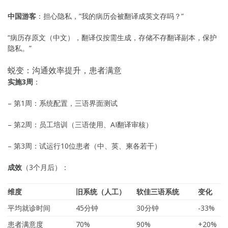
中国游客
：担心隐私，”我的病历会被翻译成英文存吗？”
“病历存原文（中文），翻译仅按需生成，存储不存翻译副本，保护
隐私。”
蜕变：沟通效率提升，患者满意
实施3周
：
– 第1周：系统配置，三语界面测试
– 第2周：员工培训（三语使用、AI翻译审核）
– 第3周：试运行10位患者（中、英、柬各若干）
成效
（3个月后）：
维度
旧系统（人工）
软佳三语系统
变化
平均就诊时间
45分钟
30分钟
-33%
患者满意度
70%
90%
+20%