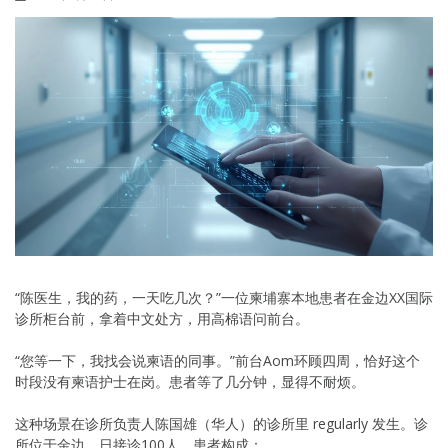
“陈医生，我的药，一天吃几次？”一位柬埔寨本地患者在金边XX国际
诊所柜台前，拿着中文处方，用高棉语问前台。
“您等一下，我找会说柬语的同事。”前台Aom环顾四周，恰好这个
时段没有柬语护士在岗。患者等了几分钟，显得不耐烦。
这种场景在诊所负责人陈国雄（华人）的诊所里 regularly 发生。诊
所位于金边，日接诊100人，患者构成：