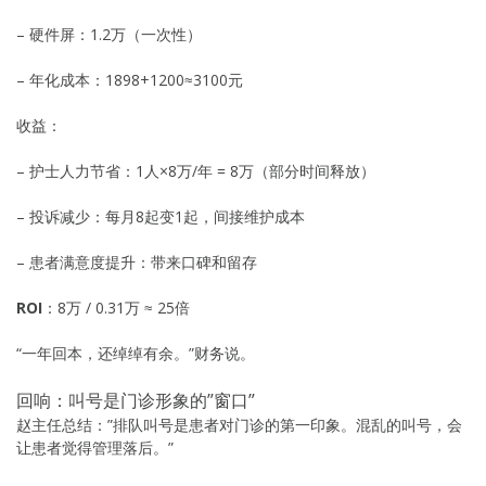
– 硬件屏：1.2万（一次性）
– 年化成本：1898+1200≈3100元
收益：
– 护士人力节省：1人×8万/年 = 8万（部分时间释放）
– 投诉减少：每月8起变1起，间接维护成本
– 患者满意度提升：带来口碑和留存
ROI
：8万 / 0.31万 ≈ 25倍
“一年回本，还绰绰有余。”财务说。
回响：叫号是门诊形象的”窗口”
赵主任总结：”排队叫号是患者对门诊的第一印象。混乱的叫号，会
让患者觉得管理落后。”