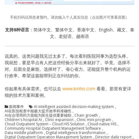
手机扫码试用患者预约。请勿输入个人真实信息（点击图片可查看原图）
支持8种语言
：简体中文、繁体中文、香港中文、English、藏文、泰
文、老挝语、越南语
说真的。这类问题我见过太多了。每次看到医院同事为选型头疼。
我就想，要是早点有人把这些经验分享出来就好了。毕竟。选择不
对。后面全是麻烦。选择对了。省心省力。还能提升整个机构的运
行效率。希望这篇能帮到正在纠结的你。
你如果有具体需求。也可以去
www.kmhis.com
看看。那里有更详
细的技术方案和案例。
新闻事件
AI intelligent assisted decision-making system
,
AI在医技检查中能极大提升效率和准确性
,
AI在合理用药方面能为医生提供重要辅助
,
Chain growth
,
Children's hospital AI
,
Clinic expansion
,
Clinic mini program
,
Cloud Outpatient System – Cloud HIS Solution
,
Cloud-native HIS
,
Community Hospital Outpatient Management Software
,
Data middle platform
,
Digital intelligence transformation
,
Digital Outpatient Operation Management System
,
Director daily report
,