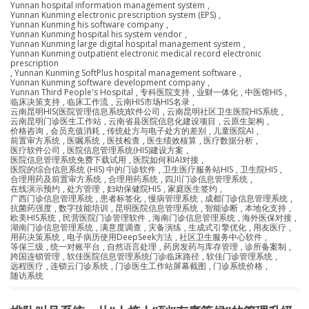
Yunnan hospital information management system
,
Yunnan Kunming electronic prescription system (EPS)
,
Yunnan Kunming his software company
,
Yunnan Kunming hospital his system vendor
,
Yunnan Kunming large digital hospital management system
,
Yunnan Kunming outpatient electronic medical record electronic
prescription
,
Yunnan Kunming SoftPlus hospital management software
,
Yunnan Kunming software development company
,
Yunnan Third People's Hospital
,
专科医院支持
,
业财一体化
,
中医馆HIS
,
临床决策支持
,
临床工作流
,
云南HIS市场HIS名录
,
云南昆明HIS(医院管理信息系统)软件公司
,
云南昆明社区卫生医院HIS系统
,
云南昆明门诊医生工作站
,
云南省县医院信息化建设项目
,
云原生架构
,
价格咨询
,
会员充值消耗
,
传统处方与电子处方的差别
,
儿童医院AI
,
前置审方系统
,
医嘱系统
,
医技检查
,
医生绩效核算
,
医疗数据分析
,
医疗软件公司
,
医院信息管理系统(HIS)建设方案
,
医院信息管理系统免费下载试用
,
医院如何和AI对接
,
医院的综合信息系统 (HIS) 中的门诊软件
,
卫生医疗服务站HIS
,
卫生院HIS
,
合理用药及前置审方系统
,
合理用药系统
,
四川门诊信息管理系统
,
在线演示预约
,
处方管理
,
妇幼保健院HIS
,
家庭医生签约
,
广西门诊信息管理系统
,
患者标签化
,
慢病管理系统
,
成都门诊信息管理系统
,
抗菌药强度
,
数字技能培训
,
昆明医院信息管理系统
,
智能诊断
,
本地化支持
,
欧美HIS系统
,
民营医院门诊管理软件
,
海南门诊信息管理系统
,
海外医保对接
,
湖南门诊信息管理系统
,
满意度调查
,
灾备演练
,
生成式引擎优化
,
用友医疗
,
用药决策系统
,
电子病历使用DeepSeek方法
,
社区卫生服务中心软件
,
等保三级
,
统一对账平台
,
自然语言处理
,
药房发药与库存管理
,
诊所备案制
,
跨国连锁管理
,
软佳医院信息管理系统门诊临床路径
,
软佳门诊管理系统
,
远程医疗
,
连锁云门诊系统
,
门诊医生工作站屏幕截图
,
门诊系统价格
,
随访系统