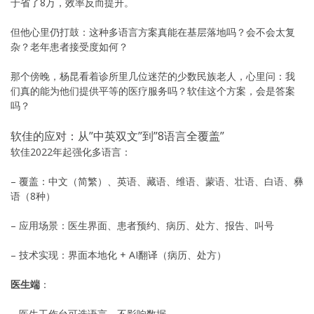
于省了8万，效率反而提升。
但他心里仍打鼓：这种多语言方案真能在基层落地吗？会不会太复
杂？老年患者接受度如何？
那个傍晚，杨昆看着诊所里几位迷茫的少数民族老人，心里问：我
们真的能为他们提供平等的医疗服务吗？软佳这个方案，会是答案
吗？
软佳的应对：从”中英双文”到”8语言全覆盖”
软佳2022年起强化多语言：
– 覆盖：中文（简繁）、英语、藏语、维语、蒙语、壮语、白语、彝
语（8种）
– 应用场景：医生界面、患者预约、病历、处方、报告、叫号
– 技术实现：界面本地化 + AI翻译（病历、处方）
医生端
：
– 医生工作台可选语言，不影响数据