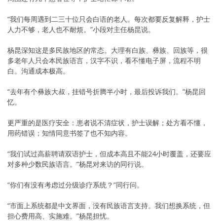
“我们每周遇到二三十位只会白语的老人。每次都要反复解释，护士
人力不够，老人也不耐烦。”小段对主任杨昆说。
杨昆深知这是多民族地区的常态。大理有白族、彝族、回族等，很
多老年人只会本民族语言，汉字不识，看不懂电子屏，流程不明
白。沟通成本极高。
“去年有个彝族大叔，挂错号折腾半小时，最后投诉我们。”杨昆回
忆。
更严重的是医疗安全：患者说不清症状，护士误解；处方看不懂，
用药错误；知情同意书签了也不知内容。
“我们试过高薪聘请双语护士，但成本高且不能24小时覆盖，还要应
对多种少数民族语言。”杨昆对来访的同行说。
“你们有没有考虑过分级诊疗系统？”同行问。
“市面上系统都是中文界面，没有民族语言支持。我们想换系统，但
担心费用高、实施难。”杨昆担忧。