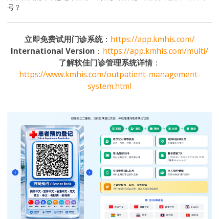
号？
立即免费试用门诊系统
：
https://app.kmhis.com/
International Version
：
https://app.kmhis.com/multi/
了解软佳门诊管理系统详情
：
https://www.kmhis.com/outpatient-management-
system.html