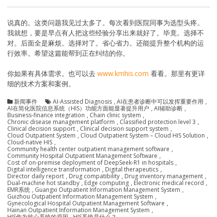
说真的。这类问题我见过太多了。每次看到医院同事为选型头疼。
我就想，要是早点有人把这些经验分享出来就好了。毕竟。选择不
对。后面全是麻烦。选择对了。省心省力。还能提升整个机构的运
行效率。希望这篇能帮到正在纠结的你。
你如果有具体需求。也可以去
www.kmhis.com
看看。那里有更详
细的技术方案和案例。
新闻事件
AI-Assisted Diagnosis
,
AI在患者诊断中可以发挥重要作用
,
AI在简化医院信息系统（HIS）功能方面能显著提升用户
,
AI辅助诊断
,
Business-finance integration
,
Chain clinic system
,
Chronic disease management platform
,
Classified protection level 3
,
Clinical decision support
,
Clinical decision support system
,
Cloud Outpatient System
,
Cloud Outpatient System – Cloud HIS Solution
,
Cloud-native HIS
,
Community health center outpatient management software
,
Community Hospital Outpatient Management Software
,
Cost of on-premise deployment of DeepSeek-R1 in hospitals
,
Digital intelligence transformation
,
Digital therapeutics
,
Director daily report
,
Drug compatibility
,
Drug inventory management
,
Dual-machine hot standby
,
Edge computing
,
Electronic medical record
,
EMR系统
,
Guangxi Outpatient Information Management System
,
Guizhou Outpatient Information Management System
,
Gynecological Hospital Outpatient Management Software
,
Hainan Outpatient Information Management System
,
HIS作为核心系统的原因
,
HIS系统是什么？
,