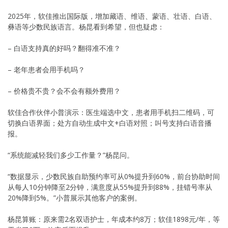
2025年，软佳推出国际版，增加藏语、维语、蒙语、壮语、白语、
彝语等少数民族语言。杨昆看到希望，但也疑虑：
– 白语支持真的好吗？翻得准不准？
– 老年患者会用手机吗？
– 价格贵不贵？会不会有额外费用？
软佳合作伙伴小普演示：医生端选中文，患者用手机扫二维码，可
切换白语界面；处方自动生成中文+白语对照；叫号支持白语音播
报。
“系统能减轻我们多少工作量？”杨昆问。
“数据显示，少数民族自助预约率可从0%提升到60%，前台协助时间
从每人10分钟降至2分钟，满意度从55%提升到88%，挂错号率从
20%降到5%。”小普展示其他客户的案例。
杨昆算账：原来需2名双语护士，年成本约8万；软佳1898元/年，等