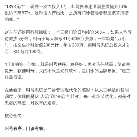
“1898元/年，硬件一次性投入1万，却能换来患者满意度提升13%、
投诉下降87%。这种投入产出比，是所有门诊管理者都应该算清楚
的账。”
赵主任还给同行算细账：一个三级门诊日均接诊500人，如果人均等
待减少5分钟，相当于每天释放41小时医疗资源，一年就是1万小
时，按医生小时价值200元计，年省200万。而叫号系统总投入才2
万，ROI超过100倍。
“门诊的第一印象，就是叫号秩序。秩序好，患者信任就高，复诊率
提升。软佳叫号，买的不只是硬件软件，是门诊的品牌形象。”赵主
任最后说。
在他看来，叫号系统是门诊管理现代化的缩影：从人工喊话到智能
调度，体现的是从”人治”到”法治”的转变。每一处细节优化，都是对
患者的尊重，对效率的追求。
核心金句：
叫号有序，门诊有貌。