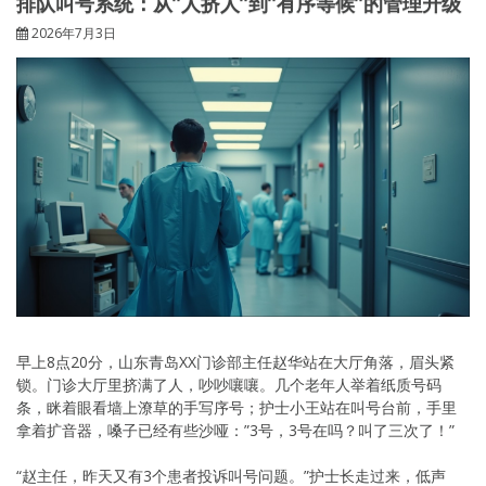
排队叫号系统：从”人挤人”到”有序等候”的管理升级
2026年7月3日
早上8点20分，山东青岛XX门诊部主任赵华站在大厅角落，眉头紧
锁。门诊大厅里挤满了人，吵吵嚷嚷。几个老年人举着纸质号码
条，眯着眼看墙上潦草的手写序号；护士小王站在叫号台前，手里
拿着扩音器，嗓子已经有些沙哑：”3号，3号在吗？叫了三次了！”
“赵主任，昨天又有3个患者投诉叫号问题。”护士长走过来，低声