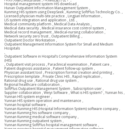
Hospital management system HIS download
,
Hunan Outpatient Information Management System
,
Kunming HIS system using DeepSeek
,
Kunming SoftPlus Technology Co.
,
Licensed physician multi-site practice
,
Lingjian Information
,
LIS system integration and application
,
Ltd.
,
Medical community platform
,
Medical Data Analysis
,
Medical data security
,
Medical insurance cost control system
,
Medical record management
,
Medical-nursing collaboration
,
Network security zero trust
,
Outpatient Billing.
,
Outpatient Doctor Workstation
,
Outpatient Management Information System for Small and Medium
Hospitals
,
Outpatient Software in Hospital’s Comprehensive Information System
(HIS)
,
Outpatient visit process
,
Paraclinical examination
,
Patient care
,
Patient diagnosis assistance
,
Patient follow-up system
,
Physician assistant tool
,
Prescription format creation and printing
,
Prescription template
,
Private Clinic HIS
,
Rapid replication
,
Rational drug use
,
Rational drug use system
,
Regional healthcare collaboration
,
SoftPlus Outpatient Management System
,
Subscription user
,
Supplier collaboration
,
Weiyi Software
,
What is HIS system?
,
Yunnan his
,
Yunnan HIS system engineer
,
Yunnan HIS system operation and maintenance
,
Yunnan hospital software
,
Yunnan Kunming HIS (Hospital Information System) software company
,
Yunnan Kunming his software company
,
Yunnan Kunming medical software company
,
Yunnan Kunming outpatient system
,
Yunnan Kunming SoftPlus hospital management software
,
Yunnan province hospital management information software
,