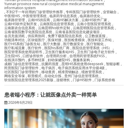
Yunnan province new rural cooperative medical management
information system
,
不到2千一年好用的门诊管理软件推荐
,
专科医院门诊管理软件
,
业管融合
,
中医馆HIS
,
中医馆管理系统
,
临床药学信息系统
,
临床路径优化
,
临床路径管理
,
云南HIS供应商
,
云南HIS解决方案
,
云南HIS软件厂家
,
云南HIS软件定制开发
,
云南医院信息管理系统
,
云南小型医院管理系统
,
云南新农合信息系统
,
云南昆明his软件定制
,
云南昆明医院信息管理系统
,
云南省医院数字化医院信息系统
,
云南省县医院信息化建设项目
,
会员充值消耗
,
供应商协同
,
免费下载医院信息系统
,
公卫数据直报
,
功能清单对比
,
区块链医疗
,
医保对接
,
医技检查模块
,
医技科室工作站
,
医疗HIS系统门诊医生站
,
医疗大数据
,
医疗数据安全
,
医疗智能化
,
医疗私域流量
,
医疗软件
,
医院his系统厂商
,
医院信息管理系统（HIS）
,
医院管理系统使用说明书
,
卫生医疗服务站HIS
,
卫生所门诊电子处方软件
,
卫生院HIS
,
口腔诊所软件
,
合理用药分析
,
合理用药管理系统PASS
,
在线演示预约
,
多币种结算
,
妇幼保健院HIS
,
微服务架构
,
成都门诊信息管理系统
,
抗菌药强度
,
昆明HIS系统使用deepseek
,
智能诊断
,
民营医院门诊管理软件
,
电子病历
,
电子病历系统应用水平分级4级
,
社区医院门诊管理软件
,
移动查房
,
精准营销触达
,
绩效管理系统
,
网络安全等保
,
联营模式
,
自动化分拣
,
贵州门诊信息管理系统
,
软佳医院信息管理系统2025新版
,
连锁增长
,
门诊HIS软件
,
门诊系统价格
患者端小程序：让就医像点外卖一样简单
2026年6月29日