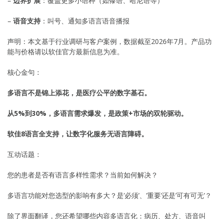
–
边界扩展
：覆盖更多小语种（如傣语、哈尼语等）
–
语音支持
：叫号、通知多语言语音播报
声明：本文基于行业调研与客户案例，数据截至2026年7月。产品功
能与价格请以软佳官方最新信息为准。
核心金句：
多语言不是锦上添花，是医疗公平的数字基石。
从5%到30%，多语言需求爆发，是政策+市场的双轮驱动。
软佳8语言全支持，让数字化服务无语言障碍。
互动话题：
您的患者是否有语言多样性需求？当前如何解决？
多语言功能对您选型的影响有多大？是’必须’、’重要’还是’可有可无’？
除了界面翻译，您还希望哪些内容多语言化：病历、处方、语音叫