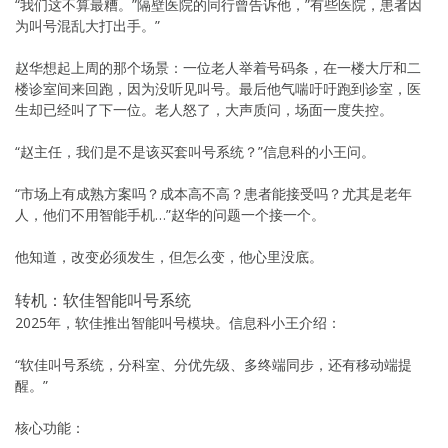
“我们这不算最糟。”隔壁医院的同行曾告诉他，”有些医院，患者因
为叫号混乱大打出手。”
赵华想起上周的那个场景：一位老人举着号码条，在一楼大厅和二
楼诊室间来回跑，因为没听见叫号。最后他气喘吁吁跑到诊室，医
生却已经叫了下一位。老人怒了，大声质问，场面一度失控。
“赵主任，我们是不是该买套叫号系统？”信息科的小王问。
“市场上有成熟方案吗？成本高不高？患者能接受吗？尤其是老年
人，他们不用智能手机…”赵华的问题一个接一个。
他知道，改变必须发生，但怎么变，他心里没底。
转机：软佳智能叫号系统
2025年，软佳推出智能叫号模块。信息科小王介绍：
“软佳叫号系统，分科室、分优先级、多终端同步，还有移动端提
醒。”
核心功能：