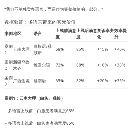
“我们不单独卖多语言，而是作为完整价值的一部分。”
数据验证：多语言带来的实际价值
上线前满意
上线后满意
复诊率变
效率提
案例
地区
语言
度
度
化
升
案例
白族语/彝
云南大理
68%
85%
+15%
+40%
1
族语
案例
新疆乌鲁
维吾尔语
72%
88%
+18%
+30%
2
木齐
案例
广西边境
越南语
65%
82%
+20%
+35%
3
案例1：云南大理（白族、彝族）
– 多语言上线前：白族患者满意度68%
– 多语言上线后：白族患者满意度85%