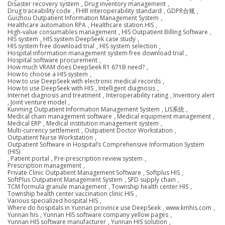
Disaster recovery system
,
Drug inventory management
,
Drug traceability code
,
FHIR interoperability standard
,
GDPR合规
,
Guizhou Outpatient Information Management System
,
Healthcare automation RPA
,
Healthcare station HIS
,
High-value consumables management
,
HIS Outpatient Billing Software
,
HIS system
,
HIS system DeepSeek case study
,
HIS system free download trial
,
HIS system selection
,
Hospital information management system free download trial
,
Hospital software procurement
,
How much VRAM does DeepSeek R1 671B need?
,
How to choose a HIS system
,
How to use DeepSeek with electronic medical records
,
How to use DeepSeek with HIS
,
Intelligent diagnosis
,
Internet diagnosis and treatment
,
Interoperability rating
,
Inventory alert
,
Joint venture model
,
Kunming Outpatient Information Management System
,
LIS系统
,
Medical chain management software
,
Medical equipment management
,
Medical ERP
,
Medical institution management system
,
Multi-currency settlement
,
Outpatient Doctor Workstation
,
Outpatient Nurse Workstation
,
Outpatient Software in Hospital’s Comprehensive Information System
(HIS)
,
Patient portal
,
Pre-prescription review system
,
Prescription management
,
Private Clinic Outpatient Management Software
,
Softplus HIS
,
SoftPlus Outpatient Management System
,
SPD supply chain
,
TCM formula granule management
,
Township health center HIS
,
Township health center vaccination clinic HIS
,
Various specialized hospital HIS
,
Where do hospitals in Yunnan province use DeepSeek
,
www.kmhis.com
,
Yunnan his
,
Yunnan HIS software company yellow pages
,
Yunnan HIS software manufacturer
,
Yunnan HIS solution
,