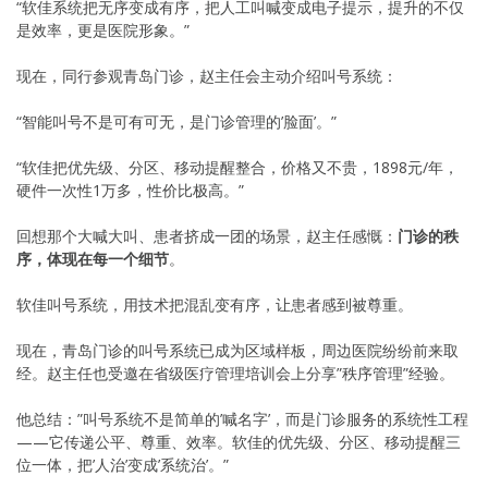
“软佳系统把无序变成有序，把人工叫喊变成电子提示，提升的不仅
是效率，更是医院形象。”
现在，同行参观青岛门诊，赵主任会主动介绍叫号系统：
“智能叫号不是可有可无，是门诊管理的’脸面’。”
“软佳把优先级、分区、移动提醒整合，价格又不贵，1898元/年，
硬件一次性1万多，性价比极高。”
回想那个大喊大叫、患者挤成一团的场景，赵主任感慨：
门诊的秩
序，体现在每一个细节
。
软佳叫号系统，用技术把混乱变有序，让患者感到被尊重。
现在，青岛门诊的叫号系统已成为区域样板，周边医院纷纷前来取
经。赵主任也受邀在省级医疗管理培训会上分享”秩序管理”经验。
他总结：”叫号系统不是简单的’喊名字’，而是门诊服务的系统性工程
——它传递公平、尊重、效率。软佳的优先级、分区、移动提醒三
位一体，把’人治’变成’系统治’。”