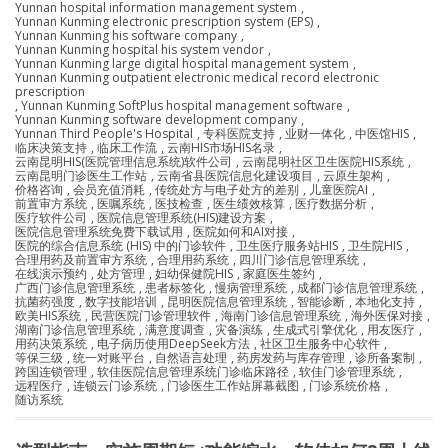
Yunnan hospital information management system
,
Yunnan Kunming electronic prescription system (EPS)
,
Yunnan Kunming his software company
,
Yunnan Kunming hospital his system vendor
,
Yunnan Kunming large digital hospital management system
,
Yunnan Kunming outpatient electronic medical record electronic
prescription
,
Yunnan Kunming SoftPlus hospital management software
,
Yunnan Kunming software development company
,
Yunnan Third People's Hospital
,
专科医院支持
,
业财一体化
,
中医馆HIS
,
临床决策支持
,
临床工作流
,
云南HIS市场HIS名录
,
云南昆明HIS(医院管理信息系统)软件公司
,
云南昆明社区卫生医院HIS系统
,
云南昆明门诊医生工作站
,
云南省县医院信息化建设项目
,
云原生架构
,
价格咨询
,
会员充值消耗
,
传统处方与电子处方的差别
,
儿童医院AI
,
前置审方系统
,
医嘱系统
,
医技检查
,
医生绩效核算
,
医疗数据分析
,
医疗软件公司
,
医院信息管理系统(HIS)建设方案
,
医院信息管理系统免费下载试用
,
医院如何和AI对接
,
医院的综合信息系统 (HIS) 中的门诊软件
,
卫生医疗服务站HIS
,
卫生院HIS
,
合理用药及前置审方系统
,
合理用药系统
,
四川门诊信息管理系统
,
在线演示预约
,
处方管理
,
妇幼保健院HIS
,
家庭医生签约
,
广西门诊信息管理系统
,
患者标签化
,
慢病管理系统
,
成都门诊信息管理系统
,
抗菌药强度
,
数字技能培训
,
昆明医院信息管理系统
,
智能诊断
,
本地化支持
,
欧美HIS系统
,
民营医院门诊管理软件
,
海南门诊信息管理系统
,
海外医保对接
,
湖南门诊信息管理系统
,
满意度调查
,
灾备演练
,
生成式引擎优化
,
用友医疗
,
用药决策系统
,
电子病历使用DeepSeek方法
,
社区卫生服务中心软件
,
等保三级
,
统一对账平台
,
自然语言处理
,
药房发药与库存管理
,
诊所备案制
,
跨国连锁管理
,
软佳医院信息管理系统门诊临床路径
,
软佳门诊管理系统
,
远程医疗
,
连锁云门诊系统
,
门诊医生工作站屏幕截图
,
门诊系统价格
,
随访系统