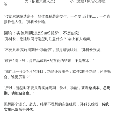
大（依赖关键人员）
小（文档+标准化流程）
响
“传统实施像造房子，软佳像精装房交付。一个要设计施工，一个直
接拎包入住。”孙科长比喻。
回响：实施周期短是SaaS优势，不是缺陷
“孙科长，您建议同行选型时注意什么？”会上有人追问。
“不要只看’实施周期长=功能强’，那是错误认知。”孙科长强调。
“软佳2周上线，是产品成熟+配置化的结果，不是缩水。”
“我们上一个5个月的项目，功能还没用全；软佳2周全功能，还更贴
合。谁更厉害？”
“所以，选型时不要只看实施周期、价格、功能，要看
总成本、总周
期、功能贴合度
。”
回想那个漫长、超支、结果不理想的实施经历，孙科长感慨：
传统
实施已落后于时代
。