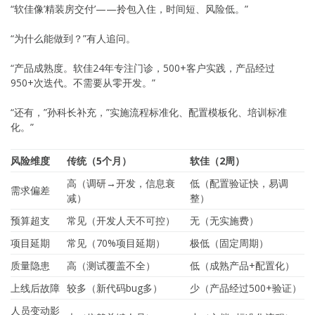
“软佳像’精装房交付’——拎包入住，时间短、风险低。”
“为什么能做到？”有人追问。
“产品成熟度。软佳24年专注门诊，500+客户实践，产品经过
950+次迭代。不需要从零开发。”
“还有，”孙科长补充，”实施流程标准化、配置模板化、培训标准
化。”
风险维度
传统（5个月）
软佳（2周）
高（调研→开发，信息衰
低（配置验证快，易调
需求偏差
减）
整）
预算超支
常见（开发人天不可控）
无（无实施费）
项目延期
常见（70%项目延期）
极低（固定周期）
质量隐患
高（测试覆盖不全）
低（成熟产品+配置化）
上线后故障
较多（新代码bug多）
少（产品经过500+验证）
人员变动影