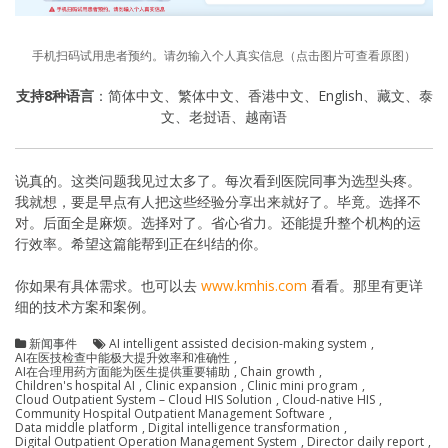
手机扫码试用患者预约。请勿输入个人真实信息（点击图片可查看原图）
支持8种语言
：简体中文、繁体中文、香港中文、English、藏文、泰
文、老挝语、越南语
说真的。这类问题我见过太多了。每次看到医院同事为选型头疼。
我就想，要是早点有人把这些经验分享出来就好了。毕竟。选择不
对。后面全是麻烦。选择对了。省心省力。还能提升整个机构的运
行效率。希望这篇能帮到正在纠结的你。
你如果有具体需求。也可以去
www.kmhis.com
看看。那里有更详
细的技术方案和案例。
新闻事件
AI intelligent assisted decision-making system
,
AI在医技检查中能极大提升效率和准确性
,
AI在合理用药方面能为医生提供重要辅助
,
Chain growth
,
Children's hospital AI
,
Clinic expansion
,
Clinic mini program
,
Cloud Outpatient System – Cloud HIS Solution
,
Cloud-native HIS
,
Community Hospital Outpatient Management Software
,
Data middle platform
,
Digital intelligence transformation
,
Digital Outpatient Operation Management System
,
Director daily report
,