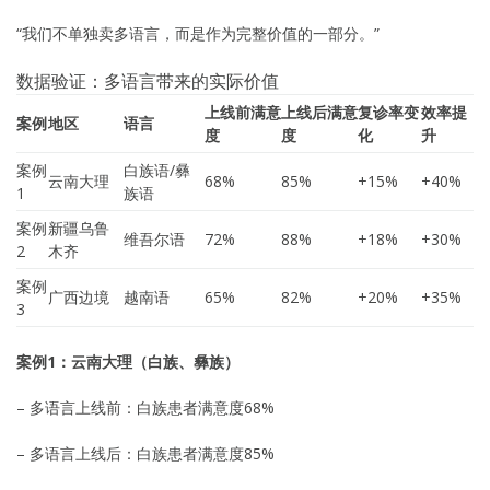
“我们不单独卖多语言，而是作为完整价值的一部分。”
数据验证：多语言带来的实际价值
上线前满意
上线后满意
复诊率变
效率提
案例
地区
语言
度
度
化
升
案例
白族语/彝
云南大理
68%
85%
+15%
+40%
1
族语
案例
新疆乌鲁
维吾尔语
72%
88%
+18%
+30%
2
木齐
案例
广西边境
越南语
65%
82%
+20%
+35%
3
案例1：云南大理（白族、彝族）
– 多语言上线前：白族患者满意度68%
– 多语言上线后：白族患者满意度85%