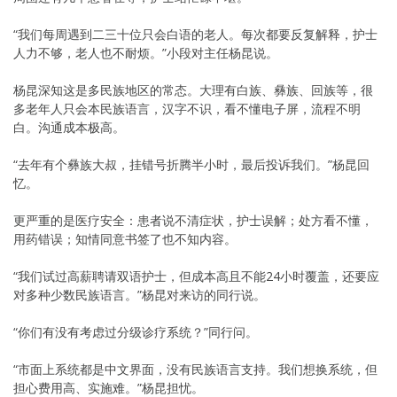
“我们每周遇到二三十位只会白语的老人。每次都要反复解释，护士
人力不够，老人也不耐烦。”小段对主任杨昆说。
杨昆深知这是多民族地区的常态。大理有白族、彝族、回族等，很
多老年人只会本民族语言，汉字不识，看不懂电子屏，流程不明
白。沟通成本极高。
“去年有个彝族大叔，挂错号折腾半小时，最后投诉我们。”杨昆回
忆。
更严重的是医疗安全：患者说不清症状，护士误解；处方看不懂，
用药错误；知情同意书签了也不知内容。
“我们试过高薪聘请双语护士，但成本高且不能24小时覆盖，还要应
对多种少数民族语言。”杨昆对来访的同行说。
“你们有没有考虑过分级诊疗系统？”同行问。
“市面上系统都是中文界面，没有民族语言支持。我们想换系统，但
担心费用高、实施难。”杨昆担忧。