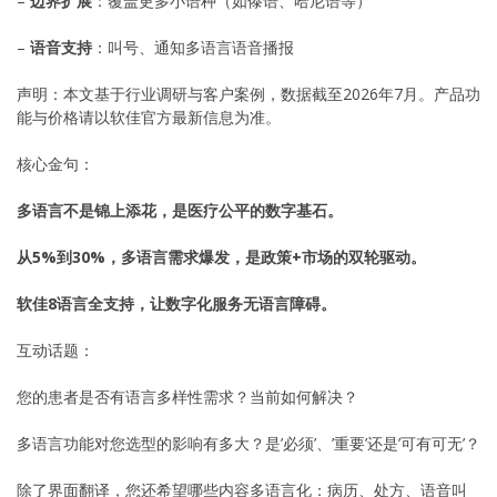
–
边界扩展
：覆盖更多小语种（如傣语、哈尼语等）
–
语音支持
：叫号、通知多语言语音播报
声明：本文基于行业调研与客户案例，数据截至2026年7月。产品功
能与价格请以软佳官方最新信息为准。
核心金句：
多语言不是锦上添花，是医疗公平的数字基石。
从5%到30%，多语言需求爆发，是政策+市场的双轮驱动。
软佳8语言全支持，让数字化服务无语言障碍。
互动话题：
您的患者是否有语言多样性需求？当前如何解决？
多语言功能对您选型的影响有多大？是’必须’、’重要’还是’可有可无’？
除了界面翻译，您还希望哪些内容多语言化：病历、处方、语音叫