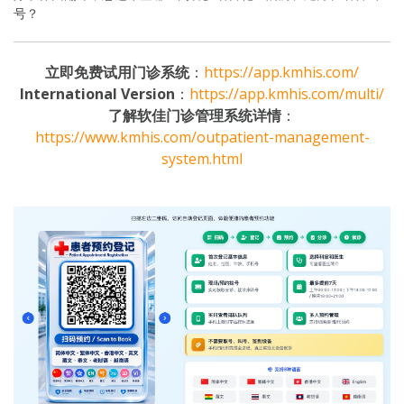
号？
立即免费试用门诊系统
：
https://app.kmhis.com/
International Version
：
https://app.kmhis.com/multi/
了解软佳门诊管理系统详情
：
https://www.kmhis.com/outpatient-management-
system.html