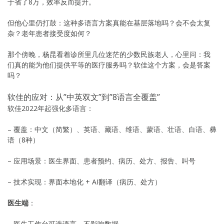
于省了8万，效率反而提升。
但他心里仍打鼓：这种多语言方案真能在基层落地吗？会不会太复
杂？老年患者接受度如何？
那个傍晚，杨昆看着诊所里几位迷茫的少数民族老人，心里问：我
们真的能为他们提供平等的医疗服务吗？软佳这个方案，会是答案
吗？
软佳的应对：从”中英双文”到”8语言全覆盖”
软佳2022年起强化多语言：
– 覆盖：中文（简繁）、英语、藏语、维语、蒙语、壮语、白语、彝
语（8种）
– 应用场景：医生界面、患者预约、病历、处方、报告、叫号
– 技术实现：界面本地化 + AI翻译（病历、处方）
医生端
：
– 医生工作台可选语言，不影响数据