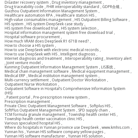
Disaster recovery system
,
Drug inventory management
,
Drug traceability code
,
FHIR interoperability standard
,
GDPR合规
,
Guizhou Outpatient Information Management System
,
Healthcare automation RPA
,
Healthcare station HIS
,
High-value consumables management
,
HIS Outpatient Billing Software
,
HIS system
,
HIS system DeepSeek case study
,
HIS system free download trial
,
HIS system selection
,
Hospital information management system free download trial
,
Hospital software procurement
,
How much VRAM does DeepSeek R1 671B need?
,
How to choose a HIS system
,
How to use DeepSeek with electronic medical records
,
How to use DeepSeek with HIS
,
Intelligent diagnosis
,
Internet diagnosis and treatment
,
Interoperability rating
,
Inventory alert
,
Joint venture model
,
Kunming Outpatient Information Management System
,
LIS系统
,
Medical chain management software
,
Medical equipment management
,
Medical ERP
,
Medical institution management system
,
Multi-currency settlement
,
Outpatient Doctor Workstation
,
Outpatient Nurse Workstation
,
Outpatient Software in Hospital’s Comprehensive Information System
(HIS)
,
Patient portal
,
Pre-prescription review system
,
Prescription management
,
Private Clinic Outpatient Management Software
,
Softplus HIS
,
SoftPlus Outpatient Management System
,
SPD supply chain
,
TCM formula granule management
,
Township health center HIS
,
Township health center vaccination clinic HIS
,
Various specialized hospital HIS
,
Where do hospitals in Yunnan province use DeepSeek
,
www.kmhis.com
,
Yunnan his
,
Yunnan HIS software company yellow pages
,
Yunnan HIS software manufacturer
,
Yunnan HIS solution
,