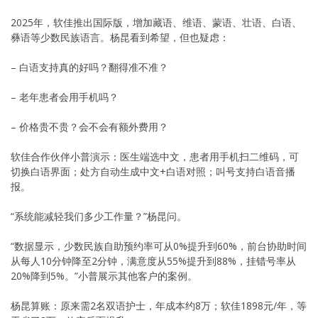
2025年，软佳推出国际版，增加藏语、维语、蒙语、壮语、白语、
彝语等少数民族语言。杨昆看到希望，但也疑虑：
– 白语支持真的好吗？翻得准不准？
– 老年患者会用手机吗？
– 价格贵不贵？会不会有额外费用？
软佳合作伙伴小普演示：医生端选中文，患者用手机扫二维码，可
切换白语界面；处方自动生成中文+白语对照；叫号支持白语音播
报。
“系统能减轻我们多少工作量？”杨昆问。
“数据显示，少数民族自助预约率可从0%提升到60%，前台协助时间
从每人10分钟降至2分钟，满意度从55%提升到88%，挂错号率从
20%降到5%。”小普展示其他客户的案例。
杨昆算账：原来需2名双语护士，年成本约8万；软佳1898元/年，等