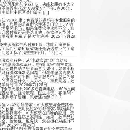
"云诊所系统与专业HIS，功能差距有多大？
值不值得多花这1898元？" 下午3点30分，
河南郑州中原区某门诊分 […]
软佳 vs X九康：免费版的诱惑与专业服务的
价值，您用的是诊所软件还是门诊HIS？功
能满足需求吗，如果免费软件功能不全，您
会升级付费还是另选其他，在软件选型时，
您更看重'免费'还是'功能完整'
2026年7月29
日
"免费诊所软件和付费HIS，功能到底差多
远？我们小诊所该省钱还是该选专业的？这
个问题困扰了我整整3个月。" 河 […]
患者端小程序：从"电话轰炸"到"自助服
务"的患者体验革命，您的门诊咨询主要靠
电话还是自助？患者满意度如何，如果小程
序能解决80%常见问题，但老年患者需要人
工，您会如何平衡，患者服务中，您认为最
大的痛点是什么：人力不足、重复问题，还
是等待时间
2026年7月28日
"门诊每天接到200多通咨询电话，60%是问
检查结果、挂号流程、医生排班。客服3个
人累到嗓子冒烟，患者还抱怨打 […]
软佳 vs XX诊所管家：AI大模型与全链路合
规的较量，您对比过XX诊所管家和软佳吗？
最终选择哪个，AI大模型在门诊的应用，您
更看重全面性还是实用性，如果一款产品功
能全、价格低、服务快，您会担心AI能力不
足吗
2026年7月26日
"AI大模型选型究竟该看重功能全面还是实