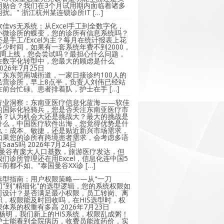
用贴合？我们在3个月试用期内面临着诸多
困扰。" 浙江杭州某连锁诊所IT […]
软佳vs无系统：从Excel手工到全数字化，
小微诊所的蝶变，您的诊所有信息系统吗？
还是手工/Excel为主？每月在统计报表上花
多少时间，如果有一套系统年费不到2000，
2周上线，您会尝试吗？最担心什么问题，
在数字化转型中，您最大的顾虑是什么
2026年7月25日
广东东莞南城街道，一家日接诊约100人的
民营诊所，早上8点半，负责人刘伟已经站
在前台忙碌。患者排着队，护士在手 […]
行业洞察：东南亚医疗信息化蓝海——软佳
的国际化轻骑兵，您是否关注东南亚医疗市
场？认为机会大还是挑战大？最大的挑战是
什么，中国医疗软件出海，您觉得优势是什
么：成本、敏捷，还是贴近新兴市场需求，
如果您的诊所有跨境患者需求，会考虑多语
言SaaS吗
2026年7月24日
"曼谷有庞大人口基数，旅游医疗发达，但
我们诊所管理还在用Excel，信息化连中国5
年前都不如。"泰国曼谷XX诊 […]
选型指南：用户权限策略——从"一刀
切"到"精细化"的选型逻辑，您的系统权限如
何设计？是否满足最小权限，员工转岗、离
职，权限能及时回收吗，在HIS选型时，权
限体系的权重有多高
2026年7月23日
"杨明，我们新上的HIS系统，权限乱成粥！
护士能看到全院病历，收费员能改药价，实