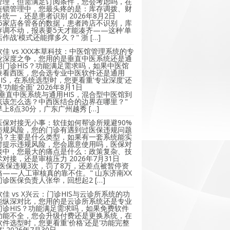
管理，但需满足订阅条件，您会考虑吗，在
连锁管理中，您最头疼的是：库存调拨、财
务统一，还是患者识别
2026年8月2日
"5家店各管各的数据，患者跨店不识别，库
存调不动，报表要5天才能凑齐——这种'单
店作战'模式还能撑多久？" 浙 […]
软佳 vs XXX本草科技：中医馆管理系统的专
业深度之争，您用的是垂直中医系统还是通
用门诊HIS？功能满足需求吗，如果中医馆
兼看西医，您会选专业中医软件还是通用
HIS，在系统选型时，您更看重'专业深度'还
是'功能全面'
2026年8月1日
"垂直中医系统与通用HIS，混合型中医馆到
底该怎么选？中西医结合的边界在哪里？"
早上8点30分，广东广州越秀 […]
医保对接无小事：软佳如何帮诊所规避90%
违规风险，您的门诊有遇到过医保违规问题
吗？主要是什么类型，如果有一套系统能实
时提示违规风险，您会愿意使用吗，医保对
接中，您最大的痛点是什么：政策复杂、技
术对接，还是审核压力
2026年7月31日
"医保违规3次，罚了8万，还差点被暂停资
格——人工审核真的靠不住。" 山东济南XX
门诊医保负责人张华，回想起2 […]
软佳 vs X兴云：门诊HIS与云诊所系统的功
能纵深对比，您用的是云诊所系统还是专业
门诊HIS？功能满足需求吗，如果免费软件
功能不全，您会升级付费还是更换系统，在
软件选型时，您更看重'价格'还是'功能完整
'
2026年7月30日