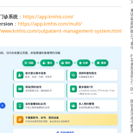
门诊系统
：
https://app.kmhis.com/
ersion
：
https://app.kmhis.com/multi/
//www.kmhis.com/outpatient-management-system.html