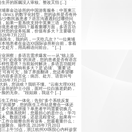
习生开的医嘱没人审核。整改又怕 […]
柬埔寨金边诊所的中国游客服务：中英柬三
语 clinics 的数字化转型，您的诊所是否有外
籍/少数民族患者？语言沟通遇到过哪些问
题，如果一套系统支持中英柬三语，您会为
跨境患者使用吗？最看重哪方面，多语言功
能对您的业务拓展，价值有多大？主要吸引
2026年7月22日
"陈医生，我的药，一天吃几次？"一位柬埔
寨本地患者在金边XX国际诊所柜台前，拿着
中文处方，用高棉语问前台。 " […]
行业洞察：多语言需求爆发——从"锦上添
花"到"必选项"的演进，您的患者是否有语言
多样性需求？当前如何解决，多语言功能对
您选型的影响有多大？是'必须'、'重要'还
是'可有可无'，除了界面翻译，您还希望哪
些内容多语言化：病历、处方、语音叫号
2026年7月21日
"大妈，您说啥？我听不懂。"云南大理XX社
区诊所的护士小段，面对一位白族老奶奶，
一脸的无奈。 "段姑娘，我这个 […]
医生工作站一体化：告别"多个系统反复
切"的噩梦，您的医生工作站是整合一体还
是多个系统拼接？单患者平均需要切换几
次，切换系统时，您最担心的是什么：学习
成本、数据迁移，还是流程变化，如果有一
个工作台能整合所有业务，您最看重什么：
数据聚合、操作流
2026年7月20日
周三上午10点，浙江杭州XX医院心内科诊室