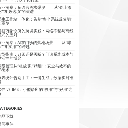
行业洞察：多语言需求爆发——从”锦上添
花”到”必选项”的演进
医生工作站一体化：告别”多个系统反复切”
的噩梦
老挝万象诊所的跨境实践：网络不稳与离线
模式的应对
行业洞察：AI在门诊的落地场景——从”噱
头”到”实用”的跨越
选型指南：订阅还是买断？门诊系统成本与
灵活性的博弈
权限管理从”粗放”到”精细”：安全与效率的
平衡术
报表统计告别手工：一键生成，数据实时准
确
软佳 vs IMS：小型诊所的”够用”与”好用”之
辩
ATEGORIES
作品下载
新闻事件