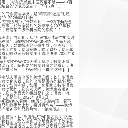
通用HIS功能完整但中医深度不够——中西
医结合的诊该怎么选？" 下午2点 […]
你的门诊管理系统，是“精装房”还是“毛坯
房”？
2026年8月4日
从“空壳系统”到“开箱即用”：一家门诊的选
型故事，和数据背后的效率革命2025年秋
天，云南某二级专科医院的陈院 […]
报表统计自动化：从"月底加班造表"到"实时
驾驶舱"，您的财务报表如何统计？每月耗
时多久，如果报表能一键生成，但需放弃部
分手工控制，您愿意吗，除了财务，您还希
望看到哪些运营数据用于管理决策
2026年8
月4日
"每月财务报表要3天手工整理，数据矛盾、
错误百出。院长要的数据月底才能看到，决
策严重滞后——报表统计不能再这样 […]
越南胡志明市诊所的跨境升级：软佳多语言
与移动化实践，您的诊所是否有外籍/跨境
患者？如何沟通，如果一套系统支持多语言
和移动预约，您会考虑吗，跨境患者服务
中，您认为最大的挑战是什么：语言、流
程，还是信任
2026年8月3日
"中国游客来看病，病历全是越南语，看不
懂只能靠手势比划，投诉月均4起——跨境
医疗服务不能只靠热情。" 越南胡志 […]
连锁管理：从"单店作战"到"集团协同"的数
字化转型，您的连锁门诊是否实现了数据互
通与供应链协同，如果系统能免费开通连锁