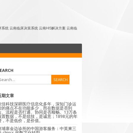
点评系统 云南临床决策系统 云南HIS解决方案 云南临
EARCH
近期文章
软佳科技深耕医疗信息化多年，深知门诊运
营的痛点不在功能多少，而在数据是否到
位、流程是否打通、协同是否顺畅。13万条
预置数据，不是炫技，是诚意；1898元的年
费，不是低价，是价值。
柬埔寨金边诊所的中国游客服务：中英柬三
 clinics 的数字化转型