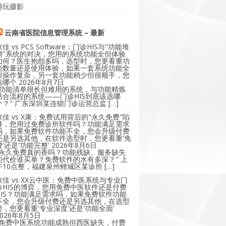
游玩摄影
云南省医院信息管理系统 – 最新
软佳 vs PCS Software：门诊HIS与"功能堆
砌"系统的对决，您用的系统功能全但体验
如何？医生抱怨多吗，选型时，您更看重功
能数量还是使用体验，如果一套系统功能全
但操作复杂，另一套功能稍少但很顺手，您
选哪个
2026年8月7日
"功能清单很长但难用的系统，与功能精炼
贴合流程的系统——门诊HIS到底该选哪
个？" 广东深圳某连锁门诊运营总监 […]
软佳 vs X康：免费试用背后的"永久免费"陷
阱，您用过免费诊所软件吗？功能满足需求
吗，如果免费软件功能不全，您会升级付费
还是另选其他，在软件选型时，您更看重'免
费'还是'功能完整'
2026年8月6日
"永久免费真的香吗？功能残缺、服务缺失
的代价谁买单？免费软件的水有多深？" 上
午10点整，福建泉州鲤城区某诊所 […]
软佳 vs XX云中医：免费中医系统与专业门
诊HIS的博弈，您用免费中医软件还是付费
HIS？功能满足需求吗，如果免费软件功能
不全，您会升级付费还是另选其他，在选型
时，您更看重'专业深度'还是'功能全面'
2026年8月5日
"免费中医系统功能成熟但西医缺失，付费