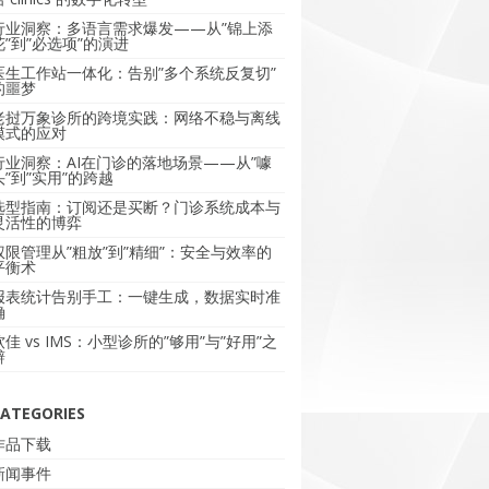
行业洞察：多语言需求爆发——从”锦上添
花”到”必选项”的演进
医生工作站一体化：告别”多个系统反复切”
的噩梦
老挝万象诊所的跨境实践：网络不稳与离线
模式的应对
行业洞察：AI在门诊的落地场景——从”噱
头”到”实用”的跨越
选型指南：订阅还是买断？门诊系统成本与
灵活性的博弈
权限管理从”粗放”到”精细”：安全与效率的
平衡术
报表统计告别手工：一键生成，数据实时准
确
软佳 vs IMS：小型诊所的”够用”与”好用”之
辩
ATEGORIES
作品下载
新闻事件