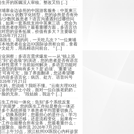
习生开的医嘱没人审核。整改又怕 […]
柬埔寨金边诊所的中国游客服务：中英柬三
语 clinics 的数字化转型，您的诊所是否有外
籍/少数民族患者？语言沟通遇到过哪些问
题，如果一套系统支持中英柬三语，您会为
跨境患者使用吗？最看重哪方面，多语言功
能对您的业务拓展，价值有多大？主要吸引
2026年7月22日
"陈医生，我的药，一天吃几次？"一位柬埔
寨本地患者在金边XX国际诊所柜台前，拿着
中文处方，用高棉语问前台。 " […]
行业洞察：多语言需求爆发——从"锦上添
花"到"必选项"的演进，您的患者是否有语言
多样性需求？当前如何解决，多语言功能对
您选型的影响有多大？是'必须'、'重要'还
是'可有可无'，除了界面翻译，您还希望哪
些内容多语言化：病历、处方、语音叫号
2026年7月21日
"大妈，您说啥？我听不懂。"云南大理XX社
区诊所的护士小段，面对一位白族老奶奶，
一脸的无奈。 "段姑娘，我这个 […]
医生工作站一体化：告别"多个系统反复
切"的噩梦，您的医生工作站是整合一体还
是多个系统拼接？单患者平均需要切换几
次，切换系统时，您最担心的是什么：学习
成本、数据迁移，还是流程变化，如果有一
个工作台能整合所有业务，您最看重什么：
数据聚合、操作流
2026年7月20日
周三上午10点，浙江杭州XX医院心内科诊室