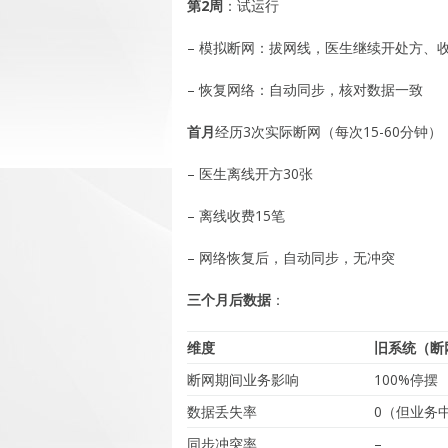
第2周
：试运行
– 模拟断网：拔网线，医生继续开处方、
– 恢复网络：自动同步，核对数据一致
首月
经历3次实际断网（每次15-60分钟
– 医生离线开方30张
– 离线收费15笔
– 网络恢复后，自动同步，无冲突
三个月后数据
：
维度
旧系统（断
断网期间业务影响
100%停摆
数据丢失率
0（但业务
同步冲突率
–