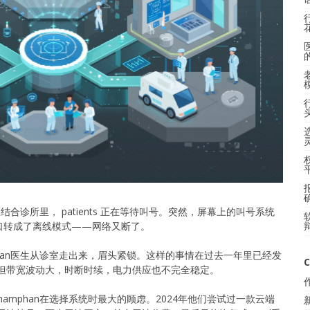
合诊所里， patients 正在等待叫号。突然，屏幕上的叫号系统
口转成了离线模式——网络又断了。
phan医生从诊室走出来，眉头紧锁。这样的事情在过去一年里已经发
C
，但带宽波动大，时断时续，电力供应也不完全稳定。
amphan在选择系统时最大的顾虑。2024年他们尝试过一款云端