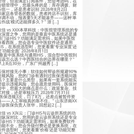
管理，但需满足订阅条件，您会考虑吗，在
连锁管理中，您最头疼的是：库存调拨、财
务统一，还是患者识别
2026年8月2日
"5家店各管各的数据，患者跨店不识别，库
存调不动，报表要5天才能凑齐——这种'单
店作战'模式还能撑多久？" 浙 […]
软佳 vs XXX本草科技：中医馆管理系统的专
业深度之争，您用的是垂直中医系统还是通
用门诊HIS？功能满足需求吗，如果中医馆
兼看西医，您会选专业中医软件还是通用
HIS，在系统选型时，您更看重'专业深度'还
是'功能全面'
2026年8月1日
"垂直中医系统与通用HIS，混合型中医馆到
底该怎么选？中西医结合的边界在哪里？"
早上8点30分，广东广州越秀 […]
医保对接无小事：软佳如何帮诊所规避90%
违规风险，您的门诊有遇到过医保违规问题
吗？主要是什么类型，如果有一套系统能实
时提示违规风险，您会愿意使用吗，医保对
接中，您最大的痛点是什么：政策复杂、技
术对接，还是审核压力
2026年7月31日
"医保违规3次，罚了8万，还差点被暂停资
格——人工审核真的靠不住。" 山东济南XX
门诊医保负责人张华，回想起2 […]
软佳 vs X兴云：门诊HIS与云诊所系统的功
能纵深对比，您用的是云诊所系统还是专业
门诊HIS？功能满足需求吗，如果免费软件
功能不全，您会升级付费还是更换系统，在
软件选型时，您更看重'价格'还是'功能完整
'
2026年7月30日