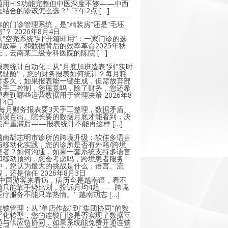
通用HIS功能完整但中医深度不够——中西
医结合的诊该怎么选？" 下午2点 […]
你的门诊管理系统，是“精装房”还是“毛坯
房”？
2026年8月4日
从“空壳系统”到“开箱即用”：一家门诊的选
型故事，和数据背后的效率革命2025年秋
天，云南某二级专科医院的陈院 […]
报表统计自动化：从"月底加班造表"到"实时
驾驶舱"，您的财务报表如何统计？每月耗
时多久，如果报表能一键生成，但需放弃部
分手工控制，您愿意吗，除了财务，您还希
望看到哪些运营数据用于管理决策
2026年8
月4日
"每月财务报表要3天手工整理，数据矛盾、
错误百出。院长要的数据月底才能看到，决
策严重滞后——报表统计不能再这样 […]
越南胡志明市诊所的跨境升级：软佳多语言
与移动化实践，您的诊所是否有外籍/跨境
患者？如何沟通，如果一套系统支持多语言
和移动预约，您会考虑吗，跨境患者服务
中，您认为最大的挑战是什么：语言、流
程，还是信任
2026年8月3日
"中国游客来看病，病历全是越南语，看不
懂只能靠手势比划，投诉月均4起——跨境
医疗服务不能只靠热情。" 越南胡志 […]
连锁管理：从"单店作战"到"集团协同"的数
字化转型，您的连锁门诊是否实现了数据互
通与供应链协同，如果系统能免费开通连锁