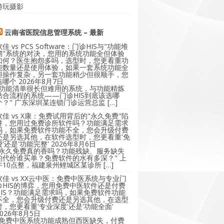
游玩摄影
云南省医院信息管理系统 – 最新
软佳 vs PCS Software：门诊HIS与"功能堆
砌"系统的对决，您用的系统功能全但体验
如何？医生抱怨多吗，选型时，您更看重功
能数量还是使用体验，如果一套系统功能全
但操作复杂，另一套功能稍少但很顺手，您
选哪个
2026年8月7日
"功能清单很长但难用的系统，与功能精炼
贴合流程的系统——门诊HIS到底该选哪
个？" 广东深圳某连锁门诊运营总监 […]
软佳 vs X康：免费试用背后的"永久免费"陷
阱，您用过免费诊所软件吗？功能满足需求
吗，如果免费软件功能不全，您会升级付费
还是另选其他，在软件选型时，您更看重'免
费'还是'功能完整'
2026年8月6日
"永久免费真的香吗？功能残缺、服务缺失
的代价谁买单？免费软件的水有多深？" 上
午10点整，福建泉州鲤城区某诊所 […]
软佳 vs XX云中医：免费中医系统与专业门
诊HIS的博弈，您用免费中医软件还是付费
HIS？功能满足需求吗，如果免费软件功能
不全，您会升级付费还是另选其他，在选型
时，您更看重'专业深度'还是'功能全面'
2026年8月5日
"免费中医系统功能成熟但西医缺失，付费