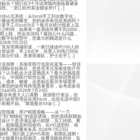
用贴合？我们在3个月试用期内面临着诸多
困扰。" 浙江杭州某连锁诊所IT […]
软佳vs无系统：从Excel手工到全数字化，
小微诊所的蝶变，您的诊所有信息系统吗？
还是手工/Excel为主？每月在统计报表上花
多少时间，如果有一套系统年费不到2000，
2周上线，您会尝试吗？最担心什么问题，
在数字化转型中，您最大的顾虑是什么
2026年7月25日
广东东莞南城街道，一家日接诊约100人的
民营诊所，早上8点半，负责人刘伟已经站
在前台忙碌。患者排着队，护士在手 […]
行业洞察：东南亚医疗信息化蓝海——软佳
的国际化轻骑兵，您是否关注东南亚医疗市
场？认为机会大还是挑战大？最大的挑战是
什么，中国医疗软件出海，您觉得优势是什
么：成本、敏捷，还是贴近新兴市场需求，
如果您的诊所有跨境患者需求，会考虑多语
言SaaS吗
2026年7月24日
"曼谷有庞大人口基数，旅游医疗发达，但
我们诊所管理还在用Excel，信息化连中国5
年前都不如。"泰国曼谷XX诊 […]
选型指南：用户权限策略——从"一刀
切"到"精细化"的选型逻辑，您的系统权限如
何设计？是否满足最小权限，员工转岗、离
职，权限能及时回收吗，在HIS选型时，权
限体系的权重有多高
2026年7月23日
"杨明，我们新上的HIS系统，权限乱成粥！
护士能看到全院病历，收费员能改药价，实