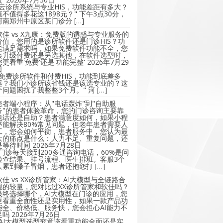
"云诊所系统与专业HIS，功能差距有多大？
值不值得多花这1898元？" 下午3点30分，
河南郑州中原区某门诊分 […]
软佳 vs X九康：免费版的诱惑与专业服务的
价值，您用的是诊所软件还是门诊HIS？功
能满足需求吗，如果免费软件功能不全，您
会升级付费还是另选其他，在软件选型时，
您更看重'免费'还是'功能完整'
2026年7月29
日
"免费诊所软件和付费HIS，功能到底差多
远？我们小诊所该省钱还是该选专业的？这
个问题困扰了我整整3个月。" 河 […]
患者端小程序：从"电话轰炸"到"自助服
务"的患者体验革命，您的门诊咨询主要靠
电话还是自助？患者满意度如何，如果小程
序能解决80%常见问题，但老年患者需要人
工，您会如何平衡，患者服务中，您认为最
大的痛点是什么：人力不足、重复问题，还
是等待时间
2026年7月28日
"门诊每天接到200多通咨询电话，60%是问
检查结果、挂号流程、医生排班。客服3个
人累到嗓子冒烟，患者还抱怨打 […]
软佳 vs XX诊所管家：AI大模型与全链路合
规的较量，您对比过XX诊所管家和软佳吗？
最终选择哪个，AI大模型在门诊的应用，您
更看重全面性还是实用性，如果一款产品功
能全、价格低、服务快，您会担心AI能力不
足吗
2026年7月26日
"AI大模型选型究竟该看重功能全面还是实