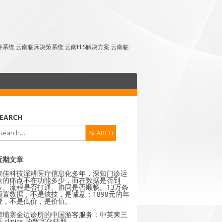
点评系统 云南临床决策系统 云南HIS解决方案 云南临
EARCH
近期文章
软佳科技深耕医疗信息化多年，深知门诊运
营的痛点不在功能多少，而在数据是否到
位、流程是否打通、协同是否顺畅。13万条
预置数据，不是炫技，是诚意；1898元的年
费，不是低价，是价值。
柬埔寨金边诊所的中国游客服务：中英柬三
 clinics 的数字化转型