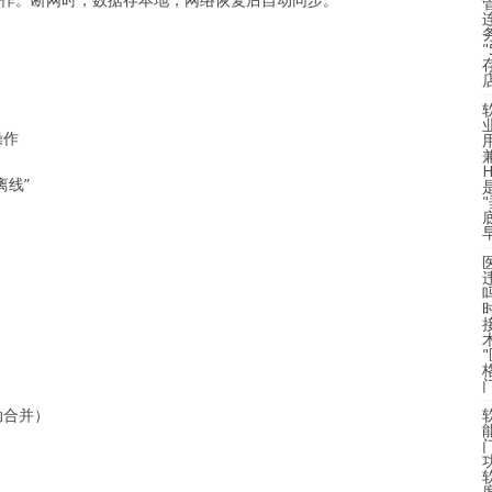
操作
离线”
动合并）
度