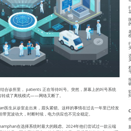
合诊所里， patients 正在等待叫号。突然，屏幕上的叫号系统
口转成了离线模式——网络又断了。
phan医生从诊室走出来，眉头紧锁。这样的事情在过去一年里已经发
C
，但带宽波动大，时断时续，电力供应也不完全稳定。
amphan在选择系统时最大的顾虑。2024年他们尝试过一款云端