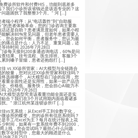
"免费诊所软件和付费HIS，功能到底差多
远？我们小诊所该省钱还是该选专业的？这
个问题困扰了我整整3个月。" 河 […]
患者端小程序：从"电话轰炸"到"自助服
务"的患者体验革命，您的门诊咨询主要靠
电话还是自助？患者满意度如何，如果小程
序能解决80%常见问题，但老年患者需要人
工，您会如何平衡，患者服务中，您认为最
大的痛点是什么：人力不足、重复问题，还
是等待时间
2026年7月28日
"门诊每天接到200多通咨询电话，60%是问
检查结果、挂号流程、医生排班。客服3个
人累到嗓子冒烟，患者还抱怨打 […]
软佳 vs XX诊所管家：AI大模型与全链路合
规的较量，您对比过XX诊所管家和软佳吗？
最终选择哪个，AI大模型在门诊的应用，您
更看重全面性还是实用性，如果一款产品功
能全、价格低、服务快，您会担心AI能力不
足吗
2026年7月26日
"AI大模型选型究竟该看重功能全面还是实
用贴合？我们在3个月试用期内面临着诸多
困扰。" 浙江杭州某连锁诊所IT […]
软佳vs无系统：从Excel手工到全数字化，
小微诊所的蝶变，您的诊所有信息系统吗？
还是手工/Excel为主？每月在统计报表上花
多少时间，如果有一套系统年费不到2000，
2周上线，您会尝试吗？最担心什么问题，
在数字化转型中，您最大的顾虑是什么
2026年7月25日