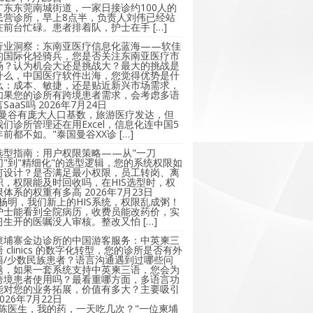
广东东莞南城街道，一家日接诊约100人的
民营诊所，早上8点半，负责人刘伟已经站
在前台忙碌。患者排着队，护士在手 […]
行业洞察：东南亚医疗信息化蓝海——软佳
的国际化轻骑兵，您是否关注东南亚医疗市
场？认为机会大还是挑战大？最大的挑战是
什么，中国医疗软件出海，您觉得优势是什
么：成本、敏捷，还是贴近新兴市场需求，
如果您的诊所有跨境患者需求，会考虑多语
言SaaS吗
2026年7月24日
"曼谷有庞大人口基数，旅游医疗发达，但
我们诊所管理还在用Excel，信息化连中国5
年前都不如。"泰国曼谷XX诊 […]
选型指南：用户权限策略——从"一刀
切"到"精细化"的选型逻辑，您的系统权限如
何设计？是否满足最小权限，员工转岗、离
职，权限能及时回收吗，在HIS选型时，权
限体系的权重有多高
2026年7月23日
"杨明，我们新上的HIS系统，权限乱成粥！
护士能看到全院病历，收费员能改药价，实
习生开的医嘱没人审核。整改又怕 […]
柬埔寨金边诊所的中国游客服务：中英柬三
语 clinics 的数字化转型，您的诊所是否有外
籍/少数民族患者？语言沟通遇到过哪些问
题，如果一套系统支持中英柬三语，您会为
跨境患者使用吗？最看重哪方面，多语言功
能对您的业务拓展，价值有多大？主要吸引
2026年7月22日
"陈医生，我的药，一天吃几次？"一位柬埔