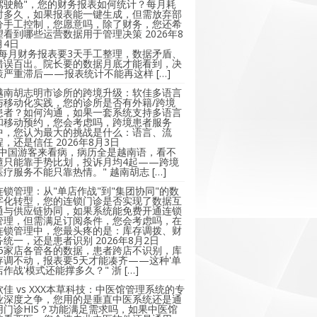
驾驶舱"，您的财务报表如何统计？每月耗
时多久，如果报表能一键生成，但需放弃部
分手工控制，您愿意吗，除了财务，您还希
望看到哪些运营数据用于管理决策
2026年8
月4日
"每月财务报表要3天手工整理，数据矛盾、
错误百出。院长要的数据月底才能看到，决
策严重滞后——报表统计不能再这样 […]
越南胡志明市诊所的跨境升级：软佳多语言
与移动化实践，您的诊所是否有外籍/跨境
患者？如何沟通，如果一套系统支持多语言
和移动预约，您会考虑吗，跨境患者服务
中，您认为最大的挑战是什么：语言、流
程，还是信任
2026年8月3日
"中国游客来看病，病历全是越南语，看不
懂只能靠手势比划，投诉月均4起——跨境
医疗服务不能只靠热情。" 越南胡志 […]
连锁管理：从"单店作战"到"集团协同"的数
字化转型，您的连锁门诊是否实现了数据互
通与供应链协同，如果系统能免费开通连锁
管理，但需满足订阅条件，您会考虑吗，在
连锁管理中，您最头疼的是：库存调拨、财
务统一，还是患者识别
2026年8月2日
"5家店各管各的数据，患者跨店不识别，库
存调不动，报表要5天才能凑齐——这种'单
店作战'模式还能撑多久？" 浙 […]
软佳 vs XXX本草科技：中医馆管理系统的专
业深度之争，您用的是垂直中医系统还是通
用门诊HIS？功能满足需求吗，如果中医馆