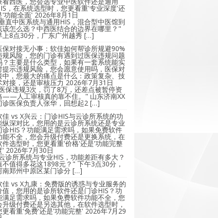
兼看西医，您会选专业中医软件还是通用
HIS，在系统选型时，您更看重'专业深度'还
是'功能全面'
2026年8月1日
"垂直中医系统与通用HIS，混合型中医馆到
底该怎么选？中西医结合的边界在哪里？"
早上8点30分，广东广州越秀 […]
医保对接无小事：软佳如何帮诊所规避90%
违规风险，您的门诊有遇到过医保违规问题
吗？主要是什么类型，如果有一套系统能实
时提示违规风险，您会愿意使用吗，医保对
接中，您最大的痛点是什么：政策复杂、技
术对接，还是审核压力
2026年7月31日
"医保违规3次，罚了8万，还差点被暂停资
格——人工审核真的靠不住。" 山东济南XX
门诊医保负责人张华，回想起2 […]
软佳 vs X兴云：门诊HIS与云诊所系统的功
能纵深对比，您用的是云诊所系统还是专业
门诊HIS？功能满足需求吗，如果免费软件
功能不全，您会升级付费还是更换系统，在
软件选型时，您更看重'价格'还是'功能完整
'
2026年7月30日
"云诊所系统与专业HIS，功能差距有多大？
值不值得多花这1898元？" 下午3点30分，
河南郑州中原区某门诊分 […]
软佳 vs X九康：免费版的诱惑与专业服务的
价值，您用的是诊所软件还是门诊HIS？功
能满足需求吗，如果免费软件功能不全，您
会升级付费还是另选其他，在软件选型时，
您更看重'免费'还是'功能完整'
2026年7月29
日