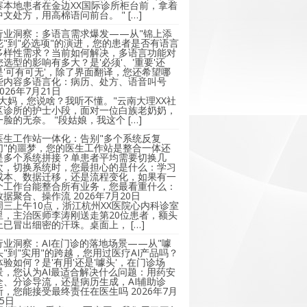
寨本地患者在金边XX国际诊所柜台前，拿着
中文处方，用高棉语问前台。 " […]
行业洞察：多语言需求爆发——从"锦上添
花"到"必选项"的演进，您的患者是否有语言
多样性需求？当前如何解决，多语言功能对
您选型的影响有多大？是'必须'、'重要'还
是'可有可无'，除了界面翻译，您还希望哪
些内容多语言化：病历、处方、语音叫号
2026年7月21日
"大妈，您说啥？我听不懂。"云南大理XX社
区诊所的护士小段，面对一位白族老奶奶，
一脸的无奈。 "段姑娘，我这个 […]
医生工作站一体化：告别"多个系统反复
切"的噩梦，您的医生工作站是整合一体还
是多个系统拼接？单患者平均需要切换几
次，切换系统时，您最担心的是什么：学习
成本、数据迁移，还是流程变化，如果有一
个工作台能整合所有业务，您最看重什么：
数据聚合、操作流
2026年7月20日
周三上午10点，浙江杭州XX医院心内科诊室
里，主治医师李涛刚送走第20位患者，额头
上已冒出细密的汗珠。桌面上， […]
行业洞察：AI在门诊的落地场景——从"噱
头"到"实用"的跨越，您用过医疗AI产品吗？
体验如何？是'有用'还是'噱头'，在门诊场
景，您认为AI最适合解决什么问题：用药安
全、分诊导流，还是病历生成，AI辅助诊
断，您能接受最终责任在医生吗
2026年7月
15日