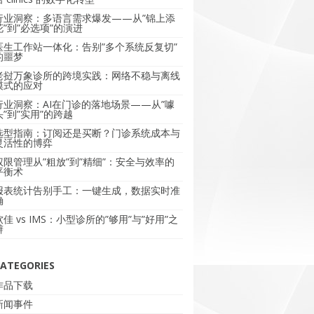
行业洞察：多语言需求爆发——从”锦上添
花”到”必选项”的演进
医生工作站一体化：告别”多个系统反复切”
的噩梦
老挝万象诊所的跨境实践：网络不稳与离线
模式的应对
行业洞察：AI在门诊的落地场景——从”噱
头”到”实用”的跨越
选型指南：订阅还是买断？门诊系统成本与
灵活性的博弈
权限管理从”粗放”到”精细”：安全与效率的
平衡术
报表统计告别手工：一键生成，数据实时准
确
软佳 vs IMS：小型诊所的”够用”与”好用”之
辩
ATEGORIES
作品下载
新闻事件