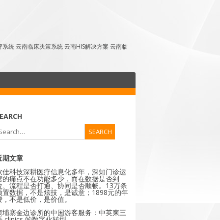
点评系统 云南临床决策系统 云南HIS解决方案 云南临
EARCH
近期文章
软佳科技深耕医疗信息化多年，深知门诊运
营的痛点不在功能多少，而在数据是否到
位、流程是否打通、协同是否顺畅。13万条
预置数据，不是炫技，是诚意；1898元的年
费，不是低价，是价值。
柬埔寨金边诊所的中国游客服务：中英柬三
 clinics 的数字化转型