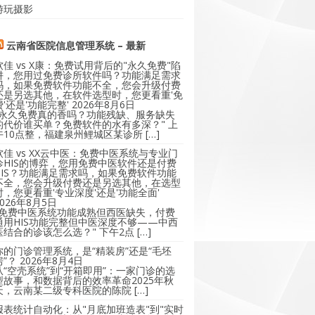
游玩摄影
云南省医院信息管理系统 – 最新
软佳 vs X康：免费试用背后的"永久免费"陷
阱，您用过免费诊所软件吗？功能满足需求
吗，如果免费软件功能不全，您会升级付费
还是另选其他，在软件选型时，您更看重'免
费'还是'功能完整'
2026年8月6日
"永久免费真的香吗？功能残缺、服务缺失
的代价谁买单？免费软件的水有多深？" 上
午10点整，福建泉州鲤城区某诊所 […]
软佳 vs XX云中医：免费中医系统与专业门
诊HIS的博弈，您用免费中医软件还是付费
HIS？功能满足需求吗，如果免费软件功能
不全，您会升级付费还是另选其他，在选型
时，您更看重'专业深度'还是'功能全面'
2026年8月5日
"免费中医系统功能成熟但西医缺失，付费
通用HIS功能完整但中医深度不够——中西
医结合的诊该怎么选？" 下午2点 […]
你的门诊管理系统，是“精装房”还是“毛坯
房”？
2026年8月4日
从“空壳系统”到“开箱即用”：一家门诊的选
型故事，和数据背后的效率革命2025年秋
天，云南某二级专科医院的陈院 […]
报表统计自动化：从"月底加班造表"到"实时