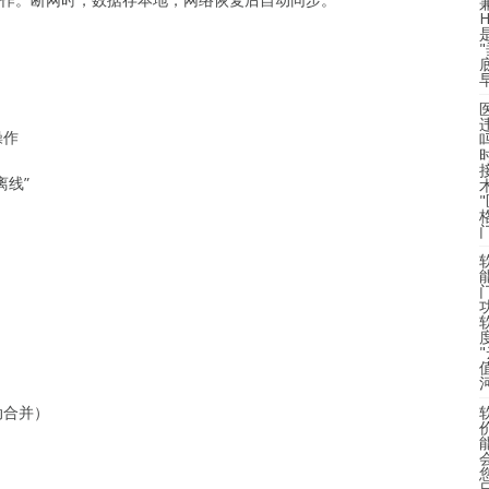
操作
离线”
度
动合并）