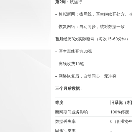
第2周
：试运行
– 模拟断网：拔网线，医生继续开处方、
– 恢复网络：自动同步，核对数据一致
首月
经历3次实际断网（每次15-60分钟
– 医生离线开方30张
– 离线收费15笔
– 网络恢复后，自动同步，无冲突
三个月后数据
：
维度
旧系统（断
断网期间业务影响
100%停摆
数据丢失率
0（但业务
同步冲突率
–