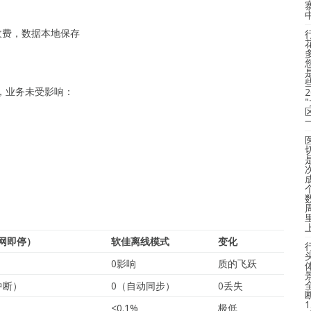
收费，数据本地保存
），业务未受影响：
网即停）
软佳离线模式
变化
0影响
质的飞跃
中断）
0（自动同步）
0丢失
<0.1%
极低